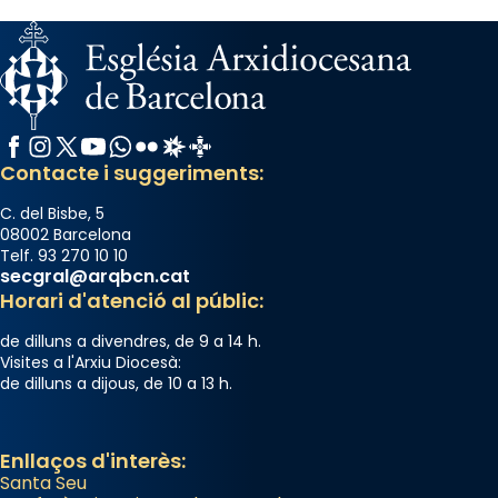
Facebook
Instagram
X / Twitter
YouTube
WhatsApp
Flickr
Radio Estel
Catalunya Cristiana
Contacte i suggeriments:
C. del Bisbe, 5
08002 Barcelona
Telf. 93 270 10 10
secgral@arqbcn.cat
Horari d'atenció al públic:
de dilluns a divendres, de 9 a 14 h.
Visites a l'Arxiu Diocesà:
de dilluns a dijous, de 10 a 13 h.
Enllaços d'interès:
Santa Seu