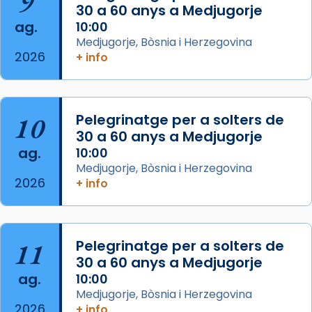
9
30 a 60 anys a Medjugorje
Photo
ag.
10:00
View on Facebook
·
Share
Medjugorje, Bòsnia i Herzegovina
2026
+ info
Arquebisbat de Barcelona
is at Catedral
de Barcelona.
2 weeks ago
Aquest dilluns, 27 de juliol, ha tingut lloc la
10
Pelegrinatge per a solters de
missa d’acció de gràcies en agraïment al
30 a 60 anys a Medjugorje
ag.
comitè organitzador de la visita apostòlica
10:00
Medjugorje, Bòsnia i Herzegovina
del Sant Pare Lleó XIV a Barcelona, i als
2026
+ info
col·laboradors, a la Catedral de Barcelona.
L’arquebisbe de Barcelona, el cardenal Joan
Josep Omella, ha presidit la missa i l’ha
11
Pelegrinatge per a solters de
concelebrat el bisbe auxiliar de Barcelona,
30 a 60 anys a Medjugorje
Mons. David Abadías.
ag.
10:00
📸 Dr. G. Simón
Medjugorje, Bòsnia i Herzegovina
2026
+ info
Photo