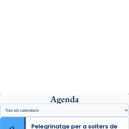
www.vaticannews.va/es/iglesia/news/2026-
07/carmina-historia-depresion-papa-viaje-
espana-testimoni...
Photo
View on Facebook
·
Share
Arquebisbat de Barcelona
2 weeks ago
«Avui les santes Juliana i Semproniana ens
ajuden a alçar la mirada»
Mons. Sergi Gordo, bisbe de Tortosa, ha
presidit aquest 27 de juliol la missa de Les
Agenda
Santes de Mataró.
🔗
tinyurl.com/cvu5jmbk
📸 J. Merino
Pelegrinatge per a solters de