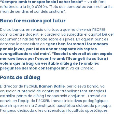
“Sempre amb transparència i coherència”
– va dir fent
referència a la lliçó d’Otón. “Tots dos conceptes van molt units
i han de ser dins el cor dels cristians”.
Bons formadors pel futur
D’altra banda, en relació a la tasca que ha d’exercir l’ISCREB
com a centre docent, el cardenal va subratllar el capítol 158 del
document final del Sínode sobre els joves. En aquest punt es
demana la necessitat de
“gent ben formada i formadors
per als joves, per tal de donar resposta als reptes
evangelitzadors del món
”.
“Escola i universitat són espais
meravellosos per l’encontre amb l’Evangeli i la cultura i
volem que hi hagi un veritable diàleg de fe amb les
preguntes del món contemporani
”, va dir Omella.
Ponts de diàleg
El director de l’ISCREB,
Ramon Batlle
, per la seva banda, va
anunciar la intenció de continuar “treballant fent sinergies i
establint ponts de diàleg i cooperació conjunta”. També els
canvis en l’equip de l’ISCREB, i noves iniciatives pedagògiques
que s’inspiren en la Constitució apostòlica elaborada pel papa
Francesc dedicada a les universitats i facultats apostòliques,