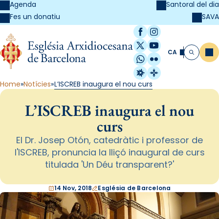
Agenda
Santoral del dia
SAVA
Fes un donatiu
Facebook
Instagram
X / Twitter
YouTube
CA
Me
Cerca
WhatsApp
Flickr
Radio Estel
Catalunya Cristi
Home
Notícies
L’ISCREB inaugura el nou curs
L’ISCREB inaugura el nou
curs
El Dr. Josep Otón, catedràtic i professor de
l'ISCREB, pronuncia la lliçó inaugural de curs
titulada 'Un Déu transparent?'
14 Nov, 2018
Església de Barcelona