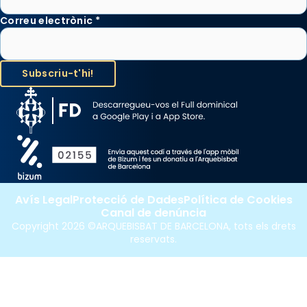
Correu electrònic
*
Avís Legal
Protecció de Dades
Política de Cookies
Canal de denúncia
Copyright 2026 ©ARQUEBISBAT DE BARCELONA, tots els drets
reservats.