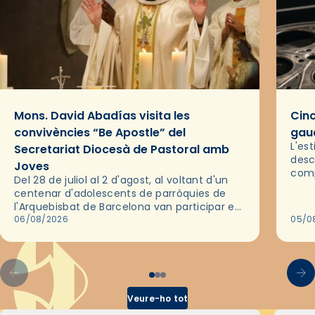
Mons. David Abadías visita les
Cinc
convivències “Be Apostle” del
gaud
L'es
Secretariat Diocesà de Pastoral amb
desc
Joves
comp
Del 28 de juliol al 2 d'agost, al voltant d'un
deix
centenar d'adolescents de parròquies de
trav
l'Arquebisbat de Barcelona van participar en
les convivències Be Apostle, organitzades
06/08/2026
05/0
pel Secretariat Diocesà de Pastoral amb…
Veure-ho tot