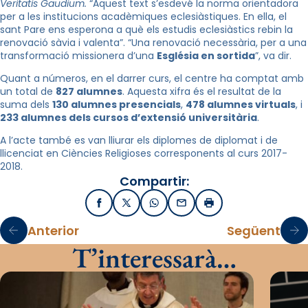
Veritatis Gaudium.
“Aquest text s’esdevé la norma orientadora
per a les institucions acadèmiques eclesiàstiques. En ella, el
sant Pare ens esperona a què els estudis eclesiàstics rebin la
renovació sàvia i valenta”. “Una renovació necessària, per a una
transformació missionera d’una
Església en sortida
”, va dir.
Quant a números, en el darrer curs, el centre ha comptat amb
un total de
827 alumnes
. Aquesta xifra és el resultat de la
suma dels
130 alumnes presencials
,
478 alumnes virtuals
, i
233 alumnes dels cursos d’extensió universitària
.
A l’acte també es van lliurar els diplomes de diplomat i de
llicenciat en Ciències Religioses corresponents al curs 2017-
2018.
Compartir:
Facebook
X / Twitter
WhatsApp
Email
Imprimir
Anterior
Següent
T’interessarà…