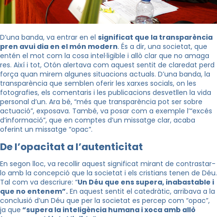
D’una banda, va entrar en el
significat que la transparència
pren avui dia en el món modern
. És a dir, una societat, que
entén el mot com la cosa intel·ligible i allò clar que no amaga
res. Així i tot, Otón alertava com aquest sentit de claredat perd
força quan mirem algunes situacions actuals. D’una banda, la
transparència que semblen oferir les xarxes socials, on les
fotografies, els comentaris i les publicacions desvetllen la vida
personal d’un. Ara bé, “més que transparència pot ser sobre
actuació”, exposava. També, va posar com a exemple l’“excés
d’informació”, que en comptes d’un missatge clar, acaba
oferint un missatge “opac”.
De l’opacitat a l’autenticitat
En segon lloc, va recollir aquest significat mirant de contrastar-
lo amb la concepció que la societat i els cristians tenen de Déu.
Tal com va descriure: “
Un Déu que ens supera, inabastable i
que no entenem”.
En aquest sentit el catedràtic, arribava a la
conclusió d’un Déu que per la societat es percep com “opac”,
ja que
“supera la inteligència humana i xoca amb allò