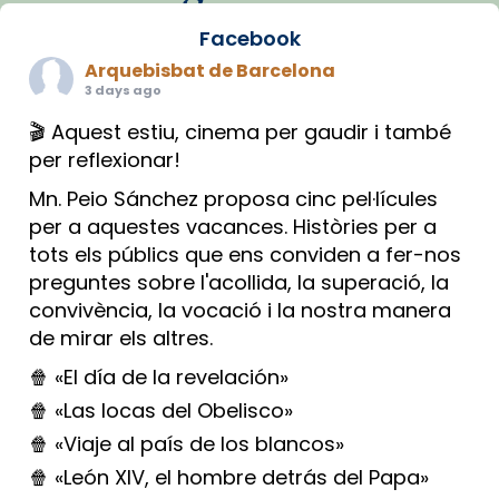
Facebook
Arquebisbat de Barcelona
3 days ago
🎬 Aquest estiu, cinema per gaudir i també
per reflexionar!
Mn. Peio Sánchez proposa cinc pel·lícules
per a aquestes vacances. Històries per a
tots els públics que ens conviden a fer-nos
preguntes sobre l'acollida, la superació, la
convivència, la vocació i la nostra manera
de mirar els altres.
🍿 «El día de la revelación»
🍿 «Las locas del Obelisco»
🍿 «Viaje al país de los blancos»
🍿 «León XIV, el hombre detrás del Papa»