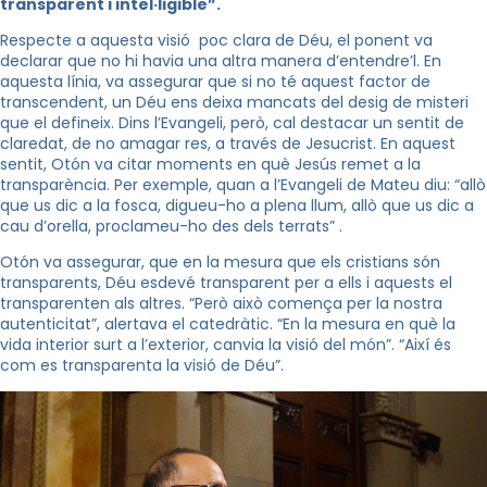
transparent i intel·ligible”.
Respecte a aquesta visió poc clara de Déu, el ponent va
declarar que no hi havia una altra manera d’entendre’l. En
aquesta línia, va assegurar que si no té aquest factor de
transcendent, un Déu ens deixa mancats del desig de misteri
que el defineix. Dins l’Evangeli, però, cal destacar un sentit de
claredat, de no amagar res, a través de Jesucrist. En aquest
sentit, Otón va citar moments en què Jesús remet a la
transparència. Per exemple, quan a l’Evangeli de Mateu diu: “allò
que us dic a la fosca, digueu-ho a plena llum, allò que us dic a
cau d’orella, proclameu-ho des dels terrats” .
Otón va assegurar, que en la mesura que els cristians són
transparents, Déu esdevé transparent per a ells i aquests el
transparenten als altres. “Però això comença per la nostra
autenticitat”, alertava el catedràtic. “En la mesura en què la
vida interior surt a l’exterior, canvia la visió del món”. “Així és
com es transparenta la visió de Déu”.