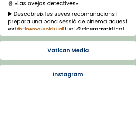
🍿 «Las ovejas detectives»
▶️ Descobreix les seves recomanacions i
prepara una bona sessió de cinema aquest
est
itual @cinemaspiritcat
#CinemaEspiritual
Imatge: Generada amb IA (OpenAI)
Video
Vatican Media
View on Facebook
·
Share
Instagram
Arquebisbat de Barcelona
1 week ago
La Carmina va patir depressió. Fa gairebé
dos mesos, a l'Estadi Lluís Companys, la
jove va fer arribar el seu testimoni al papa
Lleó XIV.
Recupera l'entrevista comp
Vatican
tican News 👇
News