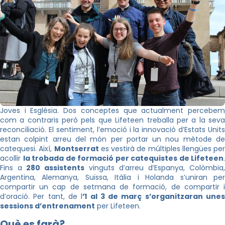
Joves i Església. Dos conceptes que actualment percebem
com a contraris però pels que Lifeteen treballa per a la seva
reconciliació. El sentiment, l’emoció i la innovació d’Estats Units
estan colpint arreu del món per portar un nou mètode de
catequesi. Així,
Montserrat
es vestirà de múltiples llengües per
acollir
la trobada de formació per catequistes de Lifeteen
.
Fins a
280 assistents
vinguts d’arreu d’Espanya, Colòmbia,
Argentina, Alemanya, Suïssa, Itàlia i Holanda s’uniran per
compartir un cap de setmana de formació, de compartir i
d’oració. Per tant, de l
’1 al 3 de març s’organitzaran une
sessions d’entrenament
per Lifeteen.
Què es farà?