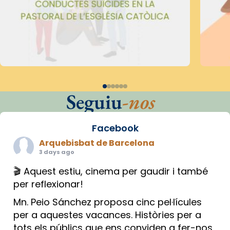
Seguiu
-nos
Facebook
Arquebisbat de Barcelona
3 days ago
🎬 Aquest estiu, cinema per gaudir i també
per reflexionar!
Mn. Peio Sánchez proposa cinc pel·lícules
per a aquestes vacances. Històries per a
tots els públics que ens conviden a fer-nos