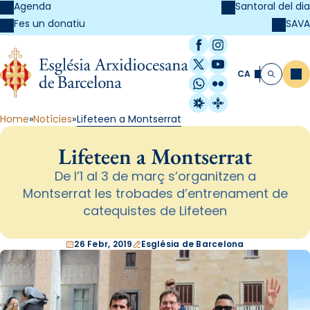
Agenda
Santoral del dia
SAVA
Fes un donatiu
Facebook
Instagram
X / Twitter
YouTube
CA
Me
Cerca
WhatsApp
Flickr
Radio Estel
Catalunya Cristi
Home
Notícies
Lifeteen a Montserrat
Lifeteen a Montserrat
De l’1 al 3 de març s’organitzen a
Montserrat les trobades d’entrenament de
catequistes de Lifeteen
26 Febr, 2019
Església de Barcelona