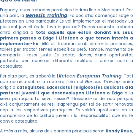
Enguany, dues trobades paral·leles tindran lloc a Montserrat. Per
Genesis Training
una part, la
. Fa poc s’ha començat Edge 
Lifeteen en una parròquia? Es vol implementar el mètode? La
pastoral juvenil és la teva inquietud? Doncs aquesta trobada
anirà dirigida a
tots aquells que estan donant els seu
primers passos a Edge i Lifeteen o que tenen interès a
implementar-ho
. Allà es trobaran amb diferents ponències,
tallers per tractar temes específics però, també, moments de
compartir i resar junts. Es tracta, doncs, d’una oportunitat
perfecta per conèixer diferents realitats i créixer com a
catequista.
Lifeteen European Training
Per altra part, es trobarà la
. Tot 
que camina sobre la mateixa línia del
Genesis Training
, anir
dirigit a
catequistes, sacerdots i religiosos/es dedicats a la
pastoral juvenil i que desenvolupen Lifeteen o Edge
a l
seva parròquia. La seva missió? Il·lusionar-se de nou perquè,
així, conjuntament es resi, s’aprengui per tal de sortir renovats
cap a les respectives parròquies. Es voldrà aprofundir en la
comprensió de la cultura juvenil i la responsabilitat que es té
com a catequista.
A més a més, alguns dels ponents principals seran
Randy Raus,