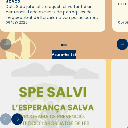
Joves
comp
Del 28 de juliol al 2 d'agost, al voltant d'un
deix
centenar d'adolescents de parròquies de
trav
l'Arquebisbat de Barcelona van participar en
les convivències Be Apostle, organitzades
06/08/2026
05/0
pel Secretariat Diocesà de Pastoral amb…
Veure-ho tot