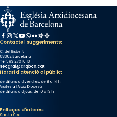
del Sant Pare Lleó XIV a Barcelona, i als
col·laboradors, a la Catedral de Barcelona.
L’arquebisbe de Barcelona, el cardenal Joan
Josep Omella, ha presidit la missa i l’ha
concelebrat el bisbe auxiliar de Barcelona,
Facebook
Instagram
X / Twitter
YouTube
WhatsApp
Flickr
Radio Estel
Catalunya Cristiana
Mons. David Abadías.
Contacte i suggeriments:
📸 Dr. G. Simón
C. del Bisbe, 5
Photo
08002 Barcelona
Telf. 93 270 10 10
View on Facebook
·
Share
secgral@arqbcn.cat
Horari d'atenció al públic:
Arquebisbat de Barcelona
de dilluns a divendres, de 9 a 14 h.
2 weeks ago
Visites a l'Arxiu Diocesà:
de dilluns a dijous, de 10 a 13 h.
Memòria de les santes Juliana i
Semproniana, verges i màrtirs.
Acompanyant la història de sant Cugat, a
Enllaços d'interès:
Santa Seu
partir de l’Edat Mitjana sorgeix la tradició