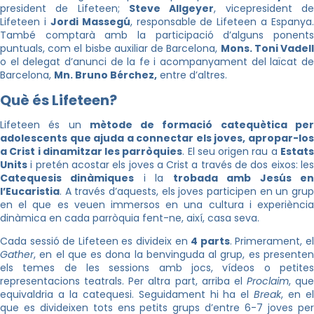
president de Lifeteen;
Steve Allgeyer
, vicepresident d
Lifeteen i
Jordi Massegú
, responsable de Lifeteen a Espanya.
També comptarà amb la participació d’alguns ponents
puntuals, com el bisbe auxiliar de Barcelona,
Mons. Toni Vadel
o el delegat d’anunci de la fe i acompanyament del laïcat de
Barcelona,
Mn. Bruno Bérchez,
entre d’altres.
Què és Lifeteen?
Lifeteen és un
mètode de formació catequètica pe
adolescents que ajuda a connectar els joves, apropar-los
a Crist i dinamitzar les parròquies
. El seu origen rau a
Estat
Units
i pretén acostar els joves a Crist a través de dos eixos: les
Catequesis dinàmiques
i la
trobada amb Jesús e
l’Eucaristia
. A través d’aquests, els joves participen en un grup
en el que es veuen immersos en una cultura i experiència
dinàmica en cada parròquia fent-ne, així, casa seva.
Cada sessió de Lifeteen es divideix en
4 parts
. Primerament, e
Gather
, en el que es dona la benvinguda al grup, es presenten
els temes de les sessions amb jocs, vídeos o petites
representacions teatrals. Per altra part, arriba el
Proclaim
, que
equivaldria a la catequesi. Seguidament hi ha el
Break
, en e
que es divideixen tots ens petits grups d’entre 6-7 joves per