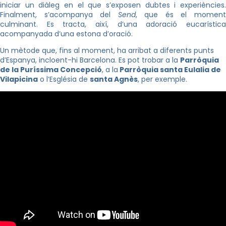
iniciar un diàleg en el que s’exposen dubtes i experiències.
Finalment, s’acompanya del
Send
, que és el momen
culminant. Es tracta, així, d’una adoració eucarística
acompanyada d’una estona d’oració.
Un mètode que, fins al moment, ha arribat a diferents punts
d’Espanya, incloent-hi Barcelona. Es pot trobar a la
Parròquia
de la Puríssima Concepció
, a la
Parròquia santa Eulalia de
Vilapicina
o l’Església de
santa Agnès
, per exemple.