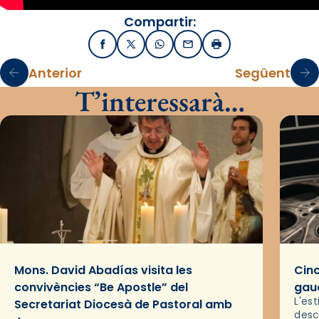
Compartir:
Facebook
X / Twitter
WhatsApp
Email
Imprimir
Anterior
Següent
T’interessarà…
Mons. David Abadías visita les
Cinc
convivències “Be Apostle” del
gaud
L'es
Secretariat Diocesà de Pastoral amb
desc