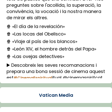
preguntes sobre l'acollida, la superació, la
convivència, la vocació i la nostra manera
de mirar els altres.
🍿 «El día de la revelación»
🍿 «Las locas del Obelisco»
🍿 «Viaje al país de los blancos»
🍿 «León XIV, el hombre detrás del Papa»
🍿 «Las ovejas detectives»
▶️ Descobreix les seves recomanacions i
prepara una bona sessió de cinema aquest
est
itual @cinemaspiritcat
#CinemaEspiritual
Imatge: Generada amb IA (OpenAI)
Video
Vatican Media
View on Facebook
·
Share