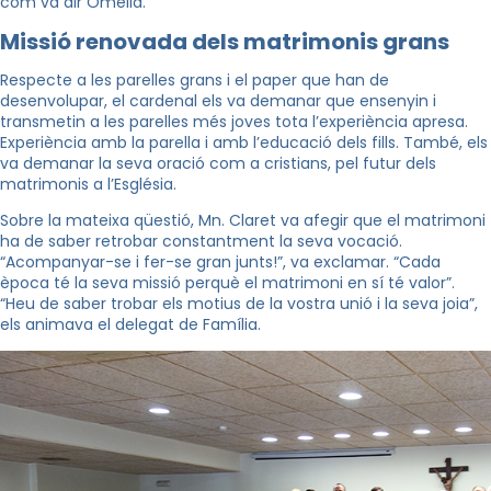
com va dir Omella.
Missió renovada dels matrimonis grans
Respecte a les parelles grans i el paper que han de
desenvolupar, el cardenal els va demanar que ensenyin i
transmetin a les parelles més joves tota l’experiència apresa.
Experiència amb la parella i amb l’educació dels fills. També, els
va demanar la seva oració com a cristians, pel futur dels
matrimonis a l’Església.
Sobre la mateixa qüestió, Mn. Claret va afegir que el matrimoni
ha de saber retrobar constantment la seva vocació.
“Acompanyar-se i fer-se gran junts!”, va exclamar. “Cada
època té la seva missió perquè el matrimoni en sí té valor”.
“Heu de saber trobar els motius de la vostra unió i la seva joia”,
els animava el delegat de Família.