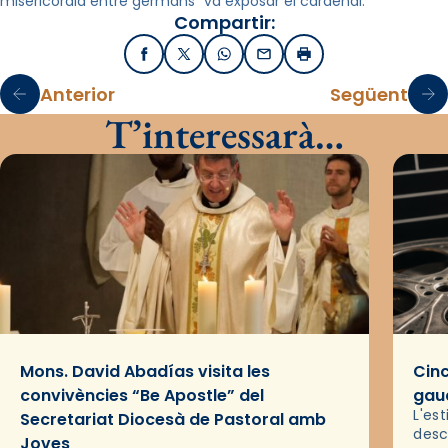
misericòrdia entre germans” va exposar el cardenal.
Compartir:
Facebook
X / Twitter
WhatsApp
Email
Imprimir
Anterior
Següent
T’interessarà…
Mons. David Abadías visita les
Cinc
convivències “Be Apostle” del
gaud
L'es
Secretariat Diocesà de Pastoral amb
desc
Joves