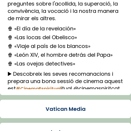
preguntes sobre l'acollida, la superació, la
convivència, la vocació i la nostra manera
de mirar els altres.
🍿 «El día de la revelación»
🍿 «Las locas del Obelisco»
🍿 «Viaje al país de los blancos»
🍿 «León XIV, el hombre detrás del Papa»
🍿 «Las ovejas detectives»
▶️ Descobreix les seves recomanacions i
prepara una bona sessió de cinema aquest
est
itual @cinemaspiritcat
#CinemaEspiritual
Imatge: Generada amb IA (OpenAI)
Video
Vatican Media
View on Facebook
·
Share