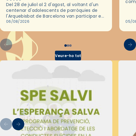
comp
Del 28 de juliol al 2 d'agost, al voltant d'un
deix
centenar d'adolescents de parròquies de
trav
l'Arquebisbat de Barcelona van participar en
les convivències Be Apostle, organitzades
06/08/2026
05/0
pel Secretariat Diocesà de Pastoral amb…
Veure-ho tot