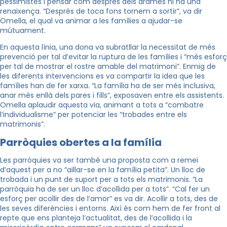
pessimistes i pensar com després dels drames hi ha una
renaixença. “Després de toca fons tornem a sortir”, va dir
Omella, el qual va animar a les famílies a ajudar-se
mútuament.
En aquesta línia, una dona va subratllar la necessitat de més
prevenció per tal d’evitar la ruptura de les famílies i “més esforç
per tal de mostrar el rostre amable del matrimoni”. Enmig de
les diferents intervencions es va compartir la idea que les
famílies han de fer xarxa. “La família ha de ser més inclusiva,
anar més enllà dels pares i fills”, exposaven entre els assistents.
Omella aplaudir aquesta via, animant a tots a “combatre
l’individualisme” per potenciar les “trobades entre els
matrimonis”.
Parròquies obertes a la família
Les parròquies va ser també una proposta com a remei
d’aquest per a no “aillar-se en la família petita”. Un lloc de
trobada i un punt de suport per a tots els matrimonis. “La
parròquia ha de ser un lloc d’acollida per a tots”. “Cal fer un
esforç per acollir des de l’amor” es va dir. Acollir a tots, des de
les seves diferències i entorns. Així és com hem de fer front al
repte que ens planteja l’actualitat, des de l’acollida i la