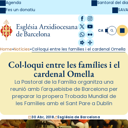
Agenda
Santoral del dia
SAVA
Fes un donatiu
Facebook
Instagram
X / Twitter
YouTube
CA
Me
Cerca
WhatsApp
Flickr
Radio Estel
Catalunya Cristi
Home
Notícies
Col·loqui entre les famílies i el cardenal Omella
Col·loqui entre les famílies i el
cardenal Omella
La Pastoral de la Família organitza una
reunió amb l'arquebisbe de Barcelona per
preparar la propera Trobada Mundial de
les Famílies amb el Sant Pare a Dublín
30 Abr, 2018
Església de Barcelona