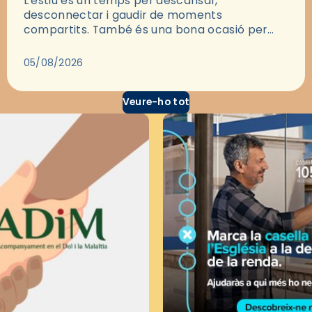
L'estiu és un temps per descansar,
desconnectar i gaudir de moments
compartits. També és una bona ocasió per
deixar-se portar per una bona història i, a
través del cinema, reflexionar sobre les…
05/08/2026
Veure-ho tot