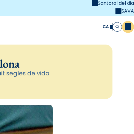
Santoral del dia
SAVA
el
unya Cristiana
CA
M
Cerca
elona
it segles de vida