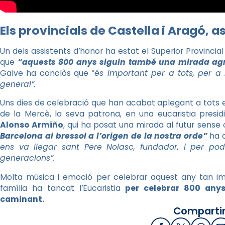
Els provincials de Castella i Aragó, a
Un dels assistents d’honor ha estat el Superior Provincia
que
“aquests 800 anys siguin també una mirada agra
Galve ha conclòs que “
és important per a tots, per a 
general”.
Uns dies de celebració que han acabat aplegant a tots el
de la Mercè, la seva patrona, en una eucaristia presid
Alonso Armiño
, qui ha posat una mirada al futur sense 
Barcelona al bressol a l’origen de la nostra orde”
ha 
ens va llegar sant Pere Nolasc, fundador, i per po
generacions”.
Molta música i emoció per celebrar aquest any tan im
família ha tancat l’Eucaristia
per celebrar 800 any
caminant.
Compartir