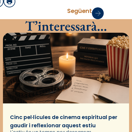
sApp
mail
Imprimir
Següent
T’interessarà…
Cinc pel·lícules de cinema espiritual per
gaudir i reflexionar aquest estiu