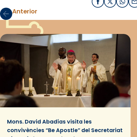
Facebook
X / Twitter
What
E
Anterior
Mons. David Abadías visita les
convivències “Be Apostle” del Secretariat