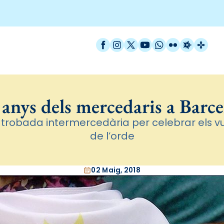
Facebook
Instagram
X / Twitter
YouTube
WhatsApp
Flickr
Radio Est
Catal
anys dels mercedaris a Barc
la trobada intermercedària per celebrar els vu
de l’orde
02 Maig, 2018