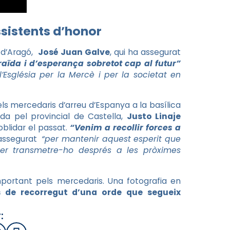
ssistents d’honor
l d’Aragó,
José Juan Galve
, qui ha assegurat
ïda i d’esperança sobretot cap al futur”
l’Església per la Mercè i per la societat en
s mercedaris d’arreu d’Espanya a la basílica
ida pel provincial de Castella,
Justo Linaje
oblidar el passat.
“Venim a recollir forces a
assegurat
“per mantenir aquest esperit que
der transmetre-ho després a les pròximes
portant pels mercedaris. Una fotografia en
s de recorregut d’una orde que segueix
: