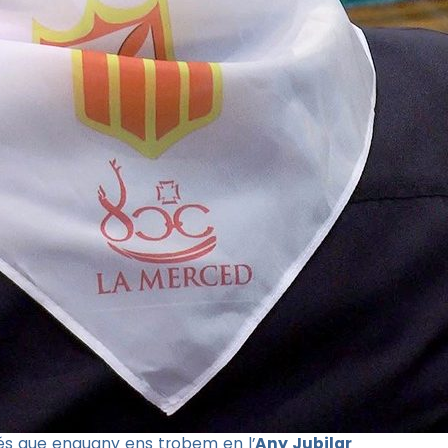
és que enguany ens trobem en l’
Any Jubilar