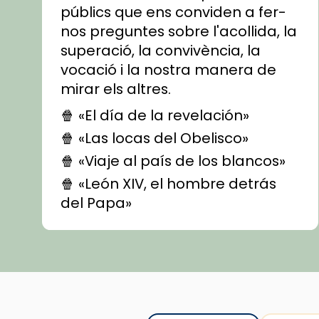
públics que ens conviden a fer-
nos preguntes sobre l'acollida, la
superació, la convivència, la
vocació i la nostra manera de
mirar els altres.
🍿 «El día de la revelación»
🍿 «Las locas del Obelisco»
🍿 «Viaje al país de los blancos»
🍿 «León XIV, el hombre detrás
del Papa»
🍿 «Las ovejas detectives»
▶️ Descobreix les seves
recomanacions i prepara una
bona sessió de cinema aquest
est
itual
#CinemaEspiritual