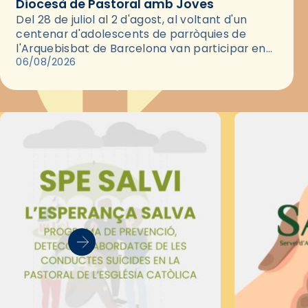
Diocesà de Pastoral amb Joves
Del 28 de juliol al 2 d'agost, al voltant d'un
centenar d'adolescents de parròquies de
l'Arquebisbat de Barcelona van participar en
les convivències Be Apostle, organitzades pel
06/08/2026
Secretariat Diocesà de Pastoral amb…