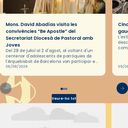
Mons. David Abadías visita les
Cinc
convivències “Be Apostle” del
gaud
L'es
Secretariat Diocesà de Pastoral amb
desc
Joves
comp
Del 28 de juliol al 2 d'agost, al voltant d'un
deix
centenar d'adolescents de parròquies de
trav
l'Arquebisbat de Barcelona van participar en
les convivències Be Apostle, organitzades
06/08/2026
05/0
pel Secretariat Diocesà de Pastoral amb…
Veure-ho tot