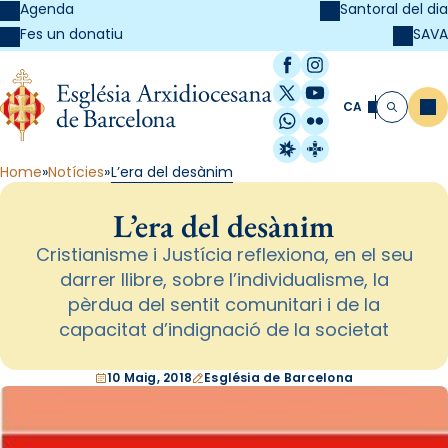
Agenda
Santoral del dia
SAVA
Fes un donatiu
Facebook
Instagram
X / Twitter
YouTube
CA
Me
Cerca
WhatsApp
Flickr
Radio Estel
Catalunya Cristi
Home
Notícies
L’era del desànim
L’era del desànim
Cristianisme i Justícia reflexiona, en el seu
darrer llibre, sobre l’individualisme, la
pèrdua del sentit comunitari i de la
capacitat d’indignació de la societat
10 Maig, 2018
Església de Barcelona