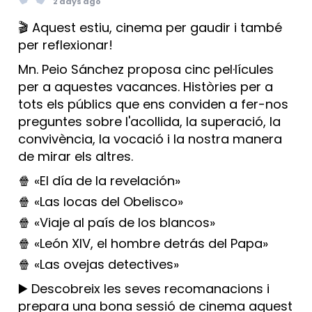
2 days ago
🎬 Aquest estiu, cinema per gaudir i també
per reflexionar!
Mn. Peio Sánchez proposa cinc pel·lícules
per a aquestes vacances. Històries per a
tots els públics que ens conviden a fer-nos
preguntes sobre l'acollida, la superació, la
convivència, la vocació i la nostra manera
de mirar els altres.
🍿 «El día de la revelación»
🍿 «Las locas del Obelisco»
🍿 «Viaje al país de los blancos»
🍿 «León XIV, el hombre detrás del Papa»
🍿 «Las ovejas detectives»
▶️ Descobreix les seves recomanacions i
prepara una bona sessió de cinema aquest