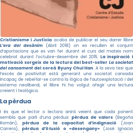
Cristianisme i Justícia
acaba de publicar el seu darrer llibr
L’era del desànim
(Abril 2018) on es recullen el conjun
d’aportacions que es van fer durant el curs del mateix nom
celebrat durant l’octubre-desembre del 2015.
La inspiració 
motivació sorgeix de la lectura del best-seller
La societat
del cansament
del coreà
Byuny Chul Han
. A la seva tesi qu
l’excés de positivitat està generant una societat cansada
incapaç de rebel·lar-se contra la lògica de l’autoexplotació i del
sistema neoliberal, el llibre hi ha volgut afegir una lectura
creient i teològica.
La pèrdua
I és que el lector o lectora anirà veient que cada ponent
sembla que parli d’una pèrdua:
pèrdua de valors
(Begoña
Román),
pèrdua de la capacitat d’indignació
(Joan
Carrera),
pèrdua d’il·lusió o «desengany»
(José Ignaci