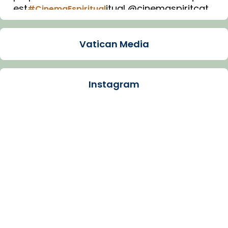
est
itual @cinemaspiritcat
#CinemaEspiritual
Imatge: Generada amb IA (OpenAI)
Video
Vatican Media
View on Facebook
·
Share
Instagram
Arquebisbat de Barcelona
1 week ago
La Carmina va patir depressió. Fa gairebé
dos mesos, a l'Estadi Lluís Companys, la
jove va fer arribar el seu testimoni al papa
Lleó XIV.
Recupera l'entrevista comp
Vatican
tican News 👇
News
www.vaticannews.va/es/iglesia/news/2026-
07/carmina-historia-depresion-papa-viaje-
espana-testimoni...