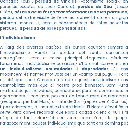
González Faus),
pèrdua de vincles
(«atomisme social», e
paraules exactes de Joan Carrera),
pèrdua de Déu
(Josep
Otón),
pèrdua de la força transformadora de les paraules,
pèrdua del rostre visible de l’enemic, convertit ara en un gran
sistema anònim… i, com a conseqüència de totes aquestes
pèrdues,
la pèrdua de la responsabilitat
.
L’individualisme
Al llarg dels diversos capítols, els autors apunten sempre a
l’individualisme –amb la pèrdua del sentit comunitari
consegüent– com a causa principal d’aquestes pèrdues:
l’anomenat «individualisme possessiu» s’ha anat convertint en
un individualisme acumulador i depredador
. Si en
mobilitzem és només motivats per un «campi qui pugui!». Tant
és així, que Joan Carrera creu que aquest individualisme ens
desmobilitza més que el nostre propi benestar. Som «una
multitud de jos individuals, connectats», però no comunicats ni
agermanats. S’han anat passant de l’antic mite de Prometeu
(recuperat per Karl Marx) al mite de Sísif (reprès per A. Camus)
i, posteriorment, a l’actual mite de Narcís. El Narcís d’avui és la
selfie
. Però convé recordar que Narcís acaba caient al riu i s’hi
ofega, de tant mirar-s’hi per veure com n’era, de guapo.
Paradoxalment, aquest individualisme que tant ens domina pot