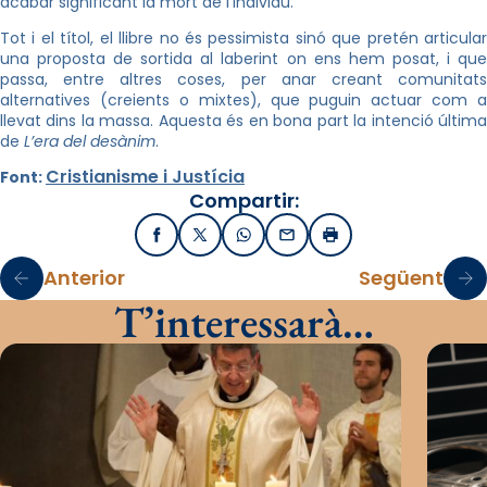
acabar significant la mort de l’individu.
Tot i el títol, el llibre no és pessimista sinó que pretén articular
una proposta de sortida al laberint on ens hem posat, i que
passa, entre altres coses, per anar creant comunitats
alternatives (creients o mixtes), que puguin actuar com a
llevat dins la massa. Aquesta és en bona part la intenció última
de
L’era del desànim
.
Cristianisme i Justícia
Font:
Compartir:
Facebook
X / Twitter
WhatsApp
Email
Imprimir
Anterior
Següent
T’interessarà…