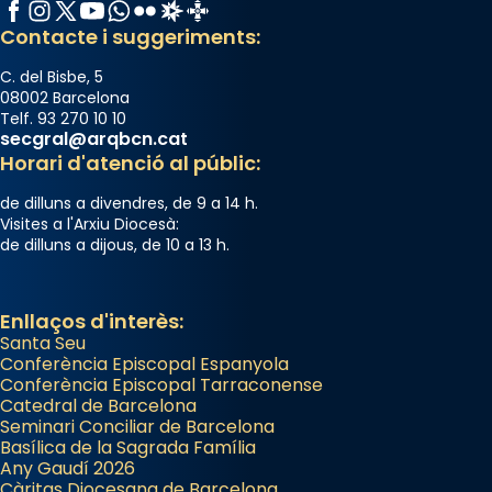
Facebook
Instagram
X / Twitter
YouTube
WhatsApp
Flickr
Radio Estel
Catalunya Cristiana
Contacte i suggeriments:
C. del Bisbe, 5
08002 Barcelona
Telf. 93 270 10 10
secgral@arqbcn.cat
Horari d'atenció al públic:
de dilluns a divendres, de 9 a 14 h.
Visites a l'Arxiu Diocesà:
de dilluns a dijous, de 10 a 13 h.
Enllaços d'interès:
Santa Seu
Conferència Episcopal Espanyola
Conferència Episcopal Tarraconense
Catedral de Barcelona
Seminari Conciliar de Barcelona
Basílica de la Sagrada Família
Any Gaudí 2026
Càritas Diocesana de Barcelona