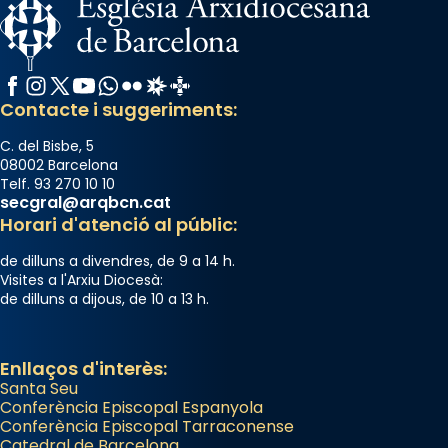
Arquebisbat de Barcelona
2 weeks ago
Memòria de les santes Juliana i
Facebook
Instagram
X / Twitter
YouTube
WhatsApp
Flickr
Radio Estel
Catalunya Cristiana
Semproniana, verges i màrtirs.
Contacte i suggeriments:
Acompanyant la història de sant Cugat, a
C. del Bisbe, 5
partir de l’Edat Mitjana sorgeix la tradició
08002 Barcelona
Telf. 93 270 10 10
que les santes Juliana (“relatiu a Júlia”) i
secgral@arqbcn.cat
Semproniana (“relatiu a Semprònia =
Horari d'atenció al públic:
eterna”) són deixebles seves. I l’any 1667, el
de dilluns a divendres, de 9 a 14 h.
frare Joan Gaspar Roig, afirma en una obra
Visites a l'Arxiu Diocesà:
que les santes són filles de l’antiga Iluro.
de dilluns a dijous, de 10 a 13 h.
Mataró en reivindicarà les relíquies fins que
les aconseguirà el 1772. L’ofici que es canta
a la “Missa de les Santes” (“Missa de
Enllaços d'interès:
Santa Seu
Glòria”) fou composta el 1848 per Mn.
Conferència Episcopal Espanyola
Manuel Blanch, amb aire d’òpera
Conferència Episcopal Tarraconense
italianitzant; s’interpreta per privilegi
Catedral de Barcelona