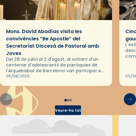
Mons. David Abadías visita les
Cinc
convivències “Be Apostle” del
gaud
L'es
Secretariat Diocesà de Pastoral amb
desc
Joves
comp
Del 28 de juliol al 2 d'agost, al voltant d'un
deix
centenar d'adolescents de parròquies de
trav
l'Arquebisbat de Barcelona van participar en
les convivències Be Apostle, organitzades
06/08/2026
05/0
pel Secretariat Diocesà de Pastoral amb…
Veure-ho tot