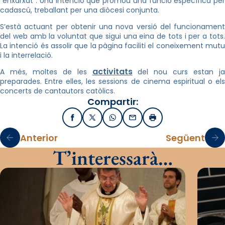
“enxarxat”. Una intenció que promou una funció específica per
cadascú, treballant per una diòcesi conjunta.
S’està actuant per obtenir una nova versió del funcionament
del web amb la voluntat que sigui una eina de tots i per a tots.
La intenció és assolir que la pàgina faciliti el coneixement mutu
i la interrelació.
activitats
A més, moltes de les
del nou curs estan ja
preparades. Entre elles, les sessions de cinema espiritual o els
concerts de cantautors catòlics.
Compartir:
Facebook
X / Twitter
WhatsApp
Email
Imprimir
Anterior
Següent
T’interessarà…