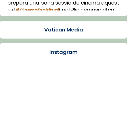
prepara una bona sessió de cinema aquest
est
itual @cinemaspiritcat
#CinemaEspiritual
Imatge: Generada amb IA (OpenAI)
Video
Vatican Media
View on Facebook
·
Share
Instagram
Arquebisbat de Barcelona
1 week ago
La Carmina va patir depressió. Fa gairebé
dos mesos, a l'Estadi Lluís Companys, la
jove va fer arribar el seu testimoni al papa
Lleó XIV.
Recupera l'entrevista comp
Vatican
tican News 👇
News
www.vaticannews.va/es/iglesia/news/2026-
07/carmina-historia-depresion-papa-viaje-