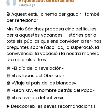
Arquebisbat de Barcelona
3 days ago
🎬 Aquest estiu, cinema per gaudir i també
per reflexionar!
Mn. Peio Sánchez proposa cinc pel·lícules
per a aquestes vacances. Històries per a
tots els públics que ens conviden a fer-nos
preguntes sobre l'acollida, la superació, la
convivència, la vocació i la nostra manera
de mirar els altres.
🍿 «El día de la revelación»
🍿 «Las locas del Obelisco»
🍿 «Viaje al país de los blancos»
🍿 «León XIV, el hombre detrás del Papa»
🍿 «Las ovejas detectives»
▶️ Descobreix les seves recomanacions i