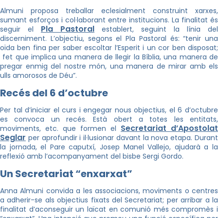
Almuni proposa treballar eclesialment construint xarxes,
sumant esforços i col·laborant entre institucions. La finalitat és
Pla Pastoral
seguir el
establert, seguint la línia del
discerniment. L’objectiu, segons el Pla Pastoral és: “tenir una
oïda ben fina per saber escoltar l’Esperit i un cor ben disposat;
fet que implica una manera de llegir la Bíblia, una manera de
pregar enmig del nostre món, una manera de mirar amb els
ulls amorosos de Déu”.
Recés del 6 d’octubre
Per tal d’iniciar el curs i engegar nous objectius, el 6 d’octubre
es convoca un recés. Està obert a totes les entitats,
Secretariat d’Apostolat
moviments, etc. que formen el
Seglar
per aprofundir i il·lusionar davant la nova etapa. Durant
la jornada, el Pare caputxí, Josep Manel Vallejo, ajudarà a la
reflexió amb l’acompanyament del bisbe Sergi Gordo.
Un Secretariat “enxarxat”
Anna Almuni convida a les associacions, moviments o centres
a adherir-se als objectius fixats del Secretariat; per arribar a la
finalitat d’aconseguir un laïcat en comunió més compromès i