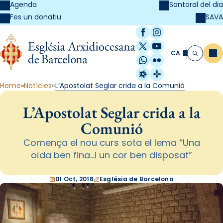
Agenda
Santoral del dia
SAVA
Fes un donatiu
Facebook
Instagram
X / Twitter
YouTube
CA
Me
Cerca
WhatsApp
Flickr
Radio Estel
Catalunya Cristi
Home
Notícies
L’Apostolat Seglar crida a la Comunió
L’Apostolat Seglar crida a la
Comunió
Comença el nou curs sota el lema “Una
oïda ben fina...i un cor ben disposat”
01 Oct, 2018
Església de Barcelona