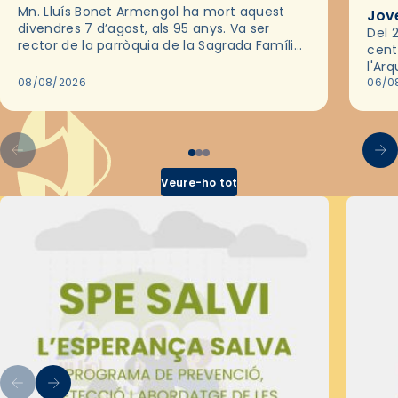
Mn. Lluís Bonet Armengol ha mort aquest
Jov
divendres 7 d’agost, als 95 anys. Va ser
Del 2
rector de la parròquia de la Sagrada Família
cent
de Barcelona durant 25 anys, entre 1993 i
l'Ar
2018,…
08/08/2026
les 
06/0
pel 
Veure-ho tot