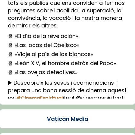
tots els públics que ens conviden a fer-nos
preguntes sobre l'acollida, la superació, la
convivència, la vocació i la nostra manera
de mirar els altres.
🍿 «El día de la revelación»
🍿 «Las locas del Obelisco»
🍿 «Viaje al país de los blancos»
🍿 «León XIV, el hombre detrás del Papa»
🍿 «Las ovejas detectives»
▶️ Descobreix les seves recomanacions i
prepara una bona sessió de cinema aquest
est
itual @cinemaspiritcat
#CinemaEspiritual
Imatge: Generada amb IA (OpenAI)
Video
Vatican Media
View on Facebook
·
Share