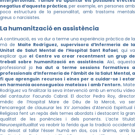
interpersonals. També va apuntar els possibles efectes
negatius d’aquesta pràctica
, per exemple, en persones am
poca estructura de la personalitat, amb trastorns mentals
greus o narcisistes.
La humanització en assistència
A continuació, es va dur a terme una experiència pràctica de la
mà de
Maite Rodríguez, supervisora d’Infermeria de l
Unitat de Salut Mental de l’Hospital Sant Rafael
, qui v
explicar que
el Centre va crear recentment un grup de
treball sobre humanització en assistència
. Així, aquesta
professional ja
ha dut a terme sessions formatives a
professionals d’Infermeria de l’àmbit de la Salut Mental, a
fi que aprenguin recursos i eines per a cuidar-se i estar
en harmonia aconsegueixo mateixos i amb l’entorn.
Mait
Rodríguez va finalitzar la seva intervenció amb un emotiu vídeo
del cantautor Facundo Cabral. El doctor Pedro Roy, director
mèdic de l’Hospital Mare de Déu de la Mercè, va ser
l’encarregat de clausurar les XV Jornades d’Atenció Espiritual i
Religiosa fent un repàs dels temes abordats i destacant la gran
qualitat de les ponències i dels ponents. L’acte titulat
Neuroespiritualitat
va reobrir la ferida que la tradició occidental
ha deixat al tallar l’ésser humà en dos, cos i ànima, amb la