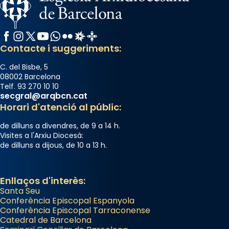
Facebook
Instagram
X / Twitter
YouTube
WhatsApp
Flickr
Radio Estel
Catalunya Cristiana
Contacte i suggeriments:
C. del Bisbe, 5
08002 Barcelona
Telf. 93 270 10 10
secgral@arqbcn.cat
Horari d'atenció al públic:
de dilluns a divendres, de 9 a 14 h.
Visites a l'Arxiu Diocesà:
de dilluns a dijous, de 10 a 13 h.
Enllaços d'interès:
Santa Seu
Conferència Episcopal Espanyola
Conferència Episcopal Tarraconense
Catedral de Barcelona