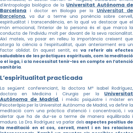
Universitat Autònoma d
d’Antropologia biològica de la
Barcelona
Universitat de
i doctor en Biologia per la
Barcelona,
va dur a terme una ponència sobre cervell,
espiritualitat i transcendència, en la qual va destacar que el
món emocional, l’interior de la persona és el que marca la
conducta de l’individu molt per davant de la seva racionalitat.
Així mateix, va posar en relleu la importància creixent que
atorga la ciència a l’espiritualitat, quan anteriorment era un
factor oblidat. En aquest sentit, es
va referir als efectes
saludables de les pràctiques espirituals, com la meditació
o el ioga, i a la necessitat tenir-les en compte en l’atenció
sanitària
.
L’espiritualitat practicada
La següent conferenciant, la doctora Mª Isabel Rodríguez,
Universitat
doctora en Medicina i Cirurgia per la
Autònoma de Madrid
, i mèdic psiquiatre i màster en
Psicoteràpia per la Universitat Autònoma de Madrid, va definir la
meditació com una pràctica d’atenció i concentració, i va
alertar que ha de dur-se a terme de manera equilibrada i
madura. La Dra. Rodríguez va parlar dels
aspectes positius d
la meditació en el cos, cervell, ment i en les relacions