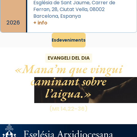
gran a Mataró.
Església de Sant Jaume, Carrer de
Ferran, 28, Ciutat Vella, 08002
«Si vols saber què és calor, ves per les
Barcelona, Espanya
Santes a Mataró»🥵.
2026
+ info
Photo
Esdeveniments
View on Facebook
·
Share
EVANGELI DEL DIA
Mana’m que vingui
caminant sobre
l’aigua.
(Mt 14,22-36)