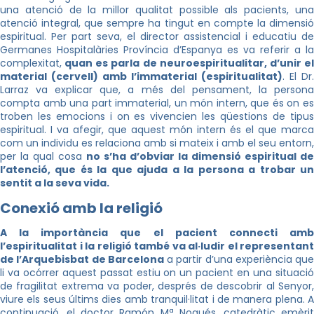
una atenció de la millor qualitat possible als pacients, una
atenció integral, que sempre ha tingut en compte la dimensió
espiritual. Per part seva, el director assistencial i educatiu de
Germanes Hospitalàries Província d’Espanya es va referir a la
complexitat,
quan es parla de neuroespiritualitar, d’unir el
material (cervell) amb l’immaterial (espiritualitat)
. El Dr.
Larraz va explicar que, a més del pensament, la persona
compta amb una part immaterial, un món intern, que és on es
troben les emocions i on es vivencien les qüestions de tipus
espiritual. I va afegir, que aquest món intern és el que marca
com un individu es relaciona amb si mateix i amb el seu entorn,
per la qual cosa
no s’ha d’obviar la dimensió espiritual de
l’atenció, que és la que ajuda a la persona a trobar un
sentit a la seva vida.
Conexió amb la religió
A la importància que el pacient connecti amb
l’espiritualitat i la religió també va al·ludir el representant
de l’Arquebisbat de Barcelona
a partir d’una experiència que
li va ocórrer aquest passat estiu on un pacient en una situació
de fragilitat extrema va poder, després de descobrir al Senyor,
viure els seus últims dies amb tranquil·litat i de manera plena. A
continuació, el doctor Ramón Mª Nogués, catedràtic emèrit