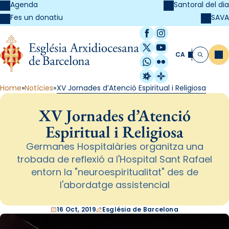
Agenda
Santoral del dia
SAVA
Fes un donatiu
Facebook
Instagram
X / Twitter
YouTube
CA
Me
Cerca
WhatsApp
Flickr
Radio Estel
Catalunya Cristi
Home
Notícies
XV Jornades d’Atenció Espiritual i Religiosa
XV Jornades d’Atenció
Espiritual i Religiosa
Germanes Hospitalàries organitza una
trobada de reflexió a l'Hospital Sant Rafael
entorn la "neuroespiritualitat" des de
l'abordatge assistencial
16 Oct, 2019
Església de Barcelona