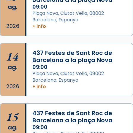
comitè organitzador de la visita apostòlica
ag.
09:00
del Sant Pare Lleó XIV a Barcelona, i als
Plaça Nova, Ciutat Vella, 08002
col·laboradors, a la Catedral de Barcelona.
Barcelona, Espanya
L’arquebisbe de Barcelona, el cardenal Joan
2026
+ info
Josep Omella, ha presidit la missa i l’ha
concelebrat el bisbe auxiliar de Barcelona,
Mons. David Abadías.
14
437 Festes de Sant Roc de
📸 Dr. G. Simón
Barcelona a la plaça Nova
ag.
09:00
Photo
Plaça Nova, Ciutat Vella, 08002
View on Facebook
·
Share
Barcelona, Espanya
2026
+ info
Arquebisbat de Barcelona
2 weeks ago
Memòria de les santes Juliana i
15
437 Festes de Sant Roc de
Semproniana, verges i màrtirs.
Barcelona a la plaça Nova
ag.
09:00
Acompanyant la història de sant Cugat, a