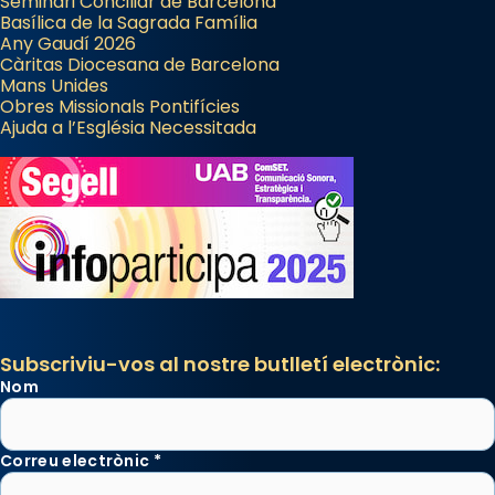
Seminari Conciliar de Barcelona
Basílica de la Sagrada Família
Any Gaudí 2026
Càritas Diocesana de Barcelona
Mans Unides
Obres Missionals Pontifícies
Ajuda a l’Església Necessitada
Subscriviu-vos al nostre butlletí electrònic:
Nom
Correu electrònic
*