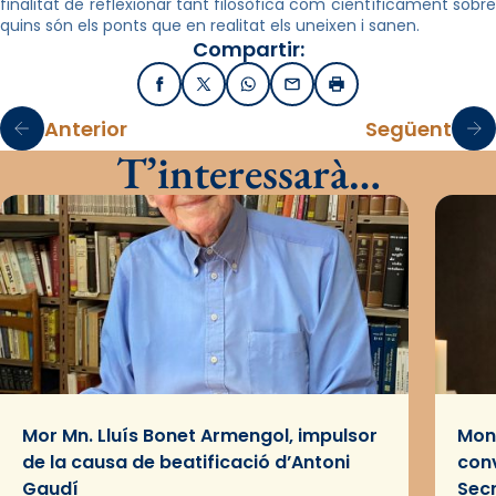
finalitat de reflexionar tant filosòfica com científicament sobre
quins són els ponts que en realitat els uneixen i sanen.
Compartir:
Facebook
X / Twitter
WhatsApp
Email
Imprimir
Anterior
Següent
T’interessarà…
Mor Mn. Lluís Bonet Armengol, impulsor
Mons
de la causa de beatificació d’Antoni
conv
Gaudí
Sec