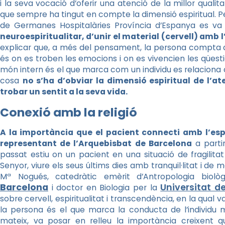
i la seva vocació d’oferir una atenció de la millor qualit
que sempre ha tingut en compte la dimensió espiritual. Per
de Germanes Hospitalàries Província d’Espanya es va r
neuroespiritualitar, d’unir el material (cervell) amb 
explicar que, a més del pensament, la persona compta 
és on es troben les emocions i on es vivencien les qüestio
món intern és el que marca com un individu es relaciona a
cosa
no s’ha d’obviar la dimensió espiritual de l’a
trobar un sentit a la seva vida.
Conexió amb la religió
A la importància que el pacient connecti amb l’espiri
representant de l’Arquebisbat de Barcelona
a partir
passat estiu on un pacient en una situació de fragilit
Senyor, viure els seus últims dies amb tranquil·litat i d
Mª Nogués, catedràtic emèrit d’Antropologia biol
Barcelona
Universitat d
i doctor en Biologia per la
sobre cervell, espiritualitat i transcendència, en la qual 
la persona és el que marca la conducta de l’individu m
mateix, va posar en relleu la importància creixent que