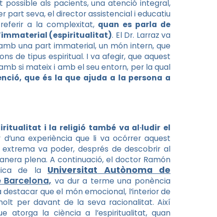
at possible als pacients, una atenció integral,
 part seva, el director assistencial i educatiu
eferir a la complexitat,
quan es parla de
l’immaterial (espiritualitat)
. El Dr. Larraz va
amb una part immaterial, un món intern, que
ns de tipus espiritual. I va afegir, que aquest
mb si mateix i amb el seu entorn, per la qual
tenció, que és la que ajuda a la persona a
tualitat i la religió també va al·ludir el
 d’una experiència que li va ocórrer aquest
at extrema va poder, després de descobrir al
e manera plena. A continuació, el doctor Ramón
Universitat Autònoma de
ògica de la
e Barcelona,
va dur a terme una ponència
va destacar que el món emocional, l’interior de
olt per davant de la seva racionalitat. Així
 atorga la ciència a l’espiritualitat, quan