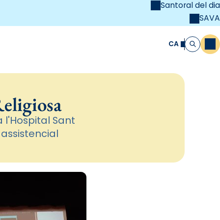
Santoral del dia
SAVA
el
unya Cristiana
CA
M
Cerca
eligiosa
 l'Hospital Sant
 assistencial