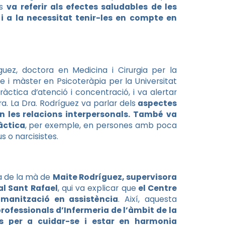
es
va referir als efectes saludables de les
 i a la necessitat tenir-les en compte en
uez, doctora en Medicina i Cirurgia per la
re i màster en Psicoteràpia per la Universitat
ctica d’atenció i concentració, i va alertar
. La Dra. Rodríguez va parlar dels
aspectes
en les relacions interpersonals. També va
àctica
, per exemple, en persones amb poca
s o narcisistes.
ca de la mà de
Maite Rodríguez, supervisora
al Sant Rafael
, qui va explicar que
el Centre
manització en assistència
. Així, aquesta
rofessionals d’Infermeria de l’àmbit de la
es per a cuidar-se i estar en harmonia