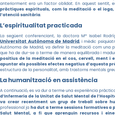
anteriorment era un factor oblidat. En aquest sentit, 
pràctiques espirituals, com la meditació o el ioga,
l’atenció sanitària
.
L’espiritualitat practicada
La següent conferenciant, la doctora Mª Isabel Rodríg
Universitat Autònoma de Madrid
, i mèdic psiquiat
Autònoma de Madrid, va definir la meditació com una prà
que ha de dur-se a terme de manera equilibrada i madura
positius de la meditació en el cos, cervell, ment i 
apuntar els possibles efectes negatius d’aquesta pr
estructura de la personalitat, amb trastorns mentals greu
La humanització en assistència
A continuació, es va dur a terme una experiència pràcti
d’Infermeria de la Unitat de Salut Mental de l’Hospit
va crear recentment un grup de treball sobre hu
professional ja
ha dut a terme sessions formatives a p
Salut Mental, a fi que aprenguin recursos i ein