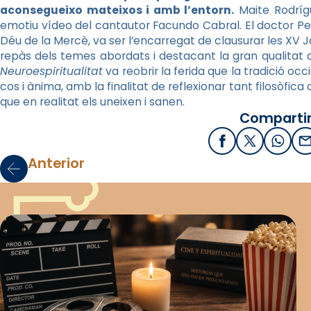
aconsegueixo mateixos i amb l’entorn.
Maite Rodrígu
emotiu vídeo del cantautor Facundo Cabral. El doctor Ped
Déu de la Mercè, va ser l’encarregat de clausurar les XV Jo
repàs dels temes abordats i destacant la gran qualitat de
Neuroespiritualitat
va reobrir la ferida que la tradició occ
cos i ànima, amb la finalitat de reflexionar tant filosòfi
que en realitat els uneixen i sanen.
Compartir
Facebook
X / Twitter
What
E
Anterior