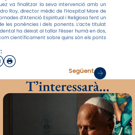
ez va finalitzar la seva intervenció amb un
ro Roy, director mèdic de l’Hospital Mare de
rnades d’Atenció Espiritual i Religiosa fent un
 les ponències i dels ponents. L’acte titulat
idental ha deixat al tallar l’ésser humà en dos,
ca com científicament sobre quins són els ponts
:
sApp
mail
Imprimir
Següent
T’interessarà…