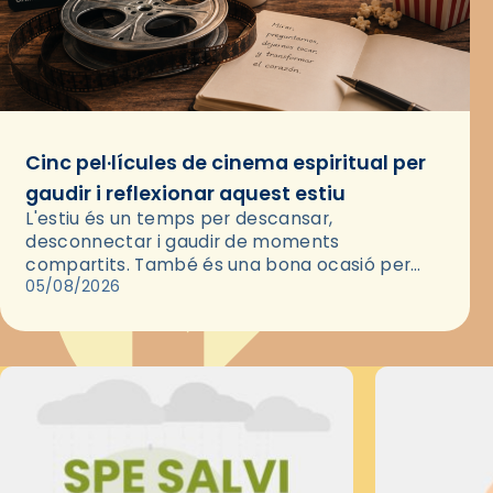
Cinc pel·lícules de cinema espiritual per
gaudir i reflexionar aquest estiu
L'estiu és un temps per descansar,
desconnectar i gaudir de moments
compartits. També és una bona ocasió per
deixar-se portar per una bona història i, a
05/08/2026
través del cinema, reflexionar sobre les…