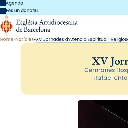
Agenda
Fes un donatiu
Home
Notícies
XV Jornades d’Atenció Espiritual i Religios
XV Jorn
Germanes Hospit
Rafael entor