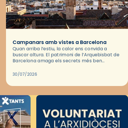
Campanars amb vistes a Barcelona
Quan arriba l’estiu, la calor ens convida a
buscar altura. El patrimoni de l’Arquebisbat de
Barcelona amaga els secrets més ben
guardats per gaudir del capvespre: els seus
campanars i les cobertes…
30/07/2026