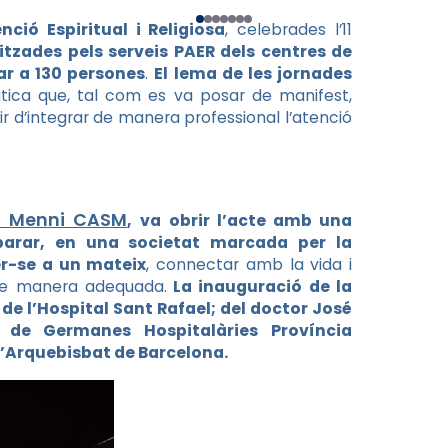
ció Espiritual i Religiosa
, celebrades l’11
tzades pels serveis PAER dels centres de
r a 130 persones
.
El lema de les jornades
tica que, tal com es va posar de manifest,
ir d’integrar de manera professional l’atenció
o Menni CASM
,
va obrir l’acte amb una
 parar, en una societat marcada per la
er-se a un mateix
, connectar amb la vida i
 de manera adequada.
La inauguració de la
 de l’Hospital Sant Rafael; del doctor José
u de Germanes Hospitalàries Província
 l’Arquebisbat de Barcelona.