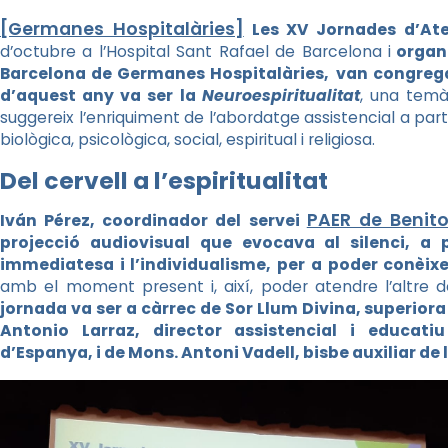
[Germanes Hospitalàries]
Les XV Jornades d’Aten
d’octubre a l’Hospital Sant Rafael de Barcelona i
organi
Barcelona de Germanes Hospitalàries,
van congrega
d’aquest any va ser la
Neuroespiritualitat
, una temà
suggereix l’enriquiment de l’abordatge assistencial a part
biològica, psicològica, social, espiritual i religiosa.
Del cervell a l’espiritualitat
PAER de Benit
Iván Pérez, coordinador del servei
projecció audiovisual que evocava al silenci, a
immediatesa i l’individualisme, per a poder conèix
amb el moment present i, així, poder atendre l’altre
jornada va ser a càrrec de Sor Llum Divina, superiora
Antonio Larraz, director assistencial i educati
d’Espanya, i de Mons. Antoni Vadell, bisbe auxiliar de