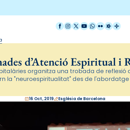
Facebook
Instagram
X / Twitter
YouTube
WhatsApp
Flickr
Radio Est
Catal
a
ades d’Atenció Espiritual i R
alàries organitza una trobada de reflexió a
n la "neuroespiritualitat" des de l'abordatge
16 Oct, 2019
Església de Barcelona