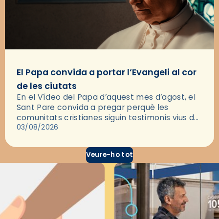
El Papa convida a portar l’Evangeli al cor
de les ciutats
En el Vídeo del Papa d’aquest mes d’agost, el
Sant Pare convida a pregar perquè les
comunitats cristianes siguin testimonis vius de
l’Evangeli enmig de les ciutats. A través d’una
03/08/2026
pregària, el…
Veure-ho tot