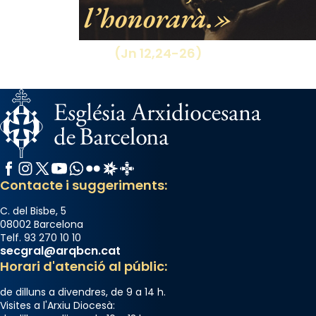
l’honorarà.
View on Facebook
·
Share
(Jn 12,24-26)
Facebook
Instagram
X / Twitter
YouTube
WhatsApp
Flickr
Radio Estel
Catalunya Cristiana
Contacte i suggeriments:
C. del Bisbe, 5
08002 Barcelona
Telf. 93 270 10 10
secgral@arqbcn.cat
Horari d'atenció al públic:
de dilluns a divendres, de 9 a 14 h.
Visites a l'Arxiu Diocesà: