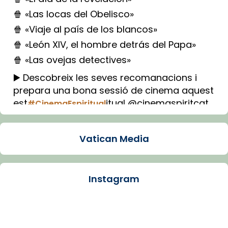
🍿 «Las locas del Obelisco»
🍿 «Viaje al país de los blancos»
🍿 «León XIV, el hombre detrás del Papa»
🍿 «Las ovejas detectives»
▶️ Descobreix les seves recomanacions i
prepara una bona sessió de cinema aquest
est
itual @cinemaspiritcat
#CinemaEspiritual
Imatge: Generada amb IA (OpenAI)
Video
Vatican Media
View on Facebook
·
Share
Instagram
Arquebisbat de Barcelona
2 weeks ago
La Carmina va patir depressió. Fa gairebé
dos mesos, a l'Estadi Lluís Companys, la