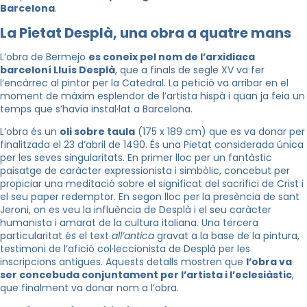
Barcelona
.
La Pietat Desplà, una obra a quatre mans
L’obra de Bermejo
es coneix pel nom de l’arxidiaca
barceloní Lluís Desplà
, que a finals de segle XV va fer
l’encàrrec al pintor per la Catedral. La petició va arribar en el
moment de màxim esplendor de l’artista hispà i quan ja feia un
temps que s’havia instal·lat a Barcelona.
L’obra és un
oli sobre taula
(175 x 189 cm) que es va donar per
finalitzada el 23 d’abril de 1490. És una Pietat considerada única
per les seves singularitats. En primer lloc per un fantàstic
paisatge de caràcter expressionista i simbòlic, concebut per
propiciar una meditació sobre el significat del sacrifici de Crist i
el seu paper redemptor. En segon lloc per la presència de sant
Jeroni, on es veu la influència de Desplà i el seu caràcter
humanista i amarat de la cultura italiana. Una tercera
particularitat és el text
all’antica
gravat a la base de la pintura,
testimoni de l’afició col·leccionista de Desplà per les
inscripcions antigues. Aquests detalls mostren que
l’obra va
ser concebuda conjuntament per l’artista i l’eclesiàstic
,
que finalment va donar nom a l’obra.