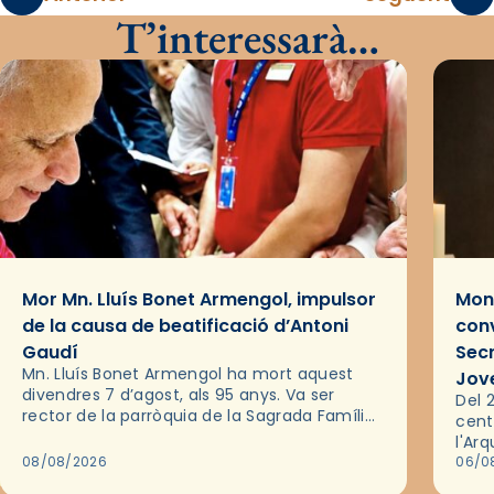
T’interessarà…
Mor Mn. Lluís Bonet Armengol, impulsor
Mons
de la causa de beatificació d’Antoni
conv
Gaudí
Sec
Mn. Lluís Bonet Armengol ha mort aquest
Jov
divendres 7 d’agost, als 95 anys. Va ser
Del 2
rector de la parròquia de la Sagrada Família
cent
de Barcelona durant 25 anys, entre 1993 i
l'Ar
2018,…
08/08/2026
les 
06/0
pel 