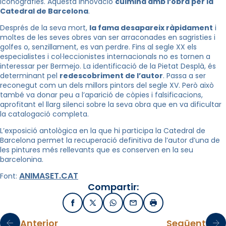
iconografies. Aquesta innovació
culmina amb l’obra per la
Catedral de Barcelona
.
Després de la seva mort,
la fama desapareix ràpidament
i
moltes de les seves obres van ser arraconades en sagristies i
golfes o, senzillament, es van perdre. Fins al segle XX els
especialistes i col·leccionistes internacionals no es tornen a
interessar per Bermejo. La identificació de la Pietat Desplà, és
determinant pel
redescobriment de l’autor
. Passa a ser
reconegut com un dels millors pintors del segle XV. Però això
també va donar peu a l’aparició de còpies i falsificacions,
aprofitant el llarg silenci sobre la seva obra que en va dificultar
la catalogació completa.
L’exposició antològica en la que hi participa la Catedral de
Barcelona permet la recuperació definitiva de l’autor d’una de
les pintures més rellevants que es conserven en la seu
barcelonina.
ANIMASET.CAT
Font:
Compartir:
Facebook
X / Twitter
WhatsApp
Email
Imprimir
Anterior
Següent