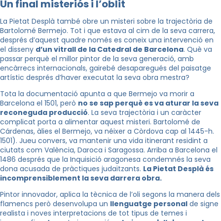
Un final misteriós i l’oblit
La Pietat Desplà també obre un misteri sobre la trajectòria de
Bartolomé Bermejo. Tot i que estava al cim de la seva carrera,
després d’aquest quadre només es coneix una intervenció en
el disseny
d’un vitrall de la Catedral de Barcelona
. Què va
passar perquè el millor pintor de la seva generació, amb
encàrrecs internacionals, gairebé desaparegués del paisatge
artístic després d’haver executat la seva obra mestra?
Tota la documentació apunta a que Bermejo va morir a
Barcelona el 1501, però
no se sap perquè es va aturar la seva
reconeguda producció
. La seva trajectòria i un caràcter
complicat porta a alimentar aquest misteri. Bartolomé de
Cárdenas, àlies el Bermejo, va néixer a Còrdova cap al 1445-h.
1501). Jueu convers, va mantenir una vida itinerant residint a
ciutats com València, Daroca i Saragossa. Arriba a Barcelona el
1486 després que la Inquisició aragonesa condemnés la seva
dona acusada de pràctiques judaïtzants.
La Pietat Desplà és
incomprensiblement la seva darrera obra.
Pintor innovador, aplica la tècnica de l’oli segons la manera dels
flamencs però desenvolupa un
llenguatge personal
de signe
realista i noves interpretacions de tot tipus de temes i