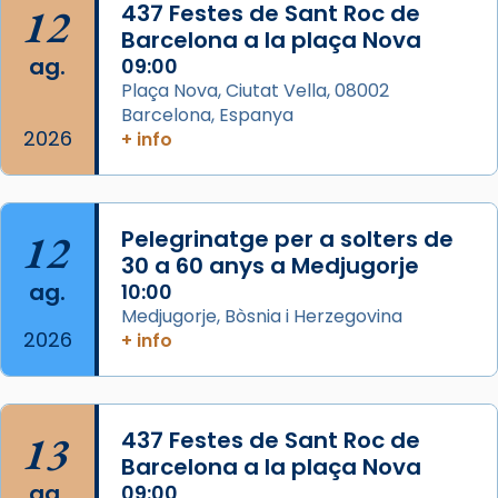
12
437 Festes de Sant Roc de
concelebrat el bisbe auxiliar de Barcelona,
Barcelona a la plaça Nova
Mons. David Abadías.
ag.
09:00
📸 Dr. G. Simón
Plaça Nova, Ciutat Vella, 08002
Barcelona, Espanya
Photo
2026
+ info
View on Facebook
·
Share
Arquebisbat de Barcelona
12
Pelegrinatge per a solters de
2 weeks ago
30 a 60 anys a Medjugorje
Memòria de les santes Juliana i
ag.
10:00
Semproniana, verges i màrtirs.
Medjugorje, Bòsnia i Herzegovina
2026
Acompanyant la història de sant Cugat, a
+ info
partir de l’Edat Mitjana sorgeix la tradició
que les santes Juliana (“relatiu a Júlia”) i
Semproniana (“relatiu a Semprònia =
13
437 Festes de Sant Roc de
eterna”) són deixebles seves. I l’any 1667, el
Barcelona a la plaça Nova
frare Joan Gaspar Roig, afirma en una obra
ag.
09:00