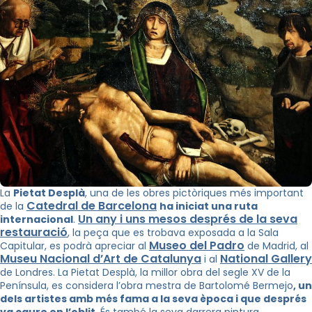
La
Pietat Desplà
, una de les obres pictòriques més important
Catedral de Barcelona
de la
ha iniciat una ruta
Un any i uns mesos després de la seva
internacional
.
restauració
, la peça que es trobava exposada a la Sala
Museo del Padro
Capitular, es podrà apreciar al
de Madrid, al
Museu Nacional d’Art de Catalunya
National Gallery
i al
de Londres. La Pietat Desplà, la millor obra del segle XV de la
Península, es considera l’obra mestra de Bartolomé Bermejo
, un
dels artistes amb més fama a la seva època i que després