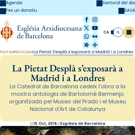
Agenda
Santoral del dia
SAVA
Fes un donatiu
Facebook
Instagram
X / Twitter
YouTube
CA
Me
Cerca
WhatsApp
Flickr
Radio Estel
Catalunya Cristi
Home
Notícies
La Pietat Desplà s’exposarà a Madrid i a Londres
La Pietat Desplà s’exposarà a
Madrid i a Londres
La Catedral de Barcelona cedeix l’obra a la
mostra antologia de Bartolomé Bermenjo
organitzada pel Museo del Prado i el Museu
Nacional d'Art de Catalunya
15 Oct, 2018
Església de Barcelona