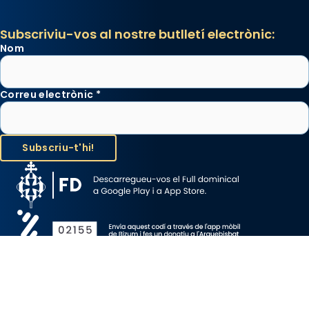
Subscriviu-vos al nostre butlletí electrònic:
Nom
Correu electrònic
*
Avís Legal
Protecció de Dades
Política de Cookies
Canal de denúncia
Copyright 2026 ©ARQUEBISBAT DE BARCELONA, tots els drets