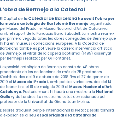
va caure en l’oblit
. És també la seva darrera pintura.
L’obra de Bermejo a la Catedral
Catedral de Barcelona
El Capítol de
la
ha cedit l’obra per
la mostra antologia de Bartolomé Bermenjo
organitzada
pel Museo del Prado i el Museu Nacional d’Art de Catalunya
amb el suport de la Fundació Banc Sabadell. La mostra reuneix
per primera vegada totes les obres conegudes de Bermejo que
hi ha en museus i col·leccions europees. A la Catedral de
Barcelona també es pot veure la darrera intervenció artística
de Bermejo, el vitrall de la capella baptismal (1495) dissenyat
per Bermejo i realitzat per Gil Fontanet.
L’exposició antològica de Bermejo consta de 48 obres
procedents de les col·leccions de més de 25 prestadors.
S’exhibeix des del 9 d’octubre de 2018 fins el 27 de gener de
2019 al
Museo del Prado
i, amb petites variacions, des del 14
de febrer fins el 19 de maig de 2019 al
Museu Nacional d’Art
Catalunya
. Posteriorment hi haurà una mostra a la
National
Gallery
de Londres. La mostra ha estat comissionada pel
professor de la Universitat de Girona Joan Molina.
Després d’aquest periple internacional la Pietat Desplà tornarà
a exposar-se al seu
espai original a la Catedral de