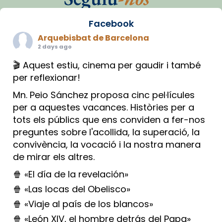
Facebook
Arquebisbat de Barcelona
2 days ago
🎬 Aquest estiu, cinema per gaudir i també
per reflexionar!
Mn. Peio Sánchez proposa cinc pel·lícules
per a aquestes vacances. Històries per a
tots els públics que ens conviden a fer-nos
preguntes sobre l'acollida, la superació, la
convivència, la vocació i la nostra manera
de mirar els altres.
🍿 «El día de la revelación»
🍿 «Las locas del Obelisco»
🍿 «Viaje al país de los blancos»
🍿 «León XIV, el hombre detrás del Papa»