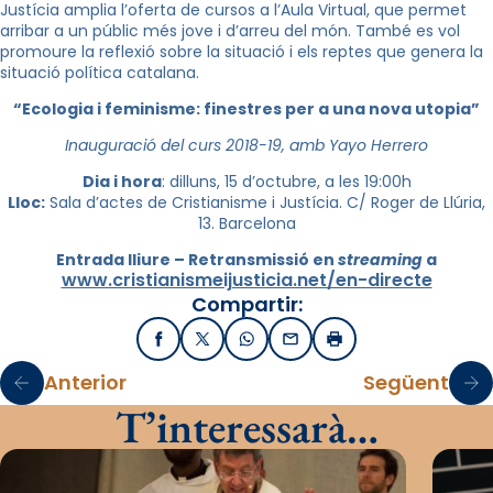
Justícia amplia l’oferta de cursos a l’Aula Virtual, que permet
arribar a un públic més jove i d’arreu del món. També es vol
promoure la reflexió sobre la situació i els reptes que genera la
situació política catalana.
“Ecologia i feminisme: finestres per a una nova utopia”
Inauguració del curs 2018-19, amb Yayo Herrero
Dia i hora
: dilluns, 15 d’octubre, a les 19:00h
Lloc:
Sala d’actes de Cristianisme i Justícia. C/ Roger de Llúria,
13. Barcelona
Entrada lliure – Retransmissió en
streaming
a
www.cristianismeijusticia.net/en-directe
Compartir:
Facebook
X / Twitter
WhatsApp
Email
Imprimir
Anterior
Següent
T’interessarà…