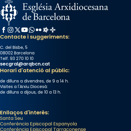
Facebook
Instagram
X / Twitter
YouTube
WhatsApp
Flickr
Radio Estel
Catalunya Cristiana
Contacte i suggeriments:
C. del Bisbe, 5
08002 Barcelona
Telf. 93 270 10 10
secgral@arqbcn.cat
Horari d'atenció al públic:
de dilluns a divendres, de 9 a 14 h.
Visites a l'Arxiu Diocesà:
de dilluns a dijous, de 10 a 13 h.
Enllaços d'interès:
Santa Seu
Conferència Episcopal Espanyola
Conferència Episcopal Tarraconense