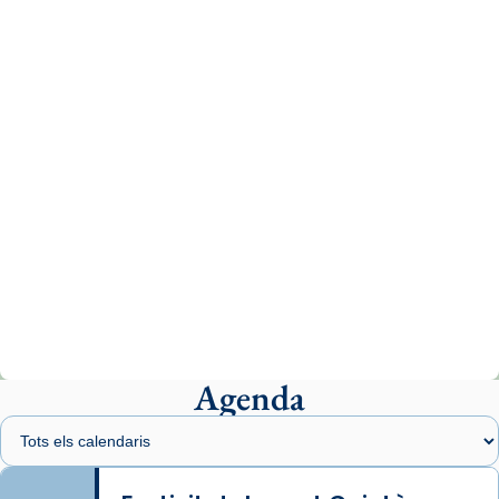
tican News 👇
News
www.vaticannews.va/es/iglesia/news/2026-
07/carmina-historia-depresion-papa-viaje-
espana-testimoni...
Photo
View on Facebook
·
Share
Arquebisbat de Barcelona
1 week ago
«Avui les santes Juliana i Semproniana ens
ajuden a alçar la mirada»
Mons. Sergi Gordo, bisbe de Tortosa, ha
presidit aquest 27 de juliol la missa de Les
Agenda
Santes de Mataró.
🔗
tinyurl.com/cvu5jmbk
📸 J. Merino