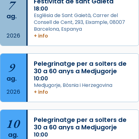
7
Festivitat de sant Gaietà
18:00
Photo
ag.
Església de Sant Gaietà, Carrer del
View on Facebook
·
Share
Consell de Cent, 293, Eixample, 08007
Barcelona, Espanya
2026
Arquebisbat de Barcelona
+ info
is at Catedral
de Barcelona.
2 weeks ago
Aquest dilluns, 27 de juliol, ha tingut lloc la
9
Pelegrinatge per a solters de
missa d’acció de gràcies en agraïment al
30 a 60 anys a Medjugorje
comitè organitzador de la visita apostòlica
ag.
10:00
del Sant Pare Lleó XIV a Barcelona, i als
Medjugorje, Bòsnia i Herzegovina
col·laboradors, a la Catedral de Barcelona.
2026
+ info
L’arquebisbe de Barcelona, el cardenal Joan
Josep Omella, ha presidit la missa i l’ha
concelebrat el bisbe auxiliar de Barcelona,
10
Pelegrinatge per a solters de
Mons. David Abadías.
30 a 60 anys a Medjugorje
📸 Dr. G. Simón
ag.
10:00