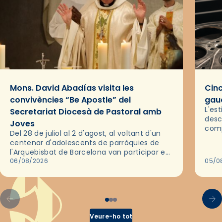
Mons. David Abadías visita les
Cinc
convivències “Be Apostle” del
gaud
L'es
Secretariat Diocesà de Pastoral amb
desc
Joves
comp
Del 28 de juliol al 2 d'agost, al voltant d'un
deix
centenar d'adolescents de parròquies de
trav
l'Arquebisbat de Barcelona van participar en
les convivències Be Apostle, organitzades
06/08/2026
05/0
pel Secretariat Diocesà de Pastoral amb…
Veure-ho tot