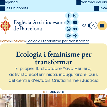
Agenda
Santoral del dia
SAVA
Fes un donatiu
Facebook
Instagram
X / Twitter
YouTube
CA
Me
Cerca
WhatsApp
Flickr
Radio Estel
Catalunya Cristi
Home
Notícies
Ecologia i feminisme per transformar
Ecologia i feminisme per
transformar
El proper 15 d’octubre Yayo Herrero,
activista ecofeminista, inaugurarà el curs
del centre d’estudis Cristianisme i Justícia
11 Oct, 2018