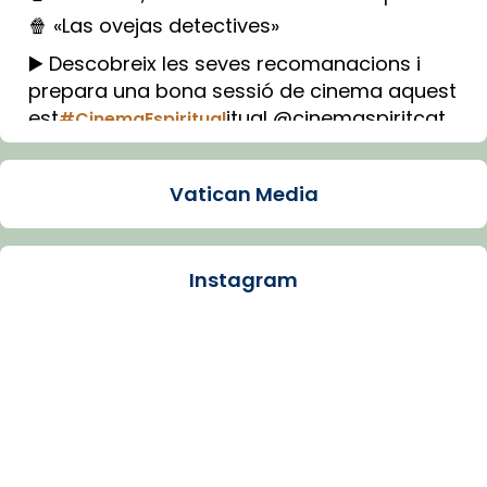
🍿 «Las ovejas detectives»
▶️ Descobreix les seves recomanacions i
prepara una bona sessió de cinema aquest
est
itual @cinemaspiritcat
#CinemaEspiritual
Imatge: Generada amb IA (OpenAI)
Video
Vatican Media
View on Facebook
·
Share
Instagram
Arquebisbat de Barcelona
1 week ago
La Carmina va patir depressió. Fa gairebé
dos mesos, a l'Estadi Lluís Companys, la
jove va fer arribar el seu testimoni al papa
Lleó XIV.
Recupera l'entrevista comp
Vatican