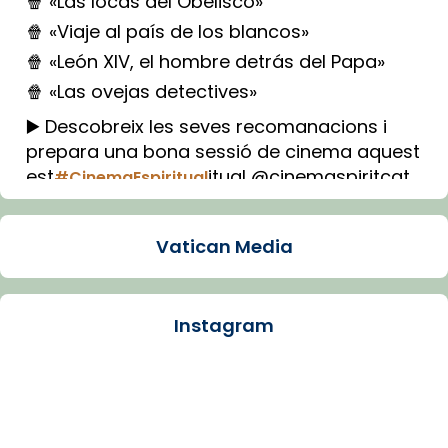
🍿 «Las locas del Obelisco»
🍿 «Viaje al país de los blancos»
🍿 «León XIV, el hombre detrás del Papa»
🍿 «Las ovejas detectives»
▶️ Descobreix les seves recomanacions i
prepara una bona sessió de cinema aquest
est
itual @cinemaspiritcat
#CinemaEspiritual
Imatge: Generada amb IA (OpenAI)
Video
Vatican Media
View on Facebook
·
Share
Instagram
Arquebisbat de Barcelona
2 weeks ago
La Carmina va patir depressió. Fa gairebé
dos mesos, a l'Estadi Lluís Companys, la
jove va fer arribar el seu testimoni al papa