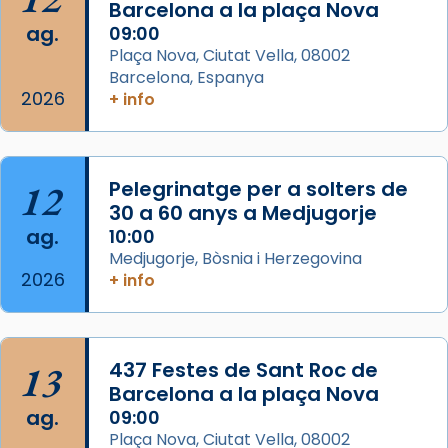
Barcelona a la plaça Nova
Mons. David Abadías.
ag.
09:00
📸 Dr. G. Simón
Plaça Nova, Ciutat Vella, 08002
Barcelona, Espanya
Photo
2026
+ info
View on Facebook
·
Share
Arquebisbat de Barcelona
12
Pelegrinatge per a solters de
2 weeks ago
30 a 60 anys a Medjugorje
Memòria de les santes Juliana i
ag.
10:00
Semproniana, verges i màrtirs.
Medjugorje, Bòsnia i Herzegovina
2026
Acompanyant la història de sant Cugat, a
+ info
partir de l’Edat Mitjana sorgeix la tradició
que les santes Juliana (“relatiu a Júlia”) i
Semproniana (“relatiu a Semprònia =
13
437 Festes de Sant Roc de
eterna”) són deixebles seves. I l’any 1667, el
Barcelona a la plaça Nova
frare Joan Gaspar Roig, afirma en una obra
ag.
09:00
que les santes són filles de l’antiga Iluro.
Plaça Nova, Ciutat Vella, 08002