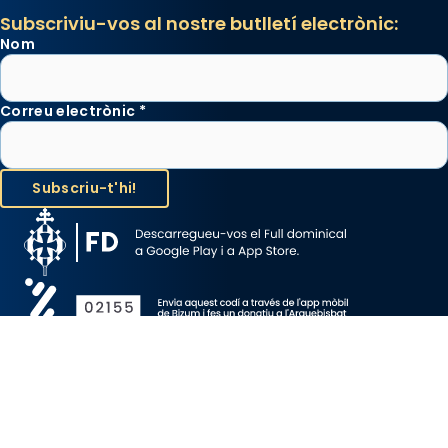
Subscriviu-vos al nostre butlletí electrònic:
Nom
Correu electrònic
*
Avís Legal
Protecció de Dades
Política de Cookies
Canal de denúncia
Copyright 2026 ©ARQUEBISBAT DE BARCELONA, tots els drets
reservats.