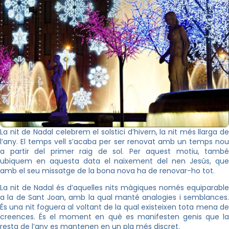
La nit de Nadal celebrem el solstici d’hivern, la nit més llarga de
l’any. El temps vell s’acaba per ser renovat amb un temps nou
a partir del primer raig de sol. Per aquest motiu, també
ubiquem en aquesta data el naixement del nen Jesús, que
amb el seu missatge de la bona nova ha de renovar-ho tot.
La nit de Nadal és d’aquelles nits màgiques només equiparable
a la de Sant Joan, amb la qual manté analogies i semblances.
És una nit foguera al voltant de la qual existeixen tota mena de
creences. És el moment en què es manifesten genis que la
resta de l’any es mantenen en un pla més discret.