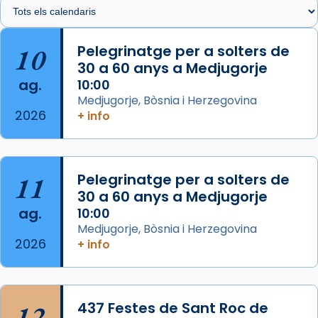
🔗
tinyurl.com/cvu5jmbk
📸 J. Merino
10
Pelegrinatge per a solters de
30 a 60 anys a Medjugorje
Photo
ag.
10:00
View on Facebook
·
Share
Medjugorje, Bòsnia i Herzegovina
2026
+ info
Arquebisbat de Barcelona
is at Catedral
de Barcelona.
2 weeks ago
Aquest dilluns, 27 de juliol, ha tingut lloc la
11
Pelegrinatge per a solters de
missa d’acció de gràcies en agraïment al
30 a 60 anys a Medjugorje
ag.
comitè organitzador de la visita apostòlica
10:00
Medjugorje, Bòsnia i Herzegovina
del Sant Pare Lleó XIV a Barcelona, i als
2026
+ info
col·laboradors, a la Catedral de Barcelona.
L’arquebisbe de Barcelona, el cardenal Joan
Josep Omella, ha presidit la missa i l’ha
12
437 Festes de Sant Roc de
concelebrat el bisbe auxiliar de Barcelona,