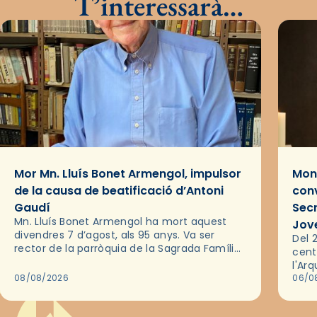
T’interessarà…
Mor Mn. Lluís Bonet Armengol, impulsor
Mons
de la causa de beatificació d’Antoni
conv
Gaudí
Sec
Mn. Lluís Bonet Armengol ha mort aquest
Jov
divendres 7 d’agost, als 95 anys. Va ser
Del 2
rector de la parròquia de la Sagrada Família
cent
de Barcelona durant 25 anys, entre 1993 i
l'Ar
2018,…
08/08/2026
les 
06/0
pel 