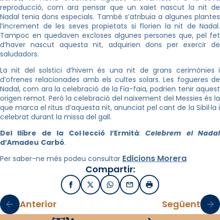
reproducció, com ara pensar que un xaiet nascut la nit de
Nadal tenia dons especials. També s’atribuïa a algunes plantes
l’increment de les seves propietats si florien la nit de Nadal.
Tampoc en quedaven excloses algunes persones que, pel fet
d’haver nascut aquesta nit, adquirien dons per exercir de
saludadors.
La nit del solstici d’hivern és una nit de grans cerimònies i
d’ofrenes relacionades amb els cultes solars. Les fogueres de
Nadal, com ara la celebració de la Fia-faia, podrien tenir aquest
origen remot. Però la celebració del naixement del Messies és la
que marca el ritus d’aquesta nit, anunciat pel cant de la Sibil·la i
celebrat durant la missa del gall.
Del
llibre
de
la
Col
·
lecció
l’Ermità
:
Celebrem
el
Nadal
d’Amadeu
Carbó
.
Edicions Morera
Per saber-ne més podeu consultar
Compartir:
Facebook
X / Twitter
WhatsApp
Email
Imprimir
Anterior
Següent