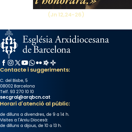
(Jn 12,24-26)
Facebook
Instagram
X / Twitter
YouTube
WhatsApp
Flickr
Radio Estel
Catalunya Cristiana
Contacte i suggeriments:
C. del Bisbe, 5
08002 Barcelona
Telf. 93 270 10 10
secgral@arqbcn.cat
Horari d'atenció al públic:
de dilluns a divendres, de 9 a 14 h.
Visites a l'Arxiu Diocesà:
de dilluns a dijous, de 10 a 13 h.