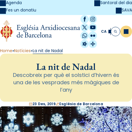
Agenda
Santoral del dia
SAVA
Fes un donatiu
Facebook
Instagram
X / Twitter
YouTube
CA
Me
Cerca
WhatsApp
Flickr
Radio Estel
Catalunya Cristi
Home
Notícies
La nit de Nadal
La nit de Nadal
Descobreix per què el solstici d’hivern és
una de les vesprades més màgiques de
l’any
23 Des, 2019
Església de Barcelona