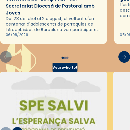
L'es
Secretariat Diocesà de Pastoral amb
desc
Joves
comp
Del 28 de juliol al 2 d'agost, al voltant d'un
deix
centenar d'adolescents de parròquies de
trav
l'Arquebisbat de Barcelona van participar en
les convivències Be Apostle, organitzades
06/08/2026
05/0
pel Secretariat Diocesà de Pastoral amb…
Veure-ho tot