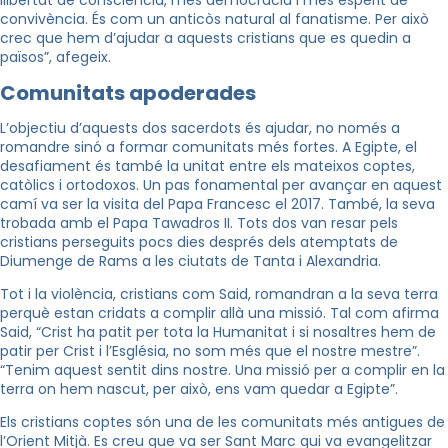
llibertat de consciència, més democràcia i més esperit de
convivència. És com un anticòs natural al fanatisme. Per això
crec que hem d’ajudar a aquests cristians que es quedin a
països”, afegeix.
Comunitats apoderades
L’objectiu d’aquests dos sacerdots és ajudar, no només a
romandre sinó a formar comunitats més fortes. A Egipte, el
desafiament és també la unitat entre els mateixos coptes,
catòlics i ortodoxos. Un pas fonamental per avançar en aquest
camí va ser la visita del Papa Francesc el 2017. També, la seva
trobada amb el Papa Tawadros II. Tots dos van resar pels
cristians perseguits pocs dies després dels atemptats de
Diumenge de Rams a les ciutats de Tanta i Alexandria.
Tot i la violència, cristians com Said, romandran a la seva terra
perquè estan cridats a complir allà una missió. Tal com afirma
Said, “Crist ha patit per tota la Humanitat i si nosaltres hem de
patir per Crist i l’Església, no som més que el nostre mestre”.
“Tenim aquest sentit dins nostre. Una missió per a complir en la
terra on hem nascut, per això, ens vam quedar a Egipte”.
Els cristians coptes són una de les comunitats més antigues de
l’Orient Mitjà. Es creu que va ser Sant Marc qui va evangelitzar