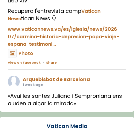
Lleó XIV.
Recupera l'entrevista comp
Vatican
tican News 👇
News
www.vaticannews.va/es/iglesia/news/2026-
07/carmina-historia-depresion-papa-viaje-
espana-testimoni...
Photo
View on Facebook
·
Share
Arquebisbat de Barcelona
1 week ago
«Avui les santes Juliana i Semproniana ens
ajuden a alçar la mirada»
Mons. Sergi Gordo, bisbe de Tortosa, ha
presidit aquest 27 de juliol la missa de Les
Vatican Media
Santes de Mataró.