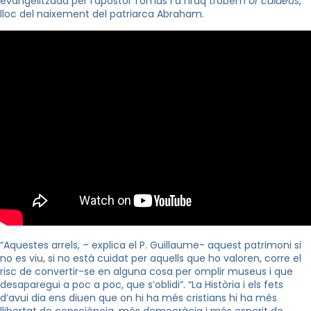
evangelitzada per l’apòstol Tomàs i a l’Iraq trobem
Ur caldeus
,
lloc del naixement del patriarca Abraham.
“Aquestes arrels, – explica el P. Guillaume- aquest patrimoni si
no es viu, si no està cuidat per aquells que ho valoren, corre el
risc de convertir-se en alguna cosa per omplir museus i que
desaparegui a poc a poc, que s’oblidi”. “La Història i els fets
d’avui dia ens diuen que on hi ha més cristians hi ha més