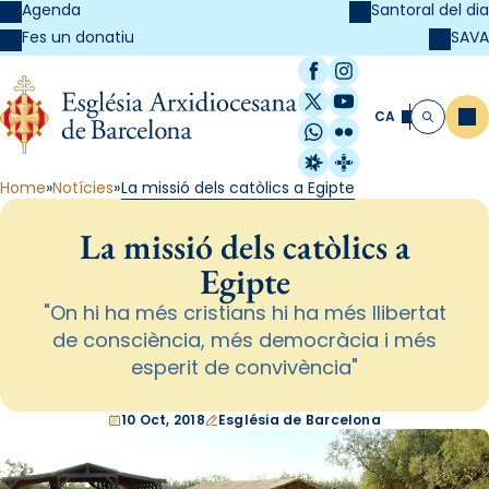
Agenda
Santoral del dia
SAVA
Fes un donatiu
Facebook
Instagram
X / Twitter
YouTube
CA
Me
Cerca
WhatsApp
Flickr
Radio Estel
Catalunya Cristi
Home
Notícies
La missió dels catòlics a Egipte
La missió dels catòlics a
Egipte
"On hi ha més cristians hi ha més llibertat
de consciència, més democràcia i més
esperit de convivència"
10 Oct, 2018
Església de Barcelona