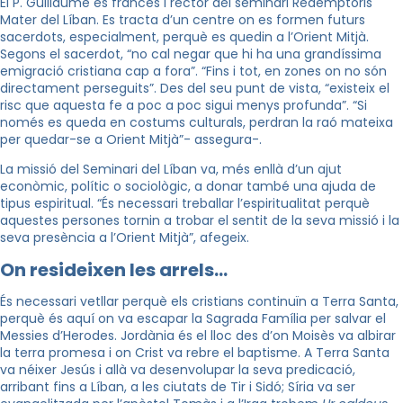
El P. Guillaume és francès i rector del seminari Redemptoris
Mater del Líban. Es tracta d’un centre on es formen futurs
sacerdots, especialment, perquè es quedin a l’Orient Mitjà.
Segons el sacerdot, “no cal negar que hi ha una grandíssima
emigració cristiana cap a fora”. “Fins i tot, en zones on no són
directament perseguits”. Des del seu punt de vista, “existeix el
risc que aquesta fe a poc a poc sigui menys profunda”. “Si
només es queda en costums culturals, perdran la raó mateixa
per quedar-se a Orient Mitjà”- assegura-.
La missió del Seminari del Líban va, més enllà d’un ajut
econòmic, polític o sociològic, a donar també una ajuda de
tipus espiritual. “És necessari treballar l’espiritualitat perquè
aquestes persones tornin a trobar el sentit de la seva missió i la
seva presència a l’Orient Mitjà”, afegeix.
On resideixen les arrels…
És necessari vetllar perquè els cristians continuïn a Terra Santa,
perquè és aquí on va escapar la Sagrada Família per salvar el
Messies d’Herodes. Jordània és el lloc des d’on Moisès va albirar
la terra promesa i on Crist va rebre el baptisme. A Terra Santa
va néixer Jesús i allà va desenvolupar la seva predicació,
arribant fins a Líban, a les ciutats de Tir i Sidó; Síria va ser