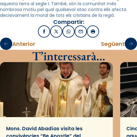
aquesta terra al segle I. També, són la comunitat més
nombrosa motiu pel qual qualsevol atac contra ells afecta
decisivament la moral de tots els cristians de la regió.
Compartir:
Facebook
X / Twitter
WhatsApp
Email
Imprimir
Anterior
Següent
T’interessarà…
Mons. David Abadías visita les
Cinc
convivències “Be Apostle” del
gaud