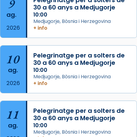
9
Pelegrinatge per a solters de
les aconseguirà el 1772. L’ofici que es canta
30 a 60 anys a Medjugorje
ag.
a la “Missa de les Santes” (“Missa de
10:00
Medjugorje, Bòsnia i Herzegovina
Glòria”) fou composta el 1848 per Mn.
2026
+ info
Manuel Blanch, amb aire d’òpera
italianitzant; s’interpreta per privilegi
pontifici, amb orquestra i cor, i té una
duració aproximada de tres hores. Després,
10
Pelegrinatge per a solters de
processó (recuperada el 1972) al voltant
30 a 60 anys a Medjugorje
del temple amb les relíquies de les santes.
ag.
10:00
Des de 1985 hi participa també un grup de
Medjugorje, Bòsnia i Herzegovina
2026
diablesses amb música i ball propis. Festa
+ info
gran a Mataró.
«Si vols saber què és calor, ves per les
Santes a Mataró»🥵.
11
Pelegrinatge per a solters de
30 a 60 anys a Medjugorje
Photo
ag.
10:00
View on Facebook
·
Share
Medjugorje, Bòsnia i Herzegovina