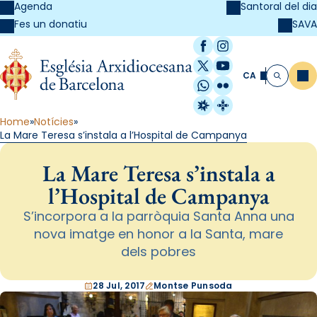
Agenda
Santoral del dia
SAVA
Fes un donatiu
Facebook
Instagram
X / Twitter
YouTube
CA
Me
Cerca
WhatsApp
Flickr
Radio Estel
Catalunya Cristi
Home
Notícies
La Mare Teresa s’instala a l’Hospital de Campanya
La Mare Teresa s’instala a
l’Hospital de Campanya
S’incorpora a la parròquia Santa Anna una
nova imatge en honor a la Santa, mare
dels pobres
28 Jul, 2017
Montse Punsoda