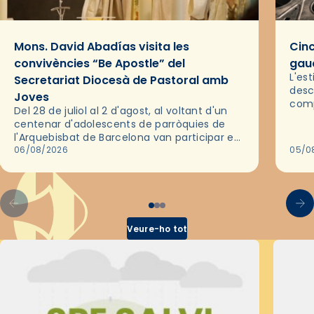
Mons. David Abadías visita les
Cinc
convivències “Be Apostle” del
gaud
L'es
Secretariat Diocesà de Pastoral amb
desc
Joves
comp
Del 28 de juliol al 2 d'agost, al voltant d'un
deix
centenar d'adolescents de parròquies de
trav
l'Arquebisbat de Barcelona van participar en
les convivències Be Apostle, organitzades
06/08/2026
05/0
pel Secretariat Diocesà de Pastoral amb…
Veure-ho tot