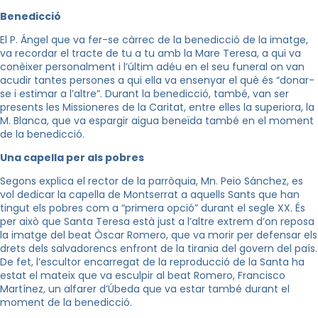
Benedicció
El P.
Ángel
que va fer-se càrrec de la benedicció de la imatge,
va recordar el tracte de tu a tu amb la Mare Teresa, a qui va
conèixer personalment i l’últim adéu en el seu funeral on van
acudir tantes persones a qui ella va ensenyar el què és “donar-
se i estimar a l’altre”. Durant la benedicció, també, van ser
presents les Missioneres de la Caritat, entre elles la superiora, la
M. Blanca, que va espargir aigua beneïda també en el moment
de la benedicció.
Una capella per als pobres
Segons explica el rector de la parròquia,
Mn
.
Peio
Sánchez, es
vol dedicar la capella de Montserrat a aquells Sants que han
tingut els pobres com a “primera opció” durant el segle XX. És
per això que Santa Teresa està just a l’altre extrem d’on reposa
la imatge del beat Òscar Romero, que va morir per defensar els
drets dels salvadorencs enfront de la tirania del govern del país.
De fet, l’escultor encarregat de la reproducció de la Santa ha
estat el mateix que va esculpir al beat Romero,
Francisco
Martínez, un alfarer d’Úbeda que va estar també durant el
moment de la benedicció.