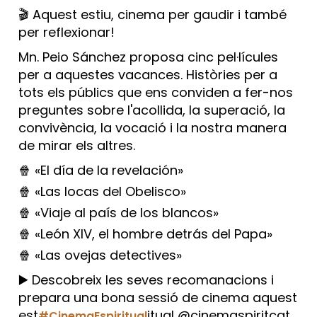
🎬 Aquest estiu, cinema per gaudir i també
per reflexionar!
Mn. Peio Sánchez proposa cinc pel·lícules
per a aquestes vacances. Històries per a
tots els públics que ens conviden a fer-nos
preguntes sobre l'acollida, la superació, la
convivència, la vocació i la nostra manera
de mirar els altres.
🍿 «El día de la revelación»
🍿 «Las locas del Obelisco»
🍿 «Viaje al país de los blancos»
🍿 «León XIV, el hombre detrás del Papa»
🍿 «Las ovejas detectives»
▶️ Descobreix les seves recomanacions i
prepara una bona sessió de cinema aquest
est
itual @cinemaspiritcat
#CinemaEspiritual