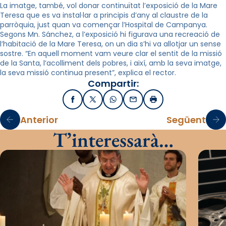
La imatge, també, vol donar continuïtat l’exposició de la Mare
Teresa que es va instal·lar a principis d’any al claustre de la
parròquia, just quan va començar l’Hospital de Campanya.
Segons
Mn
. Sánchez, a l’exposició hi figurava una recreació de
l’habitació de la Mare Teresa, on un dia s’
hi
va allotjar un sense
sostre. “En aquell moment vam veure clar el sentit de la missió
de la Santa, l’acolliment dels pobres, i així, amb la seva imatge,
la seva missió continua present”, explica el rector.
Compartir:
Facebook
X / Twitter
WhatsApp
Email
Imprimir
Anterior
Següent
T’interessarà…