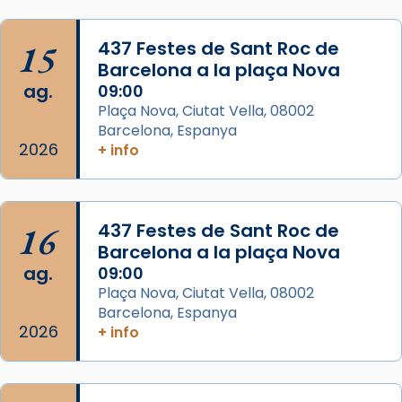
Santes a Mataró»🥵.
Photo
15
437 Festes de Sant Roc de
View on Facebook
·
Share
Barcelona a la plaça Nova
ag.
09:00
Arquebisbat de Barcelona
Plaça Nova, Ciutat Vella, 08002
2 weeks ago
Barcelona, Espanya
2026
+ info
Jaume, fill de Zebedeu, és juntament amb el
seu germà Joan i Pere un dels que
acompanyava més de prop Jesús.
16
437 Festes de Sant Roc de
Segons el llibre dels Fets (12,2) fou el primer
Barcelona a la plaça Nova
apòstol màrtir, decapitat a Jerusalem per
ag.
09:00
Herodes Agripa (vers l'any 44).
Plaça Nova, Ciutat Vella, 08002
Patró de Galícia, després de les invasions
Barcelona, Espanya
2026
+ info
musulmanes fou venerat com a patró dels
Regnes castellans i més tard de tota
Espanya.