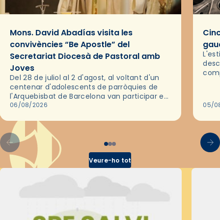
Mons. David Abadías visita les
Cinc
convivències “Be Apostle” del
gaud
L'es
Secretariat Diocesà de Pastoral amb
desc
Joves
comp
Del 28 de juliol al 2 d'agost, al voltant d'un
deix
centenar d'adolescents de parròquies de
trav
l'Arquebisbat de Barcelona van participar en
les convivències Be Apostle, organitzades
06/08/2026
05/0
pel Secretariat Diocesà de Pastoral amb…
Veure-ho tot