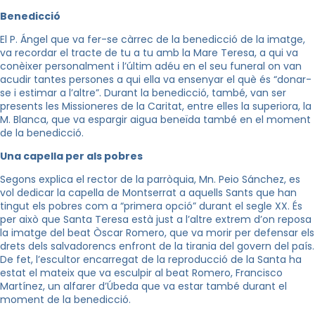
Benedicció
El P.
Ángel
que va fer-se càrrec de la benedicció de la imatge,
va recordar el tracte de tu a tu amb la Mare Teresa, a qui va
conèixer personalment i l’últim adéu en el seu funeral on van
acudir tantes persones a qui ella va ensenyar el què és “donar-
se i estimar a l’altre”. Durant la benedicció, també, van ser
presents les Missioneres de la Caritat, entre elles la superiora, la
M. Blanca, que va espargir aigua beneïda també en el moment
de la benedicció.
Una capella per als pobres
Segons explica el rector de la parròquia,
Mn
.
Peio
Sánchez, es
vol dedicar la capella de Montserrat a aquells Sants que han
tingut els pobres com a “primera opció” durant el segle XX. És
per això que Santa Teresa està just a l’altre extrem d’on reposa
la imatge del beat Òscar Romero, que va morir per defensar els
drets dels salvadorencs enfront de la tirania del govern del país.
De fet, l’escultor encarregat de la reproducció de la Santa ha
estat el mateix que va esculpir al beat Romero,
Francisco
Martínez, un alfarer d’Úbeda que va estar també durant el
moment de la benedicció.