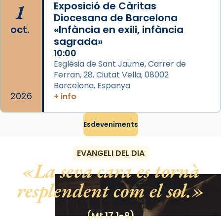
El seu sepulcre a Compostela fou un gran
1
Exposició de Càritas
centre de peregrinacions medievals de tot
Diocesana de Barcelona
oct.
«Infància en exili, infància
el món cristià, després de Roma i terra
sagrada»
Santa.
10:00
«A Raïms de Sant Jaume, raïms aigualits;
Església de Sant Jaume, Carrer de
raïms de setembre te'n llepes els dits»,
Ferran, 28, Ciutat Vella, 08002
segons una dita popular.
Barcelona, Espanya
2026
+ info
Photo
View on Facebook
·
Share
Esdeveniments
EVANGELI DEL DIA
La seva cara es tornà
resplendent com el sol.
(Mt 17,1-9)