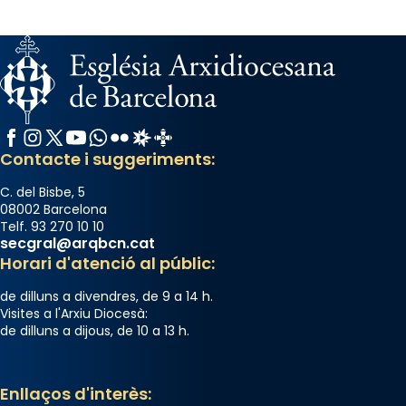
Facebook
Instagram
X / Twitter
YouTube
WhatsApp
Flickr
Radio Estel
Catalunya Cristiana
Contacte i suggeriments:
C. del Bisbe, 5
08002 Barcelona
Telf. 93 270 10 10
secgral@arqbcn.cat
Horari d'atenció al públic:
de dilluns a divendres, de 9 a 14 h.
Visites a l'Arxiu Diocesà:
de dilluns a dijous, de 10 a 13 h.
Enllaços d'interès: