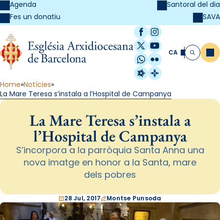
Agenda
Santoral del dia
SAVA
Fes un donatiu
Facebook
Instagram
X / Twitter
YouTube
CA
Me
Cerca
WhatsApp
Flickr
Radio Estel
Catalunya Cristi
Home
Notícies
La Mare Teresa s’instala a l’Hospital de Campanya
La Mare Teresa s’instala a
l’Hospital de Campanya
S’incorpora a la parròquia Santa Anna una
nova imatge en honor a la Santa, mare
dels pobres
28 Jul, 2017
Montse Punsoda