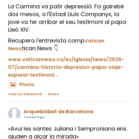
La Carmina va patir depressió. Fa gairebé
dos mesos, a l'Estadi Lluís Companys, la
jove va fer arribar el seu testimoni al papa
Lleó XIV.
Recupera l'entrevista comp
Vatican
tican News 👇
News
www.vaticannews.va/es/iglesia/news/2026-
07/carmina-historia-depresion-papa-viaje-
espana-testimoni...
Photo
View on Facebook
·
Share
Arquebisbat de Barcelona
1 week ago
«Avui les santes Juliana i Semproniana ens
ajuden a alçar la mirada»