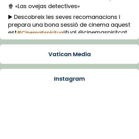
🍿 «Las ovejas detectives»
▶️ Descobreix les seves recomanacions i
prepara una bona sessió de cinema aquest
est
itual @cinemaspiritcat
#CinemaEspiritual
Imatge: Generada amb IA (OpenAI)
Video
Vatican Media
View on Facebook
·
Share
Instagram
Arquebisbat de Barcelona
1 week ago
La Carmina va patir depressió. Fa gairebé
dos mesos, a l'Estadi Lluís Companys, la
jove va fer arribar el seu testimoni al papa
Lleó XIV.
Recupera l'entrevista comp
Vatican