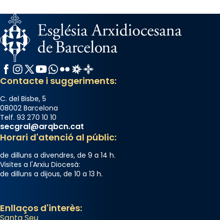
Facebook
Instagram
X / Twitter
YouTube
WhatsApp
Flickr
Radio Estel
Catalunya Cristiana
Contacte i suggeriments:
C. del Bisbe, 5
08002 Barcelona
Telf. 93 270 10 10
secgral@arqbcn.cat
Horari d'atenció al públic:
de dilluns a divendres, de 9 a 14 h.
Visites a l'Arxiu Diocesà:
de dilluns a dijous, de 10 a 13 h.
Enllaços d'interès:
Santa Seu