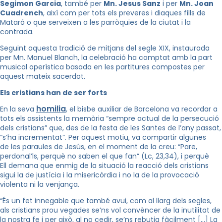
Segimon Garcia
, també per
Mn. Jesus Sanz
i per
Mn. Joan
Cuadrench
, així com per tots els preveres i diaques fills de
Mataró o que serveixen a les parròquies de la ciutat i la
contrada.
Seguint aquesta tradició de mitjans del segle XIX, instaurada
per Mn. Manuel Blanch, la celebració ha comptat amb la part
musical operística basada en les partitures compostes per
aquest mateix sacerdot.
Els cristians han de ser forts
homilia
En la seva
, el bisbe auxiliar de Barcelona va recordar a
tots els assistents la memòria “sempre actual de la persecució
dels cristians” que, des de la festa de les Santes de l’any passat,
“s’ha incrementat”. Per aquest motiu, va compartir algunes
de les paraules de Jesús, en el moment de la creu: “Pare,
perdonal’ls, perquè no saben el que fan” (Lc, 23,34), i perquè
Ell demana que enmig de la situació la reacció dels cristians
sigui la de justícia i la misericòrdia i no la de la provocació
violenta ni la venjança.
“És un fet innegable que també avui, com al llarg dels segles,
als cristians prou vegades se’ns vol convèncer de la inutilitat de
la nostra fe i per això, al no cedir, se’ns rebutja fàcilment […] La