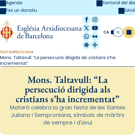
Agenda
Santoral del dia
SAVA
Fes un donatiu
Facebook
Instagram
X / Twitter
YouTube
CA
Me
Cerca
WhatsApp
Flickr
Radio Estel
Catalunya Cristi
Home
Notícies
Mons. Taltavull: “La persecució dirigida als cristians s’ha
incrementat”
Mons. Taltavull: “La
persecució dirigida als
cristians s’ha incrementat”
Mataró celebra la gran festa de les Santes
Juliana i Semproniana, símbols de màrtirs
de sempre i d'avui