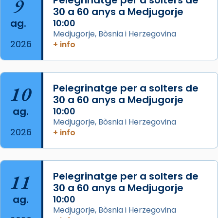
9
Pelegrinatge per a solters de
30 a 60 anys a Medjugorje
Photo
ag.
10:00
View on Facebook
·
Share
Medjugorje, Bòsnia i Herzegovina
2026
+ info
Arquebisbat de Barcelona
is at Catedral
de Barcelona.
2 weeks ago
Aquest dilluns, 27 de juliol, ha tingut lloc la
10
Pelegrinatge per a solters de
missa d’acció de gràcies en agraïment al
30 a 60 anys a Medjugorje
ag.
comitè organitzador de la visita apostòlica
10:00
Medjugorje, Bòsnia i Herzegovina
del Sant Pare Lleó XIV a Barcelona, i als
2026
+ info
col·laboradors, a la Catedral de Barcelona.
L’arquebisbe de Barcelona, el cardenal Joan
Josep Omella, ha presidit la missa i l’ha
11
Pelegrinatge per a solters de
concelebrat el bisbe auxiliar de Barcelona,
30 a 60 anys a Medjugorje
Mons. David Abadías.
ag.
10:00
📸 Dr. G. Simón
Medjugorje, Bòsnia i Herzegovina