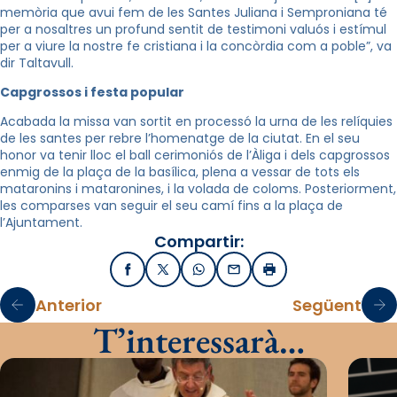
memòria que avui fem de les Santes Juliana i Semproniana té
per a nosaltres un profund sentit de testimoni valuós i estímul
per a viure la nostre fe cristiana i la concòrdia com a poble”, va
dir Taltavull.
Capgrossos i festa popular
Acabada la missa van sortit en processó la urna de les relíquies
de les santes per rebre l’homenatge de la ciutat. En el seu
honor va tenir lloc el ball cerimoniós de l’Àliga i dels capgrossos
enmig de la plaça de la basílica, plena a vessar de tots els
mataronins i mataronines, i la volada de coloms. Posteriorment,
les comparses van seguir el seu camí fins a la plaça de
l’Ajuntament.
Compartir:
Facebook
X / Twitter
WhatsApp
Email
Imprimir
Anterior
Següent
T’interessarà…