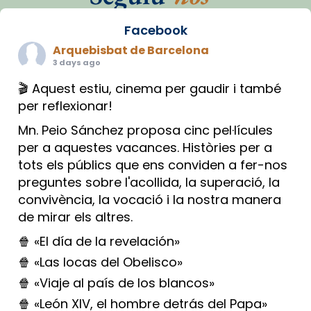
Facebook
Arquebisbat de Barcelona
3 days ago
🎬 Aquest estiu, cinema per gaudir i també
per reflexionar!
Mn. Peio Sánchez proposa cinc pel·lícules
per a aquestes vacances. Històries per a
tots els públics que ens conviden a fer-nos
preguntes sobre l'acollida, la superació, la
convivència, la vocació i la nostra manera
de mirar els altres.
🍿 «El día de la revelación»
🍿 «Las locas del Obelisco»
🍿 «Viaje al país de los blancos»
🍿 «León XIV, el hombre detrás del Papa»