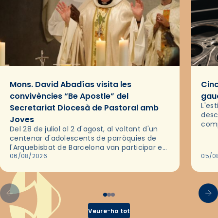
Mons. David Abadías visita les
Cinc
convivències “Be Apostle” del
gaud
L'es
Secretariat Diocesà de Pastoral amb
desc
Joves
comp
Del 28 de juliol al 2 d'agost, al voltant d'un
deix
centenar d'adolescents de parròquies de
trav
l'Arquebisbat de Barcelona van participar en
les convivències Be Apostle, organitzades
06/08/2026
05/0
pel Secretariat Diocesà de Pastoral amb…
Veure-ho tot