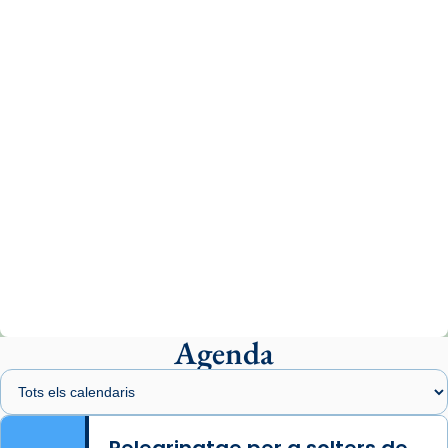
tican News 👇
News
www.vaticannews.va/es/iglesia/news/2026-
07/carmina-historia-depresion-papa-viaje-
espana-testimoni...
Photo
View on Facebook
·
Share
Arquebisbat de Barcelona
2 weeks ago
«Avui les santes Juliana i Semproniana ens
ajuden a alçar la mirada»
Mons. Sergi Gordo, bisbe de Tortosa, ha
presidit aquest 27 de juliol la missa de Les
Agenda
Santes de Mataró.
🔗
tinyurl.com/cvu5jmbk
📸 J. Merino