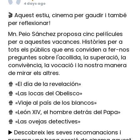
4 days ago
🎬 Aquest estiu, cinema per gaudir i també
per reflexionar!
Mn. Peio Sánchez proposa cinc pel·lícules
per a aquestes vacances. Històries per a
tots els públics que ens conviden a fer-nos
preguntes sobre l'acollida, la superació, la
convivència, la vocació i la nostra manera
de mirar els altres.
🍿 «El día de la revelación»
🍿 «Las locas del Obelisco»
🍿 «Viaje al país de los blancos»
🍿 «León XIV, el hombre detrás del Papa»
🍿 «Las ovejas detectives»
▶️ Descobreix les seves recomanacions i