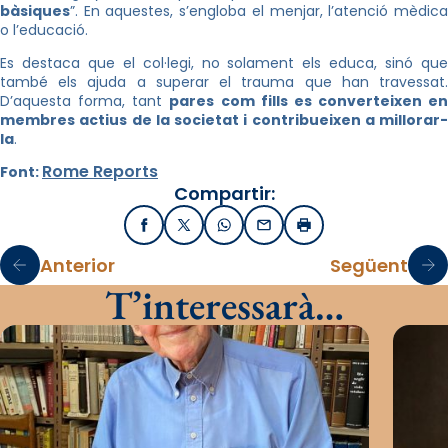
bàsiques
”. En aquestes, s’engloba el menjar, l’atenció mèdica
o l’educació.
Es destaca que el col·legi, no solament els educa, sinó que
també els ajuda a superar el trauma que han travessat.
D’aquesta forma, tant
pares com fills es converteixen en
membres actius de la societat i contribueixen a millorar-
la
.
Rome Reports
Font:
Compartir:
Facebook
X / Twitter
WhatsApp
Email
Imprimir
Anterior
Següent
T’interessarà…