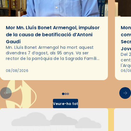
Mor Mn. Lluís Bonet Armengol, impulsor
Mons
de la causa de beatificació d’Antoni
conv
Gaudí
Sec
Mn. Lluís Bonet Armengol ha mort aquest
Jov
divendres 7 d’agost, als 95 anys. Va ser
Del 2
rector de la parròquia de la Sagrada Família
cent
de Barcelona durant 25 anys, entre 1993 i
l'Ar
2018,…
08/08/2026
les 
06/0
pel 
Veure-ho tot