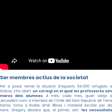
Ser membres actius de la societat
Per a posar remei la situació d’aquests 64.000 refugiats a
Grècia, s’ha obert
un col·legi en el qual les professores só
mares dels alumnes
. A més, cada mes, quan viatja 
Jerusalem com a membre de l’Orde del Sant Sepulcre de Terra
Santa, torna a Rodas amb llibres i material escolar per als
nens. Gregory declara que, el primer, són “
les necessitats