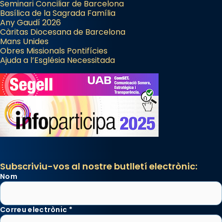
pontifici, amb orquestra i cor, i té una
Seminari Conciliar de Barcelona
Basílica de la Sagrada Família
duració aproximada de tres hores. Després,
Any Gaudí 2026
processó (recuperada el 1972) al voltant
Càritas Diocesana de Barcelona
del temple amb les relíquies de les santes.
Mans Unides
Obres Missionals Pontifícies
Des de 1985 hi participa també un grup de
Ajuda a l’Església Necessitada
diablesses amb música i ball propis. Festa
gran a Mataró.
«Si vols saber què és calor, ves per les
Santes a Mataró»🥵.
Photo
View on Facebook
·
Share
Subscriviu-vos al nostre butlletí electrònic:
Nom
Correu electrònic
*