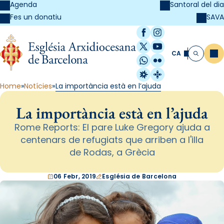
Agenda
Santoral del dia
SAVA
Fes un donatiu
Facebook
Instagram
X / Twitter
YouTube
CA
Me
Cerca
WhatsApp
Flickr
Radio Estel
Catalunya Cristi
Home
Notícies
La importància està en l’ajuda
La importància està en l’ajuda
Rome Reports: El pare Luke Gregory ajuda a
centenars de refugiats que arriben a l'illa
de Rodas, a Grècia
06 Febr, 2019
Església de Barcelona