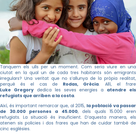
Tanquem els ulls per un moment. Com seria viure en una
ciutat en la qual un de cada tres habitants són emigrants
irregulars? Una veritat que no s’allunya de la pròpia realitat,
perquè és el cas de
Rodas, Grècia
. Allí, el frar
Luke Gregory
dedica les seves energies a
atendre els
refugiats que arriben a la costa
.
Així, és important remarcar que, al 2015,
la població va passar
de 30.000 persones a 45.000
, dels quals 15.000 eren
refugiats. La situació és insuficient. D’aquesta manera, els
atenen sis policies i dos frares que han de cuidar també de
cinc esglésies.