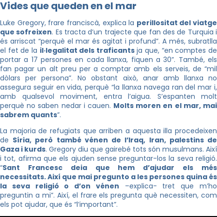
Vides que queden en el mar
Luke Gregory, frare franciscà, explica la
perillositat del viatge
que sofreixen
. Es tracta d’un trajecte que fan des de Turquia 
és arriscat “perquè el mar és agitat i profund”. A més, subratlla
el fet de la
il·legalitat dels traficants
ja que, “en comptes d
portar a 17 persones en cada llanxa, fiquen a 30”. També, els
fan pagar un alt preu per a comptar amb els serveis, de “mil
dòlars per persona”. No obstant això, anar amb llanxa no
assegura seguir en vida, perquè “la llanxa navega ran del mar i,
amb qualsevol moviment, entra l’aigua. S’espanten molt
perquè no saben nedar i cauen.
Molts moren en el mar, ma
sabrem quants
”.
La majoria de refugiats que arriben a aquesta illa procedeixen
de
Síria, però també vénen de l’Iraq, Iran, palestins d
Gaza i kurds
. Gregory diu que gairebé tots són musulmans. Així
i tot, afirma que els ajuden sense preguntar-los la seva religió.
“
Sant Francesc deia que hem d’ajudar els més
necessitats. Així que mai pregunto a les persones quina és
la seva religió o d’on vénen
–explica- tret que m’h
preguntin a mi”. Així, el frare els pregunta què necessiten, com
els pot ajudar, que és “l’important”.