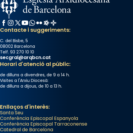
Arquebisbat de Barcelona
2 weeks ago
Memòria de les santes Juliana i
Facebook
Instagram
X / Twitter
YouTube
WhatsApp
Flickr
Radio Estel
Catalunya Cristiana
Semproniana, verges i màrtirs.
Contacte i suggeriments:
Acompanyant la història de sant Cugat, a
C. del Bisbe, 5
partir de l’Edat Mitjana sorgeix la tradició
08002 Barcelona
Telf. 93 270 10 10
que les santes Juliana (“relatiu a Júlia”) i
secgral@arqbcn.cat
Semproniana (“relatiu a Semprònia =
Horari d'atenció al públic:
eterna”) són deixebles seves. I l’any 1667, el
de dilluns a divendres, de 9 a 14 h.
frare Joan Gaspar Roig, afirma en una obra
Visites a l'Arxiu Diocesà:
que les santes són filles de l’antiga Iluro.
de dilluns a dijous, de 10 a 13 h.
Mataró en reivindicarà les relíquies fins que
les aconseguirà el 1772. L’ofici que es canta
a la “Missa de les Santes” (“Missa de
Enllaços d'interès:
Santa Seu
Glòria”) fou composta el 1848 per Mn.
Conferència Episcopal Espanyola
Manuel Blanch, amb aire d’òpera
Conferència Episcopal Tarraconense
italianitzant; s’interpreta per privilegi
Catedral de Barcelona