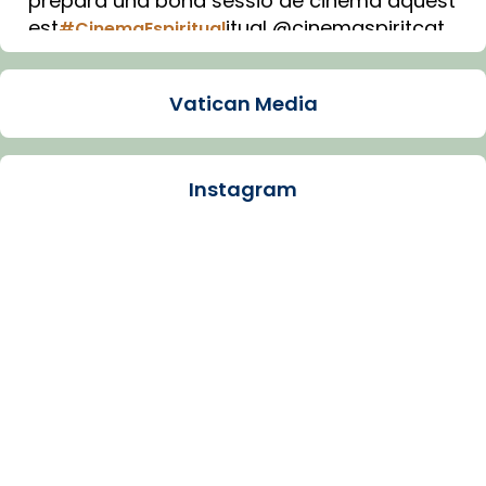
prepara una bona sessió de cinema aquest
est
itual @cinemaspiritcat
#CinemaEspiritual
Imatge: Generada amb IA (OpenAI)
Video
Vatican Media
View on Facebook
·
Share
Instagram
Arquebisbat de Barcelona
1 week ago
La Carmina va patir depressió. Fa gairebé
dos mesos, a l'Estadi Lluís Companys, la
jove va fer arribar el seu testimoni al papa
Lleó XIV.
Recupera l'entrevista comp
Vatican
tican News 👇
News
www.vaticannews.va/es/iglesia/news/2026-
07/carmina-historia-depresion-papa-viaje-