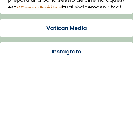
est
itual @cinemaspiritcat
#CinemaEspiritual
Imatge: Generada amb IA (OpenAI)
Video
Vatican Media
View on Facebook
·
Share
Instagram
Arquebisbat de Barcelona
1 week ago
La Carmina va patir depressió. Fa gairebé
dos mesos, a l'Estadi Lluís Companys, la
jove va fer arribar el seu testimoni al papa
Lleó XIV.
Recupera l'entrevista comp
Vatican
tican News 👇
News
www.vaticannews.va/es/iglesia/news/2026-
07/carmina-historia-depresion-papa-viaje-