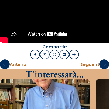
Compartir:
Facebook
X / Twitter
WhatsApp
Email
Imprimir
Anterior
Següent
T’interessarà…