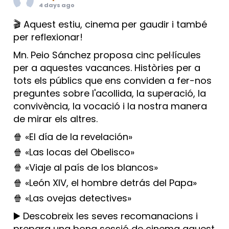
4 days ago
🎬 Aquest estiu, cinema per gaudir i també
per reflexionar!
Mn. Peio Sánchez proposa cinc pel·lícules
per a aquestes vacances. Històries per a
tots els públics que ens conviden a fer-nos
preguntes sobre l'acollida, la superació, la
convivència, la vocació i la nostra manera
de mirar els altres.
🍿 «El día de la revelación»
🍿 «Las locas del Obelisco»
🍿 «Viaje al país de los blancos»
🍿 «León XIV, el hombre detrás del Papa»
🍿 «Las ovejas detectives»
▶️ Descobreix les seves recomanacions i
prepara una bona sessió de cinema aquest