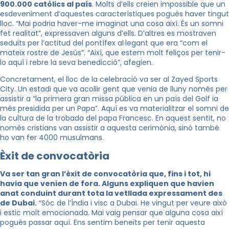
900.000 catòlics al país
. Molts d’ells creien impossible que un
esdeveniment d’aquestes característiques pogués haver tingut
lloc. “Mai podria haver-me imaginat una cosa així. És un somni
fet realitat”, expressaven alguns d’ells. D’altres es mostraven
seduïts per l’actitud del pontífex al·legant que era “com el
mateix rostre de Jesús”. “Així, que estem molt feliços per tenir-
lo aquí i rebre la seva benedicció”, afegien.
Concretament, el lloc de la celebració va ser al Zayed Sports
City. Un estadi que va acollir gent que venia de lluny només per
assistir a “la primera gran missa pública en un país del Golf ia
més presidida per un Papa”. Aquí es va materialitzar el somni de
la cultura de la trobada del papa Francesc. En aquest sentit, no
només cristians van assistir a aquesta cerimònia, sinó també
ho van fer 4000 musulmans.
Èxit de convocatòria
Va ser tan gran l’èxit de convocatòria que, fins i tot, hi
havia que venien de fora. Alguns expliquen que havien
anat conduint durant tota la vetllada expressament des
de Dubai.
“Sóc de l’Índia i visc a Dubai. He vingut per veure això
i estic molt emocionada. Mai vaig pensar que alguna cosa així
pogués passar aquí. Ens sentim beneïts per tenir aquesta