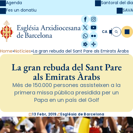
Agenda
Santoral del dia
SAVA
Fes un donatiu
Facebook
Instagram
X / Twitter
YouTube
CA
Me
Cerca
WhatsApp
Flickr
Radio Estel
Catalunya Cristi
Home
Notícies
La gran rebuda del Sant Pare als Emirats Àrabs
La gran rebuda del Sant Pare
als Emirats Àrabs
Més de 150.000 persones assisteixen a la
primera missa pública presidida per un
Papa en un país del Golf
13 Febr, 2019
Església de Barcelona