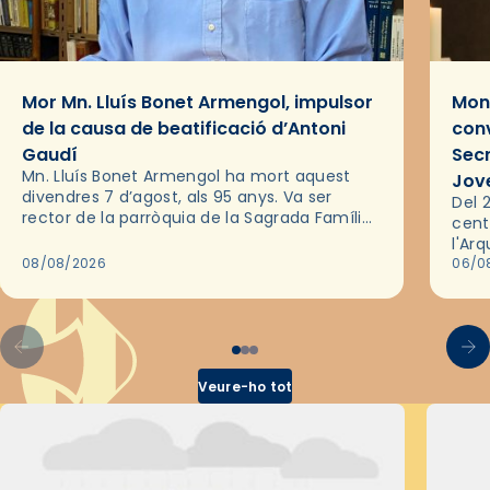
Mor Mn. Lluís Bonet Armengol, impulsor
Mons
de la causa de beatificació d’Antoni
conv
Gaudí
Sec
Mn. Lluís Bonet Armengol ha mort aquest
Jov
divendres 7 d’agost, als 95 anys. Va ser
Del 2
rector de la parròquia de la Sagrada Família
cent
de Barcelona durant 25 anys, entre 1993 i
l'Ar
2018,…
08/08/2026
les 
06/0
pel 
Veure-ho tot