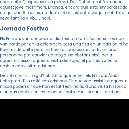
oportunitat”, exposava, un pelegrí. Des Dubai també va acudir
aquest jove matrimoni. Brianca, encara que està embarassada
de gairebé 9 mesos, no dubto ni un instant a viatjar amb tota la
seva família a Abu Dhabi.
Jornada Festiva
Els Emirats van concedir el dia festiu a totes les persones que
van participar en la celebració, tota una fita en un país on hi ha
llibertat de culte però no llibertat religiosa, és a dir, on una
persona no pot canviar de religió. No obstant això, per a
aquesta missa i aquesta visita del Papa, el país es va bolcar
amb la comunitat cristiana.
Dels 9 milions i mig d’habitants que tenen els Emirats Àrabs
Units prop d’un milió són cristians. Els que van assistir a aquesta
missa poden dir que han estat testimonis d’una visita històrica i
d’un pas decisiu en les relacions entre musulmans i cristians.