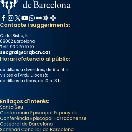
Facebook
Instagram
X / Twitter
YouTube
WhatsApp
Flickr
Radio Estel
Catalunya Cristiana
Contacte i suggeriments:
C. del Bisbe, 5
08002 Barcelona
Telf. 93 270 10 10
secgral@arqbcn.cat
Horari d'atenció al públic:
de dilluns a divendres, de 9 a 14 h.
Visites a l'Arxiu Diocesà:
de dilluns a dijous, de 10 a 13 h.
Enllaços d'interès:
Santa Seu
Conferència Episcopal Espanyola
Conferència Episcopal Tarraconense
Catedral de Barcelona
Seminari Conciliar de Barcelona