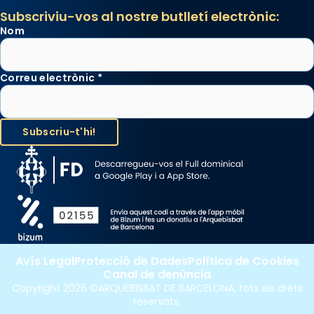
processó (recuperada el 1972) al voltant
Subscriviu-vos al nostre butlletí electrònic:
del temple amb les relíquies de les santes.
Nom
Des de 1985 hi participa també un grup de
diablesses amb música i ball propis. Festa
gran a Mataró.
Correu electrònic
*
«Si vols saber què és calor, ves per les
Santes a Mataró»🥵.
Photo
View on Facebook
·
Share
Avís Legal
Protecció de Dades
Política de Cookies
Canal de denúncia
Copyright 2026 ©ARQUEBISBAT DE BARCELONA, tots els drets
reservats.