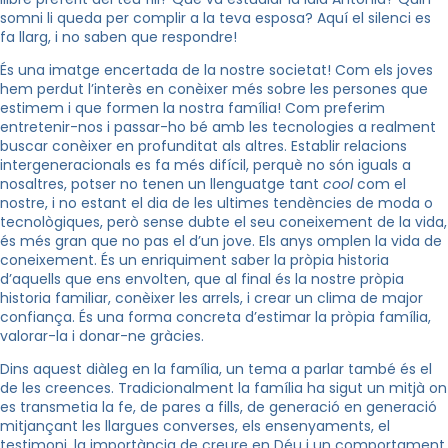
somni li queda per complir a la teva esposa? Aquí el silenci es
fa llarg, i no saben que respondre!
És una imatge encertada de la nostre societat! Com els joves
hem perdut l’interès en conèixer més sobre les persones que
estimem i que formen la nostra família! Com preferim
entretenir-nos i passar-ho bé amb les tecnologies a realment
buscar conèixer en profunditat als altres. Establir relacions
intergeneracionals es fa més difícil, perquè no són iguals a
nosaltres, potser no tenen un llenguatge tant
cool
com el
nostre, i no estant el dia de les ultimes tendències de moda o
tecnològiques, però sense dubte el seu coneixement de la vida,
és més gran que no pas el d’un jove. Els anys omplen la vida de
coneixement. És un enriquiment saber la pròpia historia
d’aquells que ens envolten, que al final és la nostre pròpia
historia familiar, conèixer les arrels, i crear un clima de major
confiança. És una forma concreta d’estimar la pròpia família,
valorar-la i donar-ne gràcies.
Dins aquest diàleg en la família, un tema a parlar també és el
de les creences. Tradicionalment la família ha sigut un mitjà on
es transmetia la fe, de pares a fills, de generació en generació
mitjançant les llargues converses, els ensenyaments, el
testimoni, la importància de creure en Déu i un comportament