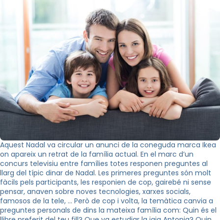
Aquest Nadal va circular un anunci de la coneguda marca Ikea
on apareix un retrat de la família actual. En el marc d’un
concurs televisiu entre famílies totes responen preguntes al
llarg del típic dinar de Nadal. Les primeres preguntes són molt
fàcils pels participants, les responien de cop, gairebé ni sense
pensar, anaven sobre noves tecnologies, xarxes socials,
famosos de la tele, … Però de cop i volta, la temàtica canvia a
preguntes personals de dins la mateixa família com: Quin és el
llibre preferit del teu fill? Que va estudiar la iaia Antonia? Quin