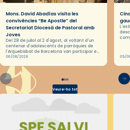
Mons. David Abadías visita les
Cinc
convivències “Be Apostle” del
gaud
L'es
Secretariat Diocesà de Pastoral amb
desc
Joves
comp
Del 28 de juliol al 2 d'agost, al voltant d'un
deix
centenar d'adolescents de parròquies de
trav
l'Arquebisbat de Barcelona van participar en
les convivències Be Apostle, organitzades
06/08/2026
05/0
pel Secretariat Diocesà de Pastoral amb…
Veure-ho tot