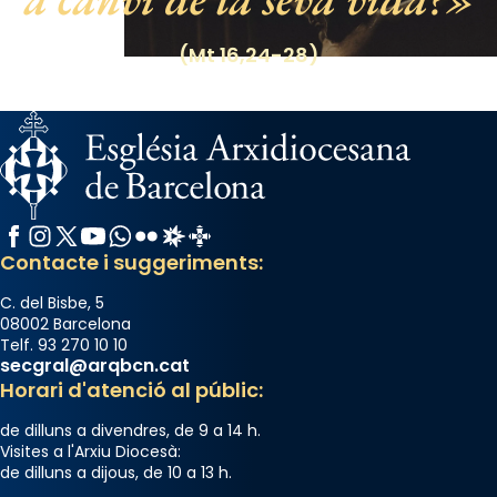
de Barcelona.
2 weeks ago
(Mt 16,24-28)
Aquest dilluns, 27 de juliol, ha tingut lloc la
missa d’acció de gràcies en agraïment al
comitè organitzador de la visita apostòlica
del Sant Pare Lleó XIV a Barcelona, i als
col·laboradors, a la Catedral de Barcelona.
L’arquebisbe de Barcelona, el cardenal Joan
Facebook
Instagram
X / Twitter
YouTube
WhatsApp
Flickr
Radio Estel
Catalunya Cristiana
Josep Omella, ha presidit la missa i l’ha
Contacte i suggeriments:
concelebrat el bisbe auxiliar de Barcelona,
Mons. David Abadías.
C. del Bisbe, 5
08002 Barcelona
📸 Dr. G. Simón
Telf. 93 270 10 10
secgral@arqbcn.cat
Photo
Horari d'atenció al públic:
View on Facebook
·
Share
de dilluns a divendres, de 9 a 14 h.
Visites a l'Arxiu Diocesà:
Arquebisbat de Barcelona
de dilluns a dijous, de 10 a 13 h.
2 weeks ago