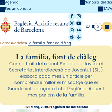
Agenda
Santoral del dia
SAVA
Fes un donatiu
Facebook
Instagram
X / Twitter
YouTube
CA
Me
Cerca
WhatsApp
Flickr
Radio Estel
Catalunya Cristi
Home
Notícies
La família, font de diàleg
La família, font de diàleg
Com a fruit del recent Sínode de Joves, el
Secretariat Interdiocesà de Joventut (SIJ)
elabora cada mes un article per
comprendre millor el missatge que el
Sínode vol adreçar a tota l'Església. Aquest
mes parlem de la família.
21 Març, 2019
Església de Barcelona