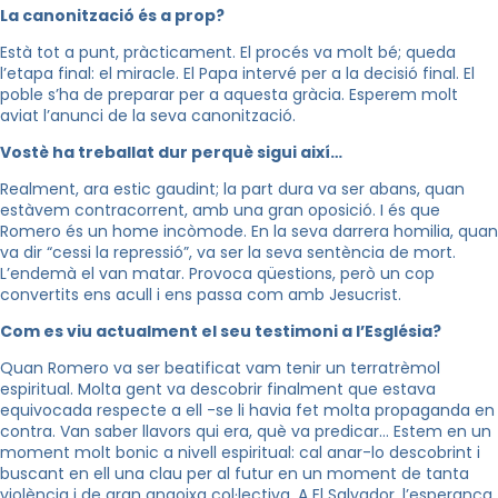
La canonització és a prop?
Està tot a punt, pràcticament. El procés va molt bé; queda
l’etapa final: el miracle. El Papa intervé per a la decisió final. El
poble s’ha de preparar per a aquesta gràcia. Esperem molt
aviat l’anunci de la seva canonització.
Vostè ha treballat dur perquè sigui així…
Realment, ara estic gaudint; la part dura va ser abans, quan
estàvem contracorrent, amb una gran oposició. I és que
Romero és un home incòmode. En la seva darrera homilia, quan
va dir “cessi la repressió”, va ser la seva sentència de mort.
L’endemà el van matar. Provoca qüestions, però un cop
convertits ens acull i ens passa com amb Jesucrist.
Com es viu actualment el seu testimoni a l’Església?
Quan Romero va ser beatificat vam tenir un terratrèmol
espiritual. Molta gent va descobrir finalment que estava
equivocada respecte a ell -se li havia fet molta propaganda en
contra. Van saber llavors qui era, què va predicar… Estem en un
moment molt bonic a nivell espiritual: cal anar-lo descobrint i
buscant en ell una clau per al futur en un moment de tanta
violència i de gran angoixa col·lectiva. A El Salvador, l’esperança