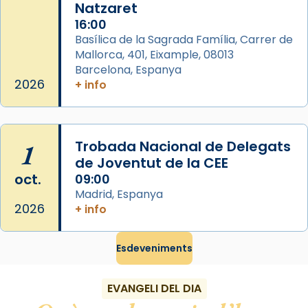
Natzaret
Des de 1985 hi participa també un grup de
16:00
diablesses amb música i ball propis. Festa
Basílica de la Sagrada Família, Carrer de
gran a Mataró.
Mallorca, 401, Eixample, 08013
Barcelona, Espanya
«Si vols saber què és calor, ves per les
2026
+ info
Santes a Mataró»🥵.
Photo
View on Facebook
·
Share
1
Trobada Nacional de Delegats
de Joventut de la CEE
oct.
09:00
Madrid, Espanya
2026
+ info
Esdeveniments
EVANGELI DEL DIA