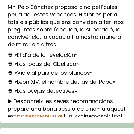
Mn. Peio Sánchez proposa cinc pel·lícules
per a aquestes vacances. Històries per a
tots els públics que ens conviden a fer-nos
preguntes sobre l'acollida, la superació, la
convivència, la vocació i la nostra manera
de mirar els altres.
🍿 «El día de la revelación»
🍿 «Las locas del Obelisco»
🍿 «Viaje al país de los blancos»
🍿 «León XIV, el hombre detrás del Papa»
🍿 «Las ovejas detectives»
▶️ Descobreix les seves recomanacions i
prepara una bona sessió de cinema aquest
est
itual @cinemaspiritcat
#CinemaEspiritual
Imatge: Generada amb IA (OpenAI)