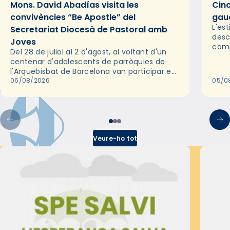
Mons. David Abadías visita les
Cinc
convivències “Be Apostle” del
gaud
L'es
Secretariat Diocesà de Pastoral amb
desc
Joves
comp
Del 28 de juliol al 2 d'agost, al voltant d'un
deix
centenar d'adolescents de parròquies de
trav
l'Arquebisbat de Barcelona van participar en
les convivències Be Apostle, organitzades
06/08/2026
05/0
pel Secretariat Diocesà de Pastoral amb…
Veure-ho tot