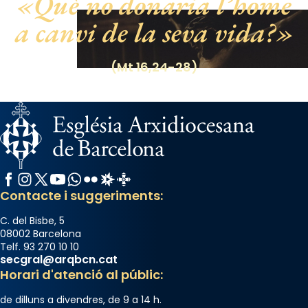
Què no donaria l’home
a canvi de la seva vida?
(Mt 16,24-28)
Facebook
Instagram
X / Twitter
YouTube
WhatsApp
Flickr
Radio Estel
Catalunya Cristiana
Contacte i suggeriments:
C. del Bisbe, 5
08002 Barcelona
Telf. 93 270 10 10
secgral@arqbcn.cat
Horari d'atenció al públic:
de dilluns a divendres, de 9 a 14 h.