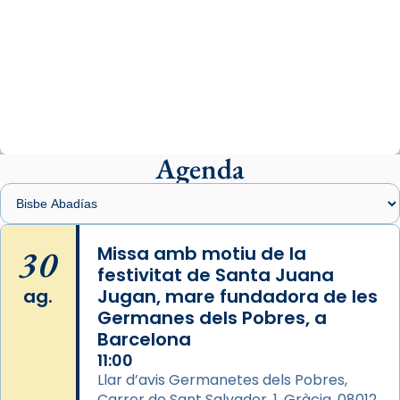
Arquebisbat de Barcelona
1 week ago
«Avui les santes Juliana i Semproniana ens
ajuden a alçar la mirada»
Mons. Sergi Gordo, bisbe de Tortosa, ha
presidit aquest 27 de juliol la missa de Les
Agenda
Santes de Mataró.
🔗
tinyurl.com/cvu5jmbk
📸 J. Merino
30
Missa amb motiu de la
festivitat de Santa Juana
Photo
ag.
Jugan, mare fundadora de les
View on Facebook
·
Share
Germanes dels Pobres, a
Barcelona
Arquebisbat de Barcelona
is at Catedral
11:00
de Barcelona.
Llar d’avis Germanetes dels Pobres,
2 weeks ago
Carrer de Sant Salvador, 1, Gràcia, 08012