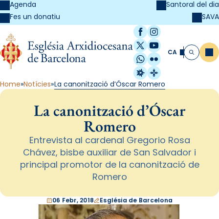
Agenda
Santoral del dia
SAVA
Fes un donatiu
Facebook
Instagram
X / Twitter
YouTube
CA
Me
Cerca
WhatsApp
Flickr
Radio Estel
Catalunya Cristi
Home
Notícies
La canonització d’Óscar Romero
La canonització d’Óscar
Romero
Entrevista al cardenal Gregorio Rosa
Chávez, bisbe auxiliar de San Salvador i
principal promotor de la canonització de
Romero
06 Febr, 2018
Església de Barcelona