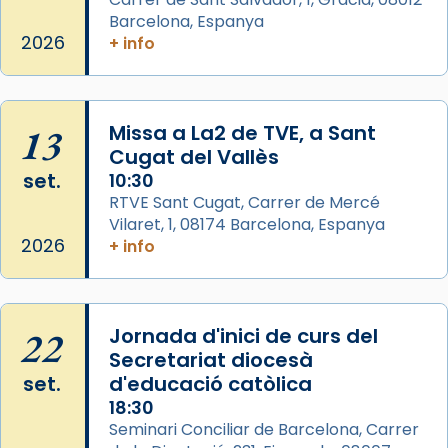
Aquest dilluns, 27 de juliol, ha tingut lloc la
Barcelona, Espanya
missa d’acció de gràcies en agraïment al
2026
+ info
comitè organitzador de la visita apostòlica
del Sant Pare Lleó XIV a Barcelona, i als
col·laboradors, a la Catedral de Barcelona.
13
Missa a La2 de TVE, a Sant
L’arquebisbe de Barcelona, el cardenal Joan
Cugat del Vallès
Josep Omella, ha presidit la missa i l’ha
set.
10:30
concelebrat el bisbe auxiliar de Barcelona,
RTVE Sant Cugat, Carrer de Mercé
Mons. David Abadías.
Vilaret, 1, 08174 Barcelona, Espanya
2026
+ info
📸 Dr. G. Simón
Photo
View on Facebook
·
Share
22
Jornada d'inici de curs del
Secretariat diocesà
Arquebisbat de Barcelona
set.
d'educació catòlica
2 weeks ago
18:30
Seminari Conciliar de Barcelona, Carrer
Memòria de les santes Juliana i