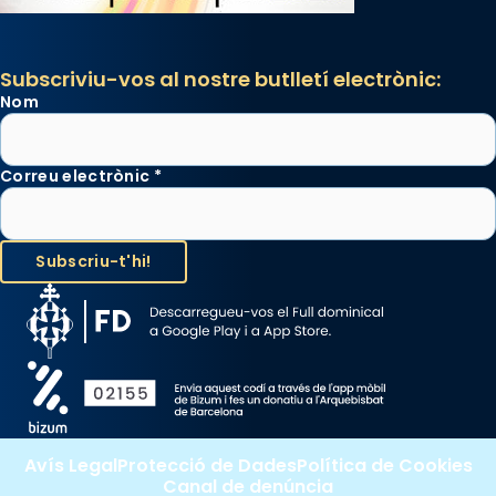
Subscriviu-vos al nostre butlletí electrònic:
Nom
Correu electrònic
*
Avís Legal
Protecció de Dades
Política de Cookies
Canal de denúncia