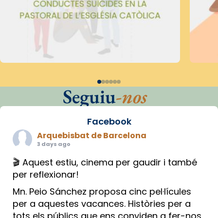
Seguiu
-nos
Facebook
Arquebisbat de Barcelona
3 days ago
🎬 Aquest estiu, cinema per gaudir i també
per reflexionar!
Mn. Peio Sánchez proposa cinc pel·lícules
per a aquestes vacances. Històries per a
tots els públics que ens conviden a fer-nos