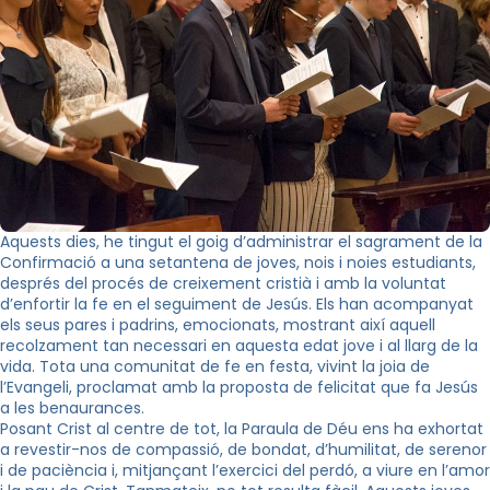
Aquests dies, he tingut el goig d’administrar el sagrament de la
Confirmació a una setantena de joves, nois i noies estudiants,
després del procés de creixement cristià i amb la voluntat
d’enfortir la fe en el seguiment de Jesús. Els han acompanyat
els seus pares i padrins, emocionats, mostrant així aquell
recolzament tan necessari en aquesta edat jove i al llarg de la
vida. Tota una comunitat de fe en festa, vivint la joia de
l’Evangeli, proclamat amb la proposta de felicitat que fa Jesús
a les benaurances.
Posant Crist al centre de tot, la Paraula de Déu ens ha exhortat
a revestir-nos de compassió, de bondat, d’humilitat, de serenor
i de paciència i, mitjançant l’exercici del perdó, a viure en l’amor