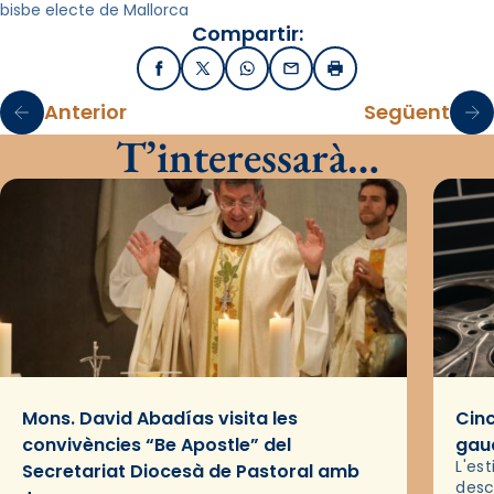
bisbe electe de Mallorca
Compartir:
Facebook
X / Twitter
WhatsApp
Email
Imprimir
Anterior
Següent
T’interessarà…
Mons. David Abadías visita les
Cinc
convivències “Be Apostle” del
gaud
L'es
Secretariat Diocesà de Pastoral amb
desc