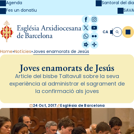
Agenda
Santoral del dia
SAVA
Fes un donatiu
Facebook
Instagram
X / Twitter
YouTube
CA
Me
Cerca
WhatsApp
Flickr
Radio Estel
Catalunya Cristi
Home
Notícies
Joves enamorats de Jesús
Joves enamorats de Jesús
Article del bisbe Taltavull sobre la seva
experiència al administrar el sagrament de
la confirmació als joves
24 Oct, 2017
Església de Barcelona