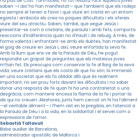
i la pau de Crist. Tanmateix, no tot resulta fàcil. Aquests joves
saben —i així ho han manifestat— que l’ambient que els rodeja
no sempre el tenen a favor i que viure en cristià en un entorn
egoista i ambiciós els crea no poques dificultats i els ofereix
viure del seu atractiu. Saben, també, que seguir Jesús i
presentar-se com a cristians, de paraula i amb fets, comporta
reaccions d’indiferència quan no d’insult i de rebuig. A més, de
forma valenta i enfrontant-se amb els dubtes, han manifestat
el goig de creure en Jesús i, així, veure enfortida la seva fe.
Amb la llum que ens ve de la Paraula de Déu, he pogut
respondre un grapat de preguntes que els mateixos joves
m’han fet. Els preocupa com conservar la fe al llarg de la seva
vida; veure cristians que els costa dir que ho són; la immersió
en una societat que els fa oblidar allò que és realment
important; no ser prou forts davant les dificultats i no saber
donar una resposta de fe quan hi ha una contrarietat o una
desgràcia; com mantenir encesa la flama de la fe i portar-la
als qui no creuen. Aleshores, junts hem cercat on hi ha l’aliment
—el veritable aliment— i l’hem vist en la pregària, en l’atenció a
la Paraula de Déu i a la vida, en la solidaritat i el servei com a
expressions de l’amor.
Sebastià Taltavull
Bisbe auxiliar de Barcelona,
administrador apostòlic de Mallorca i