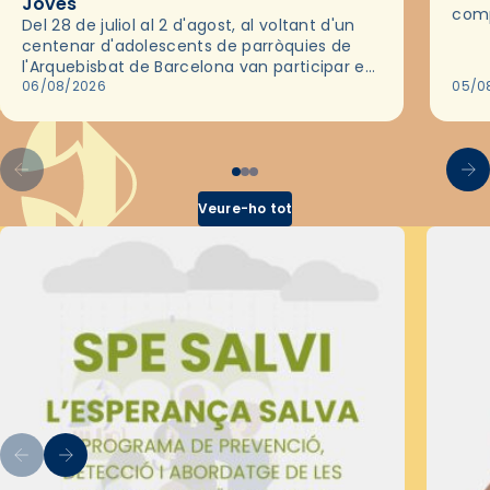
Joves
comp
Del 28 de juliol al 2 d'agost, al voltant d'un
deix
centenar d'adolescents de parròquies de
trav
l'Arquebisbat de Barcelona van participar en
les convivències Be Apostle, organitzades
06/08/2026
05/0
pel Secretariat Diocesà de Pastoral amb…
Veure-ho tot