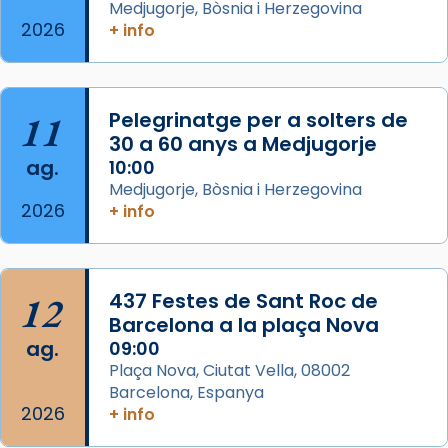
Medjugorje, Bòsnia i Herzegovina
del Sant Pare Lleó XIV a Barcelona, i als
2026
+ info
col·laboradors, a la Catedral de Barcelona.
L’arquebisbe de Barcelona, el cardenal Joan
Josep Omella, ha presidit la missa i l’ha
11
Pelegrinatge per a solters de
concelebrat el bisbe auxiliar de Barcelona,
30 a 60 anys a Medjugorje
Mons. David Abadías.
ag.
10:00
📸 Dr. G. Simón
Medjugorje, Bòsnia i Herzegovina
2026
+ info
Photo
View on Facebook
·
Share
12
437 Festes de Sant Roc de
Arquebisbat de Barcelona
2 weeks ago
Barcelona a la plaça Nova
ag.
09:00
Memòria de les santes Juliana i
Plaça Nova, Ciutat Vella, 08002
Semproniana, verges i màrtirs.
Barcelona, Espanya
2026
Acompanyant la història de sant Cugat, a
+ info
partir de l’Edat Mitjana sorgeix la tradició