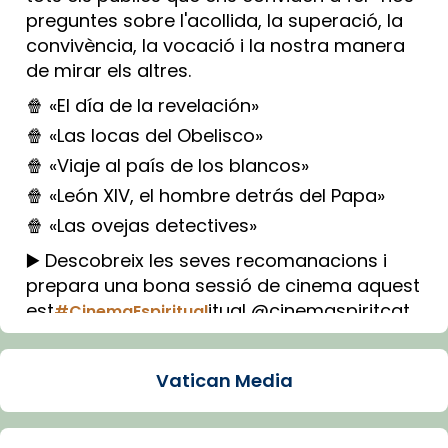
preguntes sobre l'acollida, la superació, la
convivència, la vocació i la nostra manera
de mirar els altres.
🍿 «El día de la revelación»
🍿 «Las locas del Obelisco»
🍿 «Viaje al país de los blancos»
🍿 «León XIV, el hombre detrás del Papa»
🍿 «Las ovejas detectives»
▶️ Descobreix les seves recomanacions i
prepara una bona sessió de cinema aquest
est
itual @cinemaspiritcat
#CinemaEspiritual
Imatge: Generada amb IA (OpenAI)
Video
Vatican Media
View on Facebook
·
Share