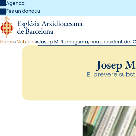
Agenda
Fes un donatiu
Home
Notícies
Josep M. Romaguera, nou president del 
Josep M
El prevere subs