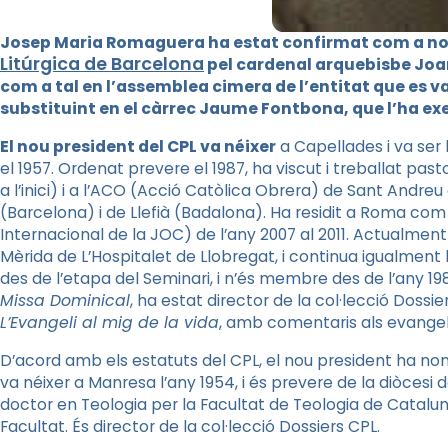
Josep Maria Romaguera ha estat confirmat com a no
Litúrgica de Barcelon
a
pel cardenal arquebisbe Joan
com a tal en l’assemblea cimera de l’entitat que es va c
substituint en el càrrec Jaume Fontbona, que l’ha ex
El nou president del CPL va néixer
a Capellades i va ser 
el 1957. Ordenat prevere el 1987, ha viscut i treballat pas
a l’inici) i a l’ACO (Acció Catòlica Obrera) de Sant Andreu 
(Barcelona) i de Llefià (Badalona). Ha residit a Roma com 
Internacional de la JOC) de l’any 2007 al 2011. Actualment
Mèrida de L’Hospitalet de Llobregat, i continua igualment
des de l’etapa del Seminari, i n’és membre des de l’any 198
Missa Dominical
, ha estat director de la col·lecció Dossier
L’Evangeli al mig de la vida
, amb comentaris als evangelis
D’acord amb els estatuts del CPL, el nou president ha no
va néixer a Manresa l’any 1954, i és prevere de la diòcesi d
doctor en Teologia per la Facultat de Teologia de Cataluny
Facultat. És director de la col·lecció Dossiers CPL.