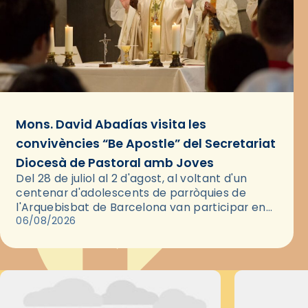
Mons. David Abadías visita les
convivències “Be Apostle” del Secretariat
Diocesà de Pastoral amb Joves
Del 28 de juliol al 2 d'agost, al voltant d'un
centenar d'adolescents de parròquies de
l'Arquebisbat de Barcelona van participar en
les convivències Be Apostle, organitzades pel
06/08/2026
Secretariat Diocesà de Pastoral amb…