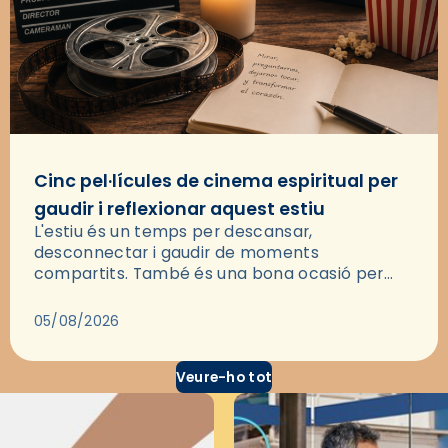
Cinc pel·lícules de cinema espiritual per
gaudir i reflexionar aquest estiu
L'estiu és un temps per descansar,
desconnectar i gaudir de moments
compartits. També és una bona ocasió per
deixar-se portar per una bona història i, a
través del cinema, reflexionar sobre les…
05/08/2026
Veure-ho tot