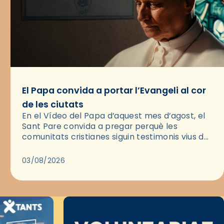
El Papa convida a portar l’Evangeli al cor
de les ciutats
En el Vídeo del Papa d’aquest mes d’agost, el
Sant Pare convida a pregar perquè les
comunitats cristianes siguin testimonis vius de
l’Evangeli enmig de les ciutats. A través d’una
pregària, el…
03/08/2026