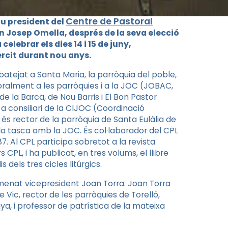
Centre de Pastoral
u president del
 Josep Omella, després de la seva elecció
elebrar els dies 14 i 15 de juny,
ercit durant nou anys.
batejat a Santa Maria, la parròquia del poble,
toralment a les parròquies i a la JOC (JOBAC,
de la Barca, de Nou Barris i El Bon Pastor
a consiliari de la CIJOC (Coordinació
 és rector de la parròquia de Santa Eulàlia de
 la tasca amb la JOC. És col·laborador del CPL
7. Al CPL participa sobretot a la revista
s CPL, i ha publicat, en tres volums, el llibre
 dels tres cicles litúrgics.
menat vicepresident Joan Torra. Joan Torra
e Vic, rector de les parròquies de Torelló,
a, i professor de patrística de la mateixa