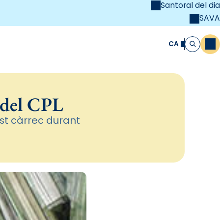
Santoral del dia
SAVA
el
unya Cristiana
CA
M
Cerca
 del CPL
st càrrec durant