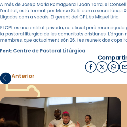
A més de Josep Maria Romaguera i Joan Torra, el Consell 
l’entitat, està format per Mercè Solé com a secretària, 
Lligadas com a vocals. El gerent del CPL és Miquel Lirio.
El CPL és una entitat privada, no oficial però reconeguda pe
la pastoral litúrgica de les comunitats cristianes. L’òrgan
membres, que actualment són 26, i es reuneix dos cops l’
Centre de Pastoral Litúrgica
Font:
Compartir
Facebook
X / Twitter
What
E
Anterior