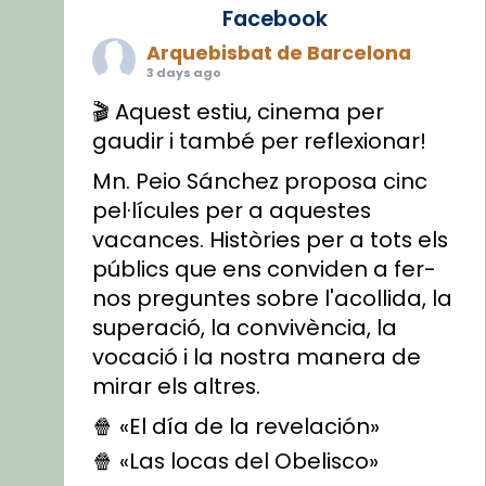
Facebook
Arquebisbat de Barcelona
3 days ago
🎬 Aquest estiu, cinema per
gaudir i també per reflexionar!
Mn. Peio Sánchez proposa cinc
pel·lícules per a aquestes
vacances. Històries per a tots els
públics que ens conviden a fer-
nos preguntes sobre l'acollida, la
superació, la convivència, la
vocació i la nostra manera de
mirar els altres.
🍿 «El día de la revelación»
🍿 «Las locas del Obelisco»