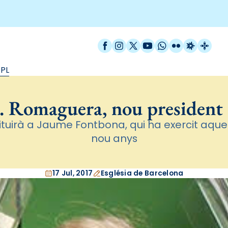
Facebook
Instagram
X / Twitter
YouTube
WhatsApp
Flickr
Radio Est
Catal
CPL
. Romaguera, nou president
tituirà a Jaume Fontbona, qui ha exercit aque
nou anys
17 Jul, 2017
Església de Barcelona