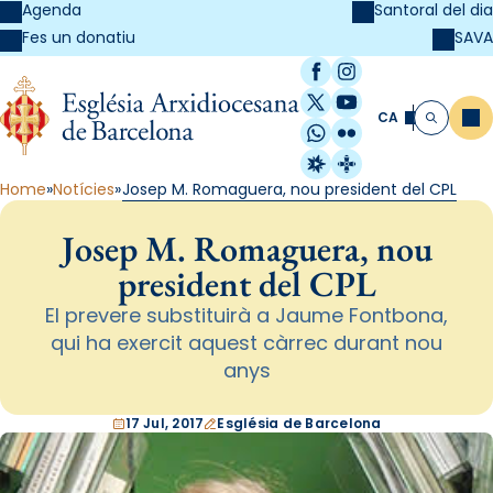
Agenda
Santoral del dia
SAVA
Fes un donatiu
Facebook
Instagram
X / Twitter
YouTube
CA
Me
Cerca
WhatsApp
Flickr
Radio Estel
Catalunya Cristi
Home
Notícies
Josep M. Romaguera, nou president del CPL
Josep M. Romaguera, nou
president del CPL
El prevere substituirà a Jaume Fontbona,
qui ha exercit aquest càrrec durant nou
anys
17 Jul, 2017
Església de Barcelona