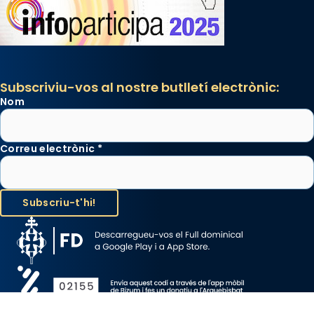
Subscriviu-vos al nostre butlletí electrònic:
Nom
Correu electrònic
*