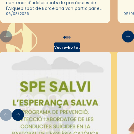
centenar d'adolescents de parròquies de
trav
l'Arquebisbat de Barcelona van participar en
les convivències Be Apostle, organitzades
06/08/2026
05/0
pel Secretariat Diocesà de Pastoral amb…
Veure-ho tot