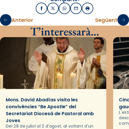
Facebook
X / Twitter
WhatsApp
Email
Imprimir
Anterior
Següent
T’interessarà…
Mons. David Abadías visita les
Cinc
convivències “Be Apostle” del
gaud
L'es
Secretariat Diocesà de Pastoral amb
desc
Joves
comp
Del 28 de juliol al 2 d'agost, al voltant d'un
deix