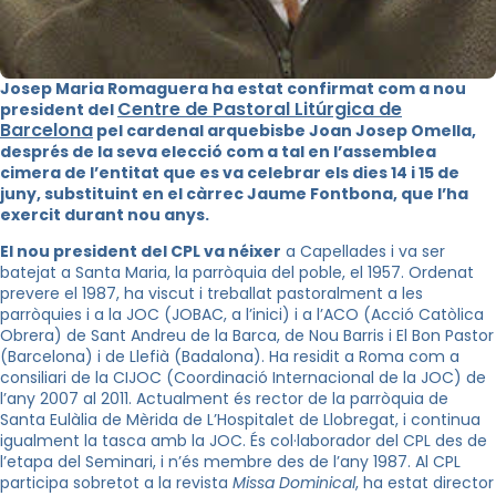
Josep Maria Romaguera ha estat confirmat com a nou
Centre de Pastoral Litúrgica de
president del
Barcelon
a
pel cardenal arquebisbe Joan Josep Omella,
després de la seva elecció com a tal en l’assemblea
cimera de l’entitat que es va celebrar els dies 14 i 15 de
juny, substituint en el càrrec Jaume Fontbona, que l’ha
exercit durant nou anys.
El nou president del CPL va néixer
a Capellades i va ser
batejat a Santa Maria, la parròquia del poble, el 1957. Ordenat
prevere el 1987, ha viscut i treballat pastoralment a les
parròquies i a la JOC (JOBAC, a l’inici) i a l’ACO (Acció Catòlica
Obrera) de Sant Andreu de la Barca, de Nou Barris i El Bon Pastor
(Barcelona) i de Llefià (Badalona). Ha residit a Roma com a
consiliari de la CIJOC (Coordinació Internacional de la JOC) de
l’any 2007 al 2011. Actualment és rector de la parròquia de
Santa Eulàlia de Mèrida de L’Hospitalet de Llobregat, i continua
igualment la tasca amb la JOC. És col·laborador del CPL des de
l’etapa del Seminari, i n’és membre des de l’any 1987. Al CPL
participa sobretot a la revista
Missa Dominical
, ha estat director