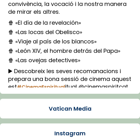
convivència, la vocació i la nostra manera
de mirar els altres.
🍿 «El día de la revelación»
🍿 «Las locas del Obelisco»
🍿 «Viaje al país de los blancos»
🍿 «León XIV, el hombre detrás del Papa»
🍿 «Las ovejas detectives»
▶️ Descobreix les seves recomanacions i
prepara una bona sessió de cinema aquest
est
itual @cinemaspiritcat
#CinemaEspiritual
Imatge: Generada amb IA (OpenAI)
Video
Vatican Media
View on Facebook
·
Share
Instagram
Arquebisbat de Barcelona