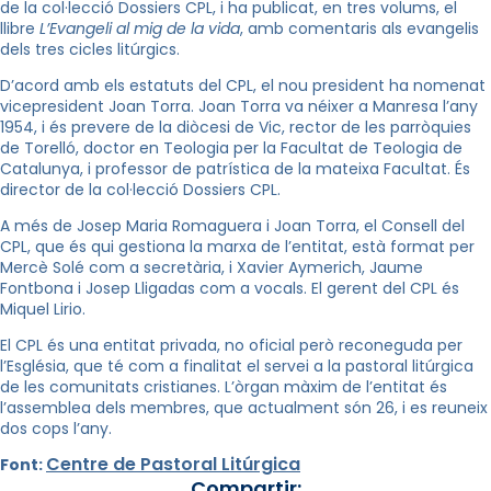
de la col·lecció Dossiers CPL, i ha publicat, en tres volums, el
llibre
L’Evangeli al mig de la vida
, amb comentaris als evangelis
dels tres cicles litúrgics.
D’acord amb els estatuts del CPL, el nou president ha nomenat
vicepresident Joan Torra. Joan Torra va néixer a Manresa l’any
1954, i és prevere de la diòcesi de Vic, rector de les parròquies
de Torelló, doctor en Teologia per la Facultat de Teologia de
Catalunya, i professor de patrística de la mateixa Facultat. És
director de la col·lecció Dossiers CPL.
A més de Josep Maria Romaguera i Joan Torra, el Consell del
CPL, que és qui gestiona la marxa de l’entitat, està format per
Mercè Solé com a secretària, i Xavier Aymerich, Jaume
Fontbona i Josep Lligadas com a vocals. El gerent del CPL és
Miquel Lirio.
El CPL és una entitat privada, no oficial però reconeguda per
l’Església, que té com a finalitat el servei a la pastoral litúrgica
de les comunitats cristianes. L’òrgan màxim de l’entitat és
l’assemblea dels membres, que actualment són 26, i es reuneix
dos cops l’any.
Centre de Pastoral Litúrgica
Font:
Compartir: