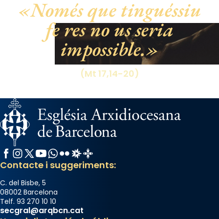
Només que tinguéssiu
Santes a Mataró»🥵.
fe res no us seria
Photo
impossible.
View on Facebook
·
Share
(Mt 17,14-20)
Facebook
Instagram
X / Twitter
YouTube
WhatsApp
Flickr
Radio Estel
Catalunya Cristiana
Contacte i suggeriments:
C. del Bisbe, 5
08002 Barcelona
Telf. 93 270 10 10
secgral@arqbcn.cat