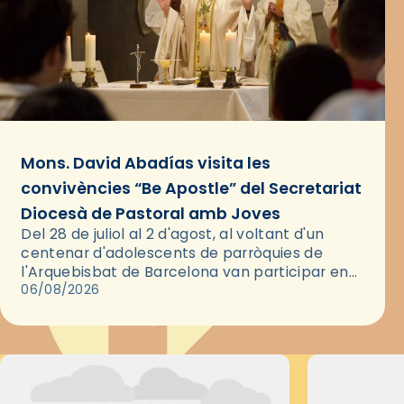
Mons. David Abadías visita les
convivències “Be Apostle” del Secretariat
Diocesà de Pastoral amb Joves
Del 28 de juliol al 2 d'agost, al voltant d'un
centenar d'adolescents de parròquies de
l'Arquebisbat de Barcelona van participar en
les convivències Be Apostle, organitzades pel
06/08/2026
Secretariat Diocesà de Pastoral amb…