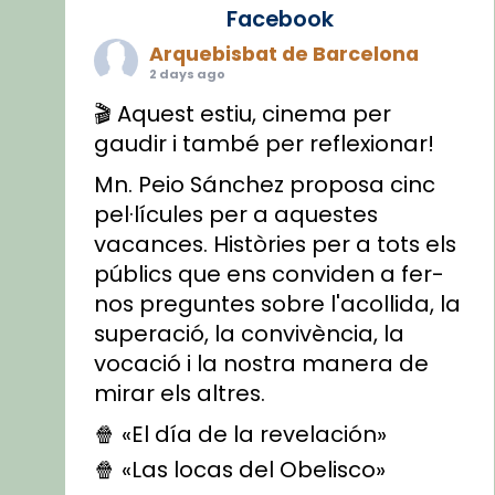
Facebook
Arquebisbat de Barcelona
2 days ago
🎬 Aquest estiu, cinema per
gaudir i també per reflexionar!
Mn. Peio Sánchez proposa cinc
pel·lícules per a aquestes
vacances. Històries per a tots els
públics que ens conviden a fer-
nos preguntes sobre l'acollida, la
superació, la convivència, la
vocació i la nostra manera de
mirar els altres.
🍿 «El día de la revelación»
🍿 «Las locas del Obelisco»