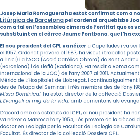
Josep Maria Romaguera ha estat confirmat com a no
Litúrgica de Barcelon
a
pel cardenal arquebisbe Joan
com a tal en l’assemblea cimera de l’entitat que es va c
substituint en el càrrec Jaume Fontbona, que l’ha ex
El nou president del CPL va néixer
a Capellades i va ser 
el 1957. Ordenat prevere el 1987, ha viscut i treballat pas
a l’inici) i a l’ACO (Acció Catòlica Obrera) de Sant Andreu 
(Barcelona) i de Llefià (Badalona). Ha residit a Roma com 
Internacional de la JOC) de l’any 2007 al 2011. Actualment
Mèrida de L’Hospitalet de Llobregat, i continua igualment
des de l’etapa del Seminari, i n’és membre des de l’any 198
Missa Dominical
, ha estat director de la col·lecció Dossier
L’Evangeli al mig de la vida
, amb comentaris als evangelis
D’acord amb els estatuts del CPL, el nou president ha no
va néixer a Manresa l’any 1954, i és prevere de la diòcesi d
doctor en Teologia per la Facultat de Teologia de Cataluny
Facultat. És director de la col·lecció Dossiers CPL.