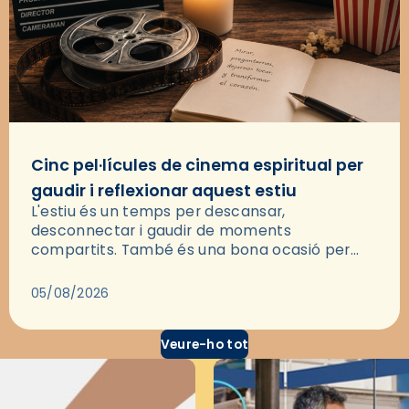
Cinc pel·lícules de cinema espiritual per
gaudir i reflexionar aquest estiu
L'estiu és un temps per descansar,
desconnectar i gaudir de moments
compartits. També és una bona ocasió per
deixar-se portar per una bona història i, a
través del cinema, reflexionar sobre les…
05/08/2026
Veure-ho tot