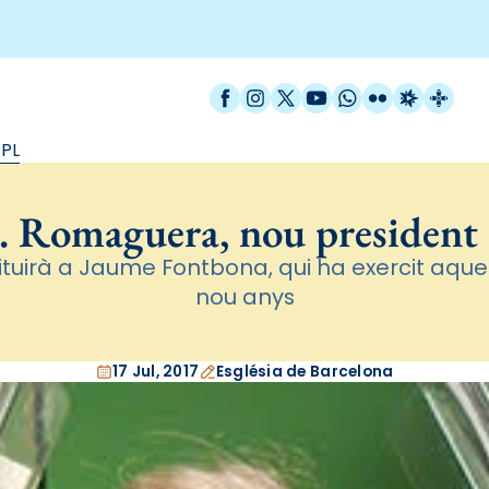
Facebook
Instagram
X / Twitter
YouTube
WhatsApp
Flickr
Radio Est
Catal
CPL
. Romaguera, nou president
tituirà a Jaume Fontbona, qui ha exercit aque
nou anys
17 Jul, 2017
Església de Barcelona