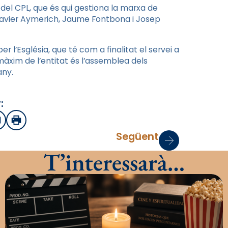
del CPL, que és qui gestiona la marxa de
i Xavier Aymerich, Jaume Fontbona i Josep
r l’Església, que té com a finalitat el servei a
 màxim de l’entitat és l’assemblea dels
any.
:
sApp
mail
Imprimir
Següent
T’interessarà…