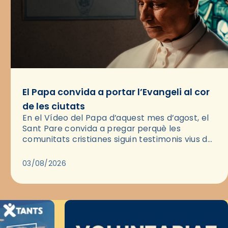
El Papa convida a portar l’Evangeli al cor
de les ciutats
En el Vídeo del Papa d’aquest mes d’agost, el
Sant Pare convida a pregar perquè les
comunitats cristianes siguin testimonis vius de
l’Evangeli enmig de les ciutats. A través d’una
pregària, el…
03/08/2026