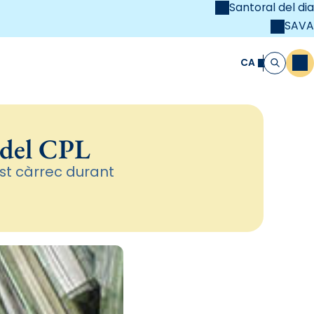
Santoral del dia
SAVA
el
unya Cristiana
CA
M
Cerca
 del CPL
st càrrec durant