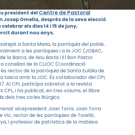
Centre de Pastoral
u president del
 Josep Omella, després de la seva elecció
elebrar els dies 14 i 15 de juny,
ercit durant nou anys.
batejat a Santa Maria, la parròquia del poble,
toralment a les parròquies i a la JOC (JOBAC,
de la Barca, de Nou Barris i El Bon Pastor
a consiliari de la CIJOC (Coordinació
 és rector de la parròquia de Santa Eulàlia de
 la tasca amb la JOC. És col·laborador del CPL
7. Al CPL participa sobretot a la revista
s CPL, i ha publicat, en tres volums, el llibre
 dels tres cicles litúrgics.
menat vicepresident Joan Torra. Joan Torra
e Vic, rector de les parròquies de Torelló,
a, i professor de patrística de la mateixa