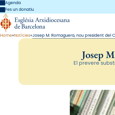
Agenda
Fes un donatiu
Home
Notícies
Josep M. Romaguera, nou president del 
Josep M
El prevere subs