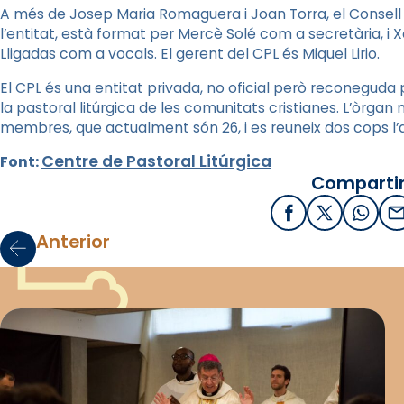
A més de Josep Maria Romaguera i Joan Torra, el Consell 
l’entitat, està format per Mercè Solé com a secretària, 
Lligadas com a vocals. El gerent del CPL és Miquel Lirio.
El CPL és una entitat privada, no oficial però reconeguda pe
la pastoral litúrgica de les comunitats cristianes. L’òrgan
membres, que actualment són 26, i es reuneix dos cops l’
Centre de Pastoral Litúrgica
Font:
Compartir
Facebook
X / Twitter
What
E
Anterior