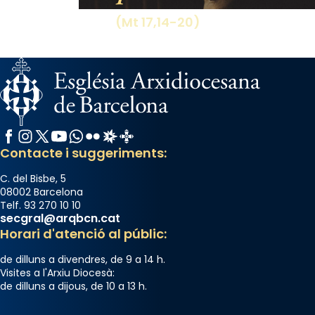
(Mt 17,14-20)
Facebook
Instagram
X / Twitter
YouTube
WhatsApp
Flickr
Radio Estel
Catalunya Cristiana
Contacte i suggeriments:
C. del Bisbe, 5
08002 Barcelona
Telf. 93 270 10 10
secgral@arqbcn.cat
Horari d'atenció al públic:
de dilluns a divendres, de 9 a 14 h.
Visites a l'Arxiu Diocesà:
de dilluns a dijous, de 10 a 13 h.