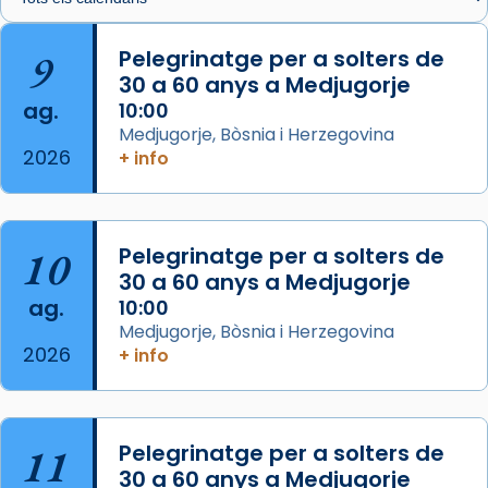
🔗
tinyurl.com/cvu5jmbk
📸 J. Merino
9
Pelegrinatge per a solters de
30 a 60 anys a Medjugorje
Photo
ag.
10:00
View on Facebook
·
Share
Medjugorje, Bòsnia i Herzegovina
2026
+ info
Arquebisbat de Barcelona
is at Catedral
de Barcelona.
2 weeks ago
Aquest dilluns, 27 de juliol, ha tingut lloc la
10
Pelegrinatge per a solters de
missa d’acció de gràcies en agraïment al
30 a 60 anys a Medjugorje
ag.
comitè organitzador de la visita apostòlica
10:00
Medjugorje, Bòsnia i Herzegovina
del Sant Pare Lleó XIV a Barcelona, i als
2026
+ info
col·laboradors, a la Catedral de Barcelona.
L’arquebisbe de Barcelona, el cardenal Joan
Josep Omella, ha presidit la missa i l’ha
11
Pelegrinatge per a solters de
concelebrat el bisbe auxiliar de Barcelona,
30 a 60 anys a Medjugorje
Mons. David Abadías.