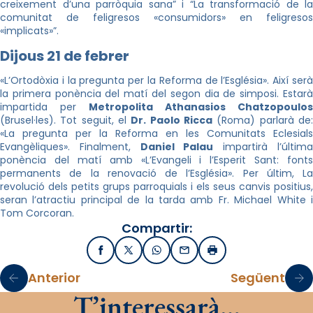
creixement d’una parròquia sana” i “La transformació de la
comunitat de feligresos «consumidors» en feligresos
«implicats»”.
Dijous 21 de febrer
«L’Ortodòxia i la pregunta per la Reforma de l’Església». Així serà
la primera ponència del matí del segon dia de simposi. Estarà
impartida per
Metropolita Athanasios Chatzopoulos
(Brusel·les). Tot seguit, el
Dr. Paolo Ricca
(Roma) parlarà de
«La pregunta per la Reforma en les Comunitats Eclesials
Evangèliques». Finalment,
Daniel Palau
impartirà l’últim
ponència del matí amb «L’Evangeli i l’Esperit Sant: fonts
permanents de la renovació de l’Església». Per últim, La
revolució dels petits grups parroquials i els seus canvis positius,
seran l’atractiu principal de la tarda amb Fr. Michael White i
Tom Corcoran.
Compartir:
Facebook
X / Twitter
WhatsApp
Email
Imprimir
Anterior
Següent
T’interessarà…