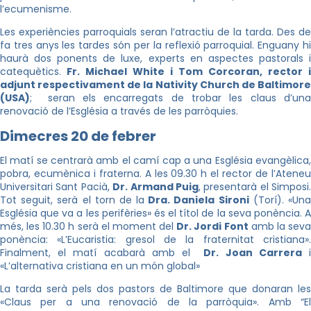
l’ecumenisme.
Les experiències parroquials seran l’atractiu de la tarda. Des de
fa tres anys les tardes són per la reflexió parroquial. Enguany hi
haurà dos ponents de luxe, experts en aspectes pastorals i
catequètics.
Fr. Michael White i Tom Corcoran, rector i
adjunt respectivament de la Nativity Church de Baltimore
(USA)
; seran els encarregats de trobar les claus d’una
renovació de l’Església a través de les parròquies.
Dimecres 20 de febrer
El matí se centrarà amb el camí cap a una Església evangèlica,
pobra, ecumènica i fraterna. A les 09.30 h el rector de l’Ateneu
Universitari Sant Pacià,
Dr. Armand Puig
, presentarà el Simposi.
Tot seguit, serà el torn de la
Dra. Daniela Sironi
(Torí). «Un
Església que va a les perifèries» és el títol de la seva ponència. A
més, les 10.30 h serà el moment del
Dr. Jordi Font
amb la sev
ponència: «L’Eucaristia: gresol de la fraternitat cristiana».
Finalment, el matí acabarà amb el
Dr. Joan Carrera
«L’alternativa cristiana en un món global»
La tarda serà pels dos pastors de Baltimore que donaran les
«Claus per a una renovació de la parròquia». Amb “El