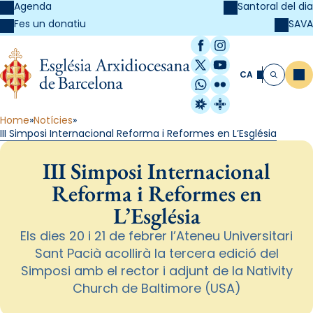
Agenda
Santoral del dia
SAVA
Fes un donatiu
Facebook
Instagram
X / Twitter
YouTube
CA
Me
Cerca
WhatsApp
Flickr
Radio Estel
Catalunya Cristi
Home
Notícies
III Simposi Internacional Reforma i Reformes en L’Església
III Simposi Internacional
Reforma i Reformes en
L’Església
Els dies 20 i 21 de febrer l’Ateneu Universitari
Sant Pacià acollirà la tercera edició del
Simposi amb el rector i adjunt de la Nativity
Church de Baltimore (USA)