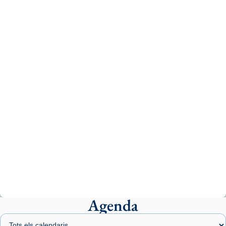
Recupera l'entrevista comp
Vatican
tican News 👇
News
www.vaticannews.va/es/iglesia/news/2026-
07/carmina-historia-depresion-papa-viaje-
espana-testimoni...
Photo
View on Facebook
·
Share
Arquebisbat de Barcelona
2 weeks ago
«Avui les santes Juliana i Semproniana ens
ajuden a alçar la mirada»
Mons. Sergi Gordo, bisbe de Tortosa, ha
presidit aquest 27 de juliol la missa de Les
Agenda
Santes de Mataró.