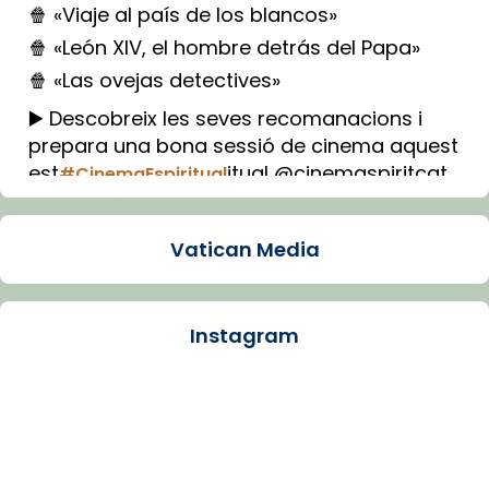
🍿 «Viaje al país de los blancos»
🍿 «León XIV, el hombre detrás del Papa»
🍿 «Las ovejas detectives»
▶️ Descobreix les seves recomanacions i
prepara una bona sessió de cinema aquest
est
itual @cinemaspiritcat
#CinemaEspiritual
Imatge: Generada amb IA (OpenAI)
Video
Vatican Media
View on Facebook
·
Share
Instagram
Arquebisbat de Barcelona
1 week ago
La Carmina va patir depressió. Fa gairebé
dos mesos, a l'Estadi Lluís Companys, la
jove va fer arribar el seu testimoni al papa
Lleó XIV.