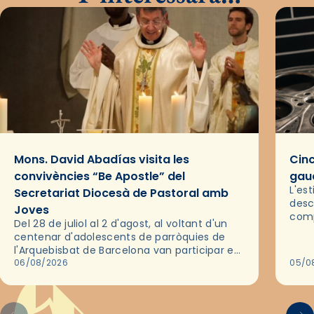
Mons. David Abadías visita les
Cinc
convivències “Be Apostle” del
gaud
L'es
Secretariat Diocesà de Pastoral amb
desc
Joves
comp
Del 28 de juliol al 2 d'agost, al voltant d'un
deix
centenar d'adolescents de parròquies de
trav
l'Arquebisbat de Barcelona van participar en
les convivències Be Apostle, organitzades
06/08/2026
05/0
pel Secretariat Diocesà de Pastoral amb…