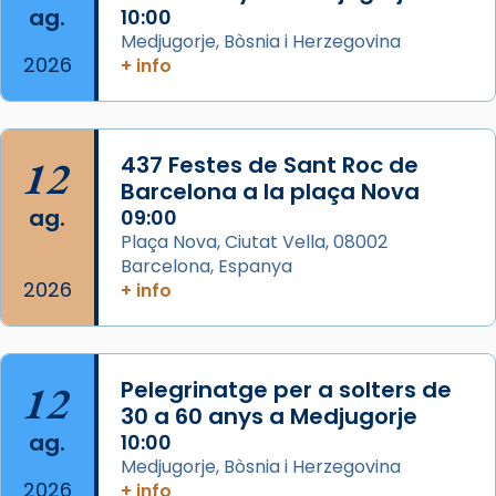
ag.
10:00
📸 Dr. G. Simón
Medjugorje, Bòsnia i Herzegovina
2026
+ info
Photo
View on Facebook
·
Share
12
437 Festes de Sant Roc de
Arquebisbat de Barcelona
2 weeks ago
Barcelona a la plaça Nova
ag.
09:00
Memòria de les santes Juliana i
Plaça Nova, Ciutat Vella, 08002
Semproniana, verges i màrtirs.
Barcelona, Espanya
2026
Acompanyant la història de sant Cugat, a
+ info
partir de l’Edat Mitjana sorgeix la tradició
que les santes Juliana (“relatiu a Júlia”) i
Semproniana (“relatiu a Semprònia =
12
Pelegrinatge per a solters de
eterna”) són deixebles seves. I l’any 1667, el
30 a 60 anys a Medjugorje
frare Joan Gaspar Roig, afirma en una obra
ag.
10:00
que les santes són filles de l’antiga Iluro.
Medjugorje, Bòsnia i Herzegovina
Mataró en reivindicarà les relíquies fins que
2026
+ info