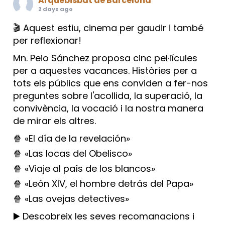
Arquebisbat de Barcelona
2 days ago
🎬 Aquest estiu, cinema per gaudir i també
per reflexionar!
Mn. Peio Sánchez proposa cinc pel·lícules
per a aquestes vacances. Històries per a
tots els públics que ens conviden a fer-nos
preguntes sobre l'acollida, la superació, la
convivència, la vocació i la nostra manera
de mirar els altres.
🍿 «El día de la revelación»
🍿 «Las locas del Obelisco»
🍿 «Viaje al país de los blancos»
🍿 «León XIV, el hombre detrás del Papa»
🍿 «Las ovejas detectives»
▶️ Descobreix les seves recomanacions i