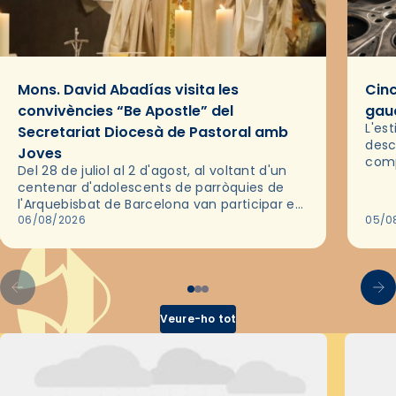
Mons. David Abadías visita les
Cinc
convivències “Be Apostle” del
gaud
L'es
Secretariat Diocesà de Pastoral amb
desc
Joves
comp
Del 28 de juliol al 2 d'agost, al voltant d'un
deix
centenar d'adolescents de parròquies de
trav
l'Arquebisbat de Barcelona van participar en
les convivències Be Apostle, organitzades
06/08/2026
05/0
pel Secretariat Diocesà de Pastoral amb…
Veure-ho tot