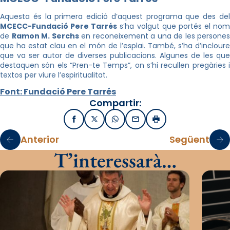
Aquesta és la primera edició d’aquest programa que des del
MCECC-Fundació Pere Tarrés
s’ha volgut que portés el nom
de
Ramon M. Serchs
en reconeixement a una de les persones
que ha estat clau en el món de l’esplai. També, s’ha d’incloure
que va ser autor de diverses publicacions. Algunes de les que
destaquen són els “Pren-te Temps”, on s’hi recullen pregàries i
textos per viure l’espiritualitat.
Font: Fundació Pere Tarrés
Compartir:
Facebook
X / Twitter
WhatsApp
Email
Imprimir
Anterior
Següent
T’interessarà…