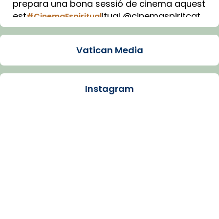
prepara una bona sessió de cinema aquest
est
itual @cinemaspiritcat
#CinemaEspiritual
Imatge: Generada amb IA (OpenAI)
Video
Vatican Media
View on Facebook
·
Share
Instagram
Arquebisbat de Barcelona
1 week ago
La Carmina va patir depressió. Fa gairebé
dos mesos, a l'Estadi Lluís Companys, la
jove va fer arribar el seu testimoni al papa
Lleó XIV.
Recupera l'entrevista comp
Vatican
tican News 👇
News
www.vaticannews.va/es/iglesia/news/2026-
07/carmina-historia-depresion-papa-viaje-