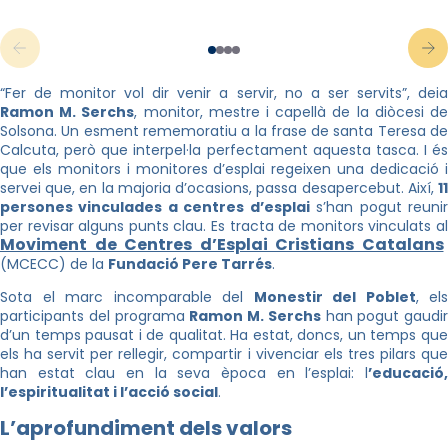
“Fer de monitor vol dir venir a servir, no a ser servits”, deia
Ramon M. Serchs
, monitor, mestre i capellà de la diòcesi d
Solsona. Un esment rememoratiu a la frase de santa Teresa de
Calcuta, però que interpel·la perfectament aquesta tasca. I és
que els monitors i monitores d’esplai regeixen una dedicació i
servei que, en la majoria d’ocasions, passa desapercebut. Així,
11
persones vinculades a centres d’esplai
s’han pogut reuni
per revisar alguns punts clau. Es tracta de monitors vinculats al
Moviment de Centres d’Esplai Cristians Catalans
(MCECC) de la
Fundació Pere Tarrés
.
Sota el marc incomparable del
Monestir del Poblet
, els
participants del programa
Ramon M. Serchs
han pogut gaudir
d’un temps pausat i de qualitat. Ha estat, doncs, un temps que
els ha servit per rellegir, compartir i vivenciar els tres pilars que
han estat clau en la seva època en l’esplai: l
’educació,
l’espiritualitat i l’acció social
.
L’aprofundiment dels valors