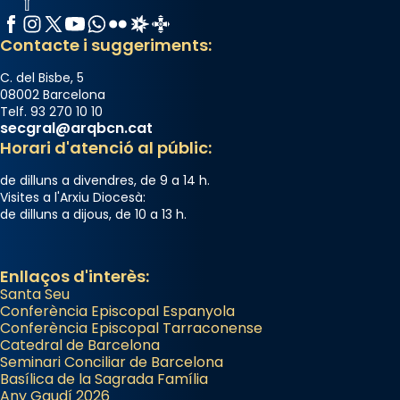
Facebook
Instagram
X / Twitter
YouTube
WhatsApp
Flickr
Radio Estel
Catalunya Cristiana
Contacte i suggeriments:
C. del Bisbe, 5
08002 Barcelona
Telf. 93 270 10 10
secgral@arqbcn.cat
Horari d'atenció al públic:
de dilluns a divendres, de 9 a 14 h.
Visites a l'Arxiu Diocesà:
de dilluns a dijous, de 10 a 13 h.
Enllaços d'interès:
Santa Seu
Conferència Episcopal Espanyola
Conferència Episcopal Tarraconense
Catedral de Barcelona
Seminari Conciliar de Barcelona
Basílica de la Sagrada Família
Any Gaudí 2026