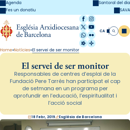
Agenda
Santoral del dia
SAVA
Fes un donatiu
Facebook
Instagram
X / Twitter
YouTube
CA
Me
Cerca
WhatsApp
Flickr
Radio Estel
Catalunya Cristi
Home
Notícies
El servei de ser monitor
El servei de ser monitor
Responsables de centres d’esplai de la
Fundació Pere Tarrés han participat el cap
de setmana en un programa per
aprofundir en l’educació, l’espiritualitat i
l’acció social
18 Febr, 2019
Església de Barcelona