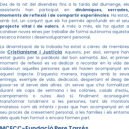
Des de la nit del divendres fins a la tarda del diumenge, els
assistents han participat en
dinàmiques, xerrades
moments de reflexió i de compartir experiències
. Ha estat,
amb tot, un conjunt que els ha permès aprofundir en el seu
projecte vital i de valors
. A més a més, els ha ajudat a
conèixer noves eines per treballar de forma autònoma aquesta
recerca interior i desenvolupament personal.
La dinamització de la trobada ha estat a càrrec de membres
Cristianisme i Justícia
de
. Aquests, per això, sempre han
estat guiats per la paràbola del bon samarità. Així, el primer
moment de reflexió es va dedicar a recordar en la vida de
cadascun aquelles persones que els havien acompanyat en
aquest trajecte. D’aquesta manera, inspirats amb la seva
entrega, exemple de vida, dedicació, despertant el desig de
posar-se al servei dels altres. Un servei que s’ha formalitzat
durant els caps de setmana i les colònies, casals d’estiu,
campaments o rutes. Això sí, finalment aconseguint
transformar totalment a les persones, tant als monitors
mateixos com als infants i joves que han acompanyat en el
seu procés de creixement personal, a les famílies i els entorns
dels quals han format o encara formen part.
MCECC-Fundació Pere Tarrés