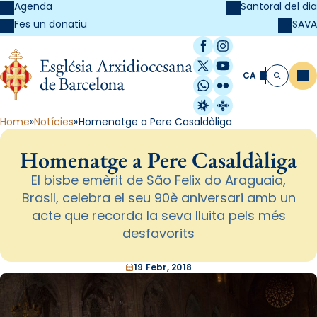
Agenda
Santoral del dia
SAVA
Fes un donatiu
Facebook
Instagram
X / Twitter
YouTube
CA
Me
Cerca
WhatsApp
Flickr
Radio Estel
Catalunya Cristi
Home
Notícies
Homenatge a Pere Casaldàliga
Homenatge a Pere Casaldàliga
El bisbe emèrit de São Felix do Araguaia,
Brasil, celebra el seu 90è aniversari amb un
acte que recorda la seva lluita pels més
desfavorits
19 Febr, 2018