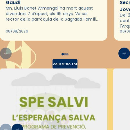
Gaudí
Sec
Mn. Lluís Bonet Armengol ha mort aquest
Jov
divendres 7 d’agost, als 95 anys. Va ser
Del 2
rector de la parròquia de la Sagrada Família
cent
de Barcelona durant 25 anys, entre 1993 i
l'Ar
2018,…
08/08/2026
les 
06/0
pel 
Veure-ho tot