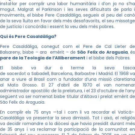
instal·lar per complir una labor humanitària i d’on ja no s’ha
mogut. Malgrat el Parkinson i les seves dificultats de parla i
moviments, el bisbe Pere Casaldàliga, segueix al peu del canó
de la seva lluita en favor dels més desafavorits, el seu missatge
de justícia i concòrdia i essent la veu dels més pobres.
Qui és Pere Casaldàliga?
Pere Casaldàliga, conegut com el Pere de Cal Lleter de
Balsareny, bisbe – ara emèrit – de
São Felix do Araguaia
, é
pare de la Teologia de l’Alliberament
i el bisbe dels Pobres.
El bisbe va dur a terme la seva tasca
de sacerdot a Sabadell, Barcelona, Barbastre i Madrid. El 1968 va
anar a viure al Brasil com a fundador d’una missió claretiana
al Mato Grosso. El 27 d’abril de 1970 el van nomenar
administrador apostòlic de la prelatura, i el 23 d’octubre de l’any
següent va ser nomenat bisbe titular d’Altava i prelat emèrit de
São Felix do Araguaia.
En complir els 75 anys —tal i com li va recordar el Vaticà-
Casaldàliga va presentar la seva dimissió. Tot i això, el religiós
va decidir romandre a la diòcesi que havia presidit durant més
de 35 anys i va reclamar la participació de la comunitat en