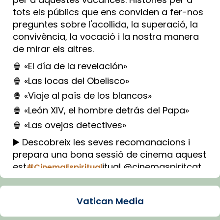
tots els públics que ens conviden a fer-nos
preguntes sobre l'acollida, la superació, la
convivència, la vocació i la nostra manera
de mirar els altres.
🍿 «El día de la revelación»
🍿 «Las locas del Obelisco»
🍿 «Viaje al país de los blancos»
🍿 «León XIV, el hombre detrás del Papa»
🍿 «Las ovejas detectives»
▶️ Descobreix les seves recomanacions i
prepara una bona sessió de cinema aquest
est
itual @cinemaspiritcat
#CinemaEspiritual
Imatge: Generada amb IA (OpenAI)
Video
Vatican Media
View on Facebook
·
Share