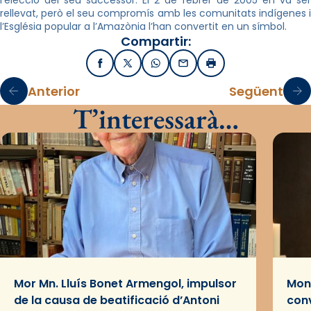
l’elecció del seu successor. El 2 de febrer de 2005 en va ser
rellevat, però el seu compromís amb les comunitats indígenes i
l’Església popular a l’Amazònia l’han convertit en un símbol.
Compartir:
Facebook
X / Twitter
WhatsApp
Email
Imprimir
Anterior
Següent
T’interessarà…
Mor Mn. Lluís Bonet Armengol, impulsor
Mons
de la causa de beatificació d’Antoni
conv