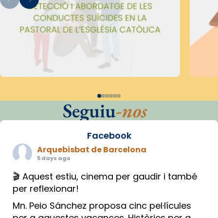
Seguiu
-nos
Facebook
Arquebisbat de Barcelona
5 days ago
🎬 Aquest estiu, cinema per gaudir i també
per reflexionar!
Mn. Peio Sánchez proposa cinc pel·lícules
per a aquestes vacances. Històries per a