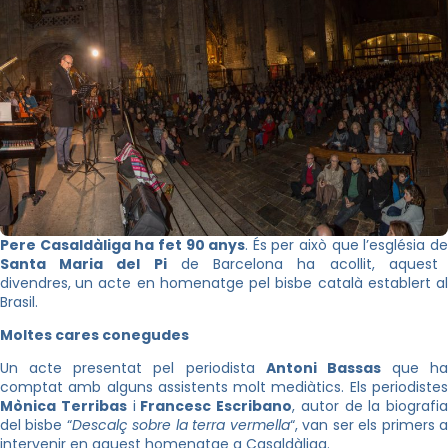
Pere Casaldàliga ha fet 90 anys
. És per això que l’església d
Santa Maria del Pi
de Barcelona ha acollit, aquest
divendres,
un acte en homenatge pel bisbe català establert a
Brasil.
Moltes cares conegudes
Un acte presentat pel periodista
Antoni Bassas
que ha
comptat amb alguns assistents molt mediàtics. Els periodistes
Mònica Terribas
i
Francesc Escribano
, autor de la biografia
del bisbe “
Descalç sobre la terra vermella
“, van ser els primers 
intervenir en aquest homenatge a Casaldàliga.