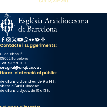
(Jn 12,24-26)
comitè organitzador de la visita apostòlica
del Sant Pare Lleó XIV a Barcelona, i als
col·laboradors, a la Catedral de Barcelona.
L’arquebisbe de Barcelona, el cardenal Joan
Josep Omella, ha presidit la missa i l’ha
concelebrat el bisbe auxiliar de Barcelona,
Facebook
Instagram
X / Twitter
YouTube
WhatsApp
Flickr
Radio Estel
Catalunya Cristiana
Mons. David Abadías.
Contacte i suggeriments:
📸 Dr. G. Simón
C. del Bisbe, 5
Photo
08002 Barcelona
Telf. 93 270 10 10
View on Facebook
·
Share
secgral@arqbcn.cat
Horari d'atenció al públic:
Arquebisbat de Barcelona
de dilluns a divendres, de 9 a 14 h.
2 weeks ago
Visites a l'Arxiu Diocesà:
de dilluns a dijous, de 10 a 13 h.
Memòria de les santes Juliana i
Semproniana, verges i màrtirs.
Acompanyant la història de sant Cugat, a