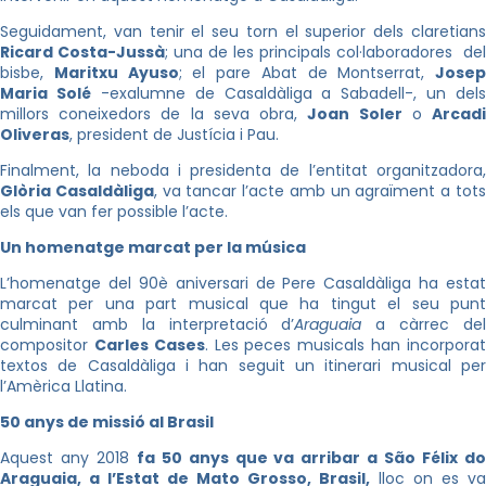
Seguidament, van tenir el seu torn el superior dels claretians
Ricard Costa-Jussà
; una de les principals col·laboradores del
bisbe,
Maritxu Ayuso
; el pare Abat de Montserrat,
Josep
Maria Solé
-exalumne de Casaldàliga a Sabadell-, un dels
millors coneixedors de la seva obra,
Joan Soler
o
Arcad
Oliveras
, president de Justícia i Pau.
Finalment, la neboda i presidenta de l’entitat organitzadora,
Glòria Casaldàliga
, va tancar l’acte amb un agraïment a tot
els que van fer possible l’acte.
Un homenatge marcat per la música
L’homenatge del 90è aniversari de Pere Casaldàliga ha estat
marcat per una part musical que ha tingut el seu punt
culminant amb la interpretació d’
Araguaia
a càrrec de
compositor
Carles Cases
. Les peces musicals han incorpora
textos de Casaldàliga i han seguit un itinerari musical per
l’Amèrica Llatina.
50 anys de missió al Brasil
Aquest any 2018
fa 50 anys que va arribar a São Félix do
Araguaia, a l’Estat de Mato Grosso, Brasil,
lloc on es va