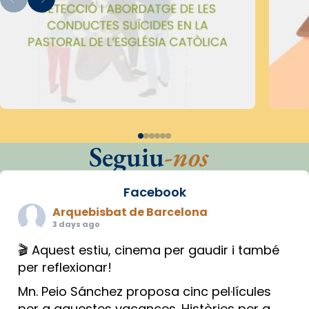
Seguiu
-nos
Facebook
Arquebisbat de Barcelona
3 days ago
🎬 Aquest estiu, cinema per gaudir i també
per reflexionar!
Mn. Peio Sánchez proposa cinc pel·lícules
per a aquestes vacances. Històries per a