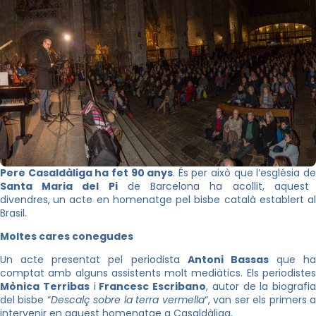
Pere Casaldàliga ha fet 90 anys
. És per això que l’església d
Santa Maria del Pi
de Barcelona ha acollit, aquest
divendres,
un acte en homenatge pel bisbe català establert a
Brasil.
Moltes cares conegudes
Un acte presentat pel periodista
Antoni Bassas
que ha
comptat amb alguns assistents molt mediàtics. Els periodistes
Mònica Terribas
i
Francesc Escribano
, autor de la biografia
del bisbe “
Descalç sobre la terra vermella
“, van ser els primers 
intervenir en aquest homenatge a Casaldàliga.