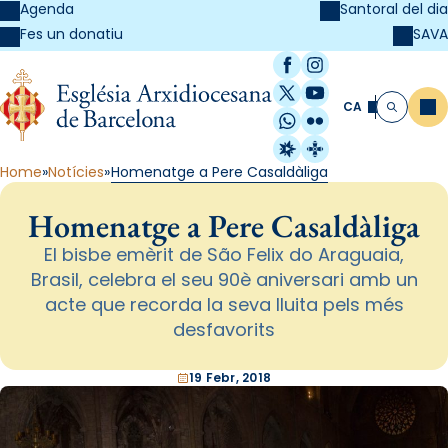
Agenda
Santoral del dia
SAVA
Fes un donatiu
Facebook
Instagram
X / Twitter
YouTube
CA
Me
Cerca
WhatsApp
Flickr
Radio Estel
Catalunya Cristi
Home
Notícies
Homenatge a Pere Casaldàliga
Homenatge a Pere Casaldàliga
El bisbe emèrit de São Felix do Araguaia,
Brasil, celebra el seu 90è aniversari amb un
acte que recorda la seva lluita pels més
desfavorits
19 Febr, 2018