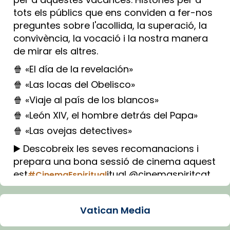
tots els públics que ens conviden a fer-nos
preguntes sobre l'acollida, la superació, la
convivència, la vocació i la nostra manera
de mirar els altres.
🍿 «El día de la revelación»
🍿 «Las locas del Obelisco»
🍿 «Viaje al país de los blancos»
🍿 «León XIV, el hombre detrás del Papa»
🍿 «Las ovejas detectives»
▶️ Descobreix les seves recomanacions i
prepara una bona sessió de cinema aquest
est
itual @cinemaspiritcat
#CinemaEspiritual
Imatge: Generada amb IA (OpenAI)
Video
Vatican Media
View on Facebook
·
Share