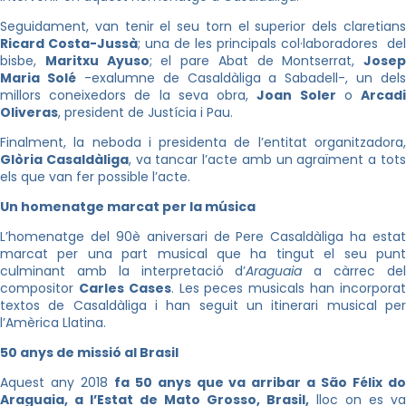
Seguidament, van tenir el seu torn el superior dels claretians
Ricard Costa-Jussà
; una de les principals col·laboradores del
bisbe,
Maritxu Ayuso
; el pare Abat de Montserrat,
Josep
Maria Solé
-exalumne de Casaldàliga a Sabadell-, un dels
millors coneixedors de la seva obra,
Joan Soler
o
Arcad
Oliveras
, president de Justícia i Pau.
Finalment, la neboda i presidenta de l’entitat organitzadora,
Glòria Casaldàliga
, va tancar l’acte amb un agraïment a tot
els que van fer possible l’acte.
Un homenatge marcat per la música
L’homenatge del 90è aniversari de Pere Casaldàliga ha estat
marcat per una part musical que ha tingut el seu punt
culminant amb la interpretació d’
Araguaia
a càrrec de
compositor
Carles Cases
. Les peces musicals han incorpora
textos de Casaldàliga i han seguit un itinerari musical per
l’Amèrica Llatina.
50 anys de missió al Brasil
Aquest any 2018
fa 50 anys que va arribar a São Félix do
Araguaia, a l’Estat de Mato Grosso, Brasil,
lloc on es va