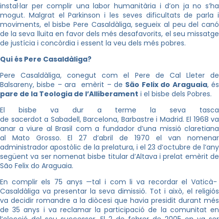
instal·lar per complir una labor humanitària i d’on ja no s’ha
mogut. Malgrat el Parkinson i les seves dificultats de parla i
moviments, el bisbe Pere Casaldàliga, segueix al peu del canó
de la seva lluita en favor dels més desafavorits, el seu missatge
de justícia i concòrdia i essent la veu dels més pobres.
Qui és Pere Casaldàliga?
Pere Casaldàliga, conegut com el Pere de Cal Lleter de
Balsareny, bisbe – ara emèrit – de
São Felix do Araguaia
, é
pare de la Teologia de l’Alliberament
i el bisbe dels Pobres.
El bisbe va dur a terme la seva tasca
de sacerdot a Sabadell, Barcelona, Barbastre i Madrid. El 1968 va
anar a viure al Brasil com a fundador d’una missió claretiana
al Mato Grosso. El 27 d’abril de 1970 el van nomenar
administrador apostòlic de la prelatura, i el 23 d’octubre de l’any
següent va ser nomenat bisbe titular d’Altava i prelat emèrit de
São Felix do Araguaia.
En complir els 75 anys —tal i com li va recordar el Vaticà-
Casaldàliga va presentar la seva dimissió. Tot i això, el religiós
va decidir romandre a la diòcesi que havia presidit durant més
de 35 anys i va reclamar la participació de la comunitat en