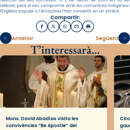
l’elecció del seu successor. El 2 de febrer de 2005 en va ser
rellevat, però el seu compromís amb les comunitats indígenes i
l’Església popular a l’Amazònia l’han convertit en un símbol.
Compartir:
Facebook
X / Twitter
WhatsApp
Email
Imprimir
Anterior
Següent
T’interessarà…
Mons. David Abadías visita les
Cinc
convivències “Be Apostle” del
gaud