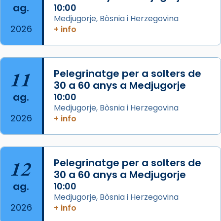
ag.
comitè organitzador de la visita apostòlica
10:00
Medjugorje, Bòsnia i Herzegovina
del Sant Pare Lleó XIV a Barcelona, i als
2026
+ info
col·laboradors, a la Catedral de Barcelona.
L’arquebisbe de Barcelona, el cardenal Joan
Josep Omella, ha presidit la missa i l’ha
11
Pelegrinatge per a solters de
concelebrat el bisbe auxiliar de Barcelona,
30 a 60 anys a Medjugorje
Mons. David Abadías.
ag.
10:00
📸 Dr. G. Simón
Medjugorje, Bòsnia i Herzegovina
2026
+ info
Photo
View on Facebook
·
Share
12
Pelegrinatge per a solters de
Arquebisbat de Barcelona
2 weeks ago
30 a 60 anys a Medjugorje
ag.
10:00
Memòria de les santes Juliana i
Medjugorje, Bòsnia i Herzegovina
Semproniana, verges i màrtirs.
2026
+ info
Acompanyant la història de sant Cugat, a