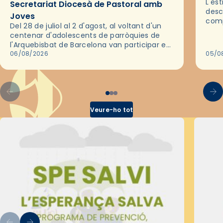
L'es
Secretariat Diocesà de Pastoral amb
desc
Joves
comp
Del 28 de juliol al 2 d'agost, al voltant d'un
deix
centenar d'adolescents de parròquies de
trav
l'Arquebisbat de Barcelona van participar en
les convivències Be Apostle, organitzades
06/08/2026
05/0
pel Secretariat Diocesà de Pastoral amb…
Veure-ho tot