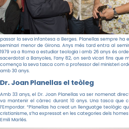
passar la seva infantesa a Berges. Planellas sempre ha es
seminari menor de Girona. Anys més tard entra al seminari
1979 va a Roma a estudiar teologia i amb 26 anys és orde
sacerdotal a Banyoles, l’any 82, on serà vicari fins que ma
comença la seva tasca com a professor del ministeri orden
amb 30 anys.
Dr. Joan Planellas el teòleg
Amb 33 anys, el Dr. Joan Planellas va ser nomenat directo
va mantenir el càrrec durant 10 anys. Una tasca que 
l’Empordar. “Planellas ha creat un llenguatge teològic qu
cristianisme, s’ha expressat en les categories dels homes
Emili Marlés.