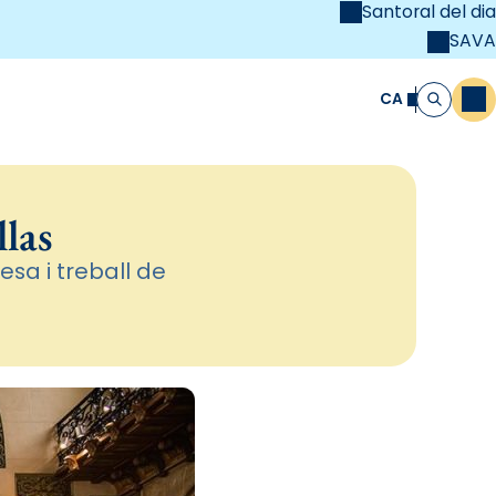
Santoral del dia
SAVA
el
unya Cristiana
CA
M
Cerca
las
esa i treball de