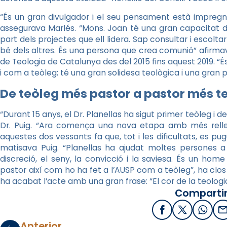
“És un gran divulgador i el seu pensament està impregna
assegurava Marlés. “Mons. Joan té una gran capacitat d
part dels projectes que ell lidera. Sap consultar i escoltar 
bé dels altres. És una persona que crea comunió” afirmav
de Teologia de Catalunya des del 2015 fins aquest 2019. 
i com a teòleg; té una gran solidesa teològica i una gran 
De teòleg més pastor a pastor més t
“Durant 15 anys, el Dr. Planellas ha sigut primer teòleg i
Dr. Puig. “Ara comença una nova etapa amb més relle
aquestes dos vessants fa que, tot i les dificultats, es pu
matisava Puig. “Planellas ha ajudat moltes persones a 
discreció, el seny, la convicció i la saviesa. És un hom
pastor així com ho ha fet a l’AUSP com a teòleg”, ha clos
ha acabat l’acte amb una gran frase: “El cor de la teologi
Compartir
Facebook
X / Twitter
What
E
Anterior