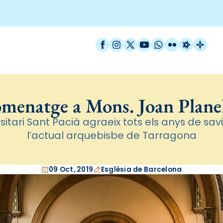
Facebook
Instagram
X / Twitter
YouTube
WhatsApp
Flickr
Radio Est
Catal
menatge a Mons. Joan Planel
sitari Sant Pacià agraeix tots els anys de savi
l’actual arquebisbe de Tarragona
09 Oct, 2019
Església de Barcelona