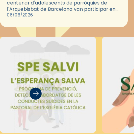
centenar d'adolescents de parròquies de
l'Arquebisbat de Barcelona van participar en
les convivències Be Apostle, organitzades pel
06/08/2026
Secretariat Diocesà de Pastoral amb…