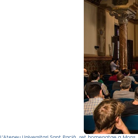
L’Ateneu Universitari Sant Pacià ret homenatge a Mons.