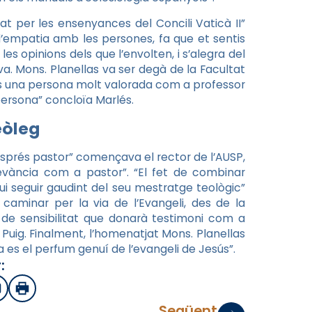
t per les ensenyances del Concili Vaticà II”
’empatia amb les persones, fa que et sentis
les opinions dels que l’envolten, i s’alegra del
a. Mons. Planellas va ser degà de la Facultat
“És una persona molt valorada com a professor
persona” concloïa Marlés.
eòleg
 després pastor” començava el rector de l’AUSP,
vància com a pastor”. “El fet de combinar
gui seguir gaudint del seu mestratge teològic”
caminar per la via de l’Evangeli, des de la
e de sensibilitat que donarà testimoni com a
 Puig. Finalment, l’homenatjat Mons. Planellas
a es el perfum genuí de l’evangeli de Jesús”.
:
sApp
mail
Imprimir
Següent