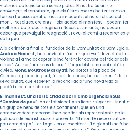
demanen els humils i els pobres de la terra. El reclamen les
víctimes de la violència sense pietat. El nostre és un no
convençut el terrorisme, que els últims mesos ha ferit massa
terres i ha assassinat a massa innocents, al nord i al sud del
món”.” Nosaltres, creients – així acaba el manifest – podem fer
molt més de el que imaginem. Resar, estar junts, no podem
deixar que prevalgui la resignació”. I avui el camí a recórrer és el
de la pau.
A la cerimònia final, el fundador de la Comunitat de Sant’Egidio,
Andrea Riccardi
, ha convidat a “no resignar-se” davant de la
violència i a “no acceptar la indiferència” davant del “dolor dels
altres”. Cal ser “artesans de pau”. L’arquebisbe armeni catòlic
d’Alep,
Mons. Boutros Marayati
, ha portat a la plaça de
Osnabruc, plena de gent, “el crit de dones, homes i nens” de la
seva ciutat, que esperen la reconciliació “una nova vida al
perdó i a la reconciliació “.
El manifest, una forta crida a obrir amb urgència nous
“Camins de pau”
, ha estat signat pels líders religiosos i lliurat a
un grup de nens de tots els continents, que en una
commovedora processó l’han confiat als representants de la
política i de les institucions presents: “El món té necessitat de
pau com de pa”, -es llegeix en el manifest- “La globalització ha
aconseguit unir economia però no els cors”. Per a les religions