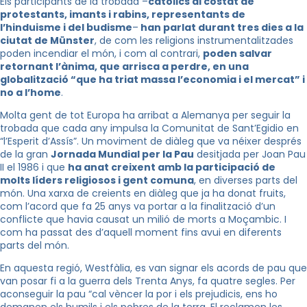
Els participants de la trobada –
catòlics al costat de
protestants, imants i rabins, representants de
l’hinduisme i del budisme
–
han parlat durant tres dies a la
ciutat de Münster
, de com les religions instrumentalitzades
poden incendiar el món, i com al contrari,
poden salvar
retornant l’ànima, que arrisca a perdre, en una
globalització “que ha triat massa l’economia i el mercat” i
no a l’home
.
Molta gent de tot Europa ha arribat a Alemanya per seguir la
trobada que cada any impulsa la Comunitat de Sant’Egidio en
“l’Esperit d’Assís”. Un moviment de diàleg que va néixer després
de la gran
Jornada Mundial per la Pau
desitjada per Joan Pau
II el 1986 i que
ha anat creixent amb la participació de
molts líders religiosos i gent comuna
, en diverses parts del
món. Una xarxa de creients en diàleg que ja ha donat fruits,
com l’acord que fa 25 anys va portar a la finalització d’un
conflicte que havia causat un milió de morts a Moçambic. I
com ha passat des d’aquell moment fins avui en diferents
parts del món.
En aquesta regió, Westfàlia, es van signar els acords de pau que
van posar fi a la guerra dels Trenta Anys, fa quatre segles. Per
aconseguir la pau “cal vèncer la por i els prejudicis, ens ho