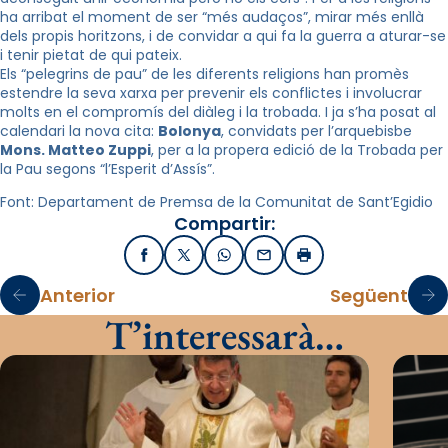
ha arribat el moment de ser “més audaços”, mirar més enllà
dels propis horitzons, i de convidar a qui fa la guerra a aturar-se
i tenir pietat de qui pateix.
Els “pelegrins de pau” de les diferents religions han promès
estendre la seva xarxa per prevenir els conflictes i involucrar
molts en el compromís del diàleg i la trobada. I ja s’ha posat al
calendari la nova cita:
Bolonya
, convidats per l’arquebisbe
Mons. Matteo Zuppi
, per a la propera edició de la Trobada per
la Pau segons “l’Esperit d’Assís”.
Font: Departament de Premsa de la Comunitat de Sant’Egidio
Compartir:
Facebook
X / Twitter
WhatsApp
Email
Imprimir
Anterior
Següent
T’interessarà…