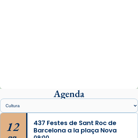
07/carmina-historia-depresion-papa-viaje-
espana-testimoni...
Photo
View on Facebook
·
Share
Arquebisbat de Barcelona
2 weeks ago
«Avui les santes Juliana i Semproniana ens
ajuden a alçar la mirada»
Mons. Sergi Gordo, bisbe de Tortosa, ha
presidit aquest 27 de juliol la missa de Les
Agenda
Santes de Mataró.
🔗
tinyurl.com/cvu5jmbk
📸 J. Merino
12
437 Festes de Sant Roc de
Barcelona a la plaça Nova
Photo
ag.
09:00