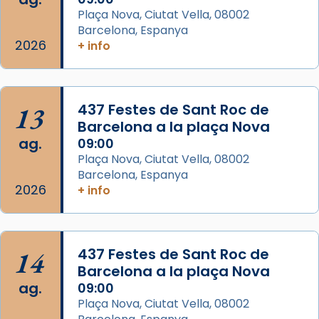
View on Facebook
·
Share
Plaça Nova, Ciutat Vella, 08002
Barcelona, Espanya
Arquebisbat de Barcelona
2026
is at Catedral
+ info
de Barcelona.
2 weeks ago
Aquest dilluns, 27 de juliol, ha tingut lloc la
13
437 Festes de Sant Roc de
missa d’acció de gràcies en agraïment al
Barcelona a la plaça Nova
comitè organitzador de la visita apostòlica
ag.
09:00
del Sant Pare Lleó XIV a Barcelona, i als
Plaça Nova, Ciutat Vella, 08002
col·laboradors, a la Catedral de Barcelona.
Barcelona, Espanya
L’arquebisbe de Barcelona, el cardenal Joan
2026
+ info
Josep Omella, ha presidit la missa i l’ha
concelebrat el bisbe auxiliar de Barcelona,
Mons. David Abadías.
14
437 Festes de Sant Roc de
📸 Dr. G. Simón
Barcelona a la plaça Nova
ag.
09:00
Photo
Plaça Nova, Ciutat Vella, 08002
View on Facebook
·
Share