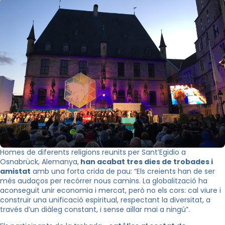
Homes de diferents religions reunits per Sant’Egidio a
Osnabrück, Alemanya,
han acabat tres dies de trobades i
amistat
amb una forta crida de pau: “Els creients han de ser
més audaços per recórrer nous camins. La globalització ha
aconseguit unir economia i mercat, però no els cors: cal viure i
construir una unificació espiritual, respectant la diversitat, a
través d’un diàleg constant, i sense aïllar mai a ningú”.