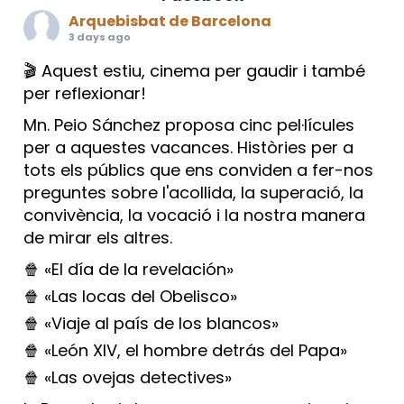
Arquebisbat de Barcelona
3 days ago
🎬 Aquest estiu, cinema per gaudir i també
per reflexionar!
Mn. Peio Sánchez proposa cinc pel·lícules
per a aquestes vacances. Històries per a
tots els públics que ens conviden a fer-nos
preguntes sobre l'acollida, la superació, la
convivència, la vocació i la nostra manera
de mirar els altres.
🍿 «El día de la revelación»
🍿 «Las locas del Obelisco»
🍿 «Viaje al país de los blancos»
🍿 «León XIV, el hombre detrás del Papa»
🍿 «Las ovejas detectives»