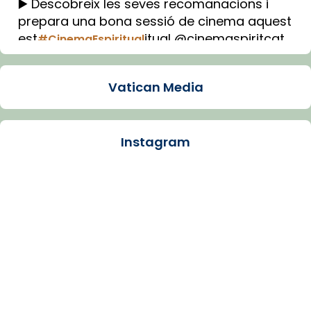
▶️ Descobreix les seves recomanacions i
prepara una bona sessió de cinema aquest
est
itual @cinemaspiritcat
#CinemaEspiritual
Imatge: Generada amb IA (OpenAI)
Video
Vatican Media
View on Facebook
·
Share
Instagram
Arquebisbat de Barcelona
1 week ago
La Carmina va patir depressió. Fa gairebé
dos mesos, a l'Estadi Lluís Companys, la
jove va fer arribar el seu testimoni al papa
Lleó XIV.
Recupera l'entrevista comp
Vatican
tican News 👇
News
www.vaticannews.va/es/iglesia/news/2026-