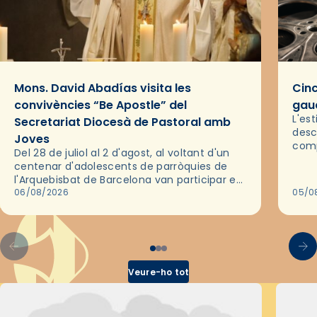
Mons. David Abadías visita les
Cinc
convivències “Be Apostle” del
gaud
L'es
Secretariat Diocesà de Pastoral amb
desc
Joves
comp
Del 28 de juliol al 2 d'agost, al voltant d'un
deix
centenar d'adolescents de parròquies de
trav
l'Arquebisbat de Barcelona van participar en
les convivències Be Apostle, organitzades
06/08/2026
05/0
pel Secretariat Diocesà de Pastoral amb…
Veure-ho tot