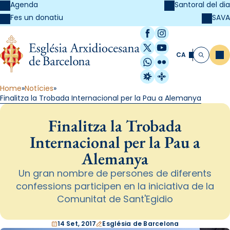
Agenda
Santoral del dia
SAVA
Fes un donatiu
Facebook
Instagram
X / Twitter
YouTube
CA
Me
Cerca
WhatsApp
Flickr
Radio Estel
Catalunya Cristi
Home
Notícies
Finalitza la Trobada Internacional per la Pau a Alemanya
Finalitza la Trobada
Internacional per la Pau a
Alemanya
Un gran nombre de persones de diferents
confessions participen en la iniciativa de la
Comunitat de Sant'Egidio
14 Set, 2017
Església de Barcelona