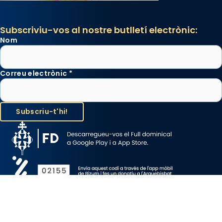
Subscriviu-vos al nostre butlletí electrònic:
Nom
Correu electrònic
*
Avís Legal
Protecció de Dades
Política de Cookies
Canal de denúncia
Copyright 2026 ©ARQUEBISBAT DE BARCELONA, tots els drets