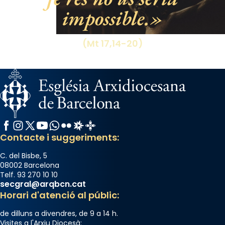
impossible.
(Mt 17,14-20)
Facebook
Instagram
X / Twitter
YouTube
WhatsApp
Flickr
Radio Estel
Catalunya Cristiana
Contacte i suggeriments:
C. del Bisbe, 5
08002 Barcelona
Telf. 93 270 10 10
secgral@arqbcn.cat
Horari d'atenció al públic:
de dilluns a divendres, de 9 a 14 h.
Visites a l'Arxiu Diocesà: