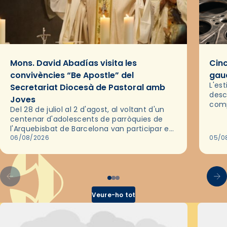
Mons. David Abadías visita les
Cinc
convivències “Be Apostle” del
gaud
L'es
Secretariat Diocesà de Pastoral amb
desc
Joves
comp
Del 28 de juliol al 2 d'agost, al voltant d'un
deix
centenar d'adolescents de parròquies de
trav
l'Arquebisbat de Barcelona van participar en
les convivències Be Apostle, organitzades
06/08/2026
05/0
pel Secretariat Diocesà de Pastoral amb…
Veure-ho tot