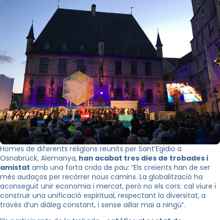
Homes de diferents religions reunits per Sant’Egidio a
Osnabrück, Alemanya,
han acabat tres dies de trobades i
amistat
amb una forta crida de pau: “Els creients han de ser
més audaços per recórrer nous camins. La globalització ha
aconseguit unir economia i mercat, però no els cors: cal viure i
construir una unificació espiritual, respectant la diversitat, a
través d’un diàleg constant, i sense aïllar mai a ningú”.