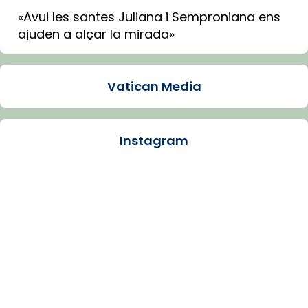
«Avui les santes Juliana i Semproniana ens
ajuden a alçar la mirada»
Mons. Sergi Gordo, bisbe de Tortosa, ha
presidit aquest 27 de juliol la missa de Les
Vatican Media
Santes de Mataró.
🔗
tinyurl.com/cvu5jmbk
📸 J. Merino
Instagram
Photo
View on Facebook
·
Share
Arquebisbat de Barcelona
is at Catedral
de Barcelona.
1 week ago
Aquest dilluns, 27 de juliol, ha tingut lloc la
missa d’acció de gràcies en agraïment al
comitè organitzador de la visita apostòlica