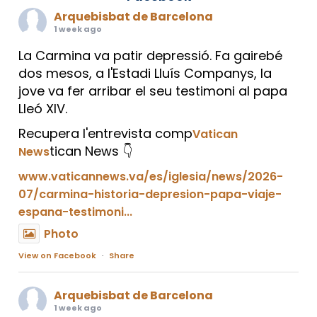
Arquebisbat de Barcelona
1 week ago
La Carmina va patir depressió. Fa gairebé
dos mesos, a l'Estadi Lluís Companys, la
jove va fer arribar el seu testimoni al papa
Lleó XIV.
Recupera l'entrevista comp
Vatican
tican News 👇
News
www.vaticannews.va/es/iglesia/news/2026-
07/carmina-historia-depresion-papa-viaje-
espana-testimoni...
Photo
View on Facebook
·
Share
Arquebisbat de Barcelona
1 week ago