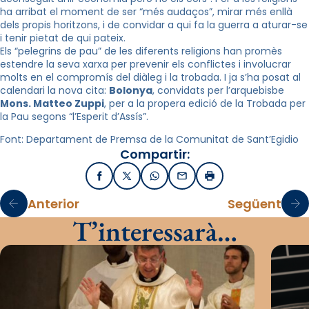
ha arribat el moment de ser “més audaços”, mirar més enllà
dels propis horitzons, i de convidar a qui fa la guerra a aturar-se
i tenir pietat de qui pateix.
Els “pelegrins de pau” de les diferents religions han promès
estendre la seva xarxa per prevenir els conflictes i involucrar
molts en el compromís del diàleg i la trobada. I ja s’ha posat al
calendari la nova cita:
Bolonya
, convidats per l’arquebisbe
Mons. Matteo Zuppi
, per a la propera edició de la Trobada per
la Pau segons “l’Esperit d’Assís”.
Font: Departament de Premsa de la Comunitat de Sant’Egidio
Compartir:
Facebook
X / Twitter
WhatsApp
Email
Imprimir
Anterior
Següent
T’interessarà…