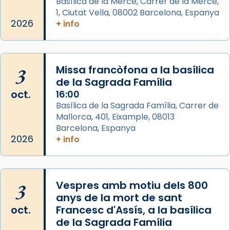
gran a Mataró.
Basílica de la Mercè, Carrer de la Mercè,
1, Ciutat Vella, 08002 Barcelona, Espanya
«Si vols saber què és calor, ves per les
2026
+ info
Santes a Mataró»🥵.
Photo
View on Facebook
·
Share
3
Missa francòfona a la basílica
de la Sagrada Família
Arquebisbat de Barcelona
oct.
16:00
2 weeks ago
Basílica de la Sagrada Família, Carrer de
Mallorca, 401, Eixample, 08013
Jaume, fill de Zebedeu, és juntament amb el
Barcelona, Espanya
seu germà Joan i Pere un dels que
2026
+ info
acompanyava més de prop Jesús.
Segons el llibre dels Fets (12,2) fou el primer
apòstol màrtir, decapitat a Jerusalem per
3
Vespres amb motiu dels 800
Herodes Agripa (vers l'any 44).
anys de la mort de sant
Patró de Galícia, després de les invasions
oct.
Francesc d'Assís, a la basílica
musulmanes fou venerat com a patró dels
de la Sagrada Família