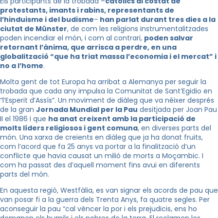
Els participants de la trobada –
catòlics al costat de
protestants, imants i rabins, representants de
l’hinduisme i del budisme
–
han parlat durant tres dies a la
ciutat de Münster
, de com les religions instrumentalitzades
poden incendiar el món, i com al contrari,
poden salvar
retornant l’ànima, que arrisca a perdre, en una
globalització “que ha triat massa l’economia i el mercat” i
no a l’home
.
Molta gent de tot Europa ha arribat a Alemanya per seguir la
trobada que cada any impulsa la Comunitat de Sant’Egidio en
“l’Esperit d’Assís”. Un moviment de diàleg que va néixer després
de la gran
Jornada Mundial per la Pau
desitjada per Joan Pau
II el 1986 i que
ha anat creixent amb la participació de
molts líders religiosos i gent comuna
, en diverses parts del
món. Una xarxa de creients en diàleg que ja ha donat fruits,
com l’acord que fa 25 anys va portar a la finalització d’un
conflicte que havia causat un milió de morts a Moçambic. I
com ha passat des d’aquell moment fins avui en diferents
parts del món.
En aquesta regió, Westfàlia, es van signar els acords de pau que
van posar fi a la guerra dels Trenta Anys, fa quatre segles. Per
aconseguir la pau “cal vèncer la por i els prejudicis, ens ho