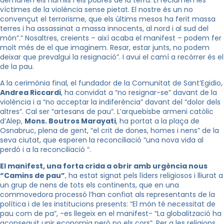
demanen els humils i els pobres de la terra. El reclamen les
víctimes de la violència sense pietat. El nostre és un no
convençut el terrorisme, que els últims mesos ha ferit massa
terres i ha assassinat a massa innocents, al nord i al sud del
món”.” Nosaltres, creients – així acaba el manifest – podem fer
molt més de el que imaginem. Resar, estar junts, no podem
deixar que prevalgui la resignació”. I avui el camí a recórrer és el
de la pau.
A la cerimònia final, el fundador de la Comunitat de Sant’Egidio,
Andrea Riccardi
, ha convidat a “no resignar-se” davant de la
violència i a “no acceptar la indiferència” davant del “dolor dels
altres”. Cal ser “artesans de pau”. L’arquebisbe armeni catòlic
d’Alep,
Mons. Boutros Marayati
, ha portat a la plaça de
Osnabruc, plena de gent, “el crit de dones, homes i nens” de la
seva ciutat, que esperen la reconciliació “una nova vida al
perdó i a la reconciliació “.
El manifest, una forta crida a obrir amb urgència nous
“Camins de pau”
, ha estat signat pels líders religiosos i lliurat a
un grup de nens de tots els continents, que en una
commovedora processó l’han confiat als representants de la
política i de les institucions presents: “El món té necessitat de
pau com de pa”, -es llegeix en el manifest- “La globalització ha
aconseguit unir economia però no els cors”. Per a les religions