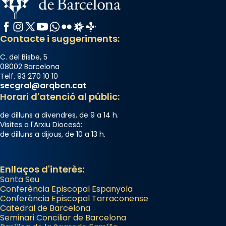
Facebook
Instagram
X / Twitter
YouTube
WhatsApp
Flickr
Radio Estel
Catalunya Cristiana
Contacte i suggeriments:
C. del Bisbe, 5
08002 Barcelona
Telf. 93 270 10 10
secgral@arqbcn.cat
Horari d'atenció al públic:
de dilluns a divendres, de 9 a 14 h.
Visites a l'Arxiu Diocesà:
de dilluns a dijous, de 10 a 13 h.
Enllaços d'interès:
Santa Seu
Conferència Episcopal Espanyola
Conferència Episcopal Tarraconense
Catedral de Barcelona
Seminari Conciliar de Barcelona