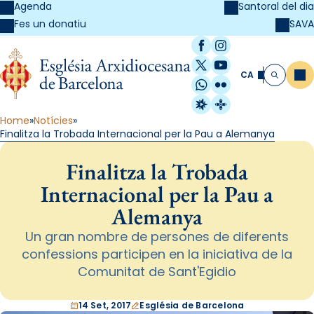
Agenda
Santoral del dia
SAVA
Fes un donatiu
Facebook
Instagram
X / Twitter
YouTube
CA
Me
Cerca
WhatsApp
Flickr
Radio Estel
Catalunya Cristi
Home
Notícies
Finalitza la Trobada Internacional per la Pau a Alemanya
Finalitza la Trobada
Internacional per la Pau a
Alemanya
Un gran nombre de persones de diferents
confessions participen en la iniciativa de la
Comunitat de Sant'Egidio
14 Set, 2017
Església de Barcelona