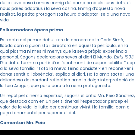
de la seva casa i amics enmig del camp amb els seus tiets, els
nous pares adoptius i la seva cosina. Enmig d’aquesta nova
realitat, la petita protagonista haurà d’adaptar-se a una nova
vida.
Enlluernadora òpera prima
Es tracta del primer debut rere la càmera de la Carla Simó,
lloada com a guionista i directora en aquesta pel·lícula, en la
qual plasma ni més ni menys que la seva pròpia experiència
personal. Segons declaracions seves al diari El Mundo,
Estiu 1993
l’ha dut a terme a partir d’un “sentiment de responsabilitat” cap
a la seva família. “Tota la meva feina consisteix en reconèixer i
donar sentit a l’absència”, explica al diari. Ho fa amb tacte i una
delicadesa desbordant reflectida amb la dolça interpretació de
la Laia Artigas, que posa cara a la nena protagonista.
Un regal pel cinema espiritual, segons el crític
Mn
.
Peio
Sánchez,
que destaca com en un petit itinerari l’espectador percep el
valor de la vida, la lluita per continuar vivint i la família, com a
peça fonamental per superar el dol.
Comentari Mn. Peio