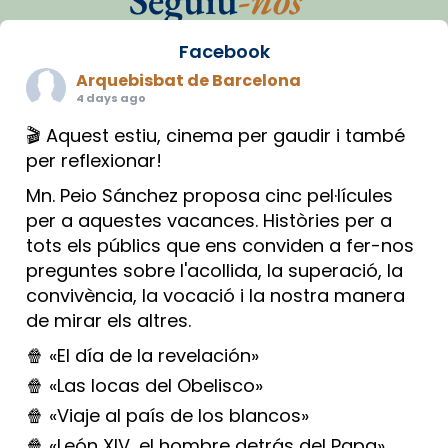
Seguiu
-nos
Facebook
Arquebisbat de Barcelona
4 days ago
🎬 Aquest estiu, cinema per gaudir i també
per reflexionar!
Mn. Peio Sánchez proposa cinc pel·lícules
per a aquestes vacances. Històries per a
tots els públics que ens conviden a fer-nos
preguntes sobre l'acollida, la superació, la
convivència, la vocació i la nostra manera
de mirar els altres.
🍿 «El día de la revelación»
🍿 «Las locas del Obelisco»
🍿 «Viaje al país de los blancos»
🍿 «León XIV, el hombre detrás del Papa»