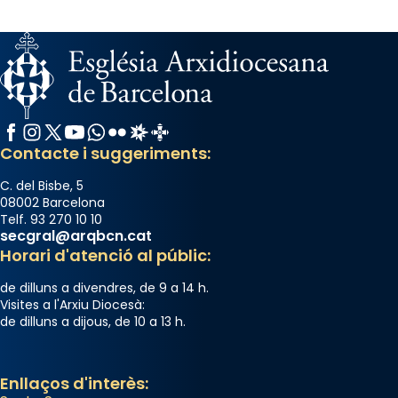
Facebook
Instagram
X / Twitter
YouTube
WhatsApp
Flickr
Radio Estel
Catalunya Cristiana
Contacte i suggeriments:
C. del Bisbe, 5
08002 Barcelona
Telf. 93 270 10 10
secgral@arqbcn.cat
Horari d'atenció al públic:
de dilluns a divendres, de 9 a 14 h.
Visites a l'Arxiu Diocesà:
de dilluns a dijous, de 10 a 13 h.
Enllaços d'interès: