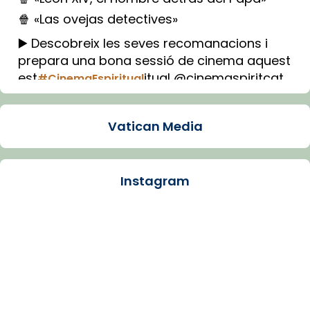
🍿 «Las ovejas detectives»
▶️ Descobreix les seves recomanacions i
prepara una bona sessió de cinema aquest
est
itual @cinemaspiritcat
#CinemaEspiritual
Imatge: Generada amb IA (OpenAI)
Video
Vatican Media
View on Facebook
·
Share
Instagram
Arquebisbat de Barcelona
1 week ago
La Carmina va patir depressió. Fa gairebé
dos mesos, a l'Estadi Lluís Companys, la
jove va fer arribar el seu testimoni al papa
Lleó XIV.
Recupera l'entrevista comp
Vatican