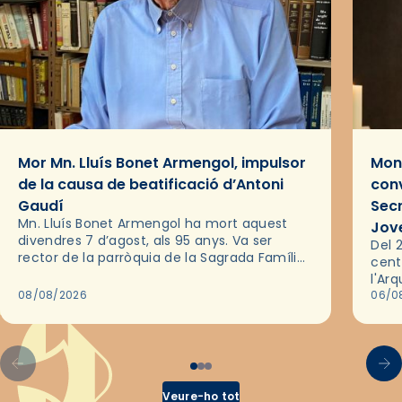
Mor Mn. Lluís Bonet Armengol, impulsor
Mons
de la causa de beatificació d’Antoni
conv
Gaudí
Sec
Mn. Lluís Bonet Armengol ha mort aquest
Jov
divendres 7 d’agost, als 95 anys. Va ser
Del 2
rector de la parròquia de la Sagrada Família
cent
de Barcelona durant 25 anys, entre 1993 i
l'Ar
2018,…
08/08/2026
les 
06/0
pel 
Veure-ho tot