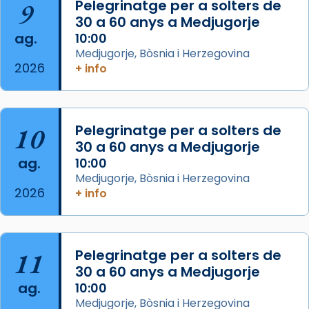
9
Pelegrinatge per a solters de
30 a 60 anys a Medjugorje
Photo
ag.
10:00
View on Facebook
·
Share
Medjugorje, Bòsnia i Herzegovina
2026
+ info
Arquebisbat de Barcelona
is at Catedral
de Barcelona.
2 weeks ago
Aquest dilluns, 27 de juliol, ha tingut lloc la
10
Pelegrinatge per a solters de
missa d’acció de gràcies en agraïment al
30 a 60 anys a Medjugorje
ag.
comitè organitzador de la visita apostòlica
10:00
Medjugorje, Bòsnia i Herzegovina
del Sant Pare Lleó XIV a Barcelona, i als
2026
+ info
col·laboradors, a la Catedral de Barcelona.
L’arquebisbe de Barcelona, el cardenal Joan
Josep Omella, ha presidit la missa i l’ha
11
Pelegrinatge per a solters de
concelebrat el bisbe auxiliar de Barcelona,
30 a 60 anys a Medjugorje
Mons. David Abadías.
ag.
10:00
📸 Dr. G. Simón
Medjugorje, Bòsnia i Herzegovina