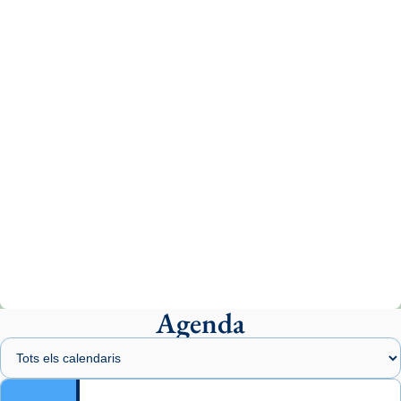
tican News 👇
News
www.vaticannews.va/es/iglesia/news/2026-
07/carmina-historia-depresion-papa-viaje-
espana-testimoni...
Photo
View on Facebook
·
Share
Arquebisbat de Barcelona
2 weeks ago
«Avui les santes Juliana i Semproniana ens
ajuden a alçar la mirada»
Mons. Sergi Gordo, bisbe de Tortosa, ha
presidit aquest 27 de juliol la missa de Les
Agenda
Santes de Mataró.
🔗
tinyurl.com/cvu5jmbk
📸 J. Merino