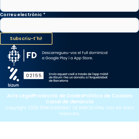
Correu electrònic
*
Avís Legal
Protecció de Dades
Política de Cookies
Canal de denúncia
Copyright 2026 ©ARQUEBISBAT DE BARCELONA, tots els drets
reservats.