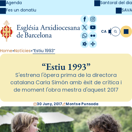
Agenda
Santoral del dia
SAVA
Fes un donatiu
Facebook
Instagram
X / Twitter
YouTube
CA
Me
Cerca
WhatsApp
Flickr
Radio Estel
Catalunya Cristi
Home
Notícies
“Estiu 1993”
“Estiu 1993”
S'estrena l'òpera prima de la directora
catalana Carla Simón amb èxit de crítica i
de moment l'obra mestra d'aquest 2017
30 Juny, 2017
Montse Punsoda