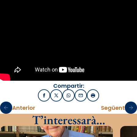
Compartir:
Facebook
X / Twitter
WhatsApp
Email
Imprimir
Anterior
Següent
T’interessarà…