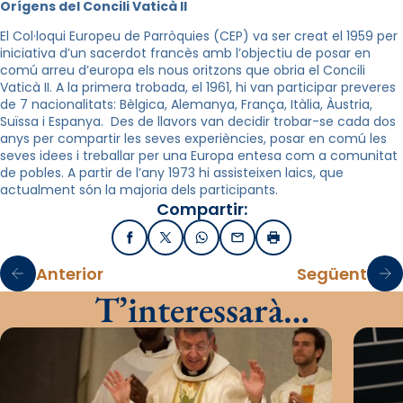
Orígens del Concili Vaticà II
El Col·loqui Europeu de Parròquies (CEP) va ser creat el 1959 per
iniciativa d’un sacerdot francès amb l’objectiu de posar en
comú arreu d’europa els nous oritzons que obria el Concili
Vaticà II. A la primera trobada, el 1961, hi van participar preveres
de 7 nacionalitats: Bèlgica, Alemanya, França, Itàlia, Àustria,
Suïssa i Espanya. Des de llavors van decidir trobar-se cada dos
anys per compartir les seves experiències, posar en comú les
seves idees i treballar per una Europa entesa com a comunitat
de pobles. A partir de l’any 1973 hi assisteixen laics, que
actualment són la majoria dels participants.
Compartir:
Facebook
X / Twitter
WhatsApp
Email
Imprimir
Anterior
Següent
T’interessarà…