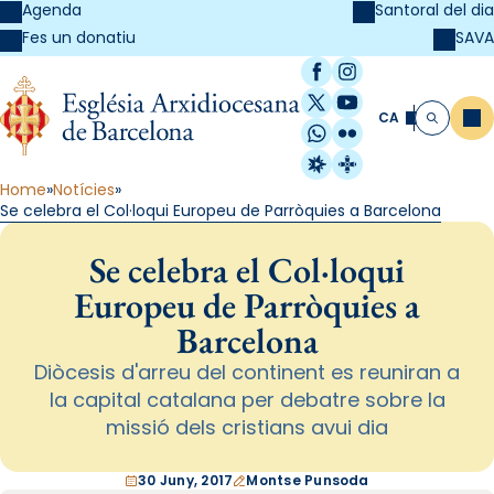
Agenda
Santoral del dia
SAVA
Fes un donatiu
Facebook
Instagram
X / Twitter
YouTube
CA
Me
Cerca
WhatsApp
Flickr
Radio Estel
Catalunya Cristi
Home
Notícies
Se celebra el Col·loqui Europeu de Parròquies a Barcelona
Se celebra el Col·loqui
Europeu de Parròquies a
Barcelona
Diòcesis d'arreu del continent es reuniran a
la capital catalana per debatre sobre la
missió dels cristians avui dia
30 Juny, 2017
Montse Punsoda