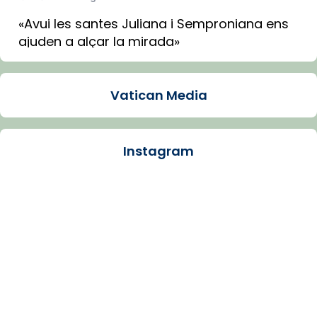
«Avui les santes Juliana i Semproniana ens
ajuden a alçar la mirada»
Mons. Sergi Gordo, bisbe de Tortosa, ha
presidit aquest 27 de juliol la missa de Les
Vatican Media
Santes de Mataró.
🔗
tinyurl.com/cvu5jmbk
📸 J. Merino
Instagram
Photo
View on Facebook
·
Share
Arquebisbat de Barcelona
is at Catedral
de Barcelona.
1 week ago
Aquest dilluns, 27 de juliol, ha tingut lloc la
missa d’acció de gràcies en agraïment al