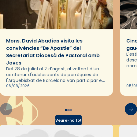
Mons. David Abadías visita les
Cinc
convivències “Be Apostle” del
gaud
L'es
Secretariat Diocesà de Pastoral amb
desc
Joves
comp
Del 28 de juliol al 2 d'agost, al voltant d'un
deix
centenar d'adolescents de parròquies de
trav
l'Arquebisbat de Barcelona van participar en
les convivències Be Apostle, organitzades
06/08/2026
05/0
pel Secretariat Diocesà de Pastoral amb…
Veure-ho tot