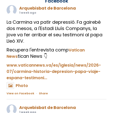
Facebook
Arquebisbat de Barcelona
1 week ago
La Carmina va patir depressió. Fa gairebé
dos mesos, a l'Estadi Lluís Companys, la
jove va fer arribar el seu testimoni al papa
Lleó XIV.
Recupera l'entrevista comp
Vatican
tican News 👇
News
www.vaticannews.va/es/iglesia/news/2026-
07/carmina-historia-depresion-papa-viaje-
espana-testimoni...
Photo
View on Facebook
·
Share
Arquebisbat de Barcelona
1 week ago