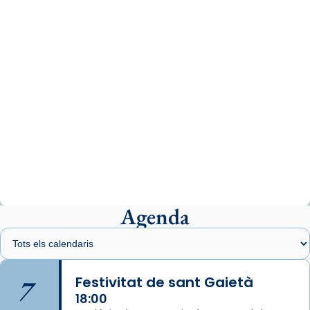
comitè organitzador de la visita apostòlica
del Sant Pare Lleó XIV a Barcelona, i als
col·laboradors, a la Catedral de Barcelona.
L’arquebisbe de Barcelona, el cardenal Joan
Josep Omella, ha presidit la missa i l’ha
concelebrat el bisbe auxiliar de Barcelona,
Mons. David Abadías.
📸 Dr. G. Simón
Photo
View on Facebook
·
Share
Agenda
Arquebisbat de Barcelona
1 week ago
Memòria de les santes Juliana i
Semproniana, verges i màrtirs.
7
Festivitat de sant Gaietà
Acompanyant la història de sant Cugat, a
18:00