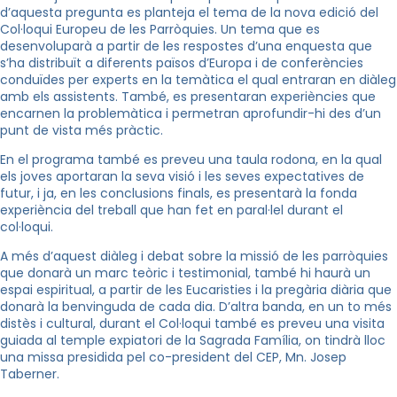
d’aquesta pregunta es planteja el tema de la nova edició del
Col·loqui Europeu de les Parròquies. Un tema que es
desenvoluparà a partir de les respostes d’una enquesta que
s’ha distribuït a diferents països d’Europa i de conferències
conduïdes per experts en la temàtica el qual entraran en diàleg
amb els assistents. També, es presentaran experiències que
encarnen la problemàtica i permetran aprofundir-hi des d’un
punt de vista més pràctic.
En el programa també es preveu una taula rodona, en la qual
els joves aportaran la seva visió i les seves expectatives de
futur, i ja, en les conclusions finals, es presentarà la fonda
experiència del treball que han fet en paral·lel durant el
col·loqui.
A més d’aquest diàleg i debat sobre la missió de les parròquies
que donarà un marc teòric i testimonial, també hi haurà un
espai espiritual, a partir de les Eucaristies i la pregària diària que
donarà la benvinguda de cada dia. D’altra banda, en un to més
distès i cultural, durant el Col·loqui també es preveu una visita
guiada al temple expiatori de la Sagrada Família, on tindrà lloc
una missa presidida pel co-president del CEP, Mn. Josep
Taberner.