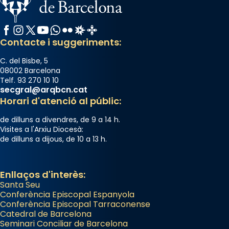
Facebook
Instagram
X / Twitter
YouTube
WhatsApp
Flickr
Radio Estel
Catalunya Cristiana
Contacte i suggeriments:
C. del Bisbe, 5
08002 Barcelona
Telf. 93 270 10 10
secgral@arqbcn.cat
Horari d'atenció al públic:
de dilluns a divendres, de 9 a 14 h.
Visites a l'Arxiu Diocesà:
de dilluns a dijous, de 10 a 13 h.
Enllaços d'interès:
Santa Seu
Conferència Episcopal Espanyola
Conferència Episcopal Tarraconense
Catedral de Barcelona
Seminari Conciliar de Barcelona