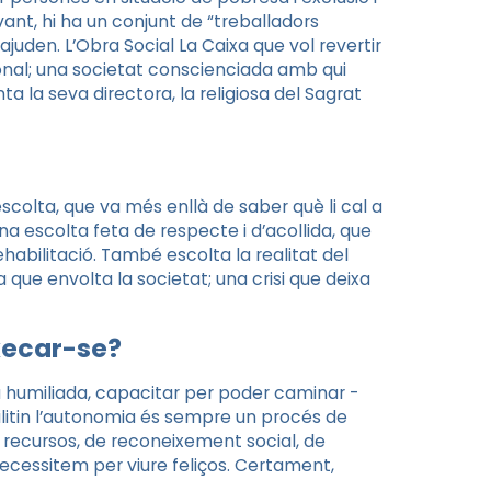
vant, hi ha un conjunt de “treballadors
juden. L’Obra Social La Caixa que vol revertir
onal; una societat conscienciada amb qui
la seva directora, la religiosa del Sagrat
scolta, que va més enllà de saber què li cal a
a escolta feta de respecte i d’acollida, que
abilitació. També escolta la realitat del
a que envolta la societat; una crisi que deixa
xecar-se?
na humiliada, capacitar per poder caminar -
litin l’autonomia és sempre un procés de
de recursos, de reconeixement social, de
necessitem per viure feliços. Certament,