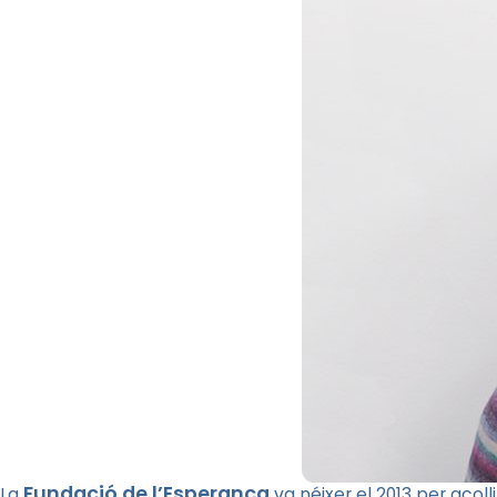
Fundació de l’Esperança
La
va néixer el 2013 per acoll