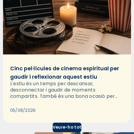
Cinc pel·lícules de cinema espiritual per
gaudir i reflexionar aquest estiu
L'estiu és un temps per descansar,
desconnectar i gaudir de moments
compartits. També és una bona ocasió per
deixar-se portar per una bona història i, a
través del cinema, reflexionar sobre les…
05/08/2026
Veure-ho tot