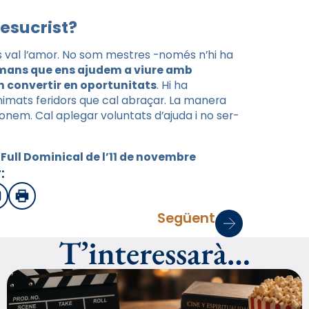
esucrist?
és val l’amor. No som mestres -només n’hi ha
ans que ens ajudem a viure amb
en convertir en oportunitats
. Hi ha
nimats feridors que cal abraçar. La manera
onem. Cal aplegar voluntats d’ajuda i no ser-
 Full Dominical de l’11 de novembre
:
sApp
mail
Imprimir
Següent
T’interessarà…