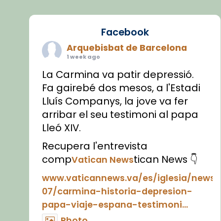
Facebook
Arquebisbat de Barcelona
1 week ago
La Carmina va patir depressió.
Fa gairebé dos mesos, a l'Estadi
Lluís Companys, la jove va fer
arribar el seu testimoni al papa
Lleó XIV.
Recupera l'entrevista
comp
tican News 👇
Vatican News
www.vaticannews.va/es/iglesia/news
07/carmina-historia-depresion-
papa-viaje-espana-testimoni...
Photo