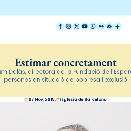
Facebook
Instagram
X / Twitter
YouTube
WhatsApp
Flickr
Radio Est
Catal
Estimar concretament
lum Delàs, directora de la Fundació de l'Espe
persones en situació de pobresa i exclusió
07 Nov, 2018
Església de Barcelona