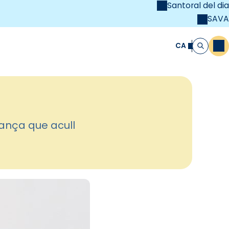
Santoral del dia
SAVA
el
unya Cristiana
CA
M
Cerca
rança que acull