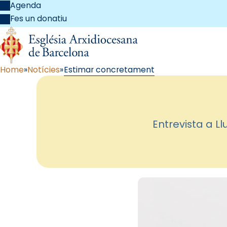
Agenda
Fes un donatiu
Home
Notícies
Estimar concretament
Entrevista a L