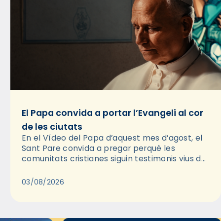
El Papa convida a portar l’Evangeli al cor
de les ciutats
En el Vídeo del Papa d’aquest mes d’agost, el
Sant Pare convida a pregar perquè les
comunitats cristianes siguin testimonis vius de
l’Evangeli enmig de les ciutats. A través d’una
pregària, el…
03/08/2026