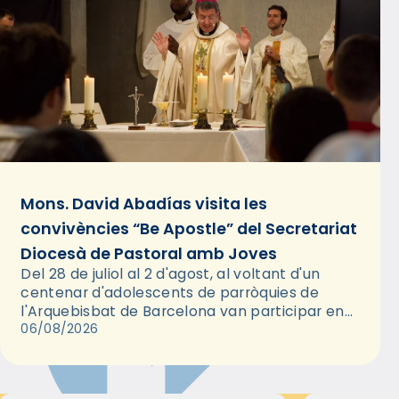
Mons. David Abadías visita les
convivències “Be Apostle” del Secretariat
Diocesà de Pastoral amb Joves
Del 28 de juliol al 2 d'agost, al voltant d'un
centenar d'adolescents de parròquies de
l'Arquebisbat de Barcelona van participar en
les convivències Be Apostle, organitzades pel
06/08/2026
Secretariat Diocesà de Pastoral amb…