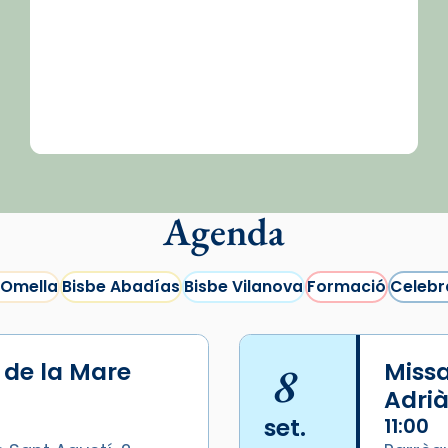
Agenda
 Omella
Bisbe Abadías
Bisbe Vilanova
Formació
Celebr
i de la Mare
8
Missa
Adrià
set.
11:00