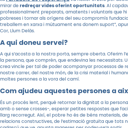
mirar de
redreçar vides oferint oportunitats
. Al capda
professionalment preparats, amatents i voluntaris que hi a
pobreses i tornar als orígens del seu compromís fundaci
treballem en xarxa i mútuament ens donem suport”, apunta 
Cor, Llum Delàs.
A qui doneu servei?
A qui s’acosta a la nostra porta, sempre oberta. Oferim l’e
la persona, que comprèn, que endevina les necessitats. Un
crea vincle per tal de poder acompanyar processos de reh
nostre carrer, del nostre món, de la crisi material i human
moltes persones a la vora del camí.
Com ajudeu aquestes persones a ai
És un procés lent, perquè retornar la dignitat a la perso
amb o sense crosses-, esperar petites respostes que faci
llarg recorregut. Així, el pobre ho és de béns materials, 
relacions constructives, de l’estimació gratuïta que tots 
cadascú que ve, apunta maneres per poder-se’n sortir.