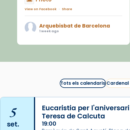
View on Facebook
·
Share
Arquebisbat de Barcelona
1 week ago
«Avui les santes Juliana i
Semproniana ens ajuden a alçar
la mirada»
Mons. Sergi Gordo, bisbe de
Tortosa, ha presidit aquest 27 de
juliol la missa de Les Santes de
Tots els calendaris
Cardenal
Mataró.
🔗
tinyurl.com/cvu5jmbk
5
Eucaristia per l'aniversar
📸 J. Merino
Teresa de Calcuta
Photo
set.
19:00