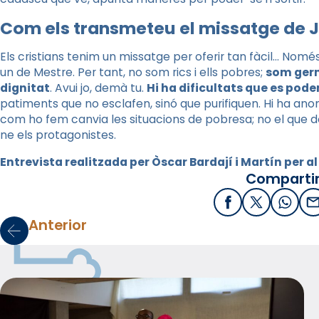
Com els transmeteu el missatge de J
Els cristians tenim un missatge per oferir tan fàcil… Nom
un de Mestre. Per tant, no som rics i ells pobres;
som germ
dignitat
. Avui jo, demà tu.
Hi ha dificultats que es pod
patiments que no esclafen, sinó que purifiquen. Hi ha ano
com ho fem canvia les situacions de pobresa; no el que d
ne els protagonistes.
Entrevista realitzada per Òscar Bardají i Martín per al
Compartir
Facebook
X / Twitter
What
E
Anterior