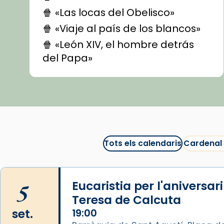
🍿 «Las locas del Obelisco»
🍿 «Viaje al país de los blancos»
🍿 «León XIV, el hombre detrás
del Papa»
🍿 «Las ovejas detectives»
▶️ Descobreix les seves
recomanacions i prepara una
bona sessió de cinema aquest
est
itual
#CinemaEspiritual
Tots els calendaris
Cardenal
@cinemaspiritcat
Imatge: Generada amb IA
(OpenAI)
5
Eucaristia per l'aniversar
Video
Teresa de Calcuta
set.
19:00
View on Facebook
·
Share