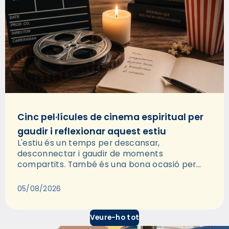
Cinc pel·lícules de cinema espiritual per
gaudir i reflexionar aquest estiu
L'estiu és un temps per descansar,
desconnectar i gaudir de moments
compartits. També és una bona ocasió per
deixar-se portar per una bona història i, a
través del cinema, reflexionar sobre les…
05/08/2026
Veure-ho tot