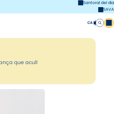
Santoral del dia
SAVA
el
unya Cristiana
CA
M
Cerca
rança que acull