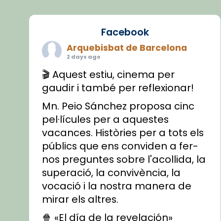
Facebook
Arquebisbat de Barcelona
2 days ago
🎬 Aquest estiu, cinema per
gaudir i també per reflexionar!
Mn. Peio Sánchez proposa cinc
pel·lícules per a aquestes
vacances. Històries per a tots els
públics que ens conviden a fer-
nos preguntes sobre l'acollida, la
superació, la convivència, la
vocació i la nostra manera de
mirar els altres.
🍿 «El día de la revelación»