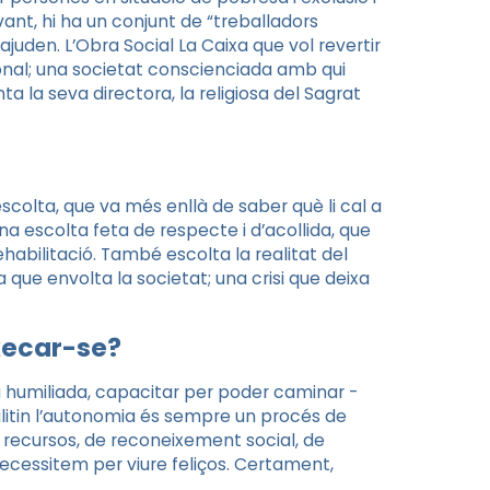
vant, hi ha un conjunt de “treballadors
juden. L’Obra Social La Caixa que vol revertir
onal; una societat conscienciada amb qui
la seva directora, la religiosa del Sagrat
scolta, que va més enllà de saber què li cal a
a escolta feta de respecte i d’acollida, que
abilitació. També escolta la realitat del
a que envolta la societat; una crisi que deixa
xecar-se?
na humiliada, capacitar per poder caminar -
litin l’autonomia és sempre un procés de
de recursos, de reconeixement social, de
necessitem per viure feliços. Certament,