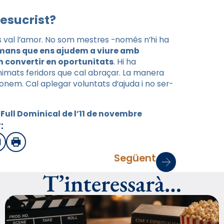
esucrist?
és val l’amor. No som mestres -només n’hi ha
ans que ens ajudem a viure amb
en convertir en oportunitats
. Hi ha
nimats feridors que cal abraçar. La manera
onem. Cal aplegar voluntats d’ajuda i no ser-
 Full Dominical de l’11 de novembre
:
sApp
mail
Imprimir
Següent
T’interessarà…