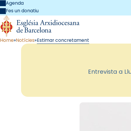
Agenda
Fes un donatiu
Home
Notícies
Estimar concretament
Entrevista a L