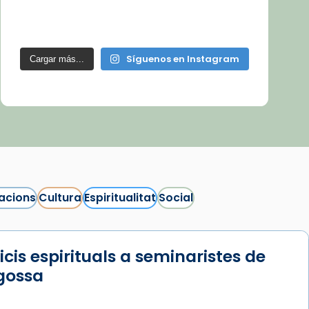
Síguenos en Instagram
Cargar más...
acions
Cultura
Espiritualitat
Social
icis espirituals a seminaristes de
gossa