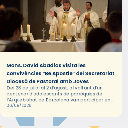
Mons. David Abadías visita les
convivències “Be Apostle” del Secretariat
Diocesà de Pastoral amb Joves
Del 28 de juliol al 2 d'agost, al voltant d'un
centenar d'adolescents de parròquies de
l'Arquebisbat de Barcelona van participar en
les convivències Be Apostle, organitzades pel
06/08/2026
Secretariat Diocesà de Pastoral amb…