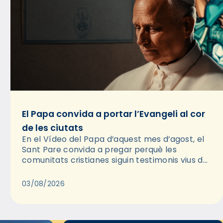
El Papa convida a portar l’Evangeli al cor
de les ciutats
En el Vídeo del Papa d’aquest mes d’agost, el
Sant Pare convida a pregar perquè les
comunitats cristianes siguin testimonis vius de
l’Evangeli enmig de les ciutats. A través d’una
pregària, el…
03/08/2026