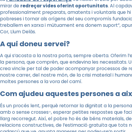
mirar de
redreçar vides oferint oportunitats
. Al capda
professionalment preparats, amatents i voluntaris que hi a
pobreses i tornar als orígens del seu compromís fundaci
treballem en xarxa i mútuament ens donem suport”, apunta 
Cor, Llum Delàs.
A qui doneu servei?
A qui s’acosta a la nostra porta, sempre oberta. Oferim l’e
la persona, que comprèn, que endevina les necessitats. Un
crea vincle per tal de poder acompanyar processos de reh
nostre carrer, del nostre món, de la crisi material i human
moltes persones a la vora del camí.
Com ajudeu aquestes persones a ai
És un procés lent, perquè retornar la dignitat a la perso
amb o sense crosses-, esperar petites respostes que faci
llarg recorregut. Així, el pobre ho és de béns materials, 
relacions constructives, de l’estimació gratuïta que tots 
cadascú que ve, apunta maneres per poder-se’n sortir.