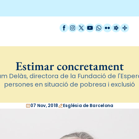
Facebook
Instagram
X / Twitter
YouTube
WhatsApp
Flickr
Radio Est
Catal
Estimar concretament
lum Delàs, directora de la Fundació de l'Espe
persones en situació de pobresa i exclusió
07 Nov, 2018
Església de Barcelona