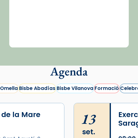
Agenda
 Omella
Bisbe Abadías
Bisbe Vilanova
Formació
Celebr
i de la Mare
13
Exerc
Sara
set.