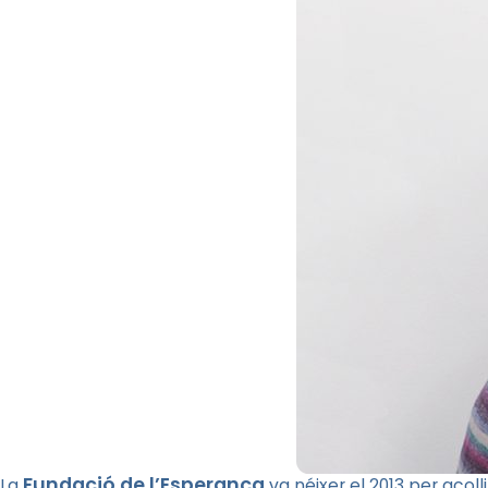
Fundació de l’Esperança
La
va néixer el 2013 per acoll