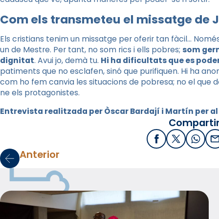
Com els transmeteu el missatge de J
Els cristians tenim un missatge per oferir tan fàcil… Nom
un de Mestre. Per tant, no som rics i ells pobres;
som germ
dignitat
. Avui jo, demà tu.
Hi ha dificultats que es pod
patiments que no esclafen, sinó que purifiquen. Hi ha ano
com ho fem canvia les situacions de pobresa; no el que d
ne els protagonistes.
Entrevista realitzada per Òscar Bardají i Martín per al
Compartir
Facebook
X / Twitter
What
E
Anterior