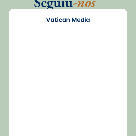
Seguiu
-nos
Vatican Media