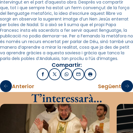
intervingut en el part d’aquesta obra. Després va compartir
que, tot i que sempre ha estat un ferm convençut de la força
del llenguatge metafòric, la idea d’escriure aquest llibre va
sorgir en observar la sugerent imatge d’un Nen Jesús enterrat
per boles de Nadal. Si a això se li suma que el propi Papa
Francesc insta els sacerdots a fer servir aquest llenguatge, la
publicació no podia demorar-se. Per a Fernando la metàfora no
és només un recurs encertat per parlar de Déu, sinó també una
manera d’aprendre a mirar la realitat, cosa que ja des de petit
va aprendre gràcies a aquesta saviesa i gràcia que tanca la
parla dels pobles d’Andalusia, tan procliu a l’ús d’imatges.
Compartir:
Facebook
X / Twitter
WhatsApp
Email
Imprimir
Anterior
Següent
T’interessarà…