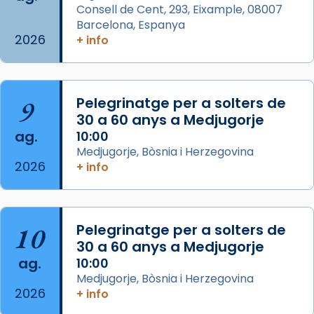
View on Facebook
·
Share
Consell de Cent, 293, Eixample, 08007
Barcelona, Espanya
2026
Arquebisbat de Barcelona
+ info
is at Catedral
de Barcelona.
2 weeks ago
Aquest dilluns, 27 de juliol, ha tingut lloc la
9
Pelegrinatge per a solters de
missa d’acció de gràcies en agraïment al
30 a 60 anys a Medjugorje
comitè organitzador de la visita apostòlica
ag.
10:00
del Sant Pare Lleó XIV a Barcelona, i als
Medjugorje, Bòsnia i Herzegovina
col·laboradors, a la Catedral de Barcelona.
2026
+ info
L’arquebisbe de Barcelona, el cardenal Joan
Josep Omella, ha presidit la missa i l’ha
concelebrat el bisbe auxiliar de Barcelona,
10
Pelegrinatge per a solters de
Mons. David Abadías.
30 a 60 anys a Medjugorje
📸 Dr. G. Simón
ag.
10:00
Medjugorje, Bòsnia i Herzegovina
Photo
2026
+ info
View on Facebook
·
Share