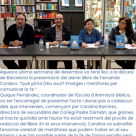
Aquesta última setmana de desembre va tenir lloc a la diòcesi
de Barcelona la presentació del darrer llibre de Fernando
Cordero: “Què pinta Déu avui? Imatges i metàfores per
comunicar la fe “.
Quique Fernández, coordinador de l’Escola d’Animació Bíblica,
va ser l’encarregat de presentar l’acte i donar pas a cadascun
dels que intervenien, començant per Carolina Ramírez,
directora de secundària del Col·legi Padre Damián, que gràcies
al tracte quotidià amb l’autor ha estat testimoni del procés de
redacció del llibre. En la seva intervenció, Carolina va subratllar
l’enorme varietat de metàfores que podem trobar en el seu
interior i que fan possible parlar de la fe de forma senzilla però