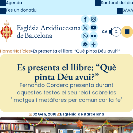
Agenda
Santoral del dia
SAVA
Fes un donatiu
Facebook
Instagram
X / Twitter
YouTube
CA
Me
Cerca
WhatsApp
Flickr
Radio Estel
Catalunya Cristi
Home
Notícies
Es presenta el llibre: “Què pinta Déu avui?”
Es presenta el llibre: “Què
pinta Déu avui?”
Fernando Cordero presenta durant
aquestes festes el seu relat sobre les
"Imatges i metàfores per comunicar la fe"
02 Gen, 2018
Església de Barcelona