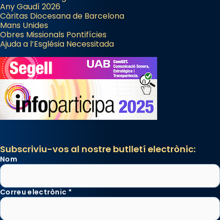
Any Gaudí 2026
Càritas Diocesana de Barcelona
Mans Unides
Obres Missionals Pontifícies
Ajuda a l’Església Necessitada
Subscriviu-vos al nostre butlletí electrònic:
Nom
Correu electrònic
*