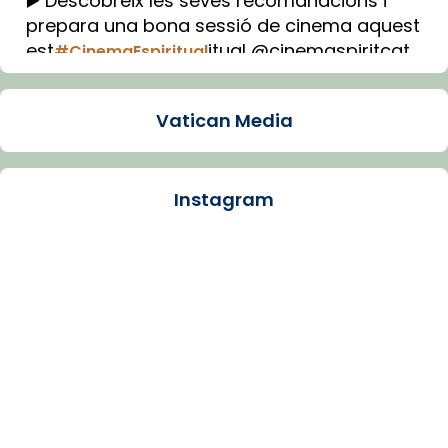
▶️ Descobreix les seves recomanacions i
prepara una bona sessió de cinema aquest
est
itual @cinemaspiritcat
#CinemaEspiritual
Imatge: Generada amb IA (OpenAI)
Video
Vatican Media
View on Facebook
·
Share
Instagram
Arquebisbat de Barcelona
1 week ago
La Carmina va patir depressió. Fa gairebé
dos mesos, a l'Estadi Lluís Companys, la
jove va fer arribar el seu testimoni al papa
Lleó XIV.
Recupera l'entrevista comp
Vatican
tican News 👇
News
www.vaticannews.va/es/iglesia/news/2026-