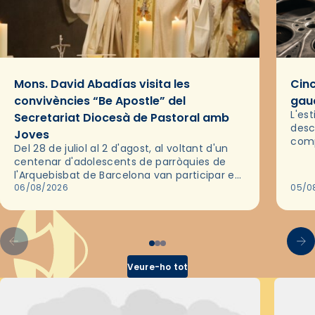
Mons. David Abadías visita les
Cinc
convivències “Be Apostle” del
gaud
L'es
Secretariat Diocesà de Pastoral amb
desc
Joves
comp
Del 28 de juliol al 2 d'agost, al voltant d'un
deix
centenar d'adolescents de parròquies de
trav
l'Arquebisbat de Barcelona van participar en
les convivències Be Apostle, organitzades
06/08/2026
05/0
pel Secretariat Diocesà de Pastoral amb…
Veure-ho tot