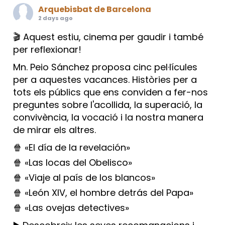
Arquebisbat de Barcelona
2 days ago
🎬 Aquest estiu, cinema per gaudir i també
per reflexionar!
Mn. Peio Sánchez proposa cinc pel·lícules
per a aquestes vacances. Històries per a
tots els públics que ens conviden a fer-nos
preguntes sobre l'acollida, la superació, la
convivència, la vocació i la nostra manera
de mirar els altres.
🍿 «El día de la revelación»
🍿 «Las locas del Obelisco»
🍿 «Viaje al país de los blancos»
🍿 «León XIV, el hombre detrás del Papa»
🍿 «Las ovejas detectives»