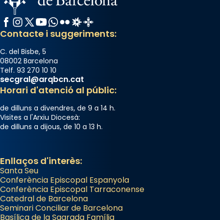
Facebook
Instagram
X / Twitter
YouTube
WhatsApp
Flickr
Radio Estel
Catalunya Cristiana
Contacte i suggeriments:
C. del Bisbe, 5
08002 Barcelona
Telf. 93 270 10 10
secgral@arqbcn.cat
Horari d'atenció al públic:
de dilluns a divendres, de 9 a 14 h.
Visites a l'Arxiu Diocesà:
de dilluns a dijous, de 10 a 13 h.
Enllaços d'interès:
Santa Seu
Conferència Episcopal Espanyola
Conferència Episcopal Tarraconense
Catedral de Barcelona
Seminari Conciliar de Barcelona
Basílica de la Sagrada Família