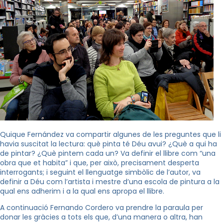
Quique Fernández va compartir algunes de les preguntes que li
havia suscitat la lectura: què pinta té Déu avui? ¿Què a qui ha
de pintar? ¿Què pintem cada un? Va definir el llibre com “una
obra que et habita” i que, per això, precisament desperta
interrogants; i seguint el llenguatge simbòlic de l’autor, va
definir a Déu com l’artista i mestre d’una escola de pintura a la
qual ens adherim i a la qual ens apropa el llibre.
A continuació Fernando Cordero va prendre la paraula per
donar les gràcies a tots els que, d’una manera o altra, han