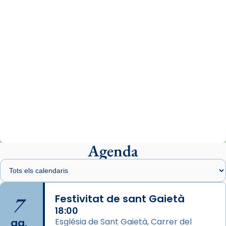
07/carmina-historia-depresion-papa-viaje-
espana-testimoni...
Photo
View on Facebook
·
Share
Arquebisbat de Barcelona
1 week ago
«Avui les santes Juliana i Semproniana ens
ajuden a alçar la mirada»
Mons. Sergi Gordo, bisbe de Tortosa, ha
presidit aquest 27 de juliol la missa de Les
Agenda
Santes de Mataró.
🔗
tinyurl.com/cvu5jmbk
📸 J. Merino
7
Festivitat de sant Gaietà
18:00
Photo
ag.
Església de Sant Gaietà, Carrer del