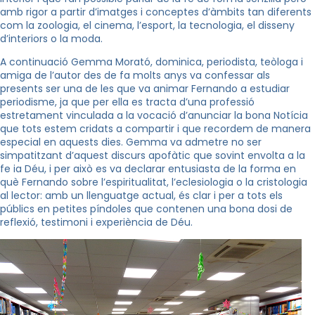
amb rigor a partir d’imatges i conceptes d’àmbits tan diferents
com la zoologia, el cinema, l’esport, la tecnologia, el disseny
d’interiors o la moda.
A continuació Gemma Morató, dominica, periodista, teòloga i
amiga de l’autor des de fa molts anys va confessar als
presents ser una de les que va animar Fernando a estudiar
periodisme, ja que per ella es tracta d’una professió
estretament vinculada a la vocació d’anunciar la bona Notícia
que tots estem cridats a compartir i que recordem de manera
especial en aquests dies. Gemma va admetre no ser
simpatitzant d’aquest discurs apofàtic que sovint envolta a la
fe ia Déu, i per això es va declarar entusiasta de la forma en
què Fernando sobre l’espiritualitat, l’eclesiologia o la cristologia
al lector: amb un llenguatge actual, és clar i per a tots els
públics en petites píndoles que contenen una bona dosi de
reflexió, testimoni i experiència de Déu.