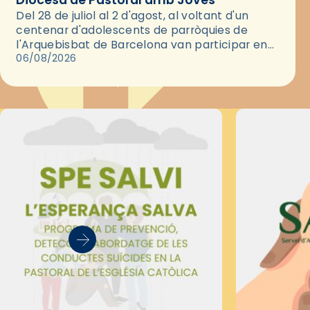
Del 28 de juliol al 2 d'agost, al voltant d'un
centenar d'adolescents de parròquies de
l'Arquebisbat de Barcelona van participar en
les convivències Be Apostle, organitzades pel
06/08/2026
Secretariat Diocesà de Pastoral amb…