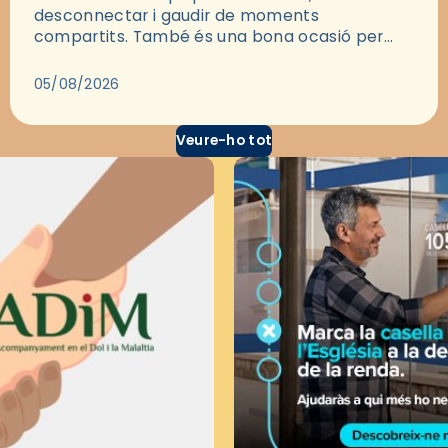
desconnectar i gaudir de moments
compartits. També és una bona ocasió per
deixar-se portar per una bona història i, a
través del cinema, reflexionar sobre les…
05/08/2026
Veure-ho tot