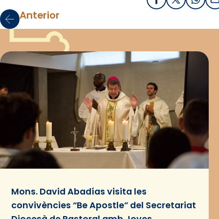
Facebook
X / Twitter
What
E
Anterior
Mons. David Abadías visita les
convivències “Be Apostle” del Secretariat
Diocesà de Pastoral amb Joves