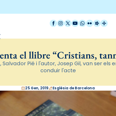
Facebook
Instagram
X / Twitter
YouTube
WhatsApp
Flickr
Radio Est
Catal
”
enta el llibre “Cristians, ta
 Salvador Pié i l'autor, Josep Gil, van ser els
conduir l'acte
25 Gen, 2019
Església de Barcelona