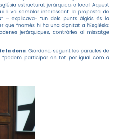
lésia estructural, jeràrquica, a local. Aquest
ui li va semblar interessant la proposta de
s
” – explicava- “un dels punts àlgids és la
r que “només hi ha una dignitat a l’Església:
cadenes jeràrquiques, contràries al missatge
de la dona
. Giordano, seguint les paraules de
 “podem participar en tot per igual com a