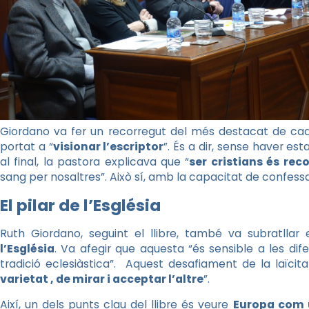
Giordano va fer un recorregut del més destacat de cada c
portat a “
visionar l’escriptor
”. És a dir, sense haver est
al final, la pastora explicava que “
ser cristians és re
sang per nosaltres”. Això sí, amb la capacitat de confessa
El pilar de l’Església
Ruth Giordano, seguint el llibre, també va subratllar
l’Església
. Va afegir que aquesta “és sensible a les dif
tradició eclesiàstica”. Aquest desafiament de la laïcita
varietat , de mirar i acceptar l’altre
”.
Així, un dels punts clau del llibre és veure
Europa com u