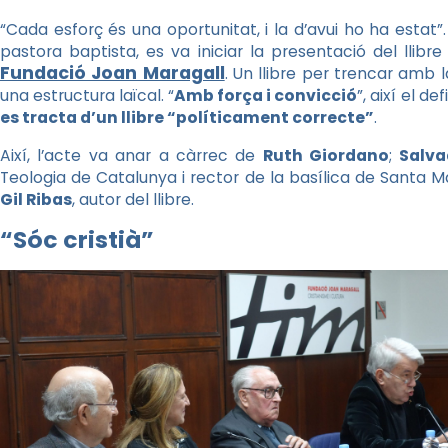
“Cada esforç és una oportunitat, i la d’avui ho ha esta
pastora baptista, es va iniciar la presentació del llibre
Fundació Joan Maragall
. Un llibre per trencar amb la
una estructura laïcal. “
Amb força i convicció
”, així el 
es tracta d’un llibre “políticament correcte”
.
Així, l’acte va anar a càrrec de
Ruth Giordano
;
Salva
Teologia de Catalunya i rector de la basílica de Santa M
Gil Ribas
, autor del llibre.
“Sóc cristià”