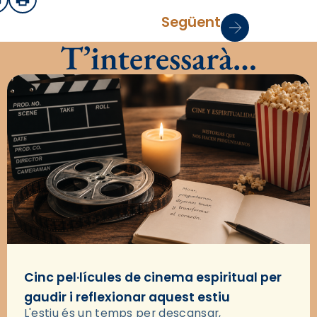
sApp
mail
Imprimir
Següent
T’interessarà…
Cinc pel·lícules de cinema espiritual per
gaudir i reflexionar aquest estiu
L'estiu és un temps per descansar,