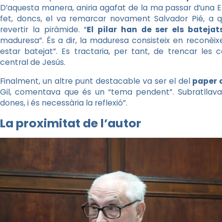
D’aquesta manera, aniria agafat de la ma passar d’una Esg
fet, doncs, el va remarcar novament Salvador Pié, a q
revertir la piràmide. “
El pilar han de ser els batejat
maduresa”. És a dir, la maduresa consisteix en reconèixe
estar batejat”. Es tractaria, per tant, de trencar les 
central de Jesús.
Finalment, un altre punt destacable va ser el del
paper 
Gil, comentava que és un “tema pendent”. Subratllava
dones, i és necessària la reflexió”.
La proximitat de l’autor