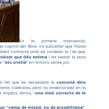
En la primera intervenció,
apítol del llibre. Va subratllar que l’havia
ablert contacte amb ell, conèixer-lo. I és que,
conèixer que Déu estima
i ha vessat la seva
r “
sóc cristià
” en l’entorn, sense por.
 el fet que és necessària la
comunió dins
erents tradicions, però no enderrocada en la
t implica, doncs, “
una visió correcta de la
n “camp de missió, no de proselitisme”
.