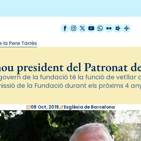
Facebook
Instagram
X / Twitter
YouTube
WhatsApp
Flickr
Radio Est
Catal
e la Pere Tarrés
ou president del Patronat de
govern de la fundació té la funció de vetllar
issió de la Fundació durant els pròxims 4 an
08 Oct, 2019
Església de Barcelona