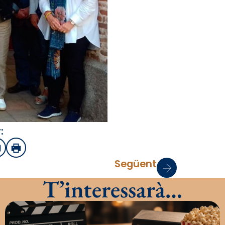
:
sApp
mail
Imprimir
Següent
T’interessarà…