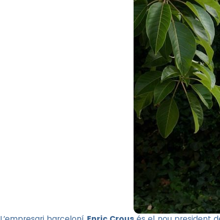
L’empresari barceloní
Enric Crous
és el nou president d