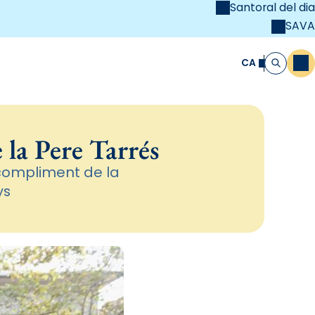
Santoral del dia
SAVA
el
unya Cristiana
CA
M
Cerca
 la Pere Tarrés
 compliment de la
ys