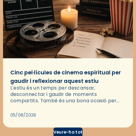
Cinc pel·lícules de cinema espiritual per
gaudir i reflexionar aquest estiu
L'estiu és un temps per descansar,
desconnectar i gaudir de moments
compartits. També és una bona ocasió per
deixar-se portar per una bona història i, a
través del cinema, reflexionar sobre les…
05/08/2026
Veure-ho tot