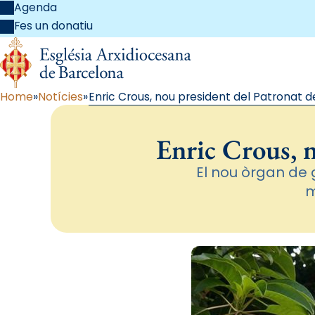
Agenda
Fes un donatiu
Home
Notícies
Enric Crous, nou president del Patronat d
Enric Crous, n
El nou òrgan de 
m