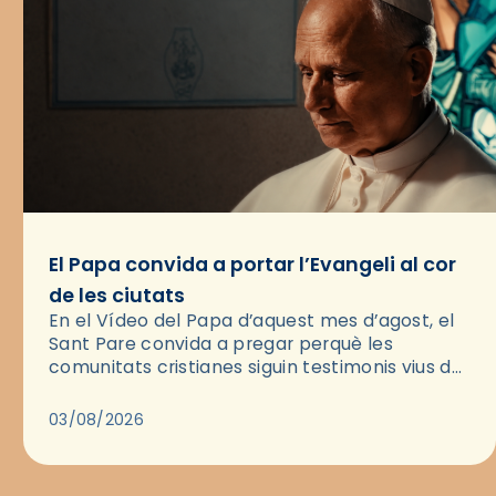
El Papa convida a portar l’Evangeli al cor
de les ciutats
En el Vídeo del Papa d’aquest mes d’agost, el
Sant Pare convida a pregar perquè les
comunitats cristianes siguin testimonis vius de
l’Evangeli enmig de les ciutats. A través d’una
pregària, el…
03/08/2026