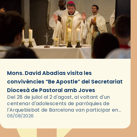
Mons. David Abadías visita les
convivències “Be Apostle” del Secretariat
Diocesà de Pastoral amb Joves
Del 28 de juliol al 2 d'agost, al voltant d'un
centenar d'adolescents de parròquies de
l'Arquebisbat de Barcelona van participar en
les convivències Be Apostle, organitzades pel
06/08/2026
Secretariat Diocesà de Pastoral amb…