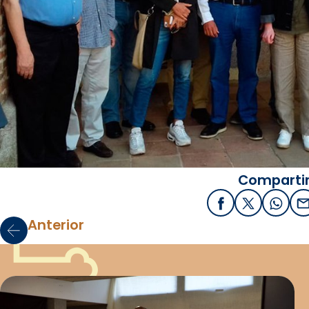
Compartir
Facebook
X / Twitter
What
E
Anterior