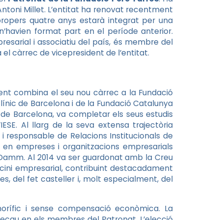
 Antoni Millet. L’entitat ha renovat recentment
 propers quatre anys estarà integrat per una
’havien format part en el període anterior.
sarial i associatiu del país, és membre del
 el càrrec de vicepresident de l’entitat.
ent combina el seu nou càrrec a la Fundació
línic de Barcelona i de la Fundació Catalunya
t de Barcelona, va completar els seus estudis
SE. Al llarg de la seva extensa trajectòria
 i responsable de Relacions Institucionals de
u en empreses i organitzacions empresarials
 Damm. Al 2014 va ser guardonat amb la Creu
ocini empresarial, contribuint destacadament
s, del fet casteller i, molt especialment, del
norífic i sense compensació econòmica. La
recau en els membres del Patronat. L’elecció