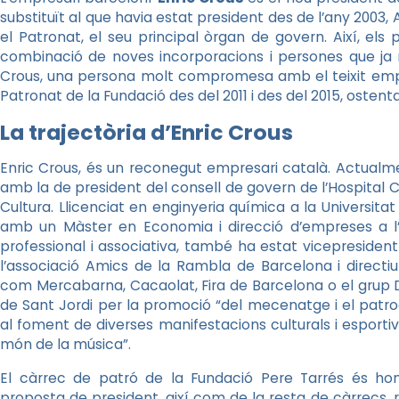
substituït al que havia estat president des de l’any 2003,
el Patronat, el seu principal òrgan de govern. Així, els
combinació de noves incorporacions i persones que ja n
Crous, una persona molt compromesa amb el teixit empre
Patronat de la Fundació des del 2011 i des del 2015, ostenta
La trajectòria d’Enric Crous
Enric Crous, és un reconegut empresari català. Actualm
amb la de president del consell de govern de l’Hospital C
Cultura. Llicenciat en enginyeria química a la Universita
amb un Màster en Economia i direcció d’empreses a l’IE
professional i associativa, també ha estat vicepresident
l’associació Amics de la Rambla de Barcelona i directi
com Mercabarna, Cacaolat, Fira de Barcelona o el grup
de Sant Jordi per la promoció “del mecenatge i el patr
al foment de diverses manifestacions culturals i esportive
món de la música”.
El càrrec de patró de la Fundació Pere Tarrés és ho
proposta de president, així com de la resta de càrrecs, 