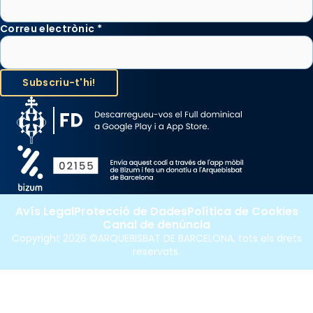
Correu electrònic
*
Avís Legal
Protecció de Dades
Política de Cookies
Canal de denúncia
Copyright 2026 ©ARQUEBISBAT DE BARCELONA, tots els drets
reservats.