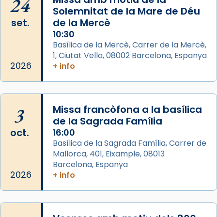
24
del temple amb les relíquies de les santes.
Solemnitat de la Mare de Déu
Des de 1985 hi participa també un grup de
set.
de la Mercè
diablesses amb música i ball propis. Festa
10:30
gran a Mataró.
Basílica de la Mercè, Carrer de la Mercè,
1, Ciutat Vella, 08002 Barcelona, Espanya
«Si vols saber què és calor, ves per les
2026
+ info
Santes a Mataró»🥵.
Photo
View on Facebook
·
Share
3
Missa francòfona a la basílica
de la Sagrada Família
Arquebisbat de Barcelona
oct.
16:00
2 weeks ago
Basílica de la Sagrada Família, Carrer de
Mallorca, 401, Eixample, 08013
Jaume, fill de Zebedeu, és juntament amb el
Barcelona, Espanya
seu germà Joan i Pere un dels que
2026
+ info
acompanyava més de prop Jesús.
Segons el llibre dels Fets (12,2) fou el primer
apòstol màrtir, decapitat a Jerusalem per