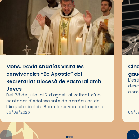
Mons. David Abadías visita les
Cinc
convivències “Be Apostle” del
gaud
L'es
Secretariat Diocesà de Pastoral amb
desc
Joves
comp
Del 28 de juliol al 2 d'agost, al voltant d'un
deix
centenar d'adolescents de parròquies de
trav
l'Arquebisbat de Barcelona van participar en
les convivències Be Apostle, organitzades
06/08/2026
05/0
pel Secretariat Diocesà de Pastoral amb…