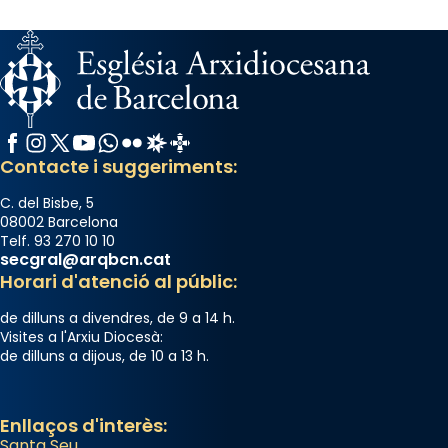
Facebook
Instagram
X / Twitter
YouTube
WhatsApp
Flickr
Radio Estel
Catalunya Cristiana
Contacte i suggeriments:
C. del Bisbe, 5
08002 Barcelona
Telf. 93 270 10 10
secgral@arqbcn.cat
Horari d'atenció al públic:
de dilluns a divendres, de 9 a 14 h.
Visites a l'Arxiu Diocesà:
de dilluns a dijous, de 10 a 13 h.
Enllaços d'interès:
Santa Seu