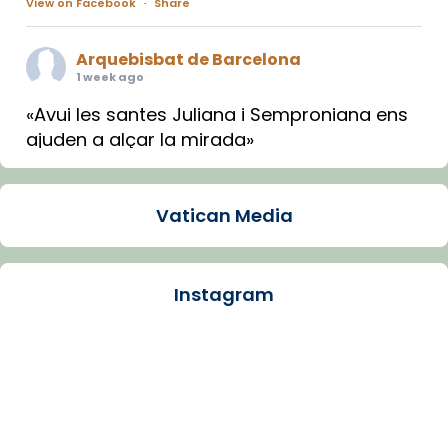
View on Facebook
·
Share
Arquebisbat de Barcelona
1 week ago
«Avui les santes Juliana i Semproniana ens
ajuden a alçar la mirada»
Mons. Sergi Gordo, bisbe de Tortosa, ha
presidit aquest 27 de juliol la missa de Les
Vatican Media
Santes de Mataró.
🔗
tinyurl.com/cvu5jmbk
📸 J. Merino
Instagram
Photo
View on Facebook
·
Share
Arquebisbat de Barcelona
is at Catedral
de Barcelona.
1 week ago