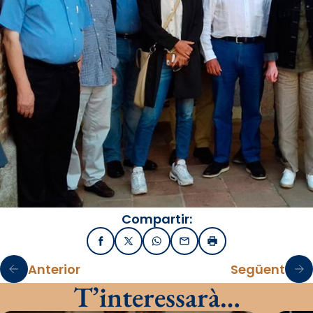
Compartir:
Facebook
X / Twitter
WhatsApp
Email
Imprimir
Anterior
Següent
T’interessarà…