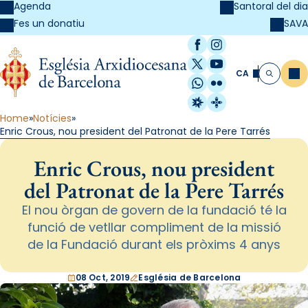
Agenda
Santoral del dia
SAVA
Fes un donatiu
Facebook
Instagram
X / Twitter
YouTube
CA
Me
Cerca
WhatsApp
Flickr
Radio Estel
Catalunya Cristi
Home
Notícies
Enric Crous, nou president del Patronat de la Pere Tarrés
Enric Crous, nou president
del Patronat de la Pere Tarrés
El nou òrgan de govern de la fundació té la
funció de vetllar compliment de la missió
de la Fundació durant els pròxims 4 anys
08 Oct, 2019
Església de Barcelona