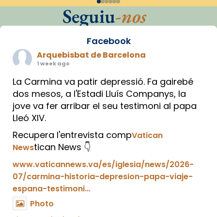
Seguiu
-nos
Facebook
Arquebisbat de Barcelona
1 week ago
La Carmina va patir depressió. Fa gairebé
dos mesos, a l'Estadi Lluís Companys, la
jove va fer arribar el seu testimoni al papa
Lleó XIV.
Recupera l'entrevista comp
Vatican
tican News 👇
News
www.vaticannews.va/es/iglesia/news/2026-
07/carmina-historia-depresion-papa-viaje-
espana-testimoni...
Photo