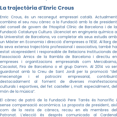
La trajectòria d’Enric Crous
Enric Crous, és un reconegut empresari català. Actualment
combina el seu nou càrrec a la Fundació amb la de president
del consell de govern de l’Hospital Clínic de Barcelona i de la
Fundació Catalunya Cultura. Llicenciat en enginyeria química a
la Universitat de Barcelona, va completar els seus estudis amb
un Màster en Economia i direcció d’empreses a l’IESE. Al llarg de
la seva extensa trajectòria professional i associativa, també ha
estat vicepresident i responsable de Relacions Institucionals de
l’associació Amics de la Rambla de Barcelona i directiu en
empreses i organitzacions empresarials com Mercabarna,
Cacaolat, Fira de Barcelona o el grup Damm. Al 2014 va ser
guardonat amb la Creu de Sant Jordi per la promoció “del
mecenatge i el patrocini empresarial, contribuint
destacadament al foment de diverses manifestacions
culturals i esportives, del fet casteller i, molt especialment, del
món de la música”.
El càrrec de patró de la Fundació Pere Tarrés és honorífic i
sense compensació econòmica. La proposta de president, així
com de la resta de càrrecs, recau en els membres del
Patronat. L’elecció és després comunicada al Cardenal