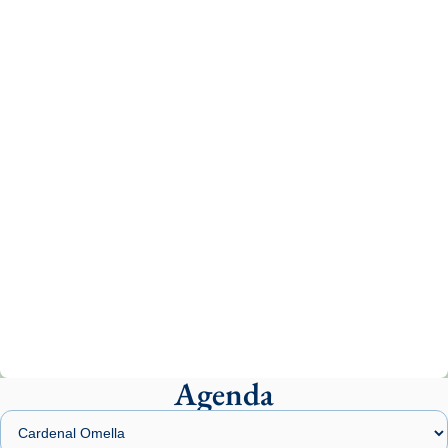
Aquest dilluns, 27 de juliol, ha tingut lloc la
missa d’acció de gràcies en agraïment al
comitè organitzador de la visita apostòlica
del Sant Pare Lleó XIV a Barcelona, i als
col·laboradors, a la Catedral de Barcelona.
L’arquebisbe de Barcelona, el cardenal Joan
Josep Omella, ha presidit la missa i l’ha
concelebrat el bisbe auxiliar de Barcelona,
Mons. David Abadías.
📸 Dr. G. Simón
Photo
View on Facebook
·
Share
Agenda
Arquebisbat de Barcelona
2 weeks ago