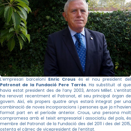
L’empresari barceloní
Enric Crous
és el nou president del
Patronat de la Fundació Pere Tarrés
. Ha substituït al qu
havia estat president des de l’any 2003, Antoni Millet. L’entitat
ha renovat recentment el Patronat, el seu principal òrgan de
govern. Així, els propers quatre anys estarà integrat per una
combinació de noves incorporacions i persones que ja n’havien
format part en el període anterior. Crous, una persona molt
compromesa amb el teixit empresarial i associatiu del país, és
membre del Patronat de la Fundació des del 2011 i des del 2015,
ostenta el càrrec de vicepresident de l’entitat.