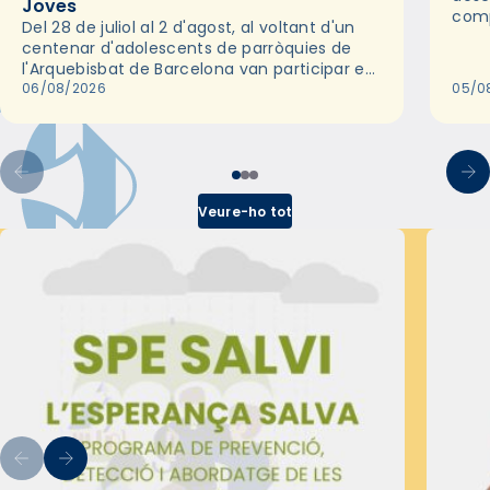
Joves
comp
Del 28 de juliol al 2 d'agost, al voltant d'un
deix
centenar d'adolescents de parròquies de
trav
l'Arquebisbat de Barcelona van participar en
les convivències Be Apostle, organitzades
06/08/2026
05/0
pel Secretariat Diocesà de Pastoral amb…
Veure-ho tot