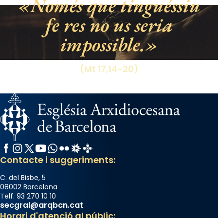
Només que tinguéssiu
«Si vols saber què és calor, ves per les
fe res no us seria
Santes a Mataró»🥵.
impossible.
Photo
View on Facebook
·
Share
(Mt 17,14-20)
Facebook
Instagram
X / Twitter
YouTube
WhatsApp
Flickr
Radio Estel
Catalunya Cristiana
Contacte i suggeriments:
C. del Bisbe, 5
08002 Barcelona
Telf. 93 270 10 10
secgral@arqbcn.cat
Horari d'atenció al públic: