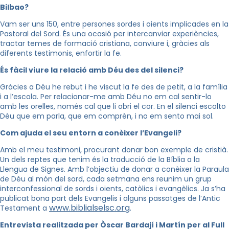
Bilbao?
Vam ser uns 150, entre persones sordes i oients implicades en la
Pastoral del Sord. És una ocasió per intercanviar experiències,
tractar temes de formació cristiana, conviure i, gràcies als
diferents testimonis, enfortir la fe.
És fàcil viure la relació amb Déu des del silenci?
Gràcies a Déu he rebut i he viscut la fe des de petit, a la família
i a l’escola. Per relacionar-me amb Déu no em cal sentir-lo
amb les orelles, només cal que li obri el cor. En el silenci escolto
Déu que em parla, que em comprèn, i no em sento mai sol.
Com ajuda el seu entorn a conèixer l’Evangeli?
Amb el meu testimoni, procurant donar bon exemple de cristià.
Un dels reptes que tenim és la traducció de la Bíblia a la
Llengua de Signes. Amb l’objectiu de donar a conèixer la Paraula
de Déu al món del sord, cada setmana ens reunim un grup
interconfessional de sords i oients, catòlics i evangèlics. Ja
s’ha
publicat bona part dels Evangelis i alguns passatges de l’Antic
www.biblialselsc.org
Testament a
.
Entrevista realitzada per Òscar Bardají i Martín per al Full