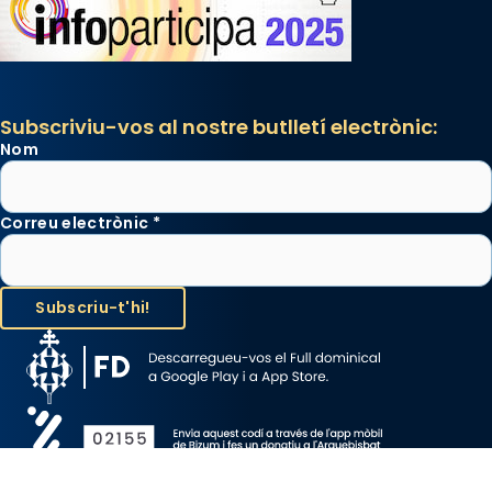
Subscriviu-vos al nostre butlletí electrònic:
Nom
Correu electrònic
*