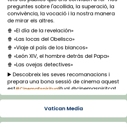
preguntes sobre l'acollida, la superació, la
convivència, la vocació i la nostra manera
de mirar els altres.
🍿 «El día de la revelación»
🍿 «Las locas del Obelisco»
🍿 «Viaje al país de los blancos»
🍿 «León XIV, el hombre detrás del Papa»
🍿 «Las ovejas detectives»
▶️ Descobreix les seves recomanacions i
prepara una bona sessió de cinema aquest
est
itual @cinemaspiritcat
#CinemaEspiritual
Imatge: Generada amb IA (OpenAI)
Video
Vatican Media
View on Facebook
·
Share