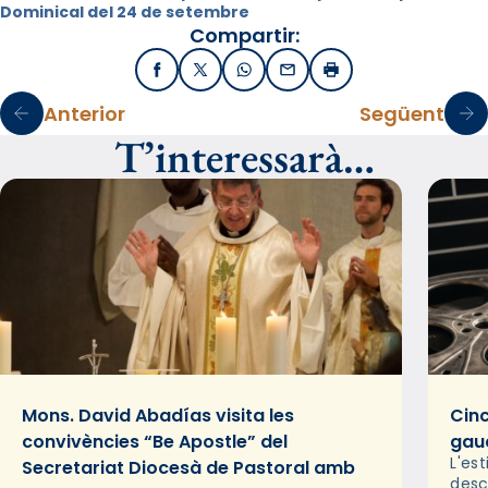
Dominical del 24 de setembre
Compartir:
Facebook
X / Twitter
WhatsApp
Email
Imprimir
Anterior
Següent
T’interessarà…
Mons. David Abadías visita les
Cinc
convivències “Be Apostle” del
gaud
L'es
Secretariat Diocesà de Pastoral amb
desc