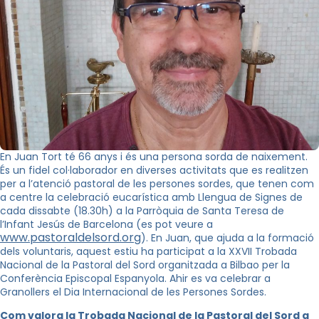
En Juan Tort té 66 anys i és una persona sorda de naixement.
És un fidel col·laborador en diverses activitats que es realitzen
per a l’atenció pastoral de les persones sordes, que tenen com
a centre
la celebració eucarística amb Llengua de Signes de
cada dissabte (18.30h) a la Parròquia de Santa Teresa de
l’Infant Jesús de Barcelona (es pot veure a
www.pastoraldelsord.org
).
En Juan, que ajuda a la formació
dels voluntaris, aquest estiu
ha participat a la XXVII Trobada
Nacional de la Pastoral del Sord organitzada a Bilbao per la
Conferència Episcopal Espanyola
. Ahir es va celebrar a
Granollers e
l Dia Internacional de les Persones Sordes.
Com valora la Trobada Nacional de la Pastoral del Sord a