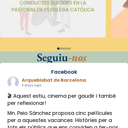
Seguiu
-nos
Facebook
Arquebisbat de Barcelona
3 days ago
🎬 Aquest estiu, cinema per gaudir i també
per reflexionar!
Mn. Peio Sánchez proposa cinc pel·lícules
per a aquestes vacances. Històries per a
tots els públics que ens conviden a fer-nos