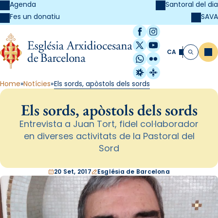
Agenda
Santoral del dia
SAVA
Fes un donatiu
Facebook
Instagram
X / Twitter
YouTube
CA
Me
Cerca
WhatsApp
Flickr
Radio Estel
Catalunya Cristi
Home
Notícies
Els sords, apòstols dels sords
Els sords, apòstols dels sords
Entrevista a Juan Tort, fidel col·laborador
en diverses activitats de la Pastoral del
Sord
20 Set, 2017
Església de Barcelona