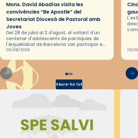
Mons. David Abadías visita les
Cinc
convivències “Be Apostle” del
gaud
L'es
Secretariat Diocesà de Pastoral amb
desc
Joves
comp
Del 28 de juliol al 2 d'agost, al voltant d'un
deix
centenar d'adolescents de parròquies de
trav
l'Arquebisbat de Barcelona van participar en
les convivències Be Apostle, organitzades
06/08/2026
05/0
pel Secretariat Diocesà de Pastoral amb…
Veure-ho tot