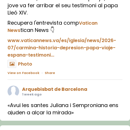
jove va fer arribar el seu testimoni al papa
Lleó XIV.
Recupera l'entrevista comp
Vatican
tican News 👇
News
www.vaticannews.va/es/iglesia/news/2026-
07/carmina-historia-depresion-papa-viaje-
espana-testimoni...
Photo
View on Facebook
·
Share
Arquebisbat de Barcelona
1 week ago
«Avui les santes Juliana i Semproniana ens
ajuden a alçar la mirada»
Mons. Sergi Gordo, bisbe de Tortosa, ha
presidit aquest 27 de juliol la missa de Les