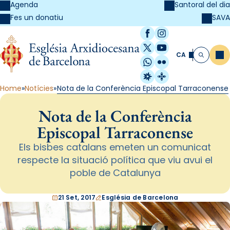
Agenda
Santoral del dia
SAVA
Fes un donatiu
Facebook
Instagram
X / Twitter
YouTube
CA
Me
Cerca
WhatsApp
Flickr
Radio Estel
Catalunya Cristi
Home
Notícies
Nota de la Conferència Episcopal Tarraconense
Nota de la Conferència
Episcopal Tarraconense
Els bisbes catalans emeten un comunicat
respecte la situació política que viu avui el
poble de Catalunya
21 Set, 2017
Església de Barcelona