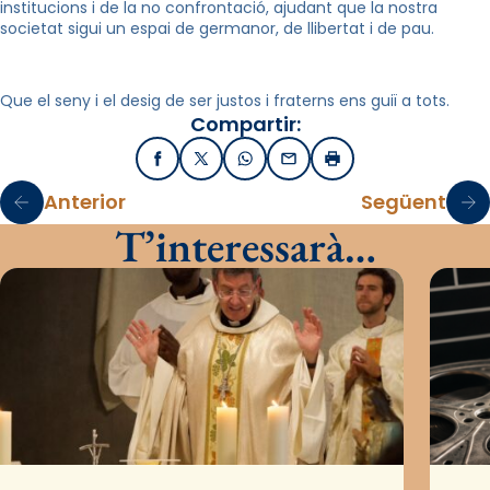
institucions i de la no confrontació, ajudant que la nostra
societat sigui un espai de germanor, de llibertat i de pau.
Que el seny i el desig de ser justos i fraterns ens guiï a tots.
Compartir:
Facebook
X / Twitter
WhatsApp
Email
Imprimir
Anterior
Següent
T’interessarà…