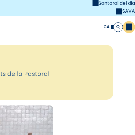
Santoral del dia
SAVA
el
unya Cristiana
CA
M
Cerca
ats de la Pastoral