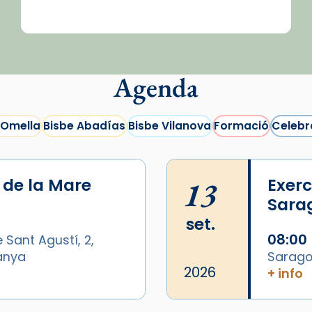
Agenda
 Omella
Bisbe Abadías
Bisbe Vilanova
Formació
Celebr
i de la Mare
13
Exerc
Sara
set.
08:00
 Sant Agustí, 2,
panya
Sarago
2026
+ info