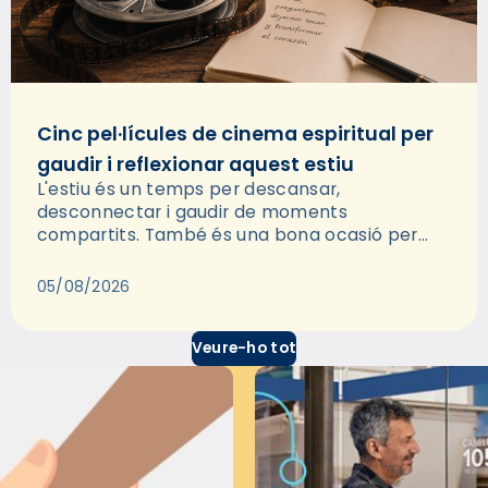
Cinc pel·lícules de cinema espiritual per
gaudir i reflexionar aquest estiu
L'estiu és un temps per descansar,
desconnectar i gaudir de moments
compartits. També és una bona ocasió per
deixar-se portar per una bona història i, a
través del cinema, reflexionar sobre les…
05/08/2026
Veure-ho tot