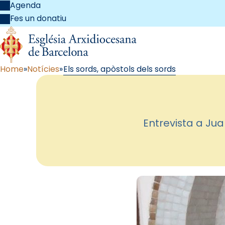
Agenda
Fes un donatiu
Home
Notícies
Els sords, apòstols dels sords
Entrevista a Juan