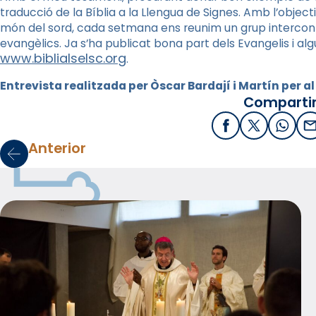
traducció de la Bíblia a la Llengua de Signes. Amb l’object
món del sord, cada setmana ens reunim un grup interconfes
evangèlics. Ja
s’ha publicat bona part dels Evangelis i a
www.biblialselsc.org
.
Entrevista realitzada per Òscar Bardají i Martín per a
Compartir
Facebook
X / Twitter
What
E
Anterior