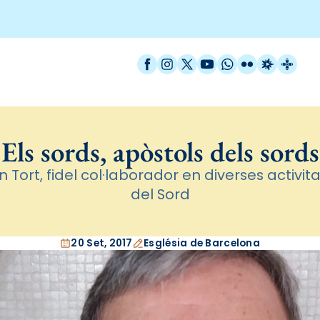
Facebook
Instagram
X / Twitter
YouTube
WhatsApp
Flickr
Radio Est
Catal
Els sords, apòstols dels sords
 Tort, fidel col·laborador en diverses activit
del Sord
20 Set, 2017
Església de Barcelona