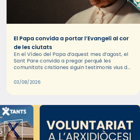
El Papa convida a portar l’Evangeli al cor
de les ciutats
En el Vídeo del Papa d’aquest mes d’agost, el
Sant Pare convida a pregar perquè les
comunitats cristianes siguin testimonis vius de
l’Evangeli enmig de les ciutats. A través d’una
pregària, el…
03/08/2026