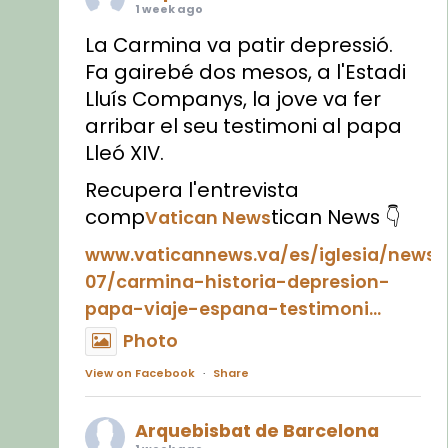
1 week ago
La Carmina va patir depressió.
Fa gairebé dos mesos, a l'Estadi
Lluís Companys, la jove va fer
arribar el seu testimoni al papa
Lleó XIV.
Recupera l'entrevista
comp
tican News 👇
Vatican News
www.vaticannews.va/es/iglesia/news
07/carmina-historia-depresion-
papa-viaje-espana-testimoni...
Photo
View on Facebook
·
Share
Arquebisbat de Barcelona