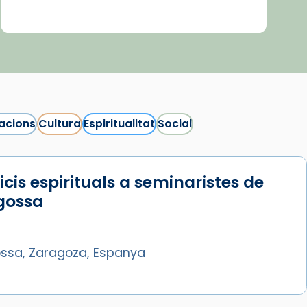
acions
Cultura
Espiritualitat
Social
icis espirituals a seminaristes de
gossa
ssa, Zaragoza, Espanya