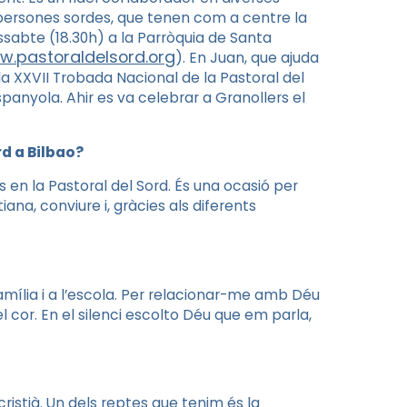
es persones sordes, que tenen com a centre
la
sabte (18.30h) a la Parròquia de Santa
.pastoraldelsord.org
).
En Juan, que ajuda
la XXVII Trobada Nacional de la Pastoral del
Espanyola
. Ahir es va celebrar a Granollers e
l
d a Bilbao?
 en la Pastoral del Sord. És una ocasió per
ana, conviure i, gràcies als diferents
 família i a l’escola. Per relacionar-me amb Déu
l cor. En el silenci escolto Déu que em parla,
stià. Un dels reptes que tenim és la