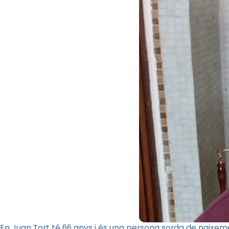
En Juan Tort té 66 anys i és una persona sorda de naixemen