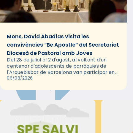
Mons. David Abadías visita les
convivències “Be Apostle” del Secretariat
Diocesà de Pastoral amb Joves
Del 28 de juliol al 2 d'agost, al voltant d'un
centenar d'adolescents de parròquies de
l'Arquebisbat de Barcelona van participar en
les convivències Be Apostle, organitzades pel
06/08/2026
Secretariat Diocesà de Pastoral amb…