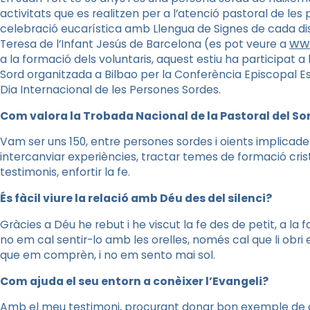
activitats que es realitzen per a l’atenció pastoral de l
celebració eucarística amb Llengua de Signes de cada dis
www
Teresa de l’Infant Jesús de Barcelona (es pot veure a
a la formació dels voluntaris, aquest estiu
ha participat a 
Sord organitzada a Bilbao per la Conferència Episcopal 
Dia Internacional de les Persones Sordes.
Com valora la Trobada Nacional de la Pastoral del Sor
Vam ser uns 150, entre persones sordes i oients implicades
intercanviar experiències, tractar temes de formació cristi
testimonis, enfortir la fe.
És fàcil viure la relació amb Déu des del silenci?
Gràcies a Déu he rebut i he viscut la fe des de petit, a la
no em cal sentir-lo amb les orelles, només cal que li obri e
que em comprèn, i no em sento mai sol.
Com ajuda el seu entorn a conèixer l’Evangeli?
Amb el meu testimoni, procurant donar bon exemple de cri