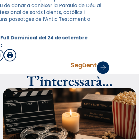
iu de donar a conèixer la Paraula de Déu al
sional de sords i oients, catòlics i
lguns passatges de l’Antic Testament a
l Full Dominical del 24 de setembre
:
sApp
mail
Imprimir
Següent
T’interessarà…