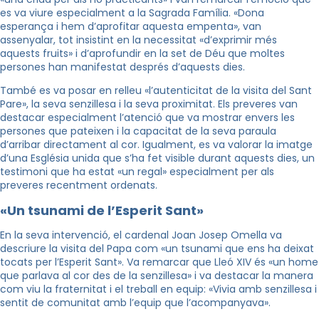
es va viure especialment a la Sagrada Família. «Dona
esperança i hem d’aprofitar aquesta empenta», van
assenyalar, tot insistint en la necessitat «d’exprimir més
aquests fruits» i d’aprofundir en la set de Déu que moltes
persones han manifestat després d’aquests dies.
També es va posar en relleu «l’autenticitat de la visita del Sant
Pare», la seva senzillesa i la seva proximitat. Els preveres van
destacar especialment l’atenció que va mostrar envers les
persones que pateixen i la capacitat de la seva paraula
d’arribar directament al cor. Igualment, es va valorar la imatge
d’una Església unida que s’ha fet visible durant aquests dies, un
testimoni que ha estat «un regal» especialment per als
preveres recentment ordenats.
«Un tsunami de l’Esperit Sant»
En la seva intervenció, el cardenal Joan Josep Omella va
descriure la visita del Papa com «un tsunami que ens ha deixat
tocats per l’Esperit Sant». Va remarcar que Lleó XIV és «un home
que parlava al cor des de la senzillesa» i va destacar la manera
com viu la fraternitat i el treball en equip: «Vivia amb senzillesa i
sentit de comunitat amb l’equip que l’acompanyava».