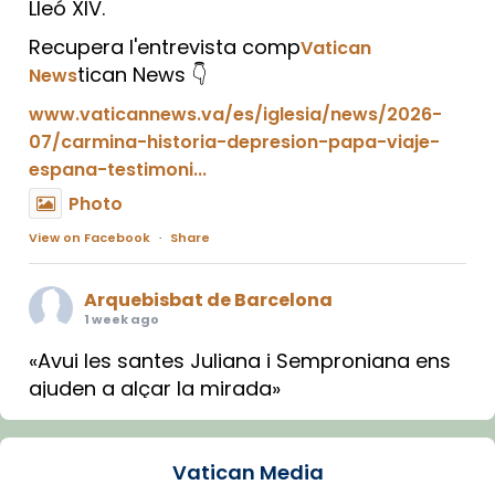
Lleó XIV.
Recupera l'entrevista comp
Vatican
tican News 👇
News
www.vaticannews.va/es/iglesia/news/2026-
07/carmina-historia-depresion-papa-viaje-
espana-testimoni...
Photo
View on Facebook
·
Share
Arquebisbat de Barcelona
1 week ago
«Avui les santes Juliana i Semproniana ens
ajuden a alçar la mirada»
Mons. Sergi Gordo, bisbe de Tortosa, ha
presidit aquest 27 de juliol la missa de Les
Vatican Media
Santes de Mataró.