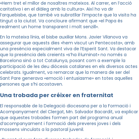
«Hem tret el millor de nosaltres mateixos. Al carrer, en l’acció
caritativa i en el diàleg amb la cultura». Així ho va dir
l’arquebisbe, que també va subratllar l’impacte que la visita ha
tingut a la ciutat. Va concloure afirmant que «el Papa és
realment un home transparent i molt senzill».
En la mateixa línia, el bisbe auxiliar Mons. Javier Vilanova va
assegurar que aquests dies «hem viscut un Pentecosta», amb
una presència especialment viva de l’Esperit Sant. Va destacar
que la presència dels creients «s’ha il·luminat» no només a
Barcelona sinó a tot Catalunya, posant com a exemple la
participació de les deu diòcesis catalanes en els diversos actes
celebrats. Igualment, va remarcar que la manera de ser del
Sant Pare generava «emoció i entusiasme» en totes aquelles
persones que s’hi acostaven.
Una trobada per créixer en fraternitat
El responsable de la Delegació diocesana per a la Formació i
Acompanyament del Clergat, Mn. Salvador Bacardit, va explicar
que aquestes trobades formen part del programa anual
d’acompanyament i formació dels preveres joves i dels
mossens vinculats a la pastoral juvenil.