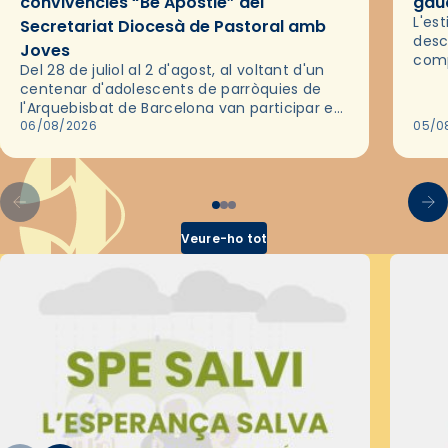
convivències “Be Apostle” del
gaud
L'es
Secretariat Diocesà de Pastoral amb
desc
Joves
comp
Del 28 de juliol al 2 d'agost, al voltant d'un
deix
centenar d'adolescents de parròquies de
trav
l'Arquebisbat de Barcelona van participar en
les convivències Be Apostle, organitzades
06/08/2026
05/0
pel Secretariat Diocesà de Pastoral amb…
Veure-ho tot