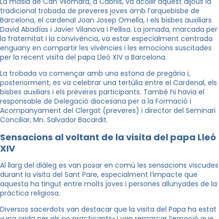
La masia de Can Vilomara, a Cabrils, va acollir aquest dijous la
tradicional trobada de preveres joves amb l’arquebisbe de
Barcelona, el cardenal Joan Josep Omella, i els bisbes auxiliars
David Abadías i Javier Vilanova i Pellisa. La jornada, marcada per
la fraternitat i la convivència, va estar especialment centrada
enguany en compartir les vivències i les emocions suscitades
per la recent visita del papa Lleó XIV a Barcelona.
La trobada va començar amb una estona de pregària i,
posteriorment, es va celebrar una tertúlia entre el Cardenal, els
bisbes auxiliars i els preveres participants. També hi havia el
responsable de Delegació diocesana per a la Formació i
Acompanyament del Clergat (preveres) i director del Seminari
Conciliar, Mn. Salvador Bacardit.
Sensacions al voltant de la visita del papa Lleó
XIV
Al llarg del diàleg es van posar en comú les sensacions viscudes
durant la visita del Sant Pare, especialment l’impacte que
aquesta ha tingut entre molts joves i persones allunyades de la
pràctica religiosa.
Diversos sacerdots van destacar que la visita del Papa ha estat
«una crida per als no practicants» i van remarcar l’emoció que