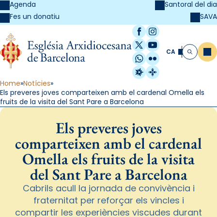
Agenda
Santoral del dia
SAVA
Fes un donatiu
Facebook
Instagram
X / Twitter
YouTube
CA
Me
Cerca
WhatsApp
Flickr
Radio Estel
Catalunya Cristi
Home
Notícies
Els preveres joves comparteixen amb el cardenal Omella els
fruits de la visita del Sant Pare a Barcelona
Els preveres joves
comparteixen amb el cardenal
Omella els fruits de la visita
del Sant Pare a Barcelona
Cabrils acull la jornada de convivència i
fraternitat per reforçar els vincles i
compartir les experiències viscudes durant