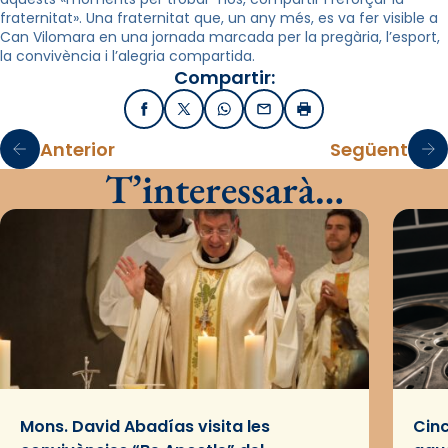
fraternitat». Una fraternitat que, un any més, es va fer visible a
Can Vilomara en una jornada marcada per la pregària, l’esport,
la convivència i l’alegria compartida.
Compartir:
Facebook
X / Twitter
WhatsApp
Email
Imprimir
Anterior
Següent
T’interessarà…
Mons. David Abadías visita les
Cinc