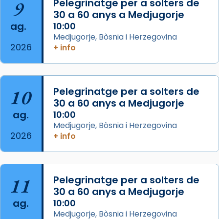
Mataró en reivindicarà les relíquies fins que
9
Pelegrinatge per a solters de
les aconseguirà el 1772. L’ofici que es canta
30 a 60 anys a Medjugorje
ag.
a la “Missa de les Santes” (“Missa de
10:00
Medjugorje, Bòsnia i Herzegovina
Glòria”) fou composta el 1848 per Mn.
2026
+ info
Manuel Blanch, amb aire d’òpera
italianitzant; s’interpreta per privilegi
pontifici, amb orquestra i cor, i té una
duració aproximada de tres hores. Després,
10
Pelegrinatge per a solters de
processó (recuperada el 1972) al voltant
30 a 60 anys a Medjugorje
del temple amb les relíquies de les santes.
ag.
10:00
Des de 1985 hi participa també un grup de
Medjugorje, Bòsnia i Herzegovina
2026
diablesses amb música i ball propis. Festa
+ info
gran a Mataró.
«Si vols saber què és calor, ves per les
Santes a Mataró»🥵.
11
Pelegrinatge per a solters de
30 a 60 anys a Medjugorje
Photo
ag.
10:00
View on Facebook
·
Share
Medjugorje, Bòsnia i Herzegovina