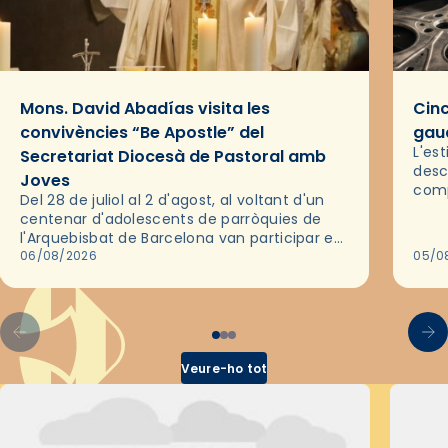
Mons. David Abadías visita les
Cinc
convivències “Be Apostle” del
gaud
L'es
Secretariat Diocesà de Pastoral amb
desc
Joves
comp
Del 28 de juliol al 2 d'agost, al voltant d'un
deix
centenar d'adolescents de parròquies de
trav
l'Arquebisbat de Barcelona van participar en
les convivències Be Apostle, organitzades
06/08/2026
05/0
pel Secretariat Diocesà de Pastoral amb…
Veure-ho tot