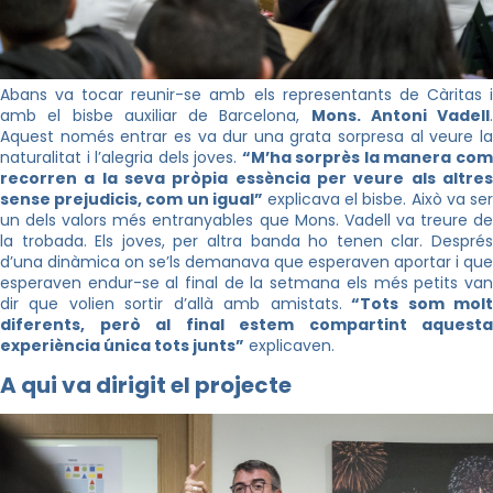
Abans va tocar reunir-se amb els representants de Càritas i
amb el bisbe auxiliar de Barcelona,
Mons. Antoni Vadell
.
Aquest només entrar es va dur una grata sorpresa al veure la
naturalitat i l’alegria dels joves.
“M’ha sorprès la manera co
recorren a la seva pròpia essència per veure als altres
sense prejudicis, com un igual”
explicava el bisbe. Això va se
un dels valors més entranyables que Mons. Vadell va treure de
la trobada. Els joves, per altra banda ho tenen clar. Després
d’una dinàmica on se’ls demanava que esperaven aportar i que
esperaven endur-se al final de la setmana els més petits van
dir que volien sortir d’allà amb amistats.
“Tots som mol
diferents, però al final estem compartint aquesta
experiència única tots junts”
explicaven.
A qui va dirigit el projecte