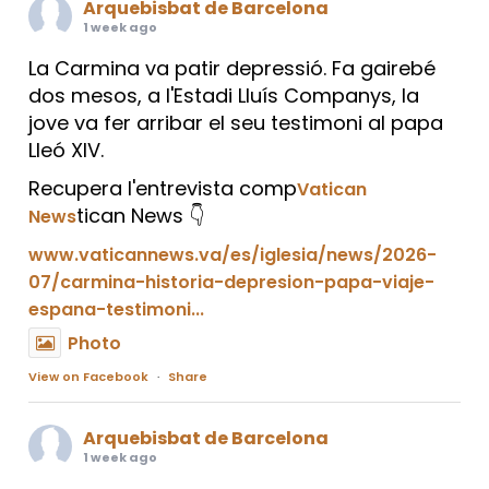
Arquebisbat de Barcelona
1 week ago
La Carmina va patir depressió. Fa gairebé
dos mesos, a l'Estadi Lluís Companys, la
jove va fer arribar el seu testimoni al papa
Lleó XIV.
Recupera l'entrevista comp
Vatican
tican News 👇
News
www.vaticannews.va/es/iglesia/news/2026-
07/carmina-historia-depresion-papa-viaje-
espana-testimoni...
Photo
View on Facebook
·
Share
Arquebisbat de Barcelona
1 week ago