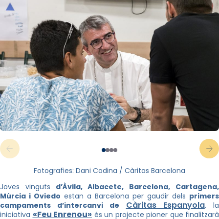
Fotografies: Dani Codina / Càritas Barcelona
Joves vinguts
d’Àvila, Albacete, Barcelona, Cartagena
Múrcia i Oviedo
estan a Barcelona per gaudir dels
primers
Càritas Espanyola
campaments d’intercanvi de
. l
«Feu Enrenou»
iniciativa
és un projecte pioner que finalitzarà