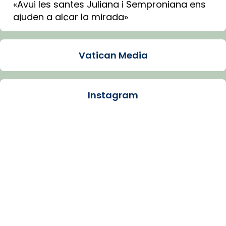
«Avui les santes Juliana i Semproniana ens
ajuden a alçar la mirada»
Mons. Sergi Gordo, bisbe de Tortosa, ha
presidit aquest 27 de juliol la missa de Les
Vatican Media
Santes de Mataró.
🔗
tinyurl.com/cvu5jmbk
📸 J. Merino
Instagram
Photo
View on Facebook
·
Share
Arquebisbat de Barcelona
is at Catedral
de Barcelona.
1 week ago
Aquest dilluns, 27 de juliol, ha tingut lloc la
missa d’acció de gràcies en agraïment al
comitè organitzador de la visita apostòlica