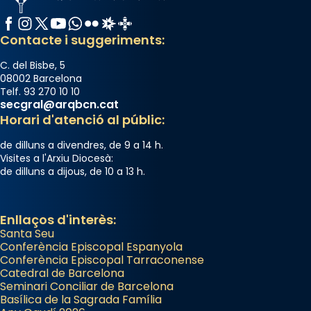
Facebook
Instagram
X / Twitter
YouTube
WhatsApp
Flickr
Radio Estel
Catalunya Cristiana
Contacte i suggeriments:
C. del Bisbe, 5
08002 Barcelona
Telf. 93 270 10 10
secgral@arqbcn.cat
Horari d'atenció al públic:
de dilluns a divendres, de 9 a 14 h.
Visites a l'Arxiu Diocesà:
de dilluns a dijous, de 10 a 13 h.
Enllaços d'interès:
Santa Seu
Conferència Episcopal Espanyola
Conferència Episcopal Tarraconense
Catedral de Barcelona
Seminari Conciliar de Barcelona
Basílica de la Sagrada Família