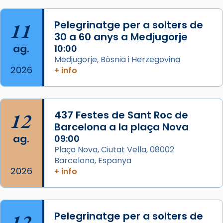
«Si vols saber què és calor, ves per les
Santes a Mataró»🥵.
11
Pelegrinatge per a solters de
30 a 60 anys a Medjugorje
Photo
ag.
10:00
View on Facebook
·
Share
Medjugorje, Bòsnia i Herzegovina
2026
+ info
Arquebisbat de Barcelona
2 weeks ago
Jaume, fill de Zebedeu, és juntament amb el
12
437 Festes de Sant Roc de
seu germà Joan i Pere un dels que
Barcelona a la plaça Nova
acompanyava més de prop Jesús.
ag.
09:00
Plaça Nova, Ciutat Vella, 08002
Segons el llibre dels Fets (12,2) fou el primer
Barcelona, Espanya
apòstol màrtir, decapitat a Jerusalem per
2026
+ info
Herodes Agripa (vers l'any 44).
Patró de Galícia, després de les invasions
musulmanes fou venerat com a patró dels
12
Pelegrinatge per a solters de
Regnes castellans i més tard de tota