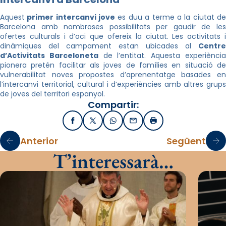
Aquest
primer intercanvi jove
es duu a terme a la ciutat d
Barcelona amb nombroses possibilitats per gaudir de les
ofertes culturals i d’oci que ofereix la ciutat. Les activitats i
dinàmiques del campament estan ubicades al
Centre
d’Activitats Barceloneta
de l’entitat. Aquesta experiènci
pionera pretén facilitar als joves de famílies en situació de
vulnerabilitat noves propostes d’aprenentatge basades en
l’intercanvi territorial, cultural i d’experiències amb altres grups
de joves del territori espanyol.
Compartir:
Facebook
X / Twitter
WhatsApp
Email
Imprimir
Anterior
Següent
T’interessarà…