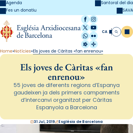
Agenda
Santoral del dia
SAVA
Fes un donatiu
Facebook
Instagram
X / Twitter
YouTube
CA
Me
Cerca
WhatsApp
Flickr
Radio Estel
Catalunya Cristi
Home
Notícies
Els joves de Càritas «fan enrenou»
Els joves de Càritas «fan
enrenou»
55 joves de diferents regions d’Espanya
gaudeixen ja dels primers campaments
d’intercanvi organitzat per Càritas
Espanyola a Barcelona
31 Jul, 2019
Església de Barcelona