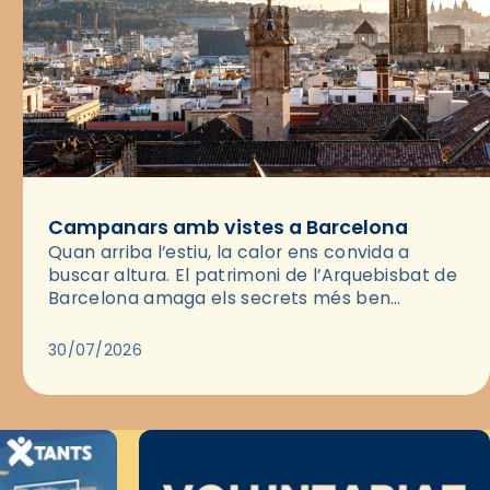
Campanars amb vistes a Barcelona
Quan arriba l’estiu, la calor ens convida a
buscar altura. El patrimoni de l’Arquebisbat de
Barcelona amaga els secrets més ben
guardats per gaudir del capvespre: els seus
campanars i les cobertes…
30/07/2026