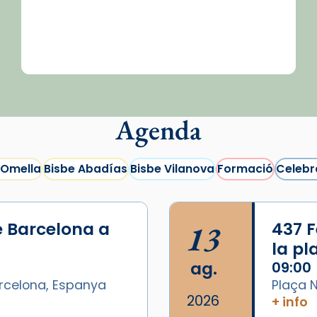
Agenda
 Omella
Bisbe Abadías
Bisbe Vilanova
Formació
Celebr
e Barcelona a
13
437 F
la p
ag.
09:00
arcelona, Espanya
Plaça N
2026
+ info