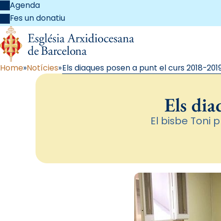
Agenda
Fes un donatiu
Home
Notícies
Els diaques posen a punt el curs 2018-201
Els dia
El bisbe Toni