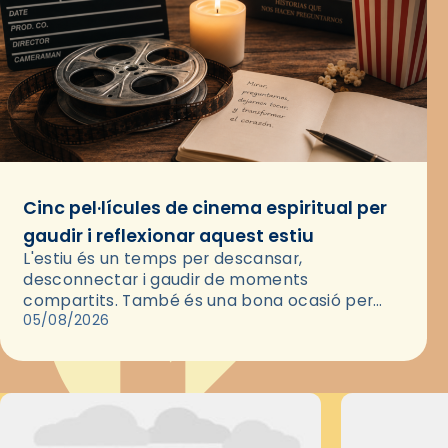
Cinc pel·lícules de cinema espiritual per
gaudir i reflexionar aquest estiu
L'estiu és un temps per descansar,
desconnectar i gaudir de moments
compartits. També és una bona ocasió per
deixar-se portar per una bona història i, a
05/08/2026
través del cinema, reflexionar sobre les…