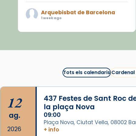
Arquebisbat de Barcelona
1 week ago
«Avui les santes Juliana i
Semproniana ens ajuden a alçar
la mirada»
Mons. Sergi Gordo, bisbe de
Tortosa, ha presidit aquest 27 de
juliol la missa de Les Santes de
Tots els calendaris
Cardenal
Mataró.
🔗
tinyurl.com/cvu5jmbk
12
437 Festes de Sant Roc d
📸 J. Merino
la plaça Nova
Photo
ag.
09:00
Plaça Nova, Ciutat Vella, 08002 B
View on Facebook
·
Share
2026
+ info