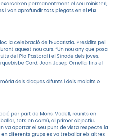
e exerceixen permanentment el seu ministeri,
s i van aprofundir tots plegats en el
Pla
loc la celebració de l’Eucaristia. Presidits pel
urant aquest nou curs. “Un nou any que posa
its del Pla Pastoral i el Sínode dels joves,
arquebisbe Card. Joan Josep Omella, fins el
ria dels diaques difunts i dels malalts o
ucció per part de Mons. Vadell, reunits en
ballar, tots en comú, el primer objectiu,
un va aportar el seu punt de vista respecte la
en diferents grups es va treballar els altres