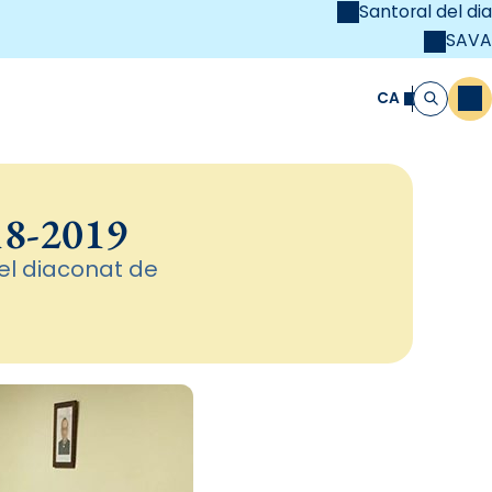
Santoral del dia
SAVA
el
unya Cristiana
CA
M
Cerca
018-2019
el diaconat de