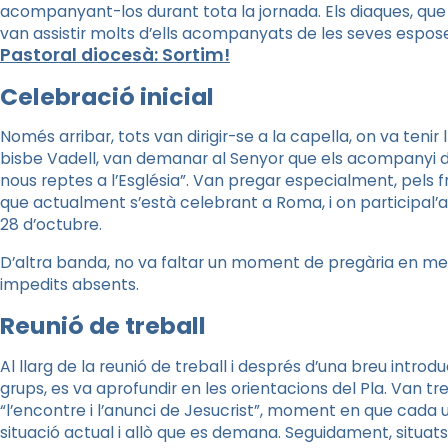
acompanyant-los durant tota la jornada. Els diaques, qu
van assistir molts d’ells acompanyats de les seves espose
Pastoral diocesà: Sortim!
Celebració inicial
Només arribar, tots van dirigir-se a la capella, on va tenir l
bisbe Vadell, van demanar al Senyor que els acompanyi d
nous reptes a l’Església”. Van pregar especialment, pels fru
que actualment s’està celebrant a Roma, i on participal’
28 d’octubre.
D’altra banda, no va faltar un moment de pregària en memò
impedits absents.
Reunió de treball
Al llarg de la reunió de treball i després d’una breu introd
grups, es va aprofundir en les orientacions del Pla. Van tre
“l’encontre i l’anunci de Jesucrist”, moment en que cada 
situació actual i allò que es demana. Seguidament, situats 