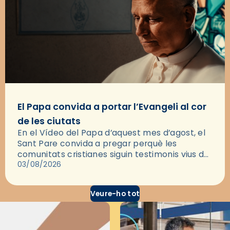
El Papa convida a portar l’Evangeli al cor
de les ciutats
En el Vídeo del Papa d’aquest mes d’agost, el
Sant Pare convida a pregar perquè les
comunitats cristianes siguin testimonis vius de
l’Evangeli enmig de les ciutats. A través d’una
03/08/2026
pregària, el…
Veure-ho tot