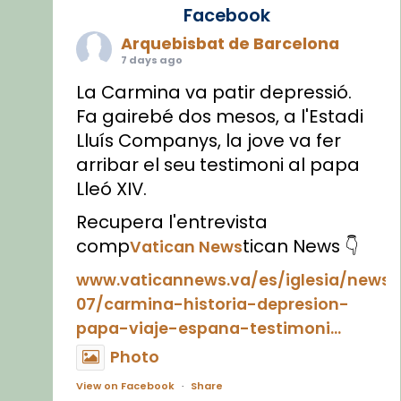
Facebook
Arquebisbat de Barcelona
7 days ago
La Carmina va patir depressió.
Fa gairebé dos mesos, a l'Estadi
Lluís Companys, la jove va fer
arribar el seu testimoni al papa
Lleó XIV.
Recupera l'entrevista
comp
tican News 👇
Vatican News
www.vaticannews.va/es/iglesia/news
07/carmina-historia-depresion-
papa-viaje-espana-testimoni...
Photo
View on Facebook
·
Share