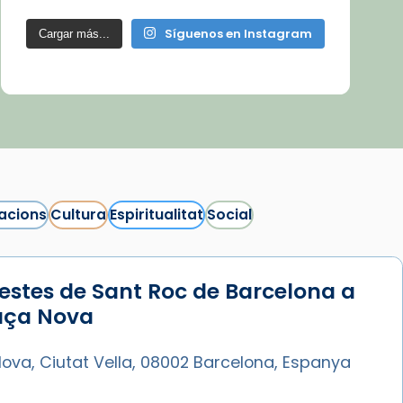
Síguenos en Instagram
Cargar más...
acions
Cultura
Espiritualitat
Social
estes de Sant Roc de Barcelona a
laça Nova
ova, Ciutat Vella, 08002 Barcelona, Espanya