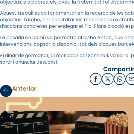
objectius: els pobres, els joves, la fraternitat i el discernim
Aquest treball es va fonamentar en la recerca de les act
objectius. També, per constatar les mancances existents 
d’accions concretes per endegar el Pla. Plans d’acció espe
La posada en comú va permetre al bisbe Antoni, que anav
intervencions, copsar la disponibilitat dels diaques barcel
El dinar de germanor, al menjador del Seminari, va ser el pu
sortir i anunciar Jesucrist.
Compartir
Facebook
X / Twitter
What
E
Anterior