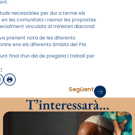
ent.
ituds necessàries per dur a terme els
en les comunitats i raonar les propostes
cialment vinculats al ministeri diaconal.
a prenent nota de les diferents
onins ens els diferents àmbits del Pla.
nt final d’un dia de pregària i treball per
:
sApp
mail
Imprimir
Següent
T’interessarà…