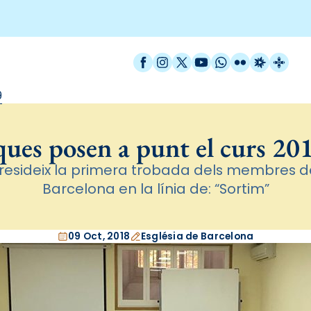
Facebook
Instagram
X / Twitter
YouTube
WhatsApp
Flickr
Radio Est
Catal
9
ques posen a punt el curs 2
 presideix la primera trobada dels membres d
Barcelona en la línia de: “Sortim”
09 Oct, 2018
Església de Barcelona