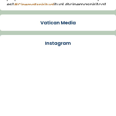
est
itual @cinemaspiritcat
#CinemaEspiritual
Imatge: Generada amb IA (OpenAI)
Video
Vatican Media
View on Facebook
·
Share
Instagram
Arquebisbat de Barcelona
1 week ago
La Carmina va patir depressió. Fa gairebé
dos mesos, a l'Estadi Lluís Companys, la
jove va fer arribar el seu testimoni al papa
Lleó XIV.
Recupera l'entrevista comp
Vatican
tican News 👇
News
www.vaticannews.va/es/iglesia/news/2026-
07/carmina-historia-depresion-papa-viaje-
espana-testimoni...