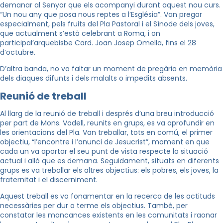
demanar al Senyor que els acompanyi durant aquest nou curs.
“Un nou any que posa nous reptes a l’Església”. Van pregar
especialment, pels fruits del Pla Pastoral i el Sínode dels joves,
que actualment s’està celebrant a Roma, i on
participal’arquebisbe Card. Joan Josep Omella, fins el 28
d’octubre.
D’altra banda, no va faltar un moment de pregària en memòria
dels diaques difunts i dels malalts o impedits absents.
Reunió de treball
Al llarg de la reunió de treball i després d’una breu introducció
per part de Mons. Vadell, reunits en grups, es va aprofundir en
les orientacions del Pla. Van treballar, tots en comú, el primer
objectiu, “l’encontre i l’anunci de Jesucrist”, moment en que
cada un va aportar el seu punt de vista respecte la situació
actual i allò que es demana. Seguidament, situats en diferents
grups es va treballar els altres objectius: els pobres, els joves, la
fraternitat i el discerniment.
Aquest treball es va fonamentar en la recerca de les actituds
necessàries per dur a terme els objectius. També, per
constatar les mancances existents en les comunitats i raonar