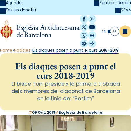
Agenda
Santoral del dia
SAVA
Fes un donatiu
Facebook
Instagram
X / Twitter
YouTube
CA
Me
Cerca
WhatsApp
Flickr
Radio Estel
Catalunya Cristi
Home
Notícies
Els diaques posen a punt el curs 2018-2019
Els diaques posen a punt el
curs 2018-2019
El bisbe Toni presideix la primera trobada
dels membres del diaconat de Barcelona
en la línia de: “Sortim”
09 Oct, 2018
Església de Barcelona