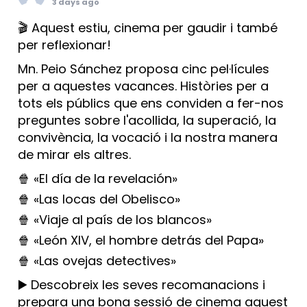
3 days ago
🎬 Aquest estiu, cinema per gaudir i també
per reflexionar!
Mn. Peio Sánchez proposa cinc pel·lícules
per a aquestes vacances. Històries per a
tots els públics que ens conviden a fer-nos
preguntes sobre l'acollida, la superació, la
convivència, la vocació i la nostra manera
de mirar els altres.
🍿 «El día de la revelación»
🍿 «Las locas del Obelisco»
🍿 «Viaje al país de los blancos»
🍿 «León XIV, el hombre detrás del Papa»
🍿 «Las ovejas detectives»
▶️ Descobreix les seves recomanacions i
prepara una bona sessió de cinema aquest