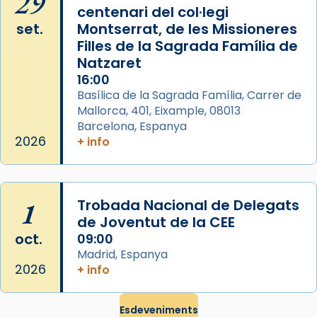
29
centenari del col·legi
duració aproximada de tres hores. Després,
set.
Montserrat, de les Missioneres
processó (recuperada el 1972) al voltant
Filles de la Sagrada Família de
del temple amb les relíquies de les santes.
Natzaret
Des de 1985 hi participa també un grup de
16:00
diablesses amb música i ball propis. Festa
Basílica de la Sagrada Família, Carrer de
gran a Mataró.
Mallorca, 401, Eixample, 08013
Barcelona, Espanya
«Si vols saber què és calor, ves per les
2026
+ info
Santes a Mataró»🥵.
Photo
View on Facebook
·
Share
1
Trobada Nacional de Delegats
de Joventut de la CEE
oct.
09:00
Madrid, Espanya
2026
+ info
Esdeveniments