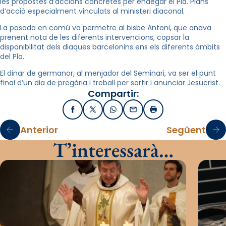
les propostes d’accions concretes per endegar el Pla. Plans
d’acció especialment vinculats al ministeri diaconal.
La posada en comú va permetre al bisbe Antoni, que anava
prenent nota de les diferents intervencions, copsar la
disponibilitat dels diaques barcelonins ens els diferents àmbits
del Pla.
El dinar de germanor, al menjador del Seminari, va ser el punt
final d’un dia de pregària i treball per sortir i anunciar Jesucrist.
Compartir:
Facebook
X / Twitter
WhatsApp
Email
Imprimir
Anterior
Següent
T’interessarà…