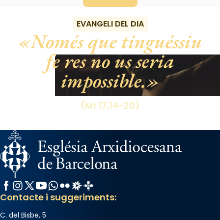
EVANGELI DEL DIA
Només que tinguéssiu
fe res no us seria
impossible.
(Mt 17,14-20)
Facebook
Instagram
X / Twitter
YouTube
WhatsApp
Flickr
Radio Estel
Catalunya Cristiana
Contacte i suggeriments:
C. del Bisbe, 5