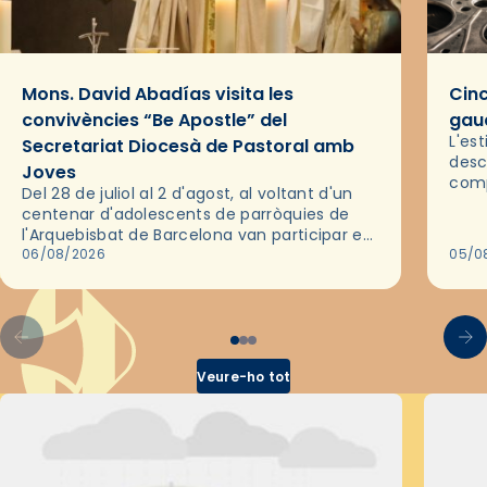
Mons. David Abadías visita les
Cinc
convivències “Be Apostle” del
gaud
L'es
Secretariat Diocesà de Pastoral amb
desc
Joves
comp
Del 28 de juliol al 2 d'agost, al voltant d'un
deix
centenar d'adolescents de parròquies de
trav
l'Arquebisbat de Barcelona van participar en
les convivències Be Apostle, organitzades
06/08/2026
05/0
pel Secretariat Diocesà de Pastoral amb…
Veure-ho tot