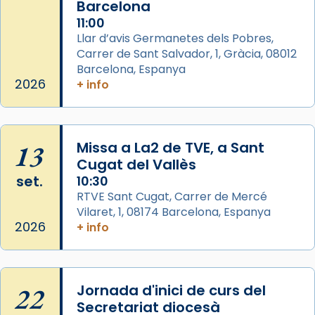
Barcelona
Arquebisbat de Barcelona
is at Catedral
11:00
de Barcelona.
Llar d’avis Germanetes dels Pobres,
2 weeks ago
Carrer de Sant Salvador, 1, Gràcia, 08012
Aquest dilluns, 27 de juliol, ha tingut lloc la
Barcelona, Espanya
missa d’acció de gràcies en agraïment al
2026
+ info
comitè organitzador de la visita apostòlica
del Sant Pare Lleó XIV a Barcelona, i als
col·laboradors, a la Catedral de Barcelona.
13
Missa a La2 de TVE, a Sant
L’arquebisbe de Barcelona, el cardenal Joan
Cugat del Vallès
Josep Omella, ha presidit la missa i l’ha
set.
10:30
concelebrat el bisbe auxiliar de Barcelona,
RTVE Sant Cugat, Carrer de Mercé
Mons. David Abadías.
Vilaret, 1, 08174 Barcelona, Espanya
2026
+ info
📸 Dr. G. Simón
Photo
View on Facebook
·
Share
22
Jornada d'inici de curs del
Secretariat diocesà