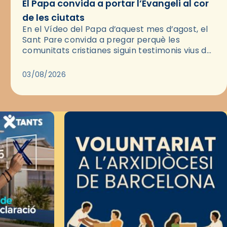
El Papa convida a portar l’Evangeli al cor
de les ciutats
En el Vídeo del Papa d’aquest mes d’agost, el
Sant Pare convida a pregar perquè les
comunitats cristianes siguin testimonis vius de
l’Evangeli enmig de les ciutats. A través d’una
pregària, el…
03/08/2026