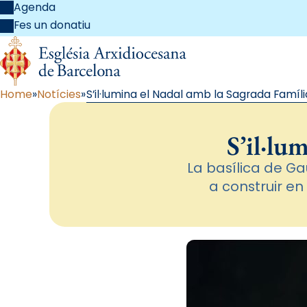
Agenda
Fes un donatiu
Home
Notícies
S’il·lumina el Nadal amb la Sagrada Famíli
S’il·lu
La basílica de Ga
a construir en