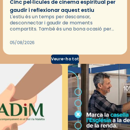
Cinc pel·lícules de cinema espiritual per
gaudir i reflexionar aquest estiu
L'estiu és un temps per descansar,
desconnectar i gaudir de moments
compartits. També és una bona ocasió per
deixar-se portar per una bona història i, a
través del cinema, reflexionar sobre les…
05/08/2026
Veure-ho tot