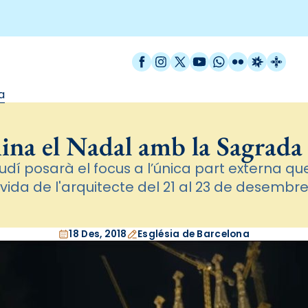
Facebook
Instagram
X / Twitter
YouTube
WhatsApp
Flickr
Radio Est
Catal
a
mina el Nadal amb la Sagrada
udí posarà el focus a l’única part externa 
 vida de l'arquitecte del 21 al 23 de desembre 
18 Des, 2018
Església de Barcelona