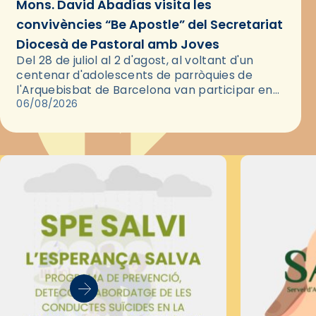
Mons. David Abadías visita les
convivències “Be Apostle” del Secretariat
Diocesà de Pastoral amb Joves
Del 28 de juliol al 2 d'agost, al voltant d'un
centenar d'adolescents de parròquies de
l'Arquebisbat de Barcelona van participar en
les convivències Be Apostle, organitzades pel
06/08/2026
Secretariat Diocesà de Pastoral amb…