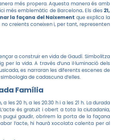
manera més propera. Aquesta manera és amb
difici més emblemàtic de Barcelona
.
Els dies
21,
uminar la façana del Naixement
que explica la
no creients coneixen i, per tant, representen
nçar a construir en vida de Gaudí. Simbolitza
ig per la vida. A través d’una il·luminació dels
musicada, es narraran les diferents escenes de
la simbologia de cadascuna d’elles.
rada Família
, a les 20 h, a les 20.30 h i a les 21 h. La durada
cte és gratuït i obert a tota la ciutadania,
n pugui gaudir, obrirem la porta de la façana
cabar l’acte, hi haurà xocolata calenta per al