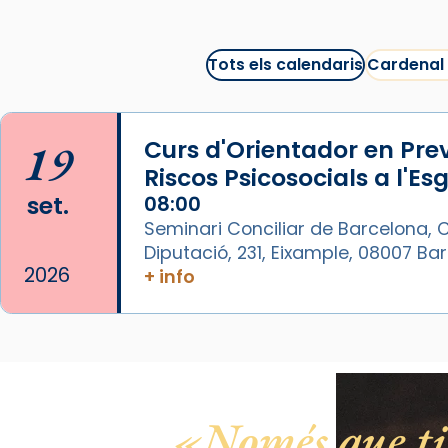
bona sessió de cinema aquest
est
itual
#CinemaEspiritual
Tots els calendaris
Cardenal
@cinemaspiritcat
Imatge: Generada amb IA
(OpenAI)
19
Curs d'Orientador en Pre
Video
Riscos Psicosocials a l'Es
set.
08:00
View on Facebook
·
Share
Seminari Conciliar de Barcelona, C
Diputació, 231, Eixample, 08007 B
Arquebisbat de Barcelona
2026
+ info
1 week ago
La Carmina va patir depressió.
Fa gairebé dos mesos, a l'Estadi
Lluís Companys, la jove va fer
arribar el seu testimoni al papa
Lleó XIV.
Només que tin