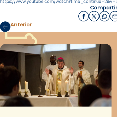
https://www.youtube.com/watch?time_continue=2&v=
Compartir
Facebook
X / Twitter
What
E
Anterior