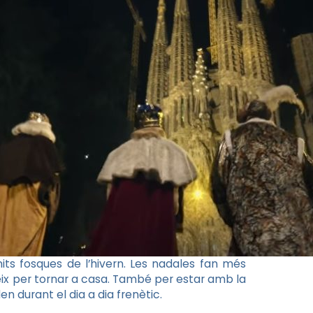
 nits fosques de l’hivern. Les nadales fan més
ix per tornar a casa. També per estar amb la
en durant el dia a dia frenètic.