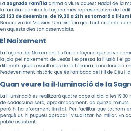
La
Sagrada Família
anima a viure aquest Nadal de la 
la família i admirar la façana més representativa de l’e
22 i 23 de desembre, de 19,30 a 21 h es tornarà a il·l
Bonanova del Messies. Una història que tant creients com 
en aquests dies tan assenyalats.
El Naixement
La façana del Naixement és l’única façana que es va come
la joia pel naixement de Jesús i expressa la il·lusió i el go
diferents grups escultòrics de la façana i d’una locució 
l’esdeveniment històric que és l’arribada del fill de Déu i 
Quan veure la il·luminació de la Sag
La il·luminació es realitzarà quatre cops al dia, a les 19.30 h
de cadascuna serà, aproximadament, de quinze minuts. L’a
però hi ha aforament limitat. Per facilitar que tothom e
perquè us hi pugueu apropar i visualitzar-ho millor. En a
públic assistent.