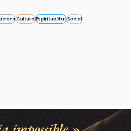
acions
Cultura
Espiritualitat
Social
ia impossible.