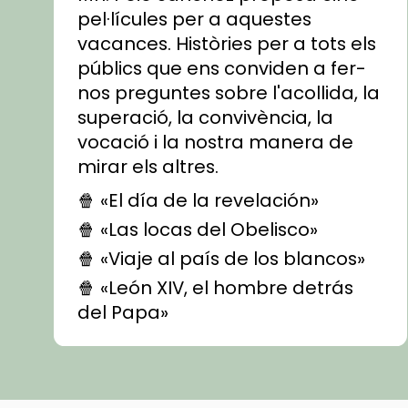
pel·lícules per a aquestes
vacances. Històries per a tots els
públics que ens conviden a fer-
nos preguntes sobre l'acollida, la
superació, la convivència, la
vocació i la nostra manera de
mirar els altres.
🍿 «El día de la revelación»
🍿 «Las locas del Obelisco»
🍿 «Viaje al país de los blancos»
🍿 «León XIV, el hombre detrás
del Papa»
🍿 «Las ovejas detectives»
▶️ Descobreix les seves
recomanacions i prepara una