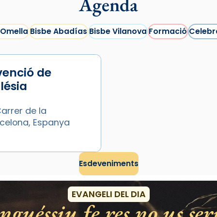
Agenda
 Omella
Bisbe Abadías
Bisbe Vilanova
Formació
Celebr
venció de
glésia
arrer de la
arcelona, Espanya
Esdeveniments
EVANGELI DEL DIA
guéssiu fe res no us ser