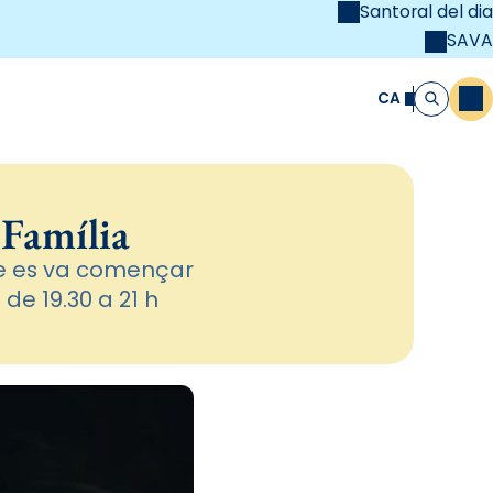
Santoral del dia
SAVA
el
unya Cristiana
CA
M
Cerca
 Família
que es va començar
de 19.30 a 21 h