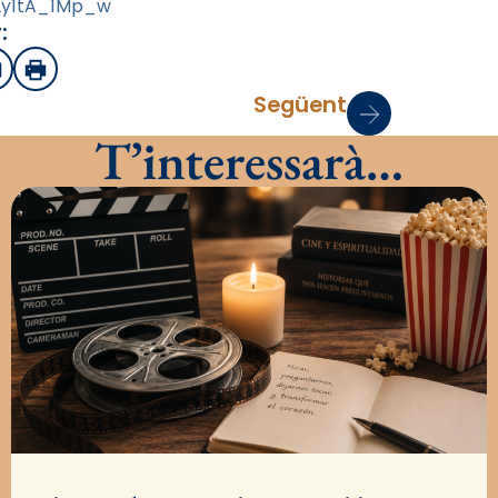
Ly1tA_1Mp_w
:
sApp
mail
Imprimir
Següent
T’interessarà…