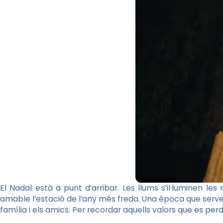
El Nadal està a punt d’arribar. Les llums s’il·luminen les
amable l’estació de l’any més freda. Una època que serve
família i els amics. Per recordar aquells valors que es perd