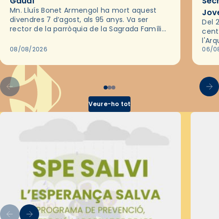
Gaudí
Sec
Mn. Lluís Bonet Armengol ha mort aquest
Jov
divendres 7 d’agost, als 95 anys. Va ser
Del 2
rector de la parròquia de la Sagrada Família
cent
de Barcelona durant 25 anys, entre 1993 i
l'Ar
2018,…
08/08/2026
les 
06/0
pel 
Veure-ho tot