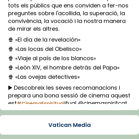
tots els públics que ens conviden a fer-nos
preguntes sobre l'acollida, la superació, la
convivència, la vocació i la nostra manera
de mirar els altres.
🍿 «El día de la revelación»
🍿 «Las locas del Obelisco»
🍿 «Viaje al país de los blancos»
🍿 «León XIV, el hombre detrás del Papa»
🍿 «Las ovejas detectives»
▶️ Descobreix les seves recomanacions i
prepara una bona sessió de cinema aquest
est
itual @cinemaspiritcat
#CinemaEspiritual
Imatge: Generada amb IA (OpenAI)
Video
Vatican Media
View on Facebook
·
Share