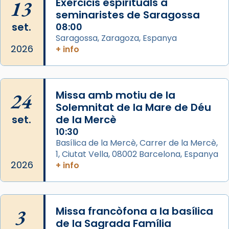
13
Exercicis espirituals a
comitè organitzador de la visita apostòlica
seminaristes de Saragossa
del Sant Pare Lleó XIV a Barcelona, i als
set.
08:00
col·laboradors, a la Catedral de Barcelona.
Saragossa, Zaragoza, Espanya
L’arquebisbe de Barcelona, el cardenal Joan
2026
+ info
Josep Omella, ha presidit la missa i l’ha
concelebrat el bisbe auxiliar de Barcelona,
Mons. David Abadías.
24
Missa amb motiu de la
📸 Dr. G. Simón
Solemnitat de la Mare de Déu
set.
de la Mercè
Photo
10:30
View on Facebook
·
Share
Basílica de la Mercè, Carrer de la Mercè,
1, Ciutat Vella, 08002 Barcelona, Espanya
2026
Arquebisbat de Barcelona
+ info
2 weeks ago
Memòria de les santes Juliana i
Semproniana, verges i màrtirs.
3
Missa francòfona a la basílica
de la Sagrada Família
Acompanyant la història de sant Cugat, a