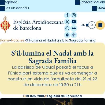
Agenda
Santoral del dia
SAVA
Fes un donatiu
Facebook
Instagram
X / Twitter
YouTube
CA
Me
Cerca
WhatsApp
Flickr
Radio Estel
Catalunya Cristi
Home
Notícies
S’il·lumina el Nadal amb la Sagrada Família
S’il·lumina el Nadal amb la
Sagrada Família
La basílica de Gaudí posarà el focus a
l’única part externa que es va començar a
construir en vida de l'arquitecte del 21 al 23
de desembre de 19.30 a 21 h
18 Des, 2018
Església de Barcelona