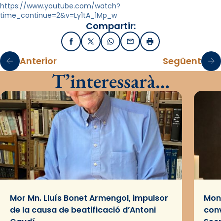
https://www.youtube.com/watch?
time_continue=2&v=Ly1tA_1Mp_w
Compartir:
Facebook
X / Twitter
WhatsApp
Email
Imprimir
Anterior
Següent
T’interessarà…
Mor Mn. Lluís Bonet Armengol, impulsor
Mons
de la causa de beatificació d’Antoni
conv