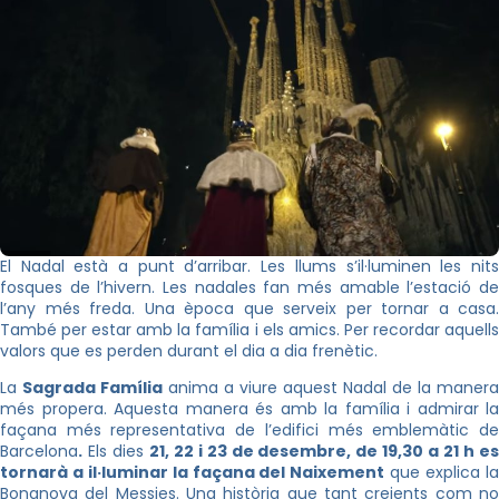
El Nadal està a punt d’arribar. Les llums s’il·luminen les nits
fosques de l’hivern. Les nadales fan més amable l’estació de
l’any més freda. Una època que serveix per tornar a casa.
També per estar amb la família i els amics. Per recordar aquells
valors que es perden durant el dia a dia frenètic.
La
Sagrada Família
anima a viure aquest Nadal de la manera
més propera. Aquesta manera és amb la família i admirar la
façana més representativa de l’edifici més emblemàtic de
Barcelona
.
Els dies
21, 22 i 23 de desembre, de 19,30 a 21 h e
tornarà a il·luminar la façana del Naixement
que explica l
Bonanova del Messies. Una història que tant creients com no