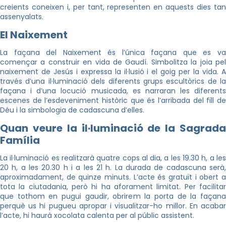
creients coneixen i, per tant, representen en aquests dies tan
assenyalats.
El Naixement
La façana del Naixement és l’única façana que es va
començar a construir en vida de Gaudí. Simbolitza la joia pel
naixement de Jesús i expressa la il·lusió i el goig per la vida. A
través d’una il·luminació dels diferents grups escultòrics de la
façana i d’una locució musicada, es narraran les diferents
escenes de l’esdeveniment històric que és l’arribada del fill de
Déu i la simbologia de cadascuna d’elles.
Quan veure la il·luminació de la Sagrada
Família
La il·luminació es realitzarà quatre cops al dia, a les 19.30 h, a les
20 h, a les 20.30 h i a les 21 h. La durada de cadascuna serà,
aproximadament, de quinze minuts. L’acte és gratuït i obert a
tota la ciutadania, però hi ha aforament limitat. Per facilitar
que tothom en pugui gaudir, obrirem la porta de la façana
perquè us hi pugueu apropar i visualitzar-ho millor. En acabar
l’acte, hi haurà xocolata calenta per al públic assistent.