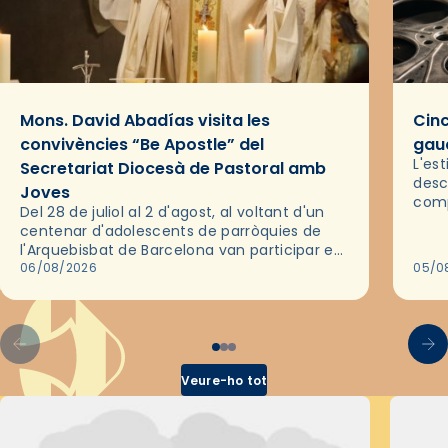
Mons. David Abadías visita les
Cinc
convivències “Be Apostle” del
gaud
L'es
Secretariat Diocesà de Pastoral amb
desc
Joves
comp
Del 28 de juliol al 2 d'agost, al voltant d'un
deix
centenar d'adolescents de parròquies de
trav
l'Arquebisbat de Barcelona van participar en
les convivències Be Apostle, organitzades
06/08/2026
05/0
pel Secretariat Diocesà de Pastoral amb…
Veure-ho tot