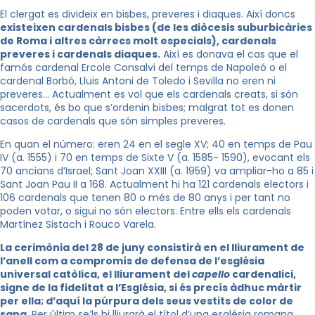
El clergat es divideix en bisbes, preveres i diaques. Així doncs
existeixen cardenals bisbes (de les diòcesis suburbicàries
de Roma i altres càrrecs molt especials), cardenals
preveres i cardenals diaques.
Així es donava el cas que el
famós cardenal Ercole Consalvi del temps de Napoleó o el
cardenal Borbó, Lluis Antoni de Toledo i Sevilla no eren ni
preveres… Actualment es vol que els cardenals creats, si són
sacerdots, és bo que s’ordenin bisbes; malgrat tot es donen
casos de cardenals que són simples preveres.
En quan el número: eren 24 en el segle XV; 40 en temps de Pau
IV (a. 1555) i 70 en temps de Sixte V (a. 1585- 1590), evocant els
70 ancians d’Israel; Sant Joan XXIII (a. 1959) va ampliar-ho a 85 i
Sant Joan Pau II a 168. Actualment hi ha 121 cardenals electors i
106 cardenals que tenen 80 o més de 80 anys i per tant no
poden votar, o sigui no són electors. Entre ells els cardenals
Martínez Sistach i Rouco Varela.
La cerimònia del 28 de juny consistirà en el lliurament de
l’anell com a compromís de defensa de l’església
universal catòlica, el lliurament del
capello
cardenalici,
signe de la fidelitat a l’Església, si és precís àdhuc màrtir
per ella; d’aquí la púrpura dels seus vestits de color de
sang
. Per últim se’ls hi lliurarà el títol d’una església romana