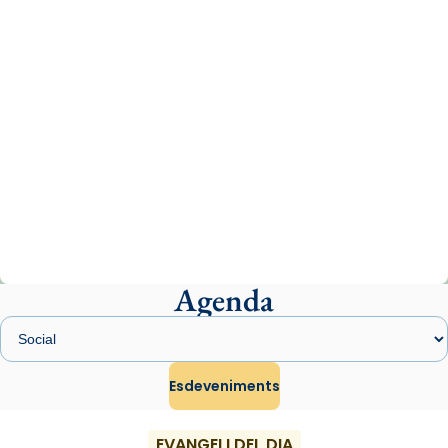
07/carmina-historia-depresion-papa-viaje-
espana-testimoni...
Photo
View on Facebook
·
Share
Arquebisbat de Barcelona
2 weeks ago
«Avui les santes Juliana i Semproniana ens
ajuden a alçar la mirada»
Mons. Sergi Gordo, bisbe de Tortosa, ha
presidit aquest 27 de juliol la missa de Les
Agenda
Santes de Mataró.
🔗
tinyurl.com/cvu5jmbk
📸 J. Merino
Esdeveniments
Photo
EVANGELI DEL DIA