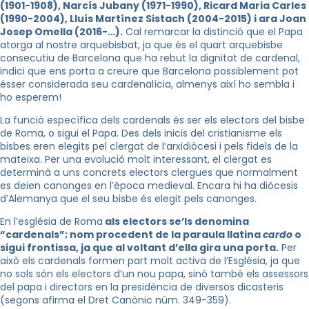
(1901-1908), Narcís Jubany (1971-1990), Ricard Maria Carles
(1990-2004), Lluís Martínez Sistach (2004-2015) i ara Joan
Josep Omella (2016-…).
Cal remarcar la distinció que el Papa
atorga al nostre arquebisbat, ja que és el quart arquebisbe
consecutiu de Barcelona que ha rebut la dignitat de cardenal,
indici que ens porta a creure que Barcelona possiblement pot
ésser considerada seu cardenalícia, almenys així ho sembla i
ho esperem!
La funció específica dels cardenals és ser els electors del bisbe
de Roma, o sigui el Papa. Des dels inicis del cristianisme els
bisbes eren elegits pel clergat de l’arxidiòcesi i pels fidels de la
mateixa. Per una evolució molt interessant, el clergat es
determinà a uns concrets electors clergues que normalment
es deien canonges en l’època medieval. Encara hi ha diòcesis
d’Alemanya que el seu bisbe és elegit pels canonges.
En l’església de Roma
als electors se’ls denomina
“cardenals”; nom procedent de la paraula llatina
cardo
o
sigui frontissa, ja que al voltant d’ella gira una porta.
Per
això els cardenals formen part molt activa de l’Església, ja que
no sols són els electors d’un nou papa, sinó també els assessors
del papa i directors en la presidència de diversos dicasteris
(segons afirma el Dret Canònic núm. 349-359).