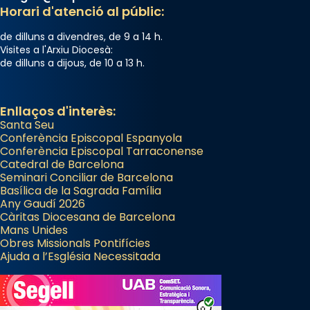
Horari d'atenció al públic:
Arquebisbat de Barcelona
de dilluns a divendres, de 9 a 14 h.
2 weeks ago
Visites a l'Arxiu Diocesà:
de dilluns a dijous, de 10 a 13 h.
Memòria de les santes Juliana i
Semproniana, verges i màrtirs.
Acompanyant la història de sant Cugat, a
Enllaços d'interès:
Santa Seu
partir de l’Edat Mitjana sorgeix la tradició
Conferència Episcopal Espanyola
que les santes Juliana (“relatiu a Júlia”) i
Conferència Episcopal Tarraconense
Semproniana (“relatiu a Semprònia =
Catedral de Barcelona
eterna”) són deixebles seves. I l’any 1667, el
Seminari Conciliar de Barcelona
Basílica de la Sagrada Família
frare Joan Gaspar Roig, afirma en una obra
Any Gaudí 2026
que les santes són filles de l’antiga Iluro.
Càritas Diocesana de Barcelona
Mataró en reivindicarà les relíquies fins que
Mans Unides
Obres Missionals Pontifícies
les aconseguirà el 1772. L’ofici que es canta
Ajuda a l’Església Necessitada
a la “Missa de les Santes” (“Missa de
Glòria”) fou composta el 1848 per Mn.
Manuel Blanch, amb aire d’òpera