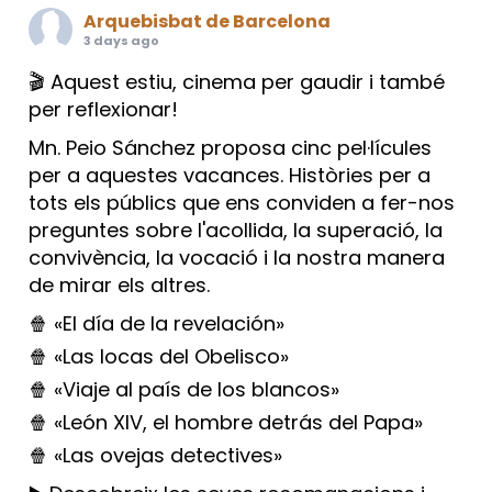
Arquebisbat de Barcelona
3 days ago
🎬 Aquest estiu, cinema per gaudir i també
per reflexionar!
Mn. Peio Sánchez proposa cinc pel·lícules
per a aquestes vacances. Històries per a
tots els públics que ens conviden a fer-nos
preguntes sobre l'acollida, la superació, la
convivència, la vocació i la nostra manera
de mirar els altres.
🍿 «El día de la revelación»
🍿 «Las locas del Obelisco»
🍿 «Viaje al país de los blancos»
🍿 «León XIV, el hombre detrás del Papa»
🍿 «Las ovejas detectives»