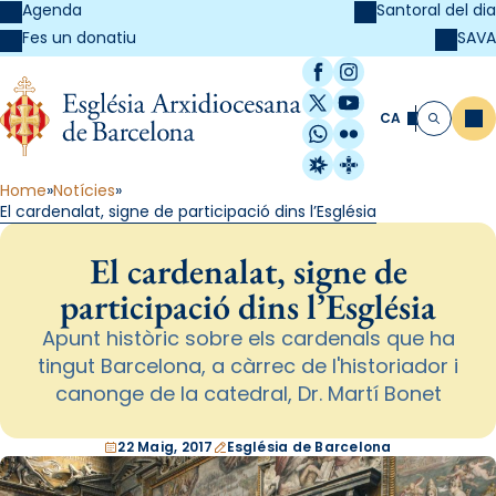
Agenda
Santoral del dia
SAVA
Fes un donatiu
Facebook
Instagram
X / Twitter
YouTube
CA
Me
Cerca
WhatsApp
Flickr
Radio Estel
Catalunya Cristi
Home
Notícies
El cardenalat, signe de participació dins l’Església
El cardenalat, signe de
participació dins l’Església
Apunt històric sobre els cardenals que ha
tingut Barcelona, a càrrec de l'historiador i
canonge de la catedral, Dr. Martí Bonet
22 Maig, 2017
Església de Barcelona