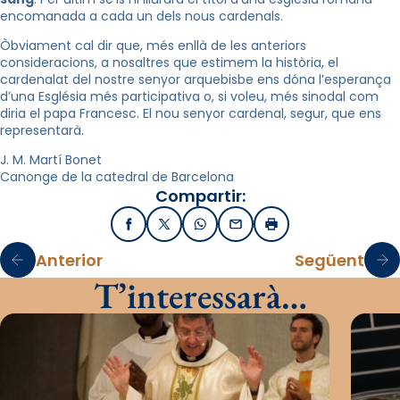
encomanada a cada un dels nous cardenals.
Òbviament cal dir que, més enllà de les anteriors
consideracions, a nosaltres que estimem la història, el
cardenalat del nostre senyor arquebisbe ens dóna l’esperança
d’una Església més participativa o, si voleu, més sinodal com
diria el papa Francesc. El nou senyor cardenal, segur, que ens
representarà.
J. M. Martí Bonet
Canonge de la catedral de Barcelona
Compartir:
Facebook
X / Twitter
WhatsApp
Email
Imprimir
Anterior
Següent
T’interessarà…