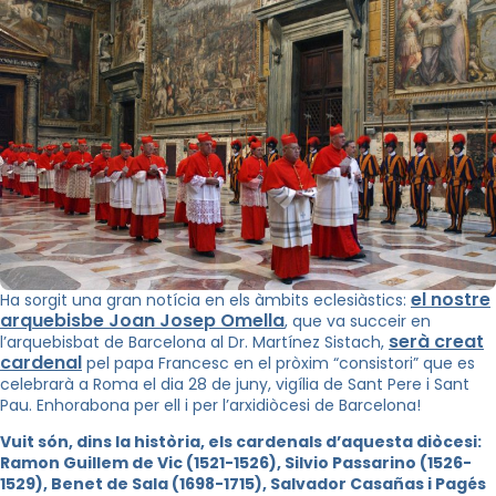
el nostre
Ha sorgit una gran notícia en els àmbits eclesiàstics:
arquebisbe Joan Josep Omella
, que va succeir en
serà creat
l’arquebisbat de Barcelona al Dr. Martínez Sistach,
cardenal
pel papa Francesc en el pròxim “consistori” que es
celebrarà a Roma el dia 28 de juny, vigília de Sant Pere i Sant
Pau. Enhorabona per ell i per l’arxidiòcesi de Barcelona!
Vuit són, dins la història, els cardenals d’aquesta diòcesi:
Ramon Guillem de Vic (1521-1526), Silvio Passarino (1526-
1529), Benet de Sala (1698-1715), Salvador Casañas i Pagés