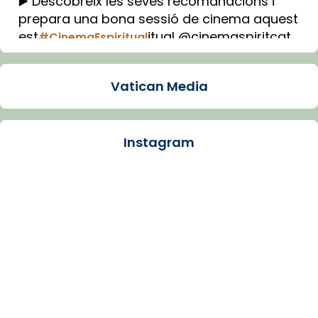
▶️ Descobreix les seves recomanacions i
prepara una bona sessió de cinema aquest
est
itual @cinemaspiritcat
#CinemaEspiritual
Imatge: Generada amb IA (OpenAI)
Video
Vatican Media
View on Facebook
·
Share
Instagram
Arquebisbat de Barcelona
1 week ago
La Carmina va patir depressió. Fa gairebé
dos mesos, a l'Estadi Lluís Companys, la
jove va fer arribar el seu testimoni al papa
Lleó XIV.
Recupera l'entrevista comp
Vatican
tican News 👇
News
www.vaticannews.va/es/iglesia/news/2026-