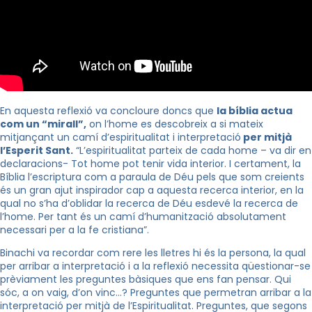
En aquesta reflexió va concloure doncs que
la bíblia actua
com un “mirall”,
on l’home es descobreix a si mateix
mitjançant un camí d’espiritualitat i interpretació
per mitjà
l’Esperit Sant.
“L’espiritualitat parteix de cada home – va dir en
declaracions- Tot home pot tenir vida interior. I certament, la
Bíblia l’escriptura com a paraula de Déu pels que som creients
és un gran ajut inspirador cap a aquesta recerca interior, en la
qual no s’ha d’oblidar la recerca de Déu esdevé la recerca de
l’home. Per tant és un camí d’humanització absolutament
necessari per a la fe cristiana”.
Binachi
va recordar com rere les lletres hi és la persona, la qual
per arribar a interpretació i a la reflexió necessita qüestionar-se
prèviament les preguntes bàsiques que ens fan pensar. Qui
sóc, a on vaig, d’on vinc…? Preguntes que permetran arribar a la
interpretació per mitjà de l’Espiritualitat. Preguntes, que segons