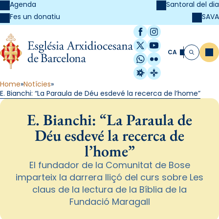
Agenda
Santoral del dia
SAVA
Fes un donatiu
Facebook
Instagram
X / Twitter
YouTube
CA
Me
Cerca
WhatsApp
Flickr
Radio Estel
Catalunya Cristi
Home
Notícies
E. Bianchi: “La Paraula de Déu esdevé la recerca de l’home”
E. Bianchi: “La Paraula de
Déu esdevé la recerca de
l’home”
El fundador de la Comunitat de Bose
imparteix la darrera lliçó del curs sobre Les
claus de la lectura de la Bíblia de la
Fundació Maragall