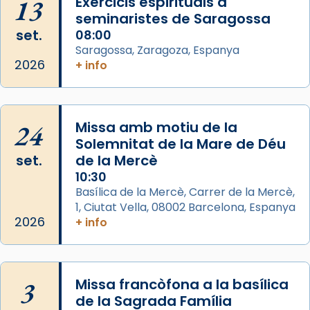
13
Exercicis espirituals a
comitè organitzador de la visita apostòlica
seminaristes de Saragossa
del Sant Pare Lleó XIV a Barcelona, i als
set.
08:00
col·laboradors, a la Catedral de Barcelona.
Saragossa, Zaragoza, Espanya
L’arquebisbe de Barcelona, el cardenal Joan
2026
+ info
Josep Omella, ha presidit la missa i l’ha
concelebrat el bisbe auxiliar de Barcelona,
Mons. David Abadías.
24
Missa amb motiu de la
📸 Dr. G. Simón
Solemnitat de la Mare de Déu
set.
de la Mercè
Photo
10:30
View on Facebook
·
Share
Basílica de la Mercè, Carrer de la Mercè,
1, Ciutat Vella, 08002 Barcelona, Espanya
2026
Arquebisbat de Barcelona
+ info
2 weeks ago
Memòria de les santes Juliana i
Semproniana, verges i màrtirs.
3
Missa francòfona a la basílica
de la Sagrada Família
Acompanyant la història de sant Cugat, a