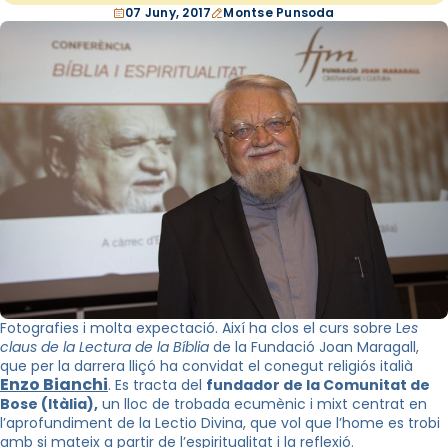
07 Juny, 2017
Montse Punsoda
Fotografies i molta expectació. Així ha clos el curs sobre L
es
claus de la Lectura de la Bíblia
de la Fundació Joan Maragall,
que per la darrera lliçó ha convidat el conegut religiós italià
Enzo
Bianchi
. Es tracta del
fundador de la Comunitat de
Bose
(Itàlia),
un lloc de trobada ecumènic i mixt centrat en
l’aprofundiment de la
Lectio
Divina, que vol que l’home es trobi
amb si mateix a partir de l’espiritualitat i la reflexió.