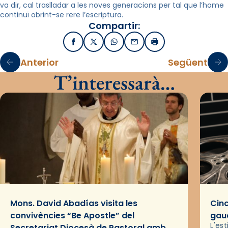
va dir, cal traslladar a les noves generacions per tal que l’home
continuï obrint-se rere l’escriptura.
Compartir:
Facebook
X / Twitter
WhatsApp
Email
Imprimir
Anterior
Següent
T’interessarà…
Mons. David Abadías visita les
Cinc
convivències “Be Apostle” del
gaud
L'es
Secretariat Diocesà de Pastoral amb