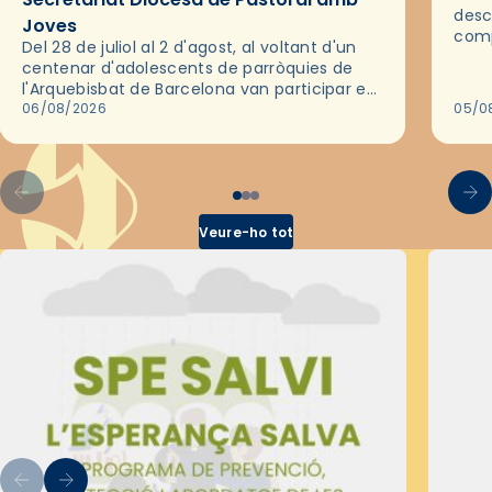
desc
Joves
comp
Del 28 de juliol al 2 d'agost, al voltant d'un
deix
centenar d'adolescents de parròquies de
trav
l'Arquebisbat de Barcelona van participar en
les convivències Be Apostle, organitzades
06/08/2026
05/0
pel Secretariat Diocesà de Pastoral amb…
Veure-ho tot