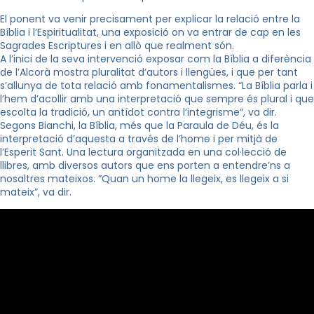
El ponent va venir precisament per explicar la relació entre la
Bíblia i l’Espiritualitat, una exposició on va entrar de cap en les
Sagrades Escriptures i en allò que realment són.
A l’inici de la seva intervenció exposar com la Bíblia a diferència
de l’Alcorà mostra pluralitat d’autors i llengües, i que per tant
s’allunya de tota relació amb fonamentalismes. “La Bíblia parla i
l’hem d’acollir amb una interpretació que sempre és plural i que
escolta la tradició, un antídot contra l’integrisme”, va dir.
Segons
Bianchi
, la Bíblia, més que la Paraula de Déu, és la
interpretació d’aquesta a través de l’home i per mitjà de
l’Esperit Sant. Una lectura organitzada en una col·lecció de
llibres, amb diversos autors que ens porten a entendre’ns a
nosaltres mateixos. “Quan un home la llegeix, es llegeix a si
mateix”, va dir.