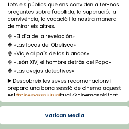
tots els públics que ens conviden a fer-nos
preguntes sobre l'acollida, la superació, la
convivència, la vocació i la nostra manera
de mirar els altres.
🍿 «El día de la revelación»
🍿 «Las locas del Obelisco»
🍿 «Viaje al país de los blancos»
🍿 «León XIV, el hombre detrás del Papa»
🍿 «Las ovejas detectives»
▶️ Descobreix les seves recomanacions i
prepara una bona sessió de cinema aquest
est
itual @cinemaspiritcat
#CinemaEspiritual
Imatge: Generada amb IA (OpenAI)
Video
Vatican Media
View on Facebook
·
Share