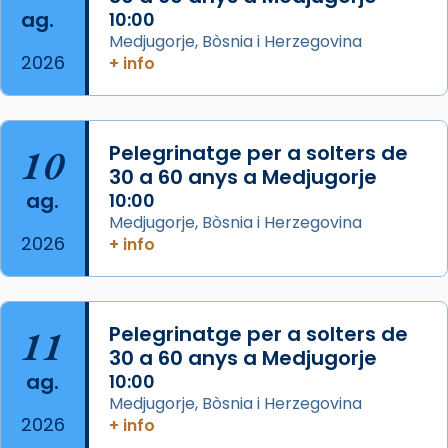
ag.
10:00
del Sant Pare Lleó XIV a Barcelona, i als
Medjugorje, Bòsnia i Herzegovina
col·laboradors, a la Catedral de Barcelona.
2026
+ info
L’arquebisbe de Barcelona, el cardenal Joan
Josep Omella, ha presidit la missa i l’ha
concelebrat el bisbe auxiliar de Barcelona,
10
Pelegrinatge per a solters de
Mons. David Abadías.
30 a 60 anys a Medjugorje
📸 Dr. G. Simón
ag.
10:00
Medjugorje, Bòsnia i Herzegovina
Photo
2026
+ info
View on Facebook
·
Share
Arquebisbat de Barcelona
11
Pelegrinatge per a solters de
2 weeks ago
30 a 60 anys a Medjugorje
Memòria de les santes Juliana i
ag.
10:00
Semproniana, verges i màrtirs.
Medjugorje, Bòsnia i Herzegovina
2026
+ info
Acompanyant la història de sant Cugat, a