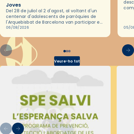
desc
Joves
comp
Del 28 de juliol al 2 d'agost, al voltant d'un
deix
centenar d'adolescents de parròquies de
trav
l'Arquebisbat de Barcelona van participar en
les convivències Be Apostle, organitzades
06/08/2026
05/0
pel Secretariat Diocesà de Pastoral amb…
Veure-ho tot