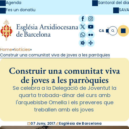
Agenda
Santoral del dia
SAVA
Fes un donatiu
Facebook
Instagram
X / Twitter
YouTube
CA
Me
Cerca
WhatsApp
Flickr
Radio Estel
Catalunya Cristi
Home
Notícies
Construir una comunitat viva de joves a les parròquies
Construir una comunitat viva
de joves a les parròquies
Se celebra a la Delegació de Joventut la
quarta trobada-dinar del curs amb
l'arquebisbe Omella i els preveres que
treballen amb els joves
07 Juny, 2017
Església de Barcelona