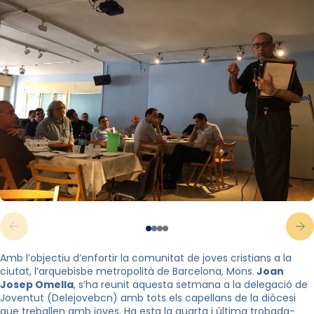
Amb l’objectiu d’enfortir la comunitat de joves cristians a la
ciutat, l’arquebisbe metropolità de Barcelona, Mons.
Joan
Josep Omella
, s’ha reunit aquesta setmana a la delegació de
Joventut (Delejovebcn) amb tots els capellans de la diòcesi
que treballen amb joves. Ha esta la quarta i última trobada-