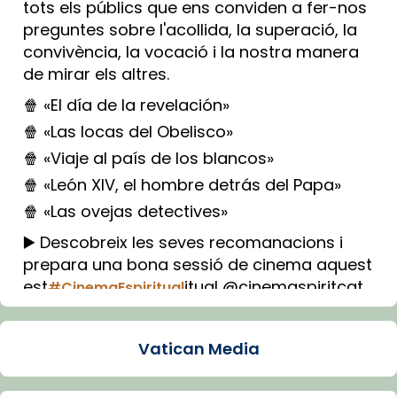
tots els públics que ens conviden a fer-nos
preguntes sobre l'acollida, la superació, la
convivència, la vocació i la nostra manera
de mirar els altres.
🍿 «El día de la revelación»
🍿 «Las locas del Obelisco»
🍿 «Viaje al país de los blancos»
🍿 «León XIV, el hombre detrás del Papa»
🍿 «Las ovejas detectives»
▶️ Descobreix les seves recomanacions i
prepara una bona sessió de cinema aquest
est
itual @cinemaspiritcat
#CinemaEspiritual
Imatge: Generada amb IA (OpenAI)
Video
Vatican Media
View on Facebook
·
Share