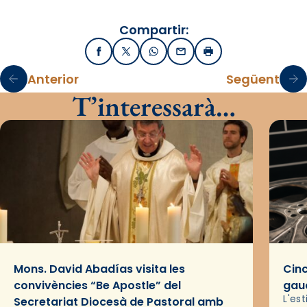
Compartir:
Facebook
X / Twitter
WhatsApp
Email
Imprimir
Anterior
Següent
T’interessarà…
Mons. David Abadías visita les
Cinc
convivències “Be Apostle” del
gaud
L'es
Secretariat Diocesà de Pastoral amb