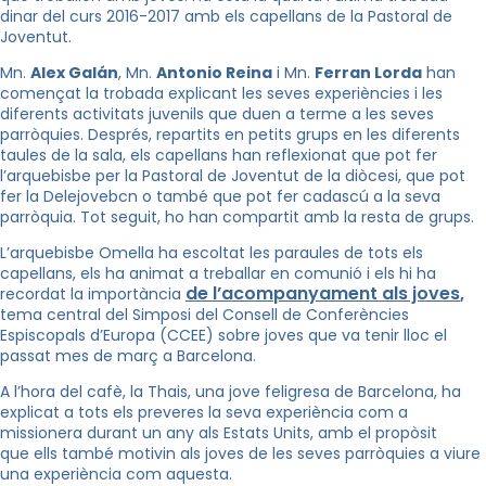
dinar del curs 2016-2017 amb els capellans de la Pastoral de
Joventut.
Mn.
Alex Galán
, Mn.
Antonio Reina
i Mn.
Ferran Lorda
han
començat la trobada explicant les seves experiències i les
diferents activitats juvenils que duen a terme a les seves
parròquies. Després, repartits en petits grups en les diferents
taules de la sala, els capellans han reflexionat que pot fer
l’arquebisbe per la Pastoral de Joventut de la diòcesi, que pot
fer la Delejovebcn o també que pot fer cadascú a la seva
parròquia. Tot seguit, ho han compartit amb la resta de grups.
L’arquebisbe Omella ha escoltat les paraules de tots els
capellans, els ha animat a treballar en comunió i els hi ha
de l’acompanyament als joves
recordat la importància
,
tema central del Simposi del Consell de Conferències
Espiscopals d’Europa (CCEE) sobre joves que va tenir lloc el
passat mes de març a Barcelona.
A l’hora del cafè, la Thais, una jove feligresa de Barcelona, ha
explicat a tots els preveres la seva experiència com a
missionera durant un any als Estats Units, amb el propòsit
que ells també motivin als joves de les seves parròquies a viure
una experiència com aquesta.